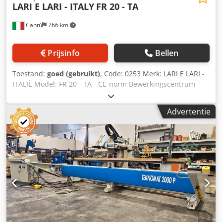
LARI E LARI - ITALY
FR 20 - TA
Cantù
766 km
Prijsinfo
Bellen
Toestand:
goed (gebruikt)
, Code: 0253 Merk: LARI E LARI -
ITALIË Model: FR 20 - TA - CE-norm Bewerkingscentrum
voor frezen en boren op hout, kunststof en
composietmaterialen, houten deuren en raamkozijnen -
Advertentie
CE-norm Technische gegevens: X-as werkbereik: 3250 mm
Dkedpfxox A Hdxo Ackjr Y-as werkbereik met 90° frees: 130
mm Z-as werkbereik met 0° frees: 290 mm Z-as werkbereik
met 90° frees: 175 mm X-as werksnelheid: 40 m/min Y-as
werksnelheid: 30 m/min Z-as werksnelheid: 30 m/min
Hinge boring en plaatsingsunit: Male/Female
Snelheidsregeling via omvormer Meetprobe
Gereedschapshouder ER 25 Vermogen van de draaikop
(anuba): 2,2 kW Kophoek anuba: -10° tot +90° Spindel voor
freeswerk: 2,7 pk bij 18.000 tpm Spantang ER 32 Variabele
snelheid via omvormer Hellingshoek van 0 tot 90° voor