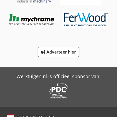
Schaffer 2345 T
Schaffer 2345 T Slt
Schaffer 6390 T
Schaffer 6680 T
Schaffer 8610 T
Adverteer hier
Schaffer 9380 T
Trailer And Tools
Werktuigen.nl is officieel sponsor van: