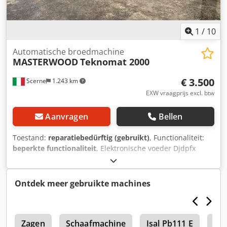
zowel verticale als horizontale bewerkingen
Machinebesturing: numerieke besturing - Windows XP
besturingssysteem - kleurenmonitor - alfanumeriek
1
/
10
toetsenbord - USB-aansluiting - interpolatie Werktafel met
drie verschuifbare klemmen voor het fixeren van
Automatische broedmachine
MASTERWOOD
Teknomat 2000
werkstukken Geïnstalleerd vermogen: 12 kW Diameter
afzuigmond: 120 mm Perslucht: 7-8 bar
€ 3.500
Scerne
1.243 km
Transportafmetingen (mm): 4100 x 1500 x 2100 (h)
Machinegewicht: 1400 kg Gewicht schakelkast: 250 kg
EXW vraagprijs excl. btw
Aanvragen
Bellen
Toestand:
reparatiebedürftig (gebruikt)
, Functionaliteit:
beperkte functionaliteit
, Elektronische voeder Djdpfx
Ajzgbgcockskr
Ontdek meer gebruikte machines
E
Zagen
Schaafmachine
Isal Pb111 E
Isa