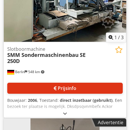
1
/
3
Slotboormachine
SMM Sondermaschinenbau
SE
250D
Berlin
548 km
Prijsinfo
Bouwjaar:
2006
, Toestand:
direct inzetbaar (gebruikt)
, Een
bezoek ter plaatse is mogelijk. Dksdpsqvnmbefx Ackor
Advertentie