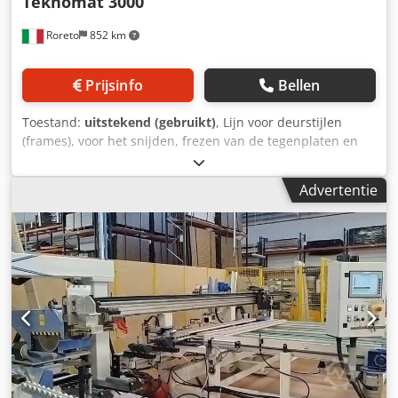
Teknomat 3000
Roreto
852 km
Prijsinfo
Bellen
Toestand:
uitstekend (gebruikt)
, Lijn voor deurstijlen
(frames), voor het snijden, frezen van de tegenplaten en
het plaatsen van scharnieren (ANUBA) bestaande uit:
X10030A) Losband X10030B) Overbrengen X10030C)
Advertentie
Dubbele snij- en boormachine "AMS - Links 45° snijden -
boren - 90° snijden - Rechts 45° snijden - boren
Dsdeqwyclepfx Ackekr X10030D) Schuine transportband
(90°) X10030E) Anuba inlegmachine "MASTERWOOD" Mod.
MULTITEC X10030F) Freesmachine voor opspanplaten
"MASTERWOOD" Mod. Teknomat 3000