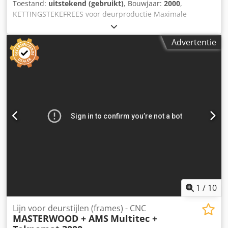
Toestand:
uitstekend (gebruikt)
, Bouwjaar:
2000
,
KETTINGSTEKEFREES voor deurproductie Maximale
sleuflengte: 300 mm Maximale sleufdiepte: 170 mm
Transversale kopslag: 100 mm Kop kantelbaar
Advertentie
Kettingenmotor: 5,5 pk 2 x horizontale boren, Ø: 38 mm,
hart-op-hart afstand: 75 mm Dksdpoyryyaefx Acksr 2 x
verticale boren, hart-op-hart afstand: 85 mm
Pneumatische klemming.
1
/
10
Lijn voor deurstijlen (frames) - CNC
MASTERWOOD + AMS
Multitec +