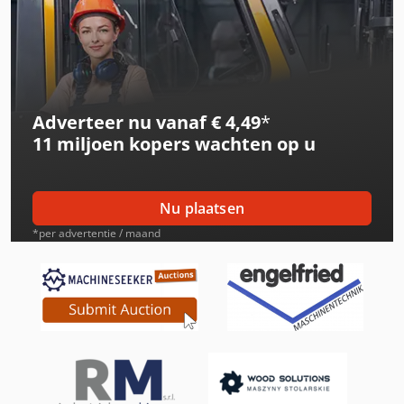
International 433
International 453
International 533
Adverteer nu vanaf € 4,49
*
International 553
11 miljoen kopers
wachten op u
International 554
International 644
Nu plaatsen
International 654
*per advertentie / maand
International 834
International 844
Job-Mann 200-35
Job-Mann 303-50 Wl