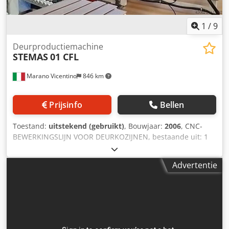
1
/
9
Deurproductiemachine
STEMAS
01 CFL
Marano Vicentino
846 km
Prijsinfo
Bellen
Toestand:
uitstekend (gebruikt)
, Bouwjaar:
2006
, CNC-
BEWERKINGSLIJN VOOR DEURKOZIJNEN, bestaande uit: 1
HORIZONTALE BELADINGSOVERZETTER GEMOTORISEERD,
model 0190 T.C Laadbuffer met horizontale dwarsbanden
Advertentie
en gemotoriseerde rollen met variabele snelheid. 1
AFDICHTINGSINVOEGEENHEID voor montage in een
horizontale groef, bestaande uit: - 2 gemotoriseerde
afdichthouderrollen - 1 invoereenheid met persrol - 1
snijeenheid gelegen dicht bij het einde van het profiel - 1
zaag-/boorstation voor eindafkorting, model 01TFRD