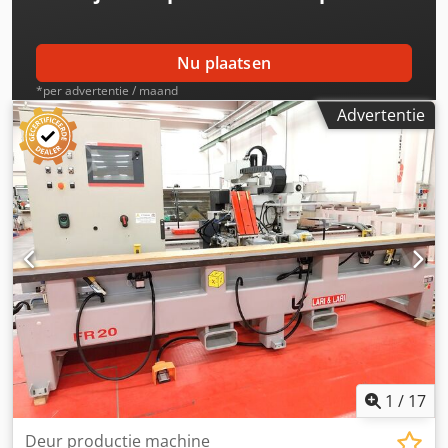
Nu plaatsen
*per advertentie / maand
Advertentie
1
/
17
Deur productie machine