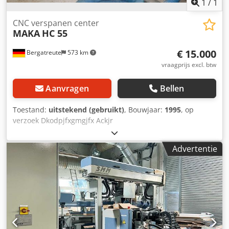
1
/
1
CNC verspanen center
MAKA
HC 55
€ 15.000
Bergatreute
573 km
vraagprijs excl. btw
Aanvragen
Bellen
Toestand:
uitstekend (gebruikt)
, Bouwjaar:
1995
, op
verzoek Dkodpjfxgmgjfx Ackjr
Advertentie