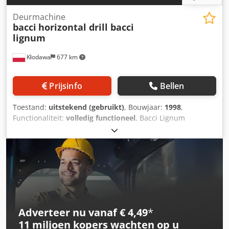
Deurmachine
bacci
horizontal drill bacci
lignum
Kłodawa
677 km
Prijsinfo
Bellen
Toestand:
uitstekend (gebruikt)
, Bouwjaar:
1998
,
Functionaliteit:
volledig functioneel
, Bacci Lignum
horizontale boormachine met oscillatie, pneumatische
tafel, verstelbaar Djdpfxjwyghbs Ackokr
Adverteer nu vanaf € 4,49
*
11 miljoen kopers
wachten op u