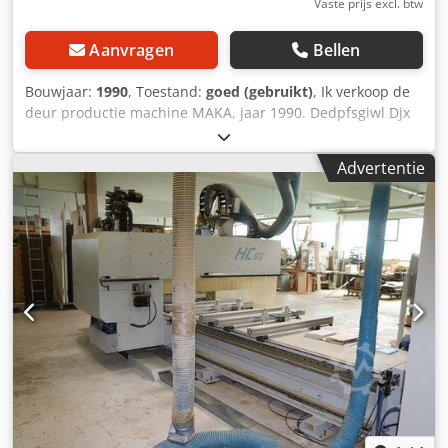
Vaste prijs excl. btw
Aanvragen
Bellen
Bouwjaar:
1990
, Toestand:
goed (gebruikt)
, Ik verkoop de
deur productie machine MAKA, jaar 1990. Dedpfsgiwl Djx
Ackekr Gecombineerde oscillerende mortier en
boormachine. Beschikbaar per direct
Advertentie