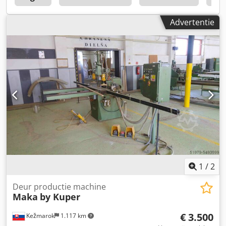
Advertentie
1
/
2
Deur productie machine
Maka
by Kuper
€ 3.500
Kežmarok
1.117 km