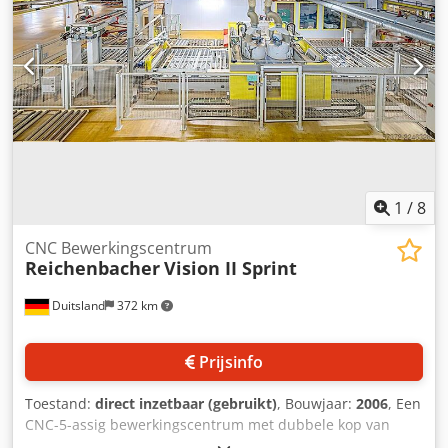
1
/
8
CNC Bewerkingscentrum
Reichenbacher
Vision II Sprint
Duitsland
372 km
Prijsinfo
Toestand:
direct inzetbaar (gebruikt)
, Bouwjaar:
2006
, Een
CNC-5-assig bewerkingscentrum met dubbele kop van
Reichenbacher, bestemd voor de deurenproductie, is