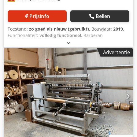
Prijsinfo
Bellen
Toestand:
zo goed als nieuw (gebruikt)
, Bouwjaar:
2019
,
Functionaliteit:
volledig functioneel
, Barberan
lamineermachine voor deurkozijnen Dedpfxsy Aibcj Ackekr
Advertentie