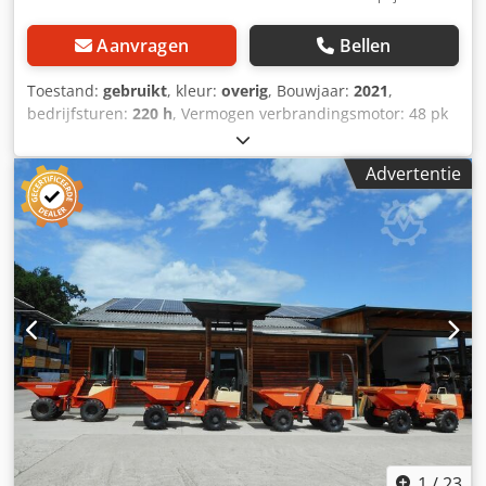
Aanvragen
Bellen
Toestand:
gebruikt
, kleur:
overig
, Bouwjaar:
2021
,
bedrijfsturen:
220 h
, Vermogen verbrandingsmotor: 48 pk
(35 kW) GVW: 2.700 kg Motormerk: Kubota Hefvermogen:
3.100 kg CE-markering: ja Serienummer: 2860612
Advertentie
Chedpezdx Ilofx Ac Isa Machines te koop! Bekijk onze
website voor een ruim aanbod aan machines die direct
leverbaar zijn. We hebben meer opties dan online
zichtbaar, dus neem gerust telefonisch of per e-mail
contact met ons op. Al onze machines zijn volledig
onderhouden en gecontroleerd op betrouwbaarheid. Foto’s
nodig? Neem contact met ons op en wij sturen ze direct
toe. Wij helpen u graag in het Nederlands, Engels, Frans,
Duits, Spaans en Russisch. Ontdek ons brede aanbod van
betrouwbare machines.
1
/
23