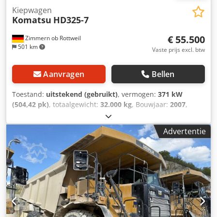
Kiepwagen
Komatsu
HD325-7
€ 55.500
Zimmern ob Rottweil
501 km
Vaste prijs excl. btw
Aanvragen
Bellen
Toestand:
uitstekend (gebruikt)
, vermogen:
371 kW
(504,42 pk)
, totaalgewicht:
32.000 kg
, Bouwjaar:
2007
,
bedrijfsturen:
26.259 h
, KOMATSU HD325-7 Bouwjaar: 2007
Bedrijfsuren: 26.259 uur Gesloten cabine Radio
Advertentie
Airconditioning Achteruitrijcamera Cedpfoyybt Sox Ac Ijha
Kiepbakverwarming Staat van de bak: 60-70% over
Centrale smeerinstallatie Bandenmaat: 18.00R33, ca. 80%
profiel Motorvermogen: 371 kW CE / EPA Bedrijfsgewicht:
32 ton.