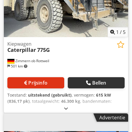
1
/
5
Kiepwagen
Caterpillar
775G
Zimmern ob Rottweil
501 km
Prijsinfo
Bellen
Toestand:
uitstekend (gebruikt)
, vermogen:
615 kW
(836,17 pk)
, totaalgewicht:
46.300 kg
, bandenmaten:
24.00R35
, bandenconditie:
90 %
, Bouwjaar:
2020
,
bedrijfsturen:
7.819 h
, Uitrusting:
airconditioning
,
Advertentie
CATERPILLAR 775G Verkoop- en leveringsdatum: 2021
Bouwjaar: 2020 Bedrijfsuren: 7.819 uur Gesloten cabine