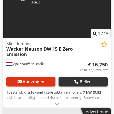
1
/
15
Mini dumper
Wacker Neuson
DW 15 E Zero
Emission
€ 16.750
Apeldoorn
48 km
Vaste prijs excl. btw
Aanvragen
Bellen
Toestand:
uitstekend (gebruikt)
, vermogen:
7 kW (9,52
pk)
, brandstoftype:
elektrisch
, kleur:
overig
, Bouwjaar:
2020
, bedrijfsturen:
304 h
, Technische informatie
Chjdpfezgvlaox Ac Ioa Chassisvorm: Knik Aandrijving: Wiel
Advertentie
Afmetingen Afmetingen (L x B x H): 322 x 130 x 196 cm