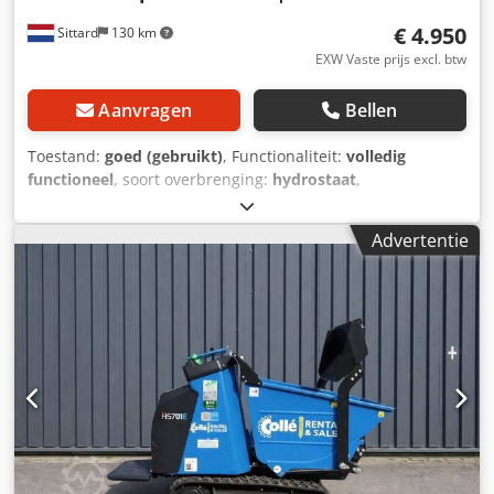
€ 4.950
Sittard
130 km
EXW Vaste prijs excl. btw
Aanvragen
Bellen
Toestand:
goed (gebruikt)
, Functionaliteit:
volledig
functioneel
, soort overbrenging:
hydrostaat
,
brandstoftype:
benzine
, kleur:
rood
, leeggewicht:
450 kg
,
maximaal laadgewicht:
1.000 kg
, aantal zitplaatsen:
1
,
Advertentie
inhoud van de bak:
0,38 m³
, Bouwjaar:
2016
, ==
BELANGRIJKSTE SPECIFICATIES == Bouwjaar: 2016
Machinetype: Minidumper op rupsen Laadvermogen:
1.000 kg Inhoud laadbak: 0,38 m³ Cedpfozrmgxsx Ac Ioha
Type laadbak: Hoogkiepbak met zelflaadbak Aandrijving:
Benzine Transmissie: Hydrostatisch Motor: Honda GX390
Maximale snelheid: 3,6 km/u Machinegewicht: 450 kg
Hydraulische opbrengst: 6+6 l/min Serienummer: R06028
CE-certificering: Ja == UITRUSTING & KENMERKEN ==
Rubberen rupsen Hoogkiepfunctie Zelflaadbak
Hydrostatische aandrijving Bediening met mono-joystick