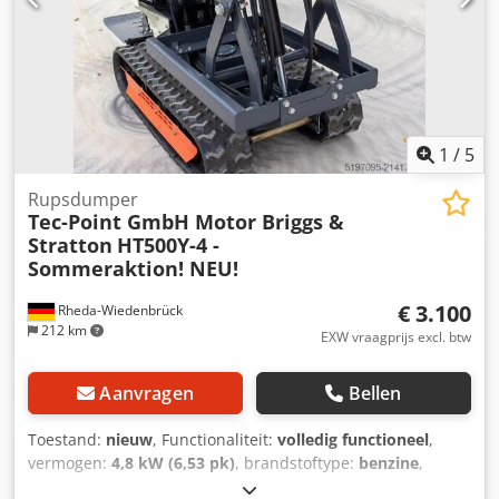
1
/
5
Rupsdumper
Tec-Point GmbH Motor Briggs &
Stratton
HT500Y-4 -
Sommeraktion! NEU!
€ 3.100
Rheda-Wiedenbrück
212 km
EXW vraagprijs excl. btw
Aanvragen
Bellen
Toestand:
nieuw
, Functionaliteit:
volledig functioneel
,
vermogen:
4,8 kW (6,53 pk)
, brandstoftype:
benzine
,
totaalgewicht:
550 kg
, maximaal laadgewicht:
500 kg
,