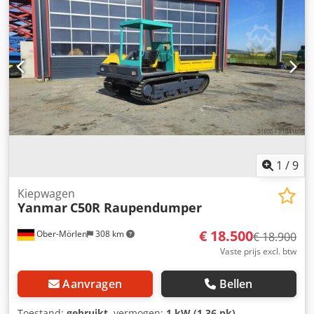
Radio Airconditioning Achteruitrijcamera
Kiepbakverwarming Chsdpfxozdi Txe Ac Ioa
Kiepbakverhoging Centrale smering Bridgestone
bandengrootte 24.00R35: ca. 90% resterend C27-motor met
615 kW CE Bedrijfsgewicht: 46,3 ton
1
/
9
Kiepwagen
Yanmar
C50R Raupendumper
€ 18.500
Ober-Mörlen
308 km
€ 18.900
Vaste prijs excl. btw
Aanvragen
Bellen
Toestand:
gebruikt
, vermogen:
1 kW (1,36 pk)
,