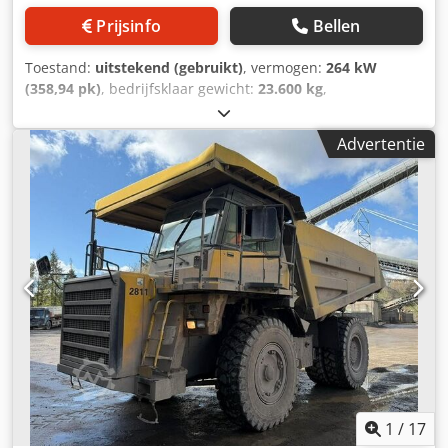
Prijsinfo
Bellen
Toestand:
uitstekend (gebruikt)
, vermogen:
264 kW
(358,94 pk)
, bedrijfsklaar gewicht:
23.600 kg
,
bandenmaten:
Bridgestone 30/65R25
, bandenconditie:
70
%
, Bouwjaar:
2023
, bedrijfsturen:
1.710 h
, Uitrusting:
Advertentie
airconditioning
, VOLVO A30G Bouwjaar: 2023 Bedrijfsuren:
1.710 uur Gesloten cabine Airconditioning
Achteruitrijcamera Radio Cjdpsya U Unofx Ac Ioha Centrale
smering Kiepbakverwarming Achterklep Bridgestone
banden 30/65R25 ca. 70% profieldiepte VOLVO D11M
motor met 264 kW CE-keurmerk Transportafmetingen
L/B/H: 10,5 x 3 x 3,4 m Bedrijfsgewicht: 23,6 ton.
1
/
17