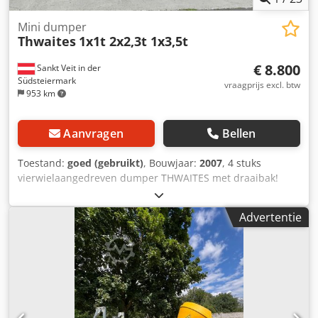
Mini dumper
Thwaites
1x1t 2x2,3t 1x3,5t
€ 8.800
Sankt Veit in der
Südsteiermark
vraagprijs excl. btw
953 km
Aanvragen
Bellen
Toestand:
goed (gebruikt)
, Bouwjaar:
2007
, 4 stuks
vierwielaangedreven dumper THWAITES met draaibak!
Dumper 1: Bouwjaar 2007 Volgens de teller 1.450
draaiuren 1.000 kg nuttige last 1.300 kg leeggewicht 15,9
Advertentie
kW Csdpfx Acoznlwhj Ioha Verkoopprijs: € 8.800,- (exclusief
btw) Dumper 2: Bouwjaar 2008 Volgens de teller 1.504
draaiuren 2.300 kg nuttige last 2.030 kg leeggewicht 24,8
kW Verkoopprijs: € 10.900,- (exclusief btw) Dumper 3:
VERKOCHT!!! Dumper 4: VERKOCHT!!! Alle 4 stuks direct
inzetbaar en in goede staat! Alle 4 stuks met
vierwielaandrijving en draaibak! Alle 4 stuks met