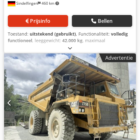
Sindelfingen
460 km
Prijsinfo
Bellen
Toestand:
uitstekend (gebruikt)
, Functionaliteit:
volledig
functioneel
, leeggewicht:
42.000 kg
, maximaal
laadgewicht:
62.700 kg
, totaalgewicht:
105.000 kg
,
Bouwjaar:
2011
, bedrijfsturen:
20.000 h
, * Bouwjaar 2011
Advertentie
(gereviseerd, met certificaat) * 20.000 draaiuren * Motor:
Cat V3412E (815 pk / 600 kW) Cjdpfx Aceznbctj Ieha *
Laadvermogen: 62,7 ton * Eigen gewicht: 42.000 kg *
Toelaatbaar totaal gewicht: 105.000 kg * Inhoud: 42 m³ *
Banden: 24.00 R35 * In uitstekende staat