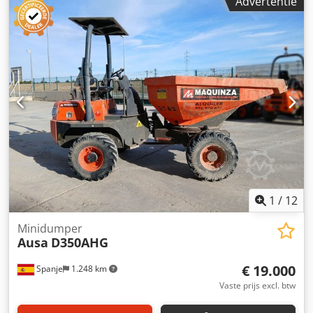
Advertentie
1
/
12
Minidumper
Ausa
D350AHG
€ 19.000
Spanje
1.248 km
Vaste prijs excl. btw