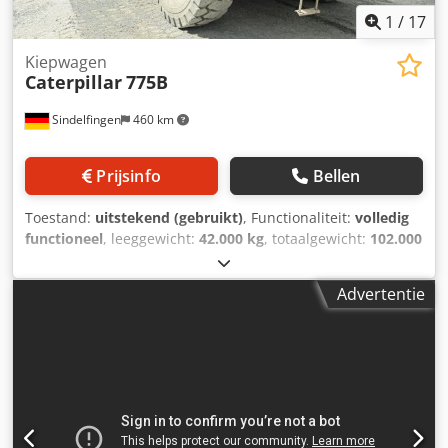
1
/
17
Kiepwagen
Caterpillar
775B
Sindelfingen
460 km
Prijsinfo
Bellen
Toestand:
uitstekend (gebruikt)
, Functionaliteit:
volledig
functioneel
, leeggewicht:
42.000 kg
, totaalgewicht:
102.000
kg
, Bouwjaar:
2009
, bedrijfsturen:
9.880 h
, * Bouwjaar
2009 (gecertificeerde revisie) * 9.880 uur * Motor: Cat 3412
Advertentie
DI V12 (760 pk / 567 kW) * Laadvermogen: 60 ton * Eigen
gewicht: 42.000 kg * Toelaatbaar totaal gewicht: 102.000 kg
* Inhoud: 39,3 m³ Cedpjzm Hl Rsfx Ac Ijha * In uitstekende
staat