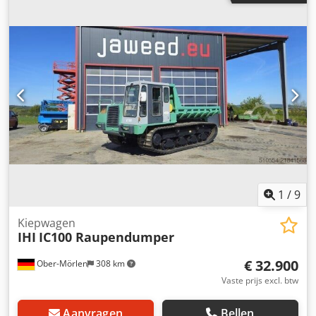
Gewichten Leeggewicht: 1.900 kg Laadvermogen: 1.500 kg
GVW: 1.975 kg Functioneel Inhoud van de laadschop: 0,8
m³ CE-markering: ja Staat Technische staat: zeer goed
Optische staat: zeer goed = Verdere opties en accessoires
= - Werklamp(en) = Opmerkingen = Algemeen Land van
productie: Oostenrijk Emissievrije, draaibare kipper,
gazonbanden
1
/
9
Kiepwagen
IHI
IC100 Raupendumper
€ 32.900
Ober-Mörlen
308 km
Vaste prijs excl. btw
Aanvragen
Bellen