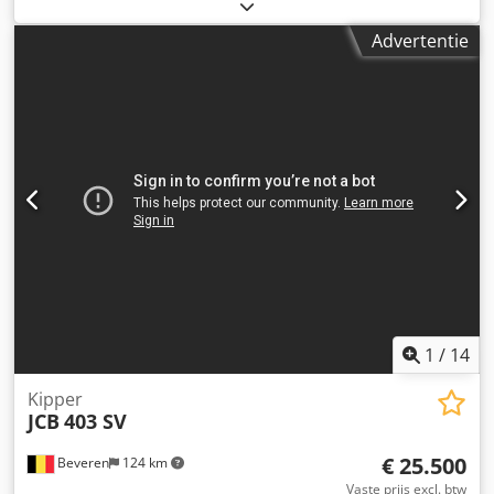
bouwjaar 1990 - voor nat hout TECHNISCHE KENMERKEN: -
schaafbreedte max. 310 mm - schaafhoogte aan twee
Advertentie
zijden 300 mm - schaafhoogte aan vier zijden 100 mm -
diameter van spindels 35 mm - vermogen van de
spindelmotoren 2 x 11 kW - motorvermogen van de
spindels 2 x 7,5 kW - aanvoersnelheid instelbaar op de
variator - aanvoersnelheid 6-36 m/min - vier bovenste
trekassen - twee onderste trekassen - vier hulpassen in het
werkblad Chedpfx Acohikplj Ioa - rem - minimale
werkstuklengte 600 mm afmetingen van de machine: -
lengte 290 cm - breedte 170 cm - hoogte 210 cm - gewicht
~ 3500 kg
1
/
14
Kipper
JCB
403 SV
€ 25.500
Beveren
124 km
Vaste prijs excl. btw