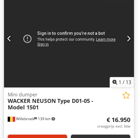
Uitrusting:
vierwielaandrijving
, Wij bieden een wiellader
van het merk Wacker Neuson, model 1501, met
hydrostatische aandrijving, geïmporteerd uit Oostenrijk.
Origineel kentekenbewijs (TP) aanwezig. Kenteken: 313/26.
Technische gegevens: Motor: Yanmar dieselmotor, 17 kW
Bedrijfstijden: 2.653 uur Chsdpozp I Edefx Ac Ioa Bouwjaar:
2016 Gewicht: 1.261 t Laadvermogen: 1,5 t Totaalgewicht
ca.: 2.836 t Uitrusting: Grammer luchtgeveerde stoel,
verlichting, knipperlichten, beschermingsframe,
brandstofmeter Transportafmetingen: Lengte: 3,3 m
Breedte: 1,3 m Hoogte: 2,2 m Gewicht: 1.261 t De prijs is
exclusief BTW. Belading en transport naar de gewenste
locatie is mogelijk, in overleg.
1
/
13
Mini dumper
WACKER NEUSON
Type D01-05 -
Model 1501
€ 16.950
Willebroek
139 km
vraagprijs excl. btw