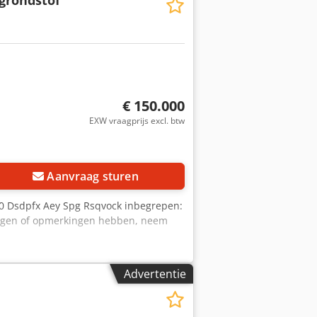
€ 150.000
EXW vraagprijs excl. btw
Aanvraag sturen
10 Dsdpfx Aey Spg Rsqvock inbegrepen:
vragen of opmerkingen hebben, neem
Advertentie