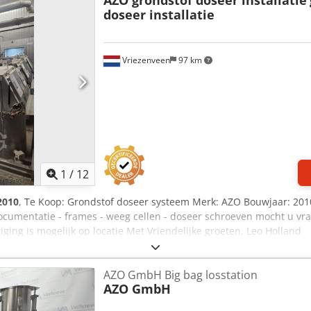
doseer installatie
Vriezenveen
97 km
1
/
12
2010
, Te Koop: Grondstof doseer systeem Merk: AZO Bouwjaar: 20
 documentatie - frames - weeg cellen - doseer schroeven mocht u 
ging is mogelijk op locatie Met Vriendelijke groeten, Leo Holland
AZO GmbH Big bag losstation
AZO GmbH