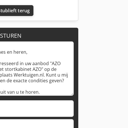
tublieft terug
 STUREN