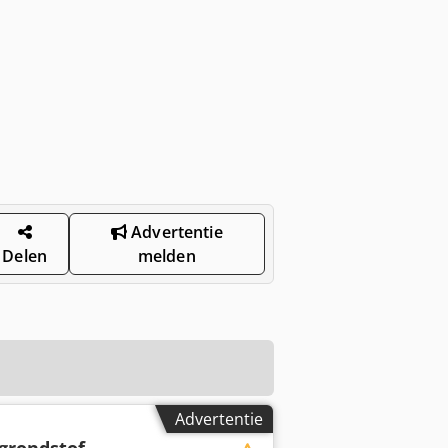
Advertentie
Delen
melden
Advertentie
grondstof