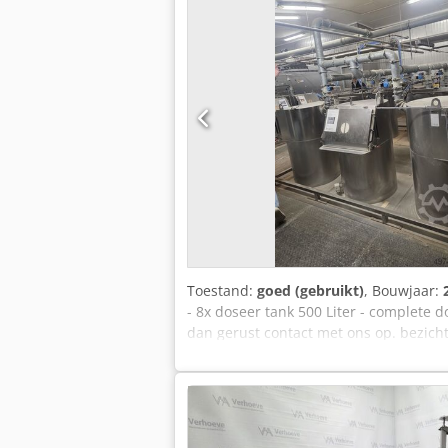
Toestand:
goed (gebruikt)
, Bouwjaar:
- 8x doseer tank 500 Liter - complete
dan gerust contact met ons op. bezichti