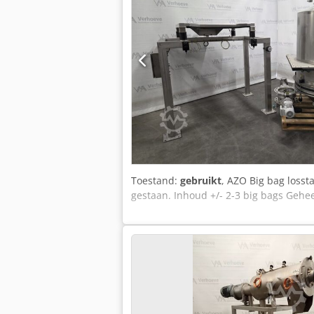
Toestand:
gebruikt
, AZO Big bag losst
gestaan. Inhoud +/- 2-3 big bags Gehe