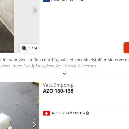
1
/
9
ider voor vloeistoffen centrifugaalzeef voor vloeistoffen Motorver
 advertenties Dcodpfxewyfxxs Aqvek VMA Wekerom
Vacuümpomp
AZO
160-138
Bischofszell
589 km