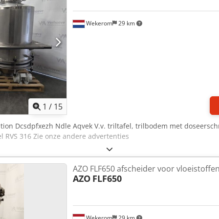
Wekerom
29 km
1
/
15
ation Dcsdpfxezh Ndle Aqvek V.v. triltafel, trilbodem met doseersc
el RVS 316 Zie onze andere advertenties
AZO FLF650 afscheider voor vloeistoffe
AZO
FLF650
Wekerom
29 km