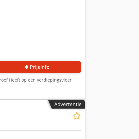
Prijsinfo
hroef Heeft op een verdiepingsvloer
Advertentie
n