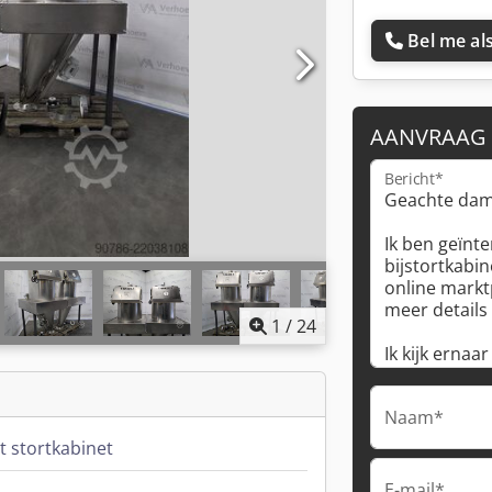
Bel me als
AANVRAAG
Bericht*
1
/
24
Naam*
t stortkabinet
E-mail*