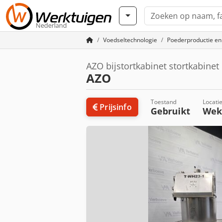
Nederland
Voedseltechnologie
Poederproductie en
AZO bijstortkabinet stortkabinet
AZO
Toestand
Locati
Prijsinfo
Gebruikt
We