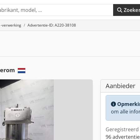
Zoeke
 -verwerking
Advertentie-ID: A220-38108
e
kerom
Aanbieder
Opmerki
om alle info
Geregistreerd 
96 advertentie