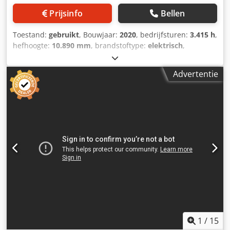
Prijsinfo
Bellen
Toestand:
gebruikt
, Bouwjaar:
2020
, bedrijfsturen:
3.415 h
,
hefhoogte:
10.890 mm
, brandstoftype:
elektrisch
,
masttype:
duplex
, vorklengte:
1.200 mm
, kleur:
grijs
, Ledig
gewicht: 9.200 kg Hefcapaciteit: 1.200 kg Prijs: Op aanvraag
Advertentie
- Bouwjaar: 2020 - Documentatie aanwezig: Ja - CE
markering aanwezig: Ja - CE certificaat aanwezig: Nee -
Serienummer: 612334X00160 - Draaiuren: 3415 -
Werkniveau: Hoog - Hefvermogen: 1200kg - Hefhoogte:
10890mm - Doorrijhoogte: 6000mm - Vorklengte: 1200mm -
Opties: Man-Up - Mast: Duplex - Aandrijving: Elektrisch -
Batterij/accu informatie: - └ Merk/Type: 04EPZS0620SC - └
Bouwjaar batterij: 2020 - └ Capaciteit: 620Ah - └ Accu
spanning: 80V - └ Accu test resultaat: 94% -
Transportgewicht [kg]: 9200kg - Transportcolli [st.]: 1
Financiële informatie BTW: De getoonde prijs is exclusief
BTW BTW/marge: BTW verrekenbaar voor ondernemers
Levering en inruil altijd mogelijk van alles in de industriële
sectoren Cedpfx Aaeyc Smyehjrf Koen van Lent
1
/
15