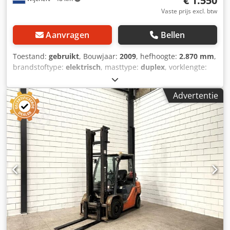
€ 1.550
Vaste prijs excl. btw
Aanvragen
Bellen
Toestand:
gebruikt
, Bouwjaar:
2009
, hefhoogte:
2.870 mm
,
brandstoftype:
elektrisch
, masttype:
duplex
, vorklengte:
1.140 mm
, totale hoogte:
1.950 mm
, totale lengte:
1.960
mm
, totale breedte:
850 mm
, kleur:
zwart
, Ledig gewicht:
Advertentie
1.270 kg Hefcapaciteit: 1.200 kg - Bouwjaar: 2009 -
Documentatie aanwezig: Ja - └ Type documentatie:
Gebruikershandleiding - CE markering aanwezig: Ja - CE
certificaat aanwezig: Nee - Serienummer: 7XL00043 - Type:
Sta stapelaar - Hefvermogen: 1200kg - Hefhoogte: 2870mm
- Doorrijhoogte: 1950mm - Vorklengte: 1140mm -
Vorkbreedte: 560mm - Mast: Duplex - Aandrijving:
Elektrisch - Batterij/accu informatie: - └ Merk/Type: PZS
345 - └ Bouwjaar batterij: 2009 - └ Capaciteit: 345Ah - └
Accu spanning: 24V - └ Trog lengte [mm]: 790 - └ Trog
breedte [mm]: 210 - └ Trog hoogte [mm]: 640 -
Transportafmetingen: 1960mm x 850mm x 1950mm (l x b x
h) - Transportgewicht [kg]: 1270kg - Transportcolli [st.]: 1