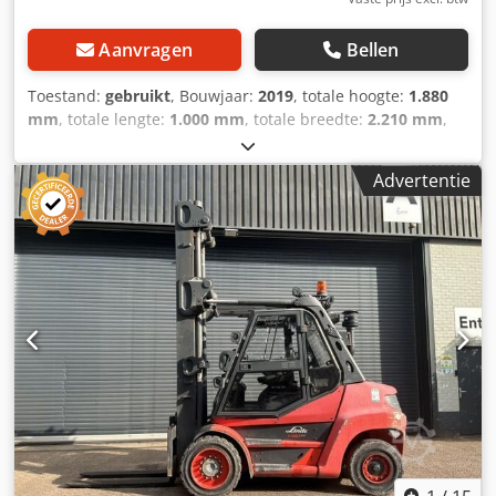
Aanvragen
Bellen
Toestand:
gebruikt
, Bouwjaar:
2019
, totale hoogte:
1.880
mm
, totale lengte:
1.000 mm
, totale breedte:
2.210 mm
,
Kleur: Rood Gewicht: 1.750 kg - Bouwjaar: 2019 -
Documentatie aanwezig: Ja - CE markering aanwezig: Ja -
Advertentie
CE certificaat aanwezig: Nee - Serienummer: 42107101 -
Type: Aanbouwdeel - Transportafmetingen: 1000mm x
2210mm x 1880mm (l x b x h) Crjdpfx Aaszta Hzshjf -
Transportgewicht [kg]: 1750kg - Transportcolli [st.]: 1
Financiële informatie BTW: De getoonde prijs is exclusief
BTW BTW/marge: BTW verrekenbaar voor ondernemers
Levering en inruil altijd mogelijk van alles in de industriële
sectoren Koen van Lent