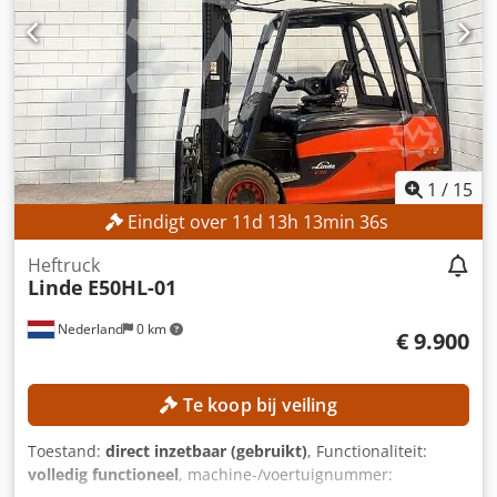
1
/
15
Eindigt over
11
d
13
h
13
min
34
s
Heftruck
Linde
E50HL-01
Nederland
0 km
€ 9.900
Te koop bij veiling
Toestand:
direct inzetbaar (gebruikt)
, Functionaliteit:
volledig functioneel
, machine-/voertuignummer: