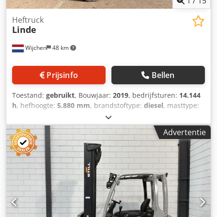
1
/
15
Heftruck
Linde
Wijchen
48 km
Prijsinfo
Bellen
Toestand:
gebruikt
, Bouwjaar:
2019
, bedrijfsturen:
14.144
h
, hefhoogte:
5.880 mm
, brandstoftype:
diesel
, masttype:
duplex
, vorklengte:
1.500 mm
, vorkbreedte:
1.750 mm
,
totale hoogte:
4.100 mm
, totale lengte:
3.300 mm
, totale
Advertentie
breedte:
2.230 mm
, kleur:
rood
, Ledig gewicht: 13.050 kg
Hefcapaciteit: 8.000 kg Prijs: Op aanvraag - Bouwjaar: 2019
- Documentatie aanwezig: Ja - └ Type documentatie:
Gebruikershandleiding Csdpfx Aszta Husaherf - CE
markering aanwezig: Ja - CE certificaat aanwezig: Nee -
Serienummer: H2X396V01548 - Draaiuren: 14144 -
Hefvermogen: 8000kg - Hefhoogte: 5878mm -
Doorrijhoogte: 4100mm - Vorklengte: 1500mm - Maximale