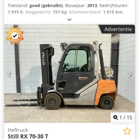
Toestand:
goed (gebruikt)
, Bouwjaar:
2013
, bedrijfsturen:
1.915 h
, leeggewicht:
151 kg
, kilometerstand:
1.915 km
,
NET BINNEN 4 STUKS Scooter / scoot mobiel goed
werkend Bouwjaar 2013Uren 1.915 u max 15 km/uur ;
Advertentie
Crjdpfxoy R Ai As Aahof
1
/
15
Heftruck
Still
RX 70-30 T