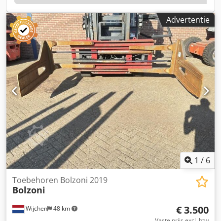
Hefvermogen: 2500kg - Hefhoogte: 6630mm -
Doorrijhoogte: 2800mm - Vrije-heffing: 2185mm -
Advertentie
Vorklengte: 1140mm - Maximale vorkbreedte: 800mm -
Minimale vorkbreedte: 240mm - Aanbouwdeel: Side-shift -
Opties: Hoogtemeter, Vrije-heffing, Joystick - Mast: Triplex -
Aandrijving: Elektrisch - Rijrichting: 2 weg Cjdoztb I Hopfx
Aaherf - Batterij/accu informatie: - └ Merk/Type: 6 PZM 930
- └ Bouwjaar batterij: 2018 - └ Capaciteit: 930Ah - └ Accu
spanning: 48V - └ Trog lengte [mm]: 1220 - └ Trog breedte
[mm]: 500 - └ Trog hoogte [mm]: 790 -
Transportafmetingen: 2000mm x 1280mm x 2800mm (l x b
x h) - Transportgewicht [kg]: 4300kg - Transportcolli [st.]: 1
Financiële informatie BTW: De getoonde prijs is exclusief
BTW BTW/marge: BTW verrekenbaar voor ondernemers
Levering en inruil altijd mogelijk van alles in de industriële
sectoren Koen van Lent
1
/
6
Toebehoren Bolzoni 2019
Bolzoni
€ 3.500
Wijchen
48 km
Vaste prijs excl. btw