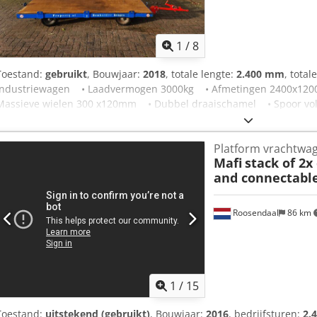
1
/
8
Toestand:
gebruikt
, Bouwjaar:
2018
, totale lengte:
2.400 mm
, total
Industriewagen • Laadvermogen 3000kg • Afmetingen 2400x12
Massieve wielen 300 x120mm • Dubbel draaischamel • Spoor volg
acherzijde Dsdpfx Aszblu Uji Hjkr • Dissel uitschuifbaar en op
• Na genoeg niet gebruikt • Meerdere op voorraad Staat: Gebruik
Platform vrachtwa
Mafi
stack of 2x
and connectable
Roosendaal
86 km
1
/
15
Toestand:
uitstekend (gebruikt)
, Bouwjaar:
2016
, bedrijfsturen:
2.