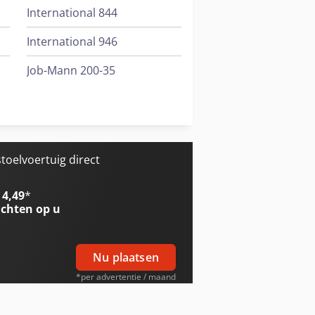
International 844
International 946
Job-Mann 200-35
Job-Mann 303-50 Wl
Trailer And Tools
oelvoertuig direct
 4,49
*
chten op u
Nu plaatsen
*per advertentie / maand