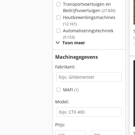
Transportvoertuigen en
Bedrijfsvoertuigen
(27.839)
Houtbewerkingsmachines
(12.161)
Automatiseringstechniek
(9.153)
Toon meer
Machinegegevens
Fabrikant:
MAFI
(1)
Model:
Prijs:
-