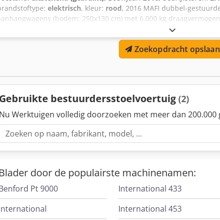
brandstoftype:
elektrisch
, kleur:
rood
, 2016 MAFI dubbel-gestuurd
aanhangwagens (bodem: 250x130 cm) met 6.000 kg draagvermogen, 
informatie = Algemene informatie Bouwjaar: september 2016 Modelj
gestuurd Achteras: gestuurd Gewichten Leeggewicht: 525 kg Toeges
Zoekopdracht opslaan
Functioneel Opbouwmerk: MAFI 1060/6t Staat Technische staat: zee
Verdere informatie Dkedpsxztadefx Ai Hor Neem contact op met Ar
Gebruikte bestuurdersstoelvoertuig
(2)
Nu Werktuigen volledig doorzoeken met meer dan 200.000 
Blader door de populairste machinenamen:
Benford Pt 9000
International 433
International
International 453