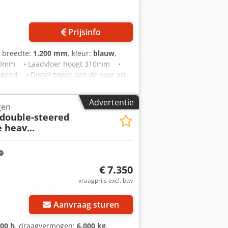
Prijsinfo
e breedte:
1.200 mm
, kleur:
blauw
,
00mm • Laadvloer hoogt 310mm •
end • Dissel zowel aan de voor als
klapbaar • Houten bodem (demontabel)
t Bouwjaar: 2018
Advertentie
gen
 double-steered
 heav...
€ 7.350
vraagprijs excl. btw
Aanvraag sturen
400 h
, draagvermogen:
6.000 kg
,