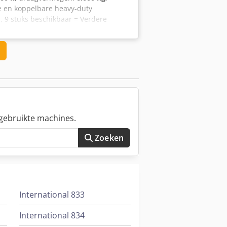
e en koppelbare heavy-duty
9 stuks beschikbaar = Verdere
aar: 2016 Asconfiguratie Vooras:
tane totaalgewicht: 6.525 kg
r goed Optische staat: zeer goed
ne Honingh voor meer informatie.
gebruikte machines.
Zoeken
International 833
International 834