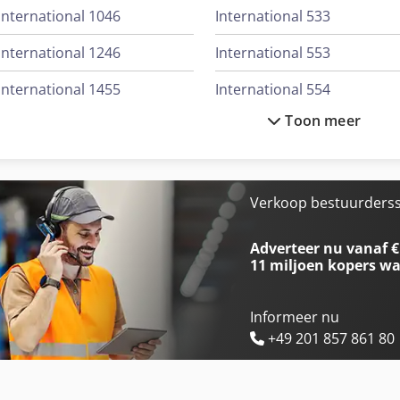
International 1046
International 533
International 1246
International 553
International 1455
International 554
Toon meer
International 1586
International 644
International 3288
International 654
International 353
International 743
Verkoop bestuurdersst
International 3688
International 824
Adverteer nu vanaf €
11 miljoen kopers
wa
Informeer nu
+49 201 857 861 80