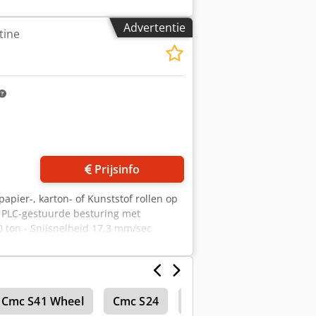
AL 1028 meloengeel Bestelde goederen
Advertentie
tine
 foto's aan
Prijsinfo
apier-, karton- of Kunststof rollen op
- PLC-gestuurde besturing met
30 ton - Snijsnelheid 17,3 mm/sec
ameter 1200mm - Machinegewicht ca.
nvraag Bestel goederen
Cmc S41 Wheel
Cmc S24
Cmc Pl21 J2