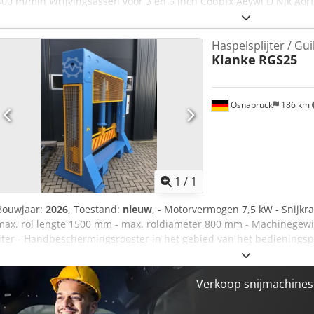
400 m/min Wrijvingsassen voor 3 en 6 inch Codpfx Aeywl D Njk Aorf H
Aankleeftafel Baanrandbesturing Tidland meshouders, 20 stuks H
van Tidland Receptenbeheer Laserpositionering We kunnen de mac
Haspelsplijter / Gui
vrachtwagen of zeecontainer, op onze kosten.
Klanke
RGS25
Osnabrück
186 km
Vraag meer
1
/
1
Bouwjaar:
2026
, Toestand:
nieuw
, - Motorvermogen 7,5 kW - Snijkra
max. rol lengte 1500 mm - max. roldiameter 800 mm - Machinegewic
liter - Handbeschermingsrooster in het gebied van het bedieningspan
in rechte uitvoering - Documentatie 2-voudig Duits (1x in tekstvorm,
lichtblauw Beschermrooster/mesbalk RAL 1028 melonengeel Cjded T
– direct leverbaar Prijs en meer informatie op aanvraag
Verkoop snijmachines 