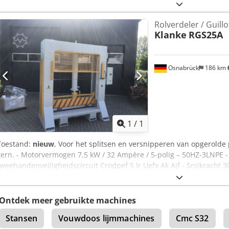
behuizing RAL naar wens van de klant beschermrooster/mesbalk R
Prijs en verdere informatie op aanvraag
Rolverdeler / Guillo
Klanke
RGS25A
Osnabrück
186 km
Vraag meer
1
/
1
Toestand:
nieuw
, Voor het splitsen en versnipperen van opgerolde p
kern. - Motorvermogen 7,5 kW / 32 Ampère / 5-polig – 50HZ-3LNPE 
tweehandenveiligheidscircuit Crodpef S Ir Uefx Ak Ajf - Snijkracht 
Snijkanaal ontworpen voor: - max. rollengte 1500mm - max. roldi
3000kg -Kleur RAL5012 - lichtblauw Meer informatie en prijs op aa
Ontdek meer gebruikte machines
Stansen
Vouwdoos lijmmachines
Cmc S32