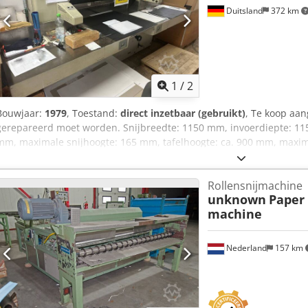
Duitsland
372 km
1
/
2
Bouwjaar:
1979
, Toestand:
direct inzetbaar (gebruikt)
, Te koop aa
gerepareerd moet worden. Snijbreedte: 1150 mm, invoerdiepte: 1
mm, maximale snijhoogte: 165 mm, tafelhoogte: ca. 900 mm, maxim
mm/s, positioneringsnauwkeurigheid achteraanvoer: 0,01 mm. Klei
mm, kleinste snede met vouwplaat: ca. 90 mm, persdrukbereik: ca.
Rollensnijmachine
veiligheidspersdruk: 30 daN, maximale mesbewegingen: ca. 45 b
unknown
Paper 
(X/Y/Z): ca. 2600 mm/2500 mm/1650 mm, gewicht: ca. 3200 kg. Het m
machine
Bezichtiging is mogelijk na overleg. Cedozklfkspfx Ak Aorf
Nederland
157 km