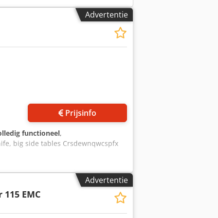
Advertentie
Prijsinfo
olledig functioneel
,
nife, big side tables Crsdewnqwcspfx
Advertentie
r 115 EMC