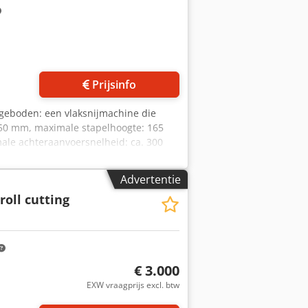
Vraag meer foto's aan
Prijsinfo
ngeboden: een vlaksnijmachine die
150 mm, maximale stapelhoogte: 165
ale achteraanvoersnelheid: ca. 300
nste snede zonder vouwplaat: ca. 25
 150 daN - 4500 daN,
Advertentie
ewegingen/minuut. Afmetingen machine
roll cutting
eetapparaat functioneert niet correct.
€ 3.000
EXW vraagprijs excl. btw