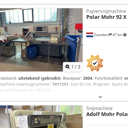
Papiersnijmachine
Polar Mohr
92 X
Zaandam
47 km
1
/
3
Toestand:
uitstekend (gebruikt)
, Bouwjaar:
2004
, Functionaliteit:
v
machine-/voertuignummer:
7411231
, Size 92 cm, Program, Spare k
Ak Aef Machien nr: 7411231
Snijmachine
Adolf Mohr
Pola