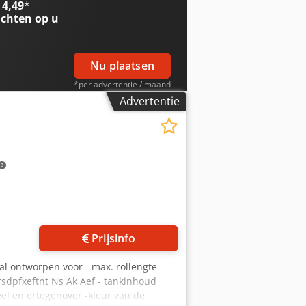
 4,49
*
chten op u
Nu plaatsen
*per advertentie / maand
Advertentie
Vraag meer foto's aan
Prijsinfo
al ontworpen voor - max. rollengte
dpfxeftnt Ns Ak Aef - tankinhoud
el en ertegenover -kleur van de