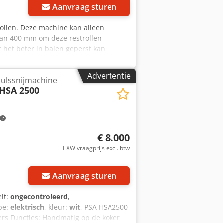
Aanvraag sturen
ollen. Deze machine kan alleen
 van 400 mm om deze restrollen
t het beter in balen geperst kan
rf Bouwjaar onbekend Afmetingen
m Inwendige hoogte van rolhouder 465
Advertentie
hulssnijmachine
 2.150 mm (B x H x D) Afmetingen
HSA 2500
tingen rolsnijder: 3.050 x 1.550 x 550
umenten beschikbaar. Bezichtiging is
e technische details of eventuele
€ 8.000
EXW vraagprijs excl. btw
Aanvraag sturen
eit:
ongecontroleerd
,
ype:
elektrisch
, kleur:
wit
, PSA HSA2500
rs Functies: Handmatig op de koker