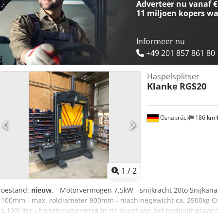
Adverteer nu vanaf €
11 miljoen kopers
wa
Informeer nu
+49 201 857 861 80
Haspelsplitser
Klanke
RGS20
Osnabrück
186 km
1
/
2
Toestand:
nieuw
, - Motorvermogen 7,5kW - snijkracht 20to Snijkana
1100mm - max. roldiameter 900mm - machinegewicht ca. 2500kg Crs
ca.100Liter - handbescherming in de buurt van het bedieningspane