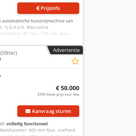
Prijsinfo
en automatische buissnijmachine van
e. 1) G.A.V.O. Meccanica
tendiameter: 80 mm - 230 mm, max.
max. snijlengte: 3000 mm, min.
, min. wanddikte bij kunststof buizen:
Advertentie
Slitter)
tolerantie snijlengte: +/- 0,3 mm. 2)
0
vermogen: 30 m³/min. Documentatie
€ 50.000
EXW Vaste prijs excl. btw
Aanvraag sturen
eit:
volledig functioneel
,
kkeldiameter: 800 mm Max. snelheid: