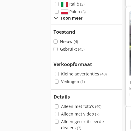
Italië
(3)
Polen
(3)
Toon meer
Toestand
Nieuw
(4)
Gebruikt
(45)
Verkoopformaat
Kleine advertenties
(48)
Veilingen
(1)
Details
Alleen met foto's
(49)
Alleen met video
(7)
Alleen gecertificeerde
utohoogwerkers
Cmc Spinhoogwerkers
Cmc
dealers
(7)