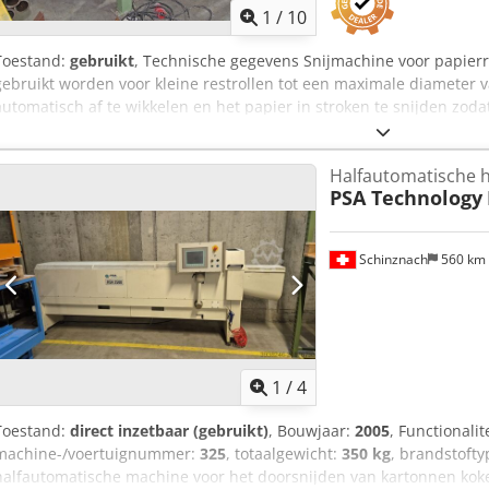
1
/
10
Toestand:
gebruikt
, Technische gegevens Snijmachine voor papierr
gebruikt worden voor kleine restrollen tot een maximale diameter
automatisch af te wikkelen en het papier in stroken te snijden zoda
worden. Fabrikant onbekend Type onbekend Csdpfxju Tg Spj Ak Ao
invoertafel voor rollen: Inwendige breedte van rolhouder 2.195 m
Halfautomatische 
mm Totale transportafmetingen van de invoertafel: 2.650 x 1.300 x
PSA Technology
rolsnijder: Binnenbreedte van snijas 2.250 mm Totale transportafme
mm (B x H x D) Opmerkingen: Er zijn geen verdere gegevens of doc
mogelijk op afspraak. Wij aanvaarden geen aansprakelijkheid voor d
Schinznach
560 km
fouten.
1
/
4
Toestand:
direct inzetbaar (gebruikt)
, Bouwjaar:
2005
, Functionalit
machine-/voertuignummer:
325
, totaalgewicht:
350 kg
, brandstoft
halfautomatische machine voor het doorsnijden van kartonnen koke