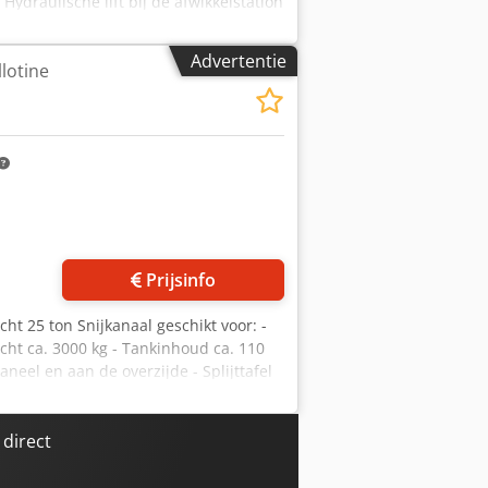
ydraulische lift bij de afwikkelstation
alfautomatisch messeninsteeksysteem
hine ook demonteren en laden, op
Advertentie
llotine
 foto's aan
Prijsinfo
cht 25 ton Snijkanaal geschikt voor: -
ht ca. 3000 kg - Tankinhoud ca. 110
eel en aan de overzijde - Splijttafel
 1x op CD) - Kleurstelling RAL 5012 –
fzdjpfx Ak Aorf Machine op voorraad
direct