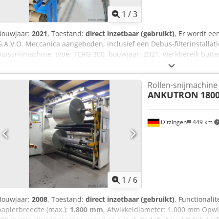
1
/
3
Bouwjaar:
2021
, Toestand:
direct inzetbaar (gebruikt)
, Er wordt e
G.A.V.O. Meccanica aangeboden, inclusief een Debus-filterinstallati
buissnijmachine, type: TCRG 300, bouwjaar: 2021, werkbereik bui
buitendiameter optioneel: 330 mm, max. opname lengte: 3000 mm, 
snijlengte: 15 mm, min. wanddikte bij kartonnen buizen: ca. 4-5 mm
Rollen-snijmachine (
ca. 2-3 mm, capaciteit: ca. 180-300 sneden/uur, besturing: Siemens, 
ANKUTRON
180
Debus-filterinstallatie, type: DES DUS 1813, bouwjaar: 2018, zuig
aanwezig. Bezichtiging mogelijk na overleg. Crodjzrzn Dopfx Ak Aef
Ditzingen
449 km
1
/
6
Bouwjaar:
2008
, Toestand:
direct inzetbaar (gebruikt)
, Functionalit
papierbreedte (max.):
1.800 mm
, Afwikkeldiameter: 1.000 mm Opwi