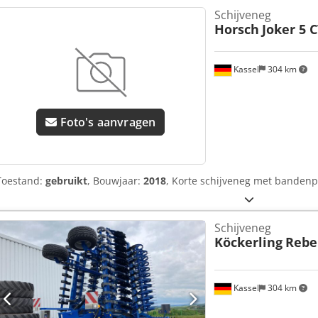
Schijveneg
Horsch
Joker 5 C
Kassel
304 km
Foto's aanvragen
Toestand:
gebruikt
, Bouwjaar:
2018
, Korte schijveneg met banden
Schijveneg
Köckerling
Rebel
Kassel
304 km