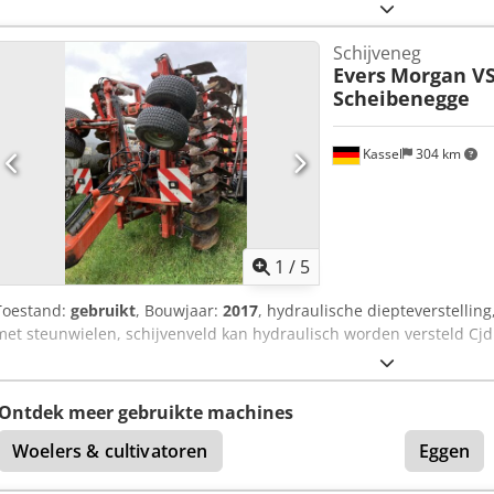
Schijveneg
Evers
Morgan V
Scheibenegge
Kassel
304 km
1
/
5
Toestand:
gebruikt
, Bouwjaar:
2017
, hydraulische diepteverstellin
met steunwielen, schijvenveld kan hydraulisch worden versteld C
Ontdek meer gebruikte machines
Woelers & cultivatoren
Eggen