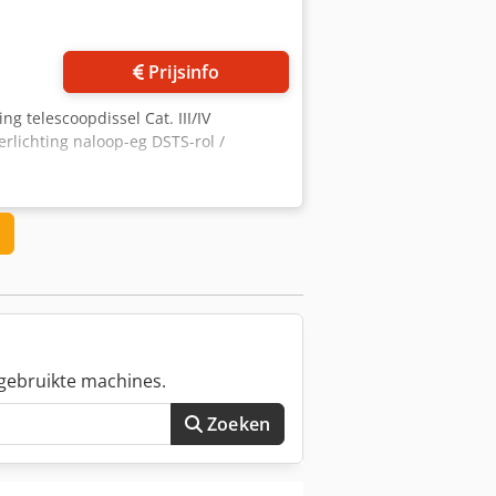
Vraag meer foto's aan
Prijsinfo
ng telescoopdissel Cat. III/IV
rlichting naloop-eg DSTS-rol /
gebruikte machines.
Zoeken