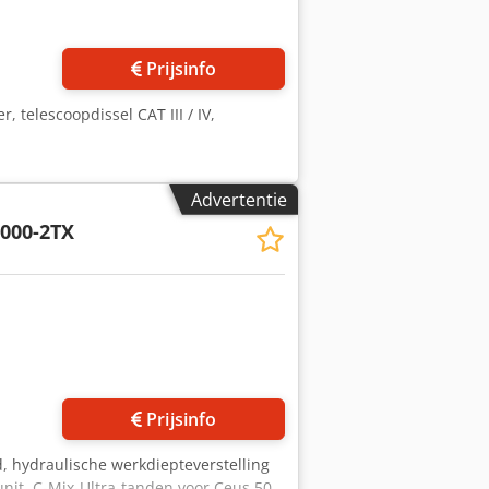
Prijsinfo
, telescoopdissel CAT III / IV,
Advertentie
000-2TX
Prijsinfo
, hydraulische werkdiepteverstelling
unit, C-Mix-Ultra-tanden voor Ceus 50,