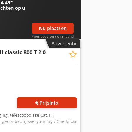
 4,49
*
chten op u
Nu plaatsen
*per advertentie / maand
Advertentie
l classic 800 T 2.0
Vraag meer foto's aan
Prijsinfo
ng, telescoopdisse Cat. III,
ing voor bedrijfsvergunning / Chedpfxsr