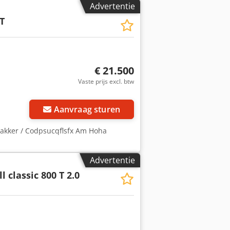
Advertentie
T
€ 21.500
Vaste prijs excl. btw
Aanvraag sturen
pakker / Codpsucqflsfx Am Hoha
Advertentie
l classic 800 T 2.0