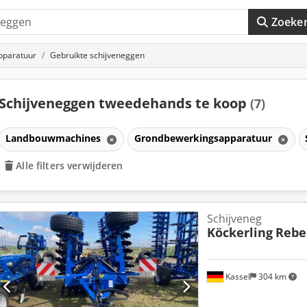
Zoeke
pparatuur
Gebruikte schijveneggen
Schijveneggen tweedehands te koop
(7)
Landbouwmachines
Grondbewerkingsapparatuur
Alle filters verwijderen
Schijveneg
Köckerling
Rebel
Kassel
304 km