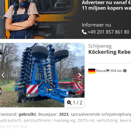
Adverteer nu vanaf €
11 miljoen kopers
wa
Informeer nu
+49 201 857 861 80
Schijveneg
Köckerling
Rebel
Kassel
304 km
1
/
2
Toestand:
gebruikt
, Bouwjaar:
2023
, spiraalverende schijvenophangi
hydraulisch, persluchtrem / navleeg-eg, DSTS-rol, verlichting, keur
Nxy Nj Am Hoa