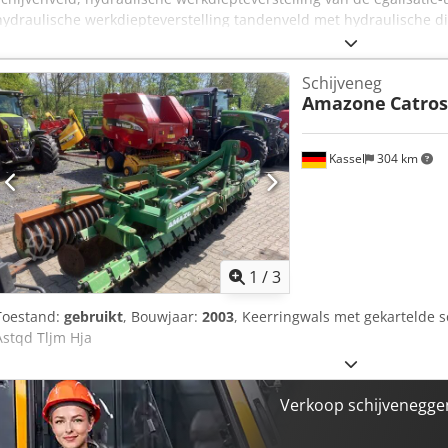
hydraulische werkdiepteverstelling tandenveld met hydraulische di
Chodstz Tpljpfx Am Hsa
Schijveneg
Amazone
Catros
Kassel
304 km
1
/
3
Toestand:
gebruikt
, Bouwjaar:
2003
, Keerringwals met gekartelde s
Astqd Tljm Hja
Verkoop schijveneggen