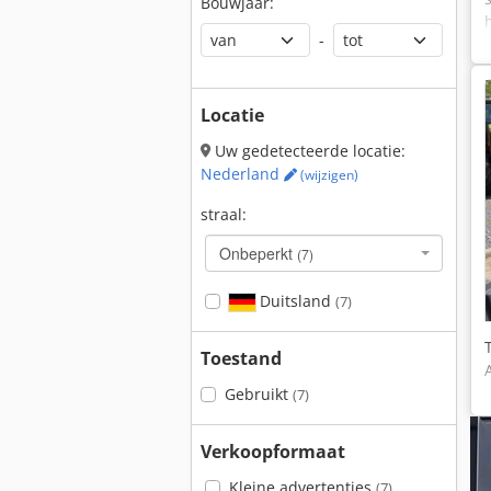
Bouwjaar:
-
Locatie
Uw gedetecteerde locatie:
Nederland
(wijzigen)
straal:
Onbeperkt
(7)
Duitsland
(7)
Toestand
Gebruikt
(7)
Verkoopformaat
Kleine advertenties
(7)