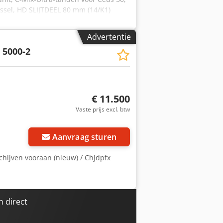
ssel, HD SLIJTDEEL 80 mm (14/K1)
Advertentie
 5000-2
€ 11.500
Vaste prijs excl. btw
Aanvraag sturen
chijven vooraan (nieuw) / Chjdpfx
 direct