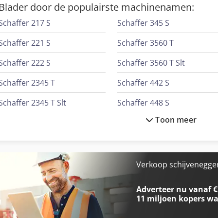
Blader door de populairste machinenamen:
Schaffer 217 S
Schaffer 345 S
Schaffer 221 S
Schaffer 3560 T
Schaffer 222 S
Schaffer 3560 T Slt
Schaffer 2345 T
Schaffer 442 S
Schaffer 2345 T Slt
Schaffer 448 S
Toon meer
Schaffer 3033 S
Schaffer 4560 T
Schaffer 3036 S
Schaffer 5680 T
Schaffer 326 S
Schaffer 6370 T
Verkoop schijveneggen
Schaffer 336 S
Schaffer 6390 T
Adverteer nu vanaf €
11 miljoen kopers
wa