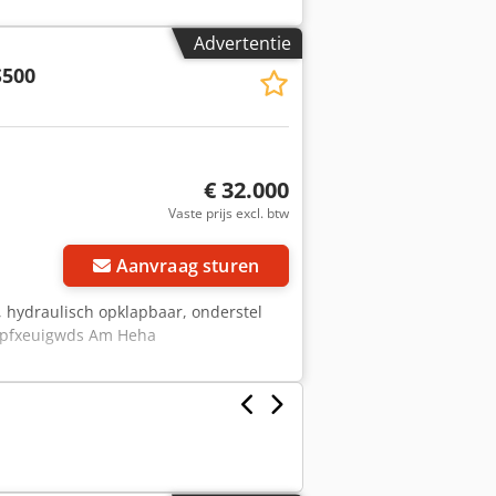
Advertentie
S500
€ 32.000
Vaste prijs excl. btw
Aanvraag sturen
g, hydraulisch opklapbaar, onderstel
jdpfxeuigwds Am Heha