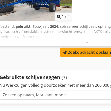
1
/
2
Toestand:
gebruikt
, Bouwjaar:
2024
, spiraalveer schijfbasis ophangi
hydraulisch / frontvlakkensysteem persluchtremsysteem DSTS-rol ve
Chedpott I N Ijfx Am Hea
Zoekopdracht opslaan
Gebruikte schijveneggen
(7)
Nu Werktuigen volledig doorzoeken met meer dan 200.000 