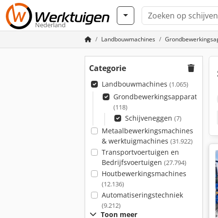
Nederland
Landbouwmachines
Grondbewerkingsa
Categorie
Landbouwmachines
(1.065)
Grondbewerkingsapparatuur
(118)
Schijveneggen
(7)
Metaalbewerkingsmachines
& werktuigmachines
(31.922)
Transportvoertuigen en
Bedrijfsvoertuigen
(27.794)
Houtbewerkingsmachines
(12.136)
Automatiseringstechniek
(9.212)
Toon meer