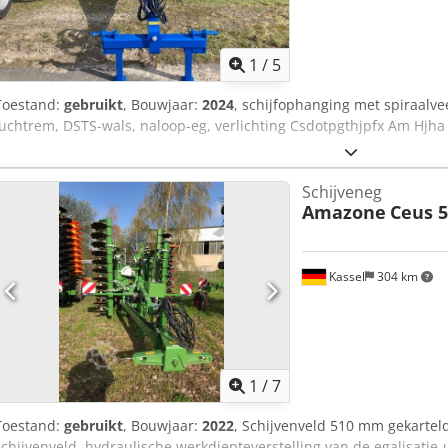
1
/
5
Toestand:
gebruikt
, Bouwjaar:
2024
, schijfophanging met spiraalveer
luchtrem, DSTS-wals, naloop-eg, verlichting Csdotpgthjpfx Am Hjha
Schijveneg
Amazone
Ceus 5
Kassel
304 km
1
/
7
Toestand:
gebruikt
, Bouwjaar:
2022
, Schijvenveld 510 mm gekarteld
schijvenveld, hydraulische werkdiepteverstelling van de egalisatie-