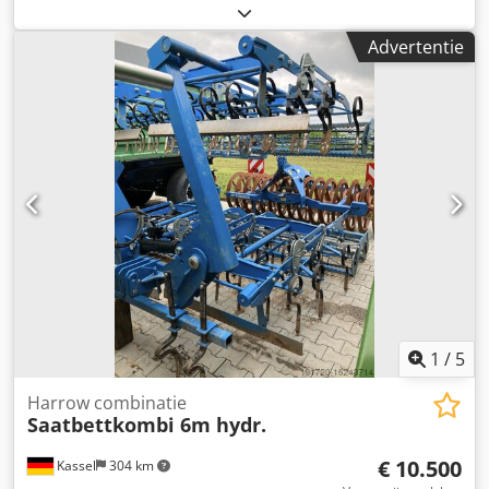
D270 / Crosskillwals D400 met trekhaak / een set dragers
voor sporenlosmaker / twee snijbalken/egalisatie /
Advertentie
transportonderstel 400/60 – 15.5 / Onderarm-aansluiting
Cat. 3 / Verlichting voor en achter / Keuringsrapport
Dcodpfxjrxutke Agpsk
1
/
5
Harrow combinatie
Saatbettkombi 6m hydr.
€ 10.500
Kassel
304 km