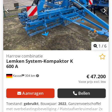
1
/
6
Harrow combinatie
Lemken
System-Kompaktor K
600 A
€ 47.200
Kassel
304 km
Vaste prijs excl. btw
Aanvragen
Bellen
Toestand:
gebruikt
, Bouwjaar:
2022
, Ganzenvoetschoffel
met overbelastingsbeveiliging / Platstaafverkruimelaar 2x