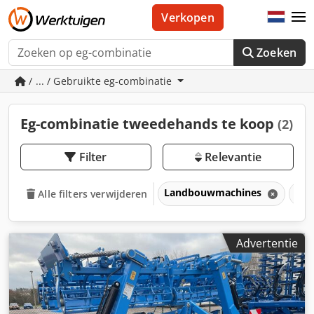
Verkopen
Zoeken
/ ... / Gebruikte eg-combinatie
Eg-combinatie tweedehands te koop
(2)
Filter
Relevantie
Landbouwmachines
Gro
Alle filters verwijderen
Advertentie