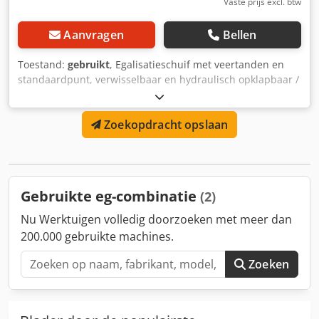
Vaste prijs excl. btw
Aanvragen
Bellen
Toestand:
gebruikt
, Egalisatieschuif met veertanden en
standaardpunt, verwisselbaar en hydraulisch opklapbaar /
dubbele kruimelrol met mechanische diepte-instelling /
verlichting / aanhangerkoppeling categorie II / III.
Zoekopdracht opslaan
Dedpfxstt Daco Agpsck
Gebruikte eg-combinatie
(2)
Nu Werktuigen volledig doorzoeken met meer dan
200.000 gebruikte machines.
Zoeken