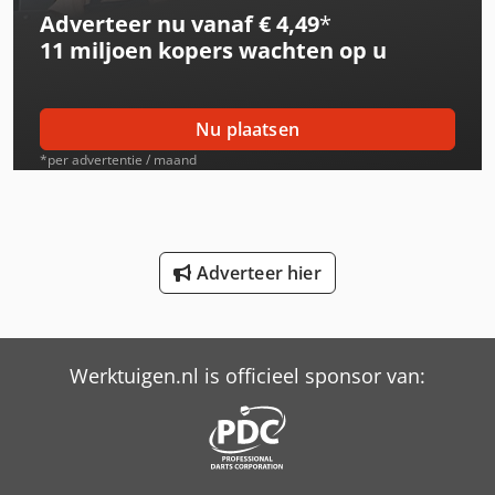
Adverteer nu vanaf € 4,49
*
International 533
11 miljoen kopers
wachten op u
International 553
International 554
Nu plaatsen
International 633
*per advertentie / maand
International 644
International 654
Adverteer hier
International 706
International 724
Werktuigen.nl is officieel sponsor van:
International 743
International 824
International 833