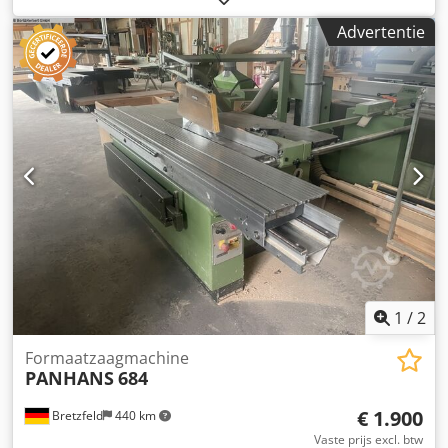
400 mm Toerental: 4000, 4800 en 6000 omwentelingen per
Advertentie
minuut Hoofdmotor: 4 kW Zaaglengte: 3200 mm
Zaagbreedte: 850 mm Zwenkbereik: +/- 0° - 46°
1
/
2
Formaatzaagmachine
PANHANS
684
€ 1.900
Bretzfeld
440 km
Vaste prijs excl. btw