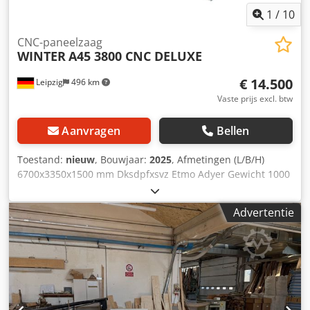
1
/
10
CNC-paneelzaag
WINTER
A45 3800 CNC DELUXE
€ 14.500
Leipzig
496 km
Vaste prijs excl. btw
Aanvragen
Bellen
Toestand:
nieuw
, Bouwjaar:
2025
, Afmetingen (L/B/H)
6700x3350x1500 mm Dksdpfxsvz Etmo Adyer Gewicht 1000
kg Totale vermogensbehoefte 9 kW CNC-formaatzaag A45
3800 CNC DELUXE Technische gegevens: - Zaaglengte 3800
Advertentie
mm - Zaagbreedte 1250 mm - Zaaghoogte 90° 130 mm -
Zaaghoogte 45° 90 mm - Zaagblad 45° kantelbaar - Max.
zaagbladdiameter 400 mm - Diameter scorerzaagblad 120
x 20 mm - Toerental hoofdzaagblad 3000 / 4000 / 5000 tpm
- Toerental scorerzaagblad 8000 tpm - Motor 7,5 kW / 400 V
- Scorermotor 0,75 pk - Afmeting schuiftafelprofiel 420 mm
breed - Gietijzeren tafel 1020 x 690 mm - Aanzuigmond 90