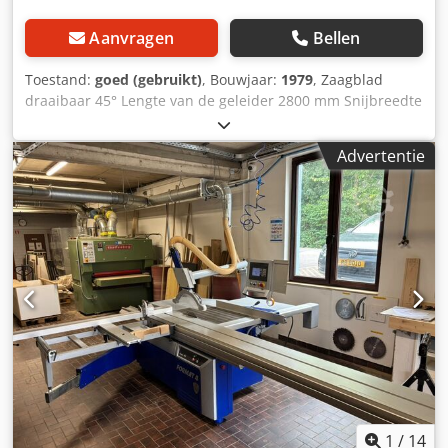
Aanvragen
Bellen
Toestand:
goed (gebruikt)
, Bouwjaar:
1979
, Zaagblad
draaibaar 45° Lengte van de geleider 2800 mm Snijbreedte
1250 mm Motorvermogen 5,5 kW Snijhoogte 145 mm
Diameter zaagblad 450 mm - Parallelle beschermkap
Advertentie
Dkedszqghaepfx Adyer
1
/
14