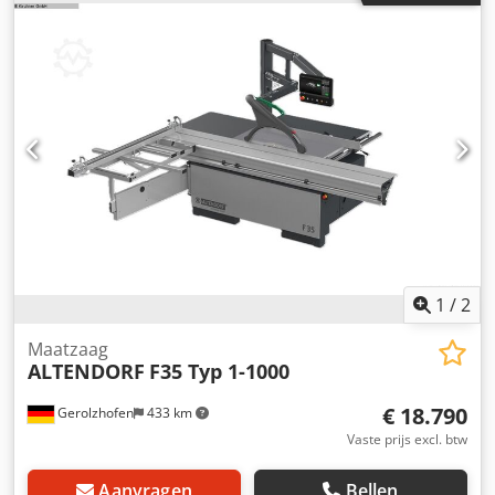
lengtecompensatie - Tafelbladverlenging/-verbreding:
bewezen CDF-oppervlak Dodpjwh Unfjfx Adyekr Verdere
opties op aanvraag!
1
/
2
Maatzaag
ALTENDORF
F35 Typ 1-1000
€ 18.790
Gerolzhofen
433 km
Vaste prijs excl. btw
Aanvragen
Bellen