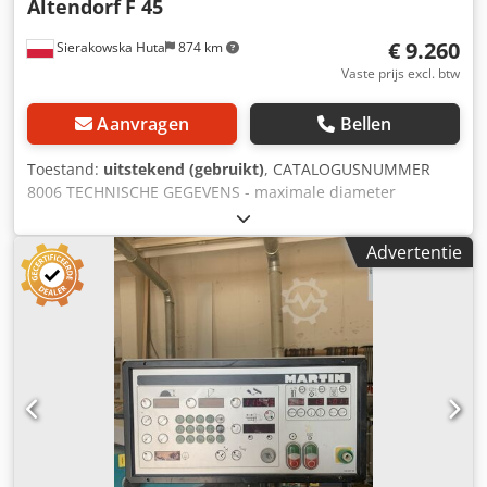
Altendorf
F 45
€ 9.260
Sierakowska Huta
874 km
Vaste prijs excl. btw
Aanvragen
Bellen
Toestand:
uitstekend (gebruikt)
, CATALOGUSNUMMER
8006 TECHNISCHE GEGEVENS - maximale diameter
hoofdzaagblad met voorsnijder: 350mm - maximale
diameter hoofdzaagblad zonder voorsnijder: 450mm -
Advertentie
zaaghoogte met zaagblad 350mm gemonteerd: 100mm -
elektrische hoogteverstelling van het hoofdzaagblad
(omhoog/omlaag) en hoekinstelling - elektrische
hoekdisplay - elektrische verstelling van de voorsnijder,
omhoog/omlaag en links/rechts - asdiameter: 30mm -
asvergrendeling - uitgevoerd met formaatwagen -
snijlengte op de formaatwagen: 3400mm - snijbreedte bij
parallelgeleider: 1300mm - met zijwagen - met voorsnijder
- maximale diameter voorsnijder: 120mm - asdiameter
(voorsnijder): 22mm - motor voorsnijder: 0,75 kW -