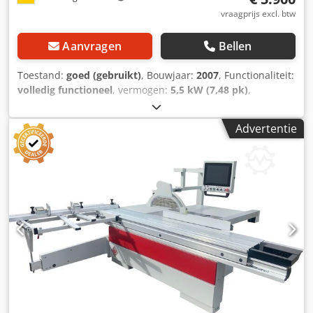
vraagprijs excl. btw
Aanvragen
Bellen
Toestand:
goed (gebruikt)
, Bouwjaar:
2007
, Functionaliteit:
volledig functioneel
, vermogen:
5,5 kW (7,48 pk)
,
snijbreedte (max.):
1.000 mm
, zaagblad diameter:
550
mm
, hellingsverstelling van het zaagblad:
45 °
, Uitrusting:
Advertentie
CE-markering, documentatie / handleiding,
zaagbladbescherming
, Schermbesturing; parallelgeleider;
opslag van 20 programma's; dubbele roltafel 3000 mm;
snijbreedte 1000 mm; snijhoogte 200 mm; tafelverlenging
840 mm; drie toerentallen mogelijk: 3, 4, 5 omw/min.
Dksdey Nyuaspfx Adyor