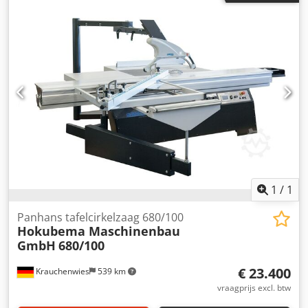
1
/
1
Panhans tafelcirkelzaag 680/100
Hokubema Maschinenbau
GmbH
680/100
€ 23.400
Krauchenwies
539 km
vraagprijs excl. btw