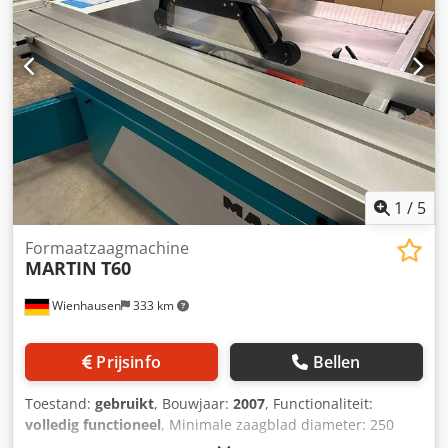
1
/
5
Formaatzaagmachine
MARTIN
T60
Wienhausen
333 km
Prijsinfo
Bellen
Toestand:
gebruikt
, Bouwjaar:
2007
, Functionaliteit:
volledig functioneel
, Minimale zaagblad diameter: 250
mm Dkjdjztadmjpfx Adysr Maximale zaagblad diameter: