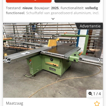
Toestand:
nieuw
, Bouwjaar:
2025
, Functionaliteit:
volledig
functioneel
, Schuiftafel van geanodiseerd aluminium, incl.
hoogprecisiegeleiding van gehard en geslepen staal.
Schuiftafelvergrendeling in elke positie.
Advertentie
Zaagbladbeschermingsinrichting met zwenkmechanisme.
Uitschuifbare steun met verstelbare aanslag en
lengtecompensatie bij 10°, 15°, 22,5°, 30°, 45° en 90°.
Riemomschakeling voor snelheidsverandering van bovenaf
(opening in de zaagtafel). Aanduiding voor ingestelde
zaagbladtoerental. Elektrische installatie en beveiligingen
volgens CE-norm. Motorische hoogte- en zwenkverstelling.
Motorische verstelling van de parallelgeleider. Kaplengte
3.350 mm. Zaaghoogte 155 mm. Zaagbreedte bij
parallelgeleider 1.100 mm. Motorvermogen 5,5 kW / 7,5 pk.
3 toerentallen. Voorritsaggregaat. Zwenkbaar tot 45°.
Wagenlengte 3.200 mm. Gewicht 1.000 kg. Dkodpfjy Rkkusx
Adyjr
1
/
4
Maatzaag