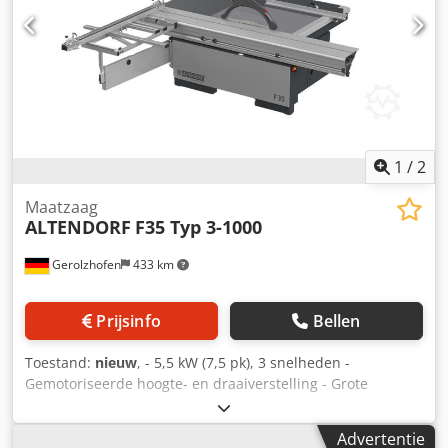
1
/
2
Maatzaag
ALTENDORF
F35 Typ 3-1000
Gerolzhofen
433 km
Prijsinfo
Bellen
Toestand:
nieuw
, - 5,5 kW (7,5 pk), 3 snelheden -
Gemotoriseerde hoogte- en draaiverstelling - Grote
beschermkap - Dubbele rolwagen 3.200 mm - Score-unit
met LED-verlichting - CNC parallelaanslag, snijbreedte
Advertentie
1.000 mm - Hoekverstekaanslag 3.450 mm, zonder