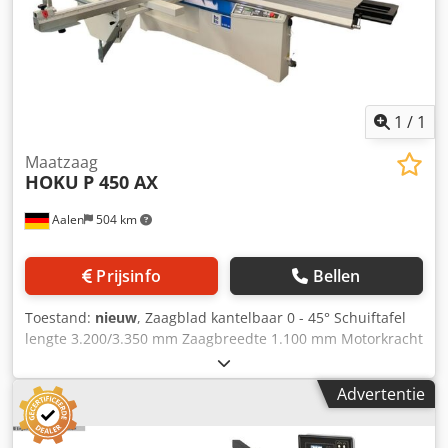
nieuwe zaagbladen zoals afgebeeld
1
/
1
Maatzaag
HOKU
P 450 AX
Aalen
504 km
Prijsinfo
Bellen
Toestand:
nieuw
, Zaagblad kantelbaar 0 - 45° Schuiftafel
lengte 3.200/3.350 mm Zaagbreedte 1.100 mm Motorkracht
5,5 kW Zaaghoogte 155 mm Zaaghoogte bij 45° 110 mm
Zaagblad diameter 450 mm Toerental 3.000/3.600/4.200
Advertentie
tpm Afzuigaansluiting diameter 1x120, 1x80 mm HoKuTech
formaatcirkelzaag P 450 AX ----- 3-assige besturing voor
hoogte, kanteling en elektrische parallelaanslag