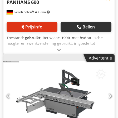
PANHANS
690
Gerolzhofen
433 km
Prijsinfo
Bellen
Toestand:
gebruikt
, Bouwjaar:
1990
, met hydraulische
hoogte- en zwenkverstelling gebruikt, in goede tot
uitstekende staat Merk: Panhans Type: 690
Dksdpfxjwkvwto Adyer Bouwjaar: 1990 Machinenummer:
Advertentie
705 GS-gekeurd Versterkte motor 5,5 kW Zaagbreedte ca.
1250 mm Zaaglengte ca. 2700 mm Max. zaaghoogte 145
mm Zwenkbaar tot 45° Parallellogrambescherming
Tafelverlenging ca. 1000 mm Hoogteverstelling hydraulisch
Zwenkverstelling hydraulisch Aansluiting afzuiging D
120/80 mm Benodigde ruimte ca. 3200 mm x 3500 mm x
1400 mm Gewicht ca. 1000 kg Opslaglocatie: 97447
Gerolzhofen, vrij geladen, onverpakt Overdracht in de
feitelijke staat zoals bezichtigd, zonder garantie en
aansprakelijkheid.