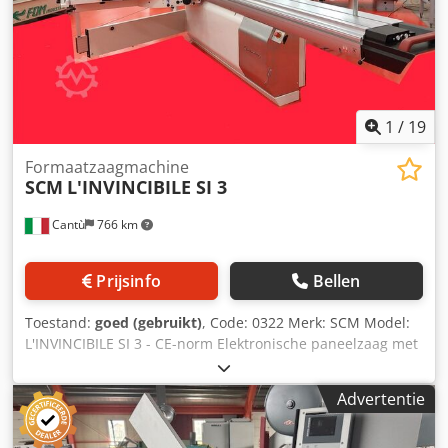
1
/
19
Formaatzaagmachine
SCM
L'INVINCIBILE SI 3
Cantù
766 km
Prijsinfo
Bellen
Toestand:
goed (gebruikt)
, Code: 0322 Merk: SCM Model:
L'INVINCIBILE SI 3 - CE-norm Elektronische paneelzaag met
gestuurde as, kantelbaar zaagblad en voorsnij-inrichting,
geschikt voor meubels, panelen, maatwerkinterieur,
Advertentie
deuren, houten kozijnen, keukens, badkamermeubels,
kunststoffen, composietmaterialen en diverse