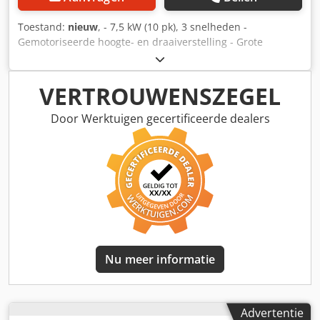
Toestand:
nieuw
, - 7,5 kW (10 pk), 3 snelheden -
Gemotoriseerde hoogte- en draaiverstelling - Grote
beschermkap - Dubbele rolwagen 3.200 mm -
Scorevoorbereiding - Parallelaanslag, snijbreedte 1.000
mm Dsdpfx Aswh Um Ujdyjkr - Hoekverstekaanslag 3.450
VERTROUWENSZEGEL
mm, zonder lengtecompensatie - Tafelbladverlenging/-
verbreding: Poedergecoat oppervlak Verdere opties op
Door Werktuigen gecertificeerde dealers
aanvraag!
Nu meer informatie
Advertentie