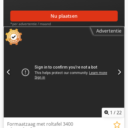
versteksneden Voorfreesaggregaat, 2-assig,
hoogte/breedte Oversteek 1250 x 650 mm met digitale
hoekweergave Afkortgeleider 3200 mm, draaibaar 90° - 45°
Nu plaatsen
Quick-Lock snelsysteem voor het hoofdzaagblad.
*per advertentie / maand
Advertentie
1
/
22
Formaatzaag met roltafel 3400