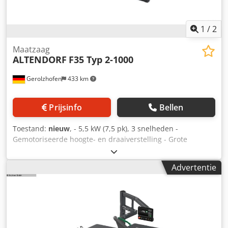
1
/
2
Maatzaag
ALTENDORF
F35 Typ 2-1000
Gerolzhofen
433 km
Prijsinfo
Bellen
Toestand:
nieuw
, - 5,5 kW (7,5 pk), 3 snelheden -
Gemotoriseerde hoogte- en draaiverstelling - Grote
beschermkap - Dubbele rolwagen 3.200 mm - Score-unit
met LED-verlichting - Parallelaanslag DIGIT X, snijbreedte
Advertentie
1.000 mm - Hoekverstekaanslag 3.450 mm, zonder
lengtecompensatie - Tafelbladverlenging/-verbreding:
Poedergecoat oppervlak Dkedjwh Um Iopfx Adysr Verdere
opties op aanvraag!