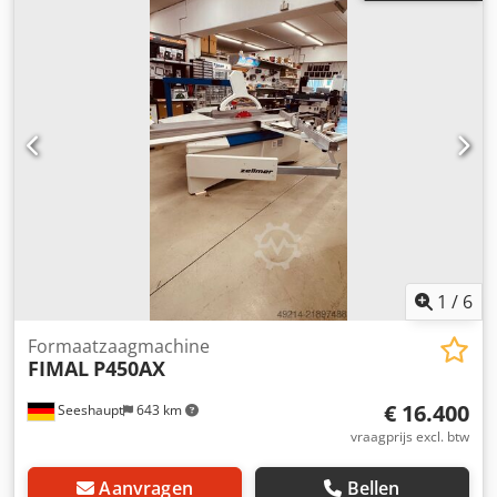
motor - Digitale aflezing van de zaaghoek -
Wagenlengte: 3800 mm - Zaagasgat diameter: 30 mm;
Toerentalweergave
voorritser diameter: 20 mm - Spouwmesgeleider: 13 mm -
Voorritsersnelheid: 8500 tpm - Maximale zaagblad
diameter: 400 mm, minimale zaagblad diameter: 300 mm,
maximale voorritser diameter: 120 mm - Zaagsnelheden:
3000/4000/5000 tpm - Voltage: 400V/50Hz - Serienummer:
AB/139264 - CE (bouwjaar 2000) Dsdpozcn U Tofx Adyekr
1
/
6
Formaatzaagmachine
FIMAL
P450AX
€ 16.400
Seeshaupt
643 km
vraagprijs excl. btw
Aanvragen
Bellen