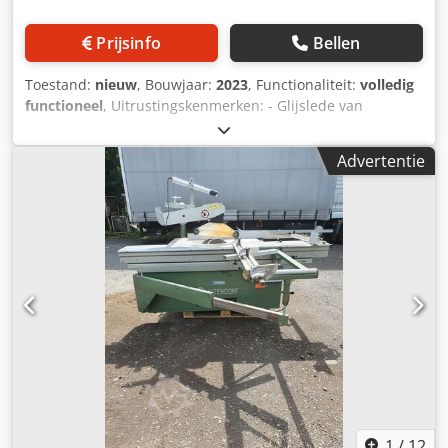
Prijsinfo
Bellen
Toestand:
nieuw
, Bouwjaar:
2023
, Functionaliteit:
volledig
functioneel
, Uitrustingskenmerken: - Glijslede van
geanodiseerd aluminium, incl. zeer nauwkeurige geleiding
van gehard en geslepen staal - Vergrendeling van de slede
Advertentie
in elke positie - Zaagbladbescherming met zwenkinrichting
- Verlengarm met verstelbare hoekaanslag met
lengtecompensatie om de 5° en bij 22,5° - Verstekaanslag
en excenterklem - Riemverstelling voor
snelheidsverandering van bovenaf (opening in de
zaagtafel) - Controlelampjes voor ingestelde
zaagbladsnelheid - 3-assige programmeereenheid via TFT
15'' touchscreen op Windows-basis, incl. 2.500
programmaslots, 2 USB-poorten en 1 Ethernet
netwerkaansluiting - Scoordeenheid met elektromotorische
hoogteverstelling en gemotoriseerde axiale
impulsverstelling, incl. digitale weergave voor hoogte en
breedte en breedte - Hoekaanslag met 3 aanslagruiters; 2
ruiters met digitale weergave, 1 ruiter analoog maar
1
/
12