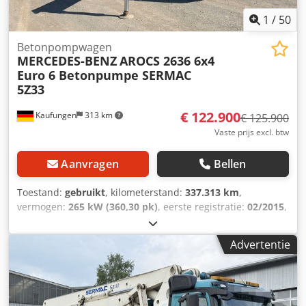
1
/
50
Betonpompwagen
MERCEDES-BENZ
AROCS 2636 6x4
Euro 6 Betonpumpe SERMAC
5Z33
€ 122.900
Kaufungen
313 km
€ 125.900
Vaste prijs excl. btw
Aanvragen
Bellen
Toestand:
gebruikt
, kilometerstand:
337.313 km
,
vermogen:
265 kW (360,30 pk)
, eerste registratie:
02/2015
,
brandstoftype:
diesel
, totaalgewicht:
28.000 kg
,
asconfiguratie:
3 assen
, volgende keuring (TÜV):
08/2028
,
Advertentie
kleur:
blauw
, soort overbrenging:
mechanisch
,
emissieklasse:
Euro 6
, Bouwjaar:
2015
, Uitrusting:
ABS,
airconditioning
, Intern nummer: G300119 Direct
beschikbaar op ons terrein in Kaufungen Meer informatie: