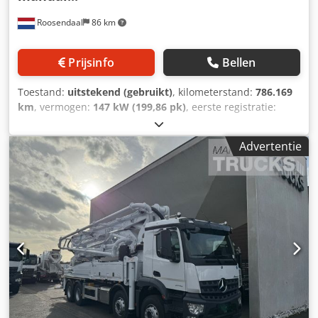
* Toelaatbaar totaal gewicht: 37.000 kg * Leeggewicht:
Roosendaal
86 km
31.895 kg * Nutlast: 5.105 kg * Airconditioning * Kleur:
Groen * APK: Nieuw * Voertuignummer: G400191 * Staat:
Gebruikt * Duits voertuig Technische gegevens van de
Prijsinfo
Bellen
betonmixerpomp: * Fabrikant: Sermac * Model: 5Z42 *
Type: SCL150AHP * Bouwjaar: 2016 * Serienummer: P9054
Toestand:
uitstekend (gebruikt)
, kilometerstand:
786.169
* Maximale verticale reikhoogte: 41,1 m * Maximale
km
, vermogen:
147 kW (199,86 pk)
, eerste registratie:
horizontale reikwijdte: 37,1 m * Maximale lengte
07/1992
, brandstoftype:
diesel
, wielbasis:
4.200 mm
,
eindslang: 4 m * Leiding: 125 × 4,5 mm * Maximale
brandstof:
diesel
, kleur:
overig
, bestuurderscabine:
hydraulische werkdruk: 380 bar * Theoretische betondruk:
Advertentie
dagcabine
, soort overbrenging:
mechanisch
, totale lengte:
76 bar Bezichtiging mogelijk na voorafgaande afspraak.
8.200 mm
, Bouwjaar:
1992
, = Aanvullende opties en
Verdere informatie, foto's en video's zijn op aanvraag
accessoires = - PTO = Bijzonderheden =
beschikbaar. Fouten, wijzigingen en voorafgaande verkoop
WDB67703315752728 = Meer informatie = Ledig gewicht:
voorbehouden. Engels Mercedes-Benz Arocs 3742 8x4
11.680 kg Laadvermogen: 1.320 kg GVW: 13.000 kg
Concrete Pump Sermac 5Z42 | 42 m | Euro 6 Used
Technische staat: zeer goed Optische staat: zeer goed
Mercedes-Benz Arocs 3742 8x4 concrete pump with
Prijs: Op aanvraag Kenteken: 1ACO417 = Bedrijfsinformatie
Sermac 5Z42 superstructure, manufactured in 2016. This
= Heeft u vragen of suggesties? Neem dan gerust contact
vehicle features a 42-metre placing boom, a 420 hp diesel
met ons op. Wij garanderen een antwoord binnen 8 uur.
engine, automatic transmission and air conditioning.
Prijzen zijn exclusief btw. Aan de verstrekte informatie
Vehicle specifications: * Make/model: Mercedes-Benz
kunnen geen rechten worden ontleend. Codpfxeymrxwo Ai
Arocs 3742 * Vehicle type: Concrete pump * First
Iorf Telefoonnummer kantoor: Mobiel: Nederlands - Engels