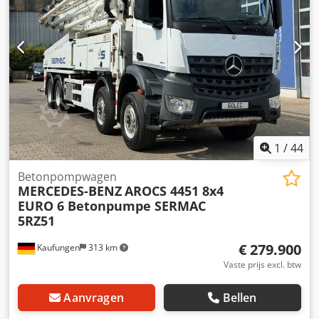
1
/
44
Betonpompwagen
MERCEDES-BENZ
AROCS 4451 8x4
EURO 6 Betonpumpe SERMAC
5RZ51
€ 279.900
Kaufungen
313 km
Vaste prijs excl. btw
Aanvragen
Bellen