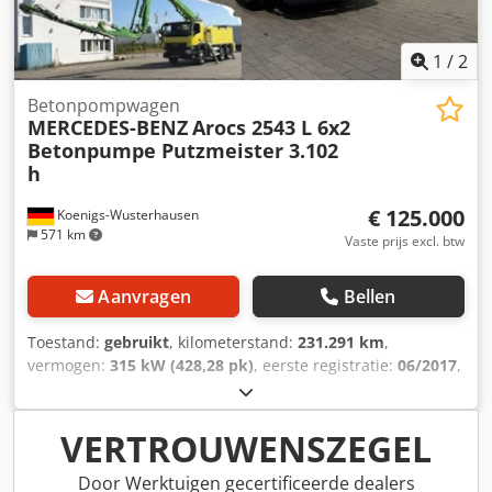
1
/
2
Betonpompwagen
MERCEDES-BENZ
Arocs 2543 L 6x2
Betonpumpe Putzmeister 3.102
h
€ 125.000
Koenigs-Wusterhausen
571 km
Vaste prijs excl. btw
Aanvragen
Bellen
Toestand:
gebruikt
, kilometerstand:
231.291 km
,
vermogen:
315 kW (428,28 pk)
, eerste registratie:
06/2017
,
brandstoftype:
diesel
, totaalgewicht:
26.000 kg
,
asconfiguratie:
3 assen
, volgende keuring (TÜV):
11/2026
,
kleur:
geel
, soort overbrenging:
automatisch
,
VERTROUWENSZEGEL
emissieklasse:
Euro 6
, Uitrusting:
ABS, airconditioning
, *
ABS Crodpfezd Nhcsx Ai Isf * ASR * ESP * Actief
Door Werktuigen gecertificeerde dealers