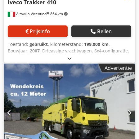
Iveco
Trakker 410
Altavilla Vicentina
864 km
Prijsinfo
Bellen
Toestand:
gebruikt
, kilometerstand:
199.000 km
,
Bouwjaar:
2007
, Drieassige vrachtwagen, 6x4-configuratie,
uitgerust met een Coime Maico betonpomp met een 27
meter lange arm, een hulpmotor en een handgeschakelde
Advertentie
ZF-versnellingsbak, voldoet aan de Euro 5-norm. Cedpozrn
S Nefx Ai Iorf Let op: de beschrijving van het voertuig is
indicatief en kan fouten of onnauwkeurigheden bevatten.
Wij raden u daarom aan contact met ons op te nemen om
de juistheid van de gegevens te controleren.