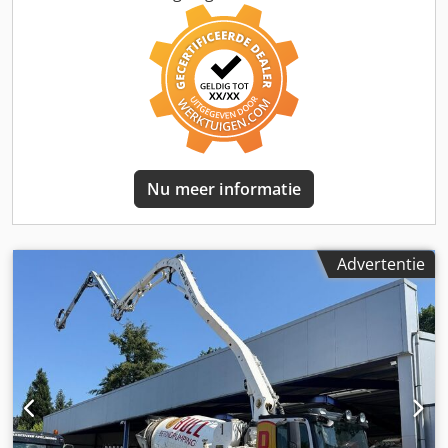
remsysteem * Rijstrookassistent * Radio * Boordcomputer
* Achteruitwaarschuwingssysteem * Cruisecontrol *
Luchthoorns * Bergoprijhulp * Elektrische raambediening
* Elektrisch verstelbare spiegels * Spiegelsverwarming *
Centrale vergrendeling * Dakluik * Achterruit *
Ergonomische bestuurdersstoel * Stoelverwarming *
Differentieelvergrendeling achteras * Stuurhoeken * AP-
assen * Aandachtsassistent * Afslagassistent rechts * 16
versnellingen * Ophanging: bladveer/luchtvering *
Nu meer informatie
Laadvermogen: 13290 * Continue rem: High Performance
Engine Brake ----Speciale opbouw: :!Draaistraal 12 m!----
Opbouw: Putzmeister betonpomp BSF 20-4.09H, debiet ca.
90 m³/h, max. persdruk 78 bar, persleiding DN 125,
Advertentie
verdeelmast M 20-4, DN 125, 4 knikpunten, 4-arms Z-
uitvouwing, maximale reikhoogte 20 m, maximale
reikwijdte 16 m, maximale reikdiepte 11,1 m, lengte
eindslang: 3 m, afstandsbediening, kabelbediening +
vloerbediening, volledig hydraulische 4-punts steunpoten,
centrale smering, hogedrukwaterpomp, uitvouwhoogte
slechts 3,9 m. Afgelezen bedrijfsuren: 3.102 uur.
Inspectierapporten compleet aanwezig, laatste inspectie