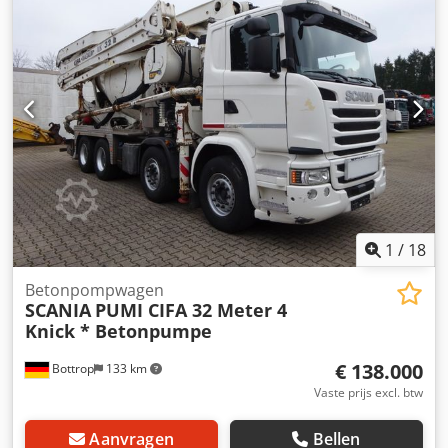
Betonpomp 25 meter 8x4 Vering: blad-veer Wielbasis: 1.-2.
as 2,04 m / 1.-3. as 5,00 m / 1.-4. as 6,40 m CIFA Type:
MK25H Bouwjaar: 2015 Betonpomp ca. 1200 bedrijfsuren
Uitrusting: - Motorrem - Digitale tachograaf - Radio-CD-
USB-Bluetooth Cedpfxjzgyyhj Ai Ijrf - Centrale
vergrendeling - Alarmsysteem - Elektrische ramen -
Schuifdak - Zonneklep Wij ondersteunen u graag bij
financiering/leasing met onze partners. Alle gegevens
zonder garantie. Onder voorbehoud van fouten en
tussentijdse verkoop.
1
/
18
Betonpompwagen
SCANIA
PUMI CIFA 32 Meter 4
Knick * Betonpumpe
€ 138.000
Bottrop
133 km
Vaste prijs excl. btw
Aanvragen
Bellen