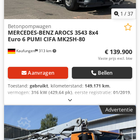
1
/
37
Betonpompwagen
MERCEDES-BENZ
AROCS 3543 8x4
Euro 6 PUMI CIFA MK25H-80
€ 139.900
Kaufungen
313 km
Vaste prijs excl. btw
Aanvragen
Bellen
Toestand:
gebruikt
, kilometerstand:
149.171 km
,
vermogen:
316 kW (429,64 pk)
, eerste registratie:
01/2019
,
brandstoftype:
diesel
, totaalgewicht:
35.000 kg
,
asconfiguratie:
3 assen
, volgende keuring (TÜV):
08/2028
,
Advertentie
kleur:
wit
, soort overbrenging:
automatisch
,
emissieklasse:
Euro 6
, Bouwjaar:
2018
, Uitrusting:
ABS,
airconditioning
, Intern voertuignummer: G400135 Per
direct beschikbaar op ons terrein in Kaufungen Meer INFO
onder: * Golec Nutzfahrzeuge GmbH (Duits, Engels,