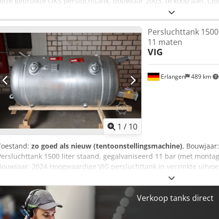
deze gebruikte OKS persluchttank, bouwjaar 2003, te koop aan. Cj
500417 Inhoud: 1000 liter Minimale werkdruk: 0 bar Maximale werkd
Minimale bedrijfstemperatuur: -10 °C Maximale bedrijfstemperatuu
Persluchttank 1500 
vragen hebben of meer informatie nodig hebben, stuur ons dan ger
11 maten
contact met ons op.
VIG
Erlangen
489 km
1
/
10
Toestand:
zo goed als nieuw (tentoonstellingsmachine)
, Bouwjaar
Persluchttank 1500 liter staand, gegalvaniseerd 11 bar (met montag
Bouwjaar: 2024 Hoogwaardige VIG persluchttank in verzinkte uitvoe
Technische gegevens: - Volume: 1500 liter -zul. Bedrijfsdruk: 11 b
Containerhoogte: 2381 mm - Massa: 379 kg -Aansluiting persluchtinl
persluchtuitgang: 2 x G 2" - Aansluiting veiligheidsventiel: 2 x G 1/
Verkoop tanks direct
- Onderhoudsopening: 2 x handgat 100x150mm Gefabriceerd en gete
2009/105/EG en AD 2000 Ontwerptemperatuur: -10 °C tot + 50 °C Op