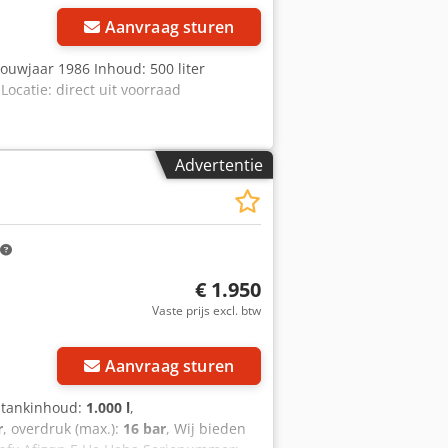
Aanvraag sturen
bouwjaar 1986 Inhoud: 500 liter
ocatie: direct uit voorraad
Advertentie
€ 1.950
Vaste prijs excl. btw
Vraag meer foto's aan
Aanvraag sturen
e tankinhoud:
1.000 l
,
r
, overdruk (max.):
16 bar
, Wij bieden