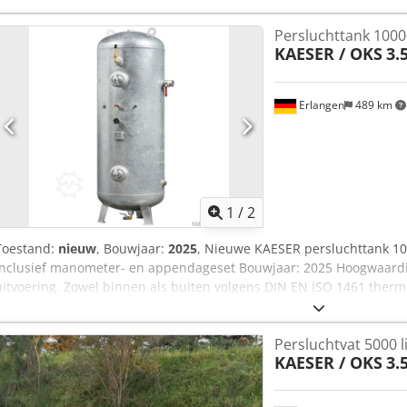
bedrijfstemperatuur +50° C Oppervlaktecoating gegalvaniseerd Via
nieuwe machines leasen. Bezoek onze winkel. Wij hebben altijd ee
Persluchttank 10000
compressoren
KAESER / OKS
3.
Erlangen
489 km
1
/
2
Toestand:
nieuw
, Bouwjaar:
2025
, Nieuwe KAESER persluchttank 10.0
Inclusief manometer- en appendageset Bouwjaar: 2025 Hoogwaardig
uitvoering. Zowel binnen als buiten volgens DIN EN ISO 1461 therm
conische schroefdraad. Cjdpfxskzizgs Af Hsha Technische gegevens:
16 bar Diameter: 1600 mm Tankhoogte: 5415 mm Massa: 2550 kg Aan
Persluchtvat 5000 l
Aansluiting persluchtuitlaat: 2x DN 200 Aansluiting veiligheidsvent
KAESER / OKS
3.
Aansluiting condensaataflaat: G 1½ Tankkeuring: RL 2014/68/EU 
1x mangat Min. bedrijfstemperatuur: -10°C Max. bedrijfstemperat
verzinkt Eenvoudige lease voor nieuwe machines mogelijk via onze 