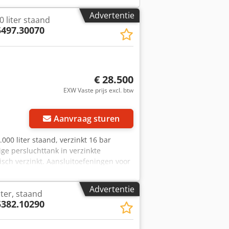
 onze huisbank kunt u eenvoudig
n grote keuze aan nieuwe en gebruikte
Advertentie
 liter staand
5497.30070
€ 28.500
EXW Vaste prijs excl. btw
Vraag meer foto's aan
Aanvraag sturen
00 liter staand, verzinkt 16 bar
e persluchttank in verzinkte
isch verzinkt. Aansluitoefeningen voor
 Inhoud: 10.000 liter Max. overdruk:
sluiting persluchtinlaat: 2x DN 200
Advertentie
iter, staand
iel: G 2" Aansluiting manometerset: G ½
5382.10290
Onderhoudsopeningen volgens AD2000:
uur: +50°C Oppervlaktebehandeling:
huisbank. Bezoek onze winkel. Wij