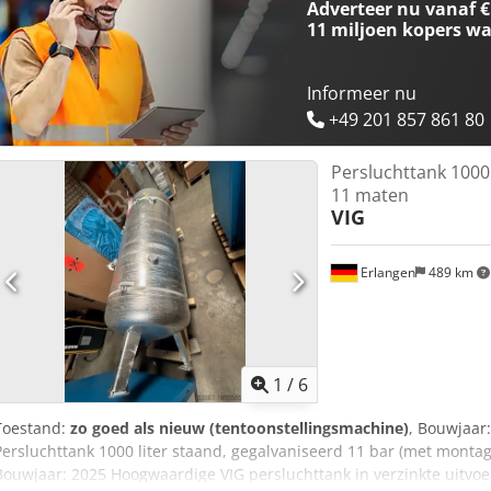
Adverteer nu vanaf €
onze huisbank kunt u eenvoudig nieuwe machines leasen. Bezoek on
11 miljoen kopers
wa
ruime keuze aan nieuwe en gebruikte compressoren op voorraad!
Informeer nu
+49 201 857 861 80
Persluchttank 1000 
11 maten
VIG
Erlangen
489 km
1
/
6
Toestand:
zo goed als nieuw (tentoonstellingsmachine)
, Bouwjaar
Persluchttank 1000 liter staand, gegalvaniseerd 11 bar (met montag
Bouwjaar: 2025 Hoogwaardige VIG persluchttank in verzinkte uitvoe