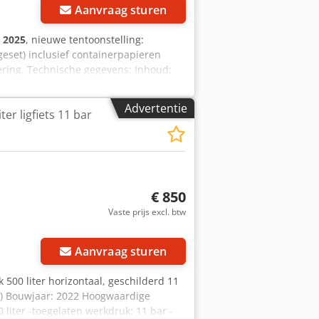
Aanvraag sturen
:
2025
, nieuwe tentoonstelling:
geset) inclusief containerpapieren
ering. Technische gegevens: Inhoud:
00 mm Cjdpfewhxqdex Af Hsha
at: 2 x G 1 1/4" Aansluiting
Advertentie
ter ligfiets 11 bar
 Aansluiting condensafvoer: G 1 1/2"
est volgens EG-richtlijn 2014/68/EU
emperatuur: + 50°C
voudig nieuwe machines leasen. Bezoek
ruikte compressoren op voorraad!
€ 850
Vaste prijs excl. btw
Aanvraag sturen
 500 liter horizontaal, geschilderd 11
aar) Bouwjaar: 2022 Hoogwaardige
liter -toegelaten werkdruk: 11 bar -