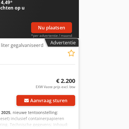
 4,49
*
ze winkel. Wij hebben altijd een
chten op u
Nu plaatsen
*per advertentie / maand
Advertentie
liter gegalvaniseerd
€ 2.200
EXW Vaste prijs excl. btw
Aanvraag sturen
:
2025
, nieuwe tentoonstelling:
eset) inclusief containerpapieren
ring. Technische gegevens: Inhoud: