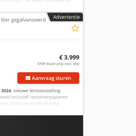
dpfx Afjzqp E Ue Heha Serienummer:
ruk: 11 bar Testdruk: 16,0 bar
r: 50 °C Bouwjaar: 2003 Mocht u
Advertentie
liter gegalvaniseerd
ust een bericht of neem telefonisch
€ 3.999
EXW Vaste prijs excl. btw
Aanvraag sturen
:
2024
, nieuwe tentoonstelling:
eset) inclusief containerpapieren
ring. Cedovzw Ipopfx Af Hsha
ar -Medium: Lucht -Diameter: 900 mm -
aat: 2 x G 2" -Aansluiting
2" - Aansluiting condensafvoer: G 1 1/2"
st volgens de EG-richtlijnen
pervlaktecoating: gegalvaniseerd Via