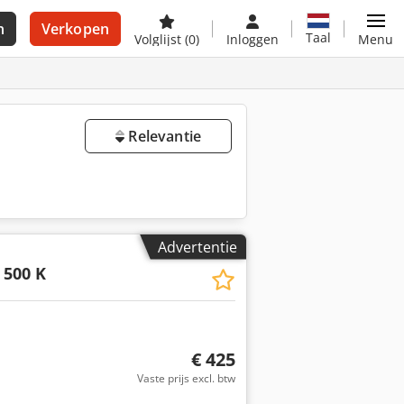
n
Verkopen
Taal
Volglijst
(0)
Inloggen
Menu
Relevantie
Advertentie
 500 K
€ 425
Vaste prijs excl. btw