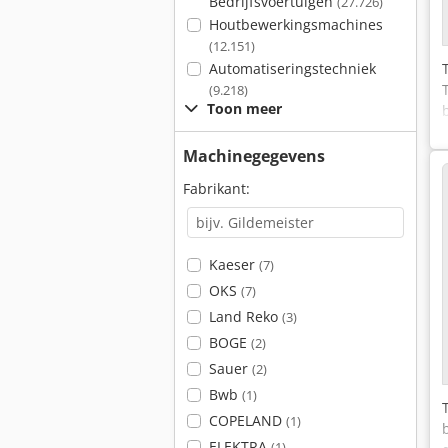
Bedrijfsvoertuigen
(27.726)
Houtbewerkingsmachines
(12.151)
Automatiseringstechniek
(9.218)
Toon meer
Machinegegevens
Fabrikant:
Kaeser
(7)
OKS
(7)
Land Reko
(3)
BOGE
(2)
Sauer
(2)
Bwb
(1)
COPELAND
(1)
ELEKTRA
(1)