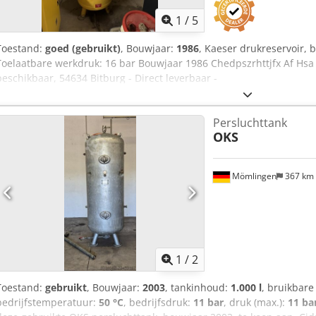
1
/
5
Toestand:
goed (gebruikt)
, Bouwjaar:
1986
, Kaeser drukreservoir, 
Toelaatbare werkdruk: 16 bar Bouwjaar 1986 Chedpszrhttjfx Af Hsa L
beschikbaar, 54634 Bitburg - Direct leverbaar -
Persluchttank
OKS
Mömlingen
367 km
1
/
2
Toestand:
gebruikt
, Bouwjaar:
2003
, tankinhoud:
1.000 l
, bruikbar
bedrijfstemperatuur:
50 °C
, bedrijfsdruk:
11 bar
, druk (max.):
11 ba