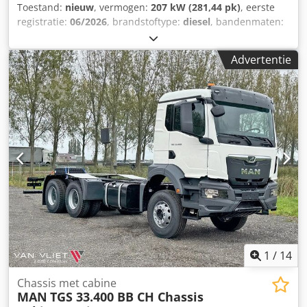
Toestand:
nieuw
, vermogen:
207 kW (281,44 pk)
, eerste
registratie:
06/2026
, brandstoftype:
diesel
, bandenmaten:
295/80R22.5
, asconfiguratie:
4x2
, wielbasis:
4.820 mm
,
brandstof:
diesel
, brandstoftankcapaciteit:
200 l
, kleur:
wit
,
Advertentie
bestuurderscabine:
dagcabine
, soort overbrenging:
mechanisch
, emissieklasse:
Euro 3
, ophanging:
staal
,
totale lengte:
8.140 mm
, totale breedte:
2.500 mm
, totale
hoogte:
2.830 mm
, Bouwjaar:
2026
, Uitrusting:
Bluetooth,
airconditioning
, = Aanvullende opties en accessoires = -
Bladvering - DAB-radio - Zonnescherm = Aanvullende
informatie = Technische specificaties Aantal cilinders: 6
Motorinhoud: 6.700 cc Versnellingsbak Versnellingsbak: 6-
versnellingen, handgeschakeld Asconfiguratie
Bandenmaat: 295/80R22.5 Remmen: Schijfremmen
Dwsdpfx Aszru Auoh Nja Vering: Bladvering Vooras:
Bestuurbaar Gewichten Leeggewicht: 5.190 kg
Laadvermogen: 12.810 kg Maximaal toelaatbaar gewicht:
18.000 kg
1
/
14
Chassis met cabine
MAN
TGS 33.400 BB CH Chassis