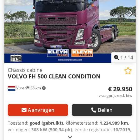
1
/
14
Chassis cabine
VOLVO
FH 500 CLEAN CONDITION
€ 29.950
Vuren
38 km
vraagprijs excl. btw
Aanvragen
Bellen
Toestand:
goed (gebruikt)
, kilometerstand:
1.234.909 km
,
vermogen:
368 kW (500,34 pk)
, eerste registratie:
10/2019
,
brandstoftype:
diesel
, bandenmaten:
385/65R22,5
,