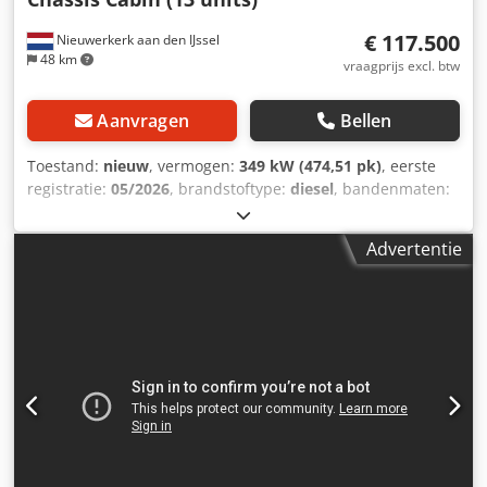
€ 117.500
Nieuwerkerk aan den IJssel
48 km
vraagprijs excl. btw
Aanvragen
Bellen
Toestand:
nieuw
, vermogen:
349 kW (474,51 pk)
, eerste
registratie:
05/2026
, brandstoftype:
diesel
, bandenmaten:
13R22.5
, asconfiguratie:
6x6
, wielbasis:
3.800 mm
,
brandstof:
diesel
, brandstoftankcapaciteit:
390 l
, kleur:
wit
,
Advertentie
bestuurderscabine:
dagcabine
, soort overbrenging:
mechanisch
, emissieklasse:
Euro 3
, ophanging:
staal
,
totale lengte:
8.480 mm
, totale breedte:
2.500 mm
, totale
hoogte:
3.440 mm
, Bouwjaar:
2026
, Uitrusting:
Bluetooth,
airconditioning
, = Overige opties en accessoires = -
Bladvering - DAB-radio - Zonnescherm - Aftakas (PTO) =
Overige informatie = Technische informatie Aantal
cilinders: 6 Motorinhoud: 12.882 cc Versnellingsbak
Versnellingsbak: ZF16S2520TO, handgeschakelde
versnellingsbak Djdpfx Aszrmareh Nowa Asconfiguratie
Bandenmaat: 13R22.5 Remmen: Trommelremmen Vering: