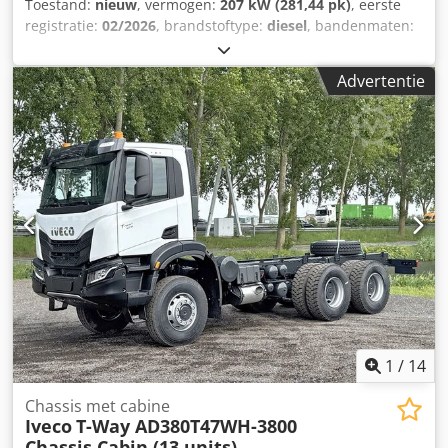
Toestand:
nieuw
, vermogen:
207 kW (281,44 pk)
, eerste
registratie:
02/2026
, brandstoftype:
diesel
, bandenmaten:
14.00R20
, asconfiguratie:
4x4
, wielbasis:
4.150 mm
,
brandstof:
diesel
, brandstoftankcapaciteit:
180 l
, kleur:
wit
,
Advertentie
bestuurderscabine:
dagcabine
, soort overbrenging:
mechanisch
, emissieklasse:
Euro 3
, ophanging:
staal
,
totale lengte:
7.500 mm
, totale breedte:
2.500 mm
, totale
hoogte:
3.200 mm
, Bouwjaar:
2024
, Uitrusting:
AdBlue,
airconditioning
, Technische gegevens Aantal cilinders: 6
Motorinhoud: 6.728 cc Versnellingsbak Versnellingsbak:
6S1000TO, handgeschakelde versnellingsbak
Asconfiguratie Bandenmaat: 14.00R20 Remmen:
trommelremmen Vering: bladvering Vooras: stuurbaar
Gewichten Ledig gewicht: 5.590 kg Laadvermogen: 9.410 kg
Toelaatbaar totaalgewicht: 15.000 kg Dedpfxozrmbcs Ah
Nswa
1
/
14
Chassis met cabine
Iveco
T-Way AD380T47WH-3800
Chassis Cabin (13 units)