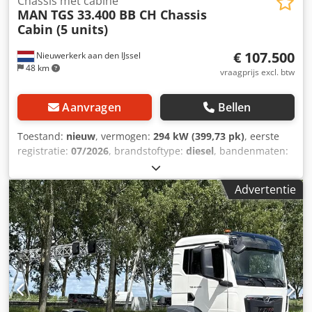
Chassis met cabine
MAN
TGS 33.400 BB CH Chassis
Cabin (5 units)
€ 107.500
Nieuwerkerk aan den IJssel
48 km
vraagprijs excl. btw
Aanvragen
Bellen
Toestand:
nieuw
, vermogen:
294 kW (399,73 pk)
, eerste
registratie:
07/2026
, brandstoftype:
diesel
, bandenmaten:
315/80R22.5
, asconfiguratie:
6x6
, wielbasis:
4.500 mm
,
brandstof:
diesel
, brandstoftankcapaciteit:
400 l
, kleur:
wit
,
Advertentie
bestuurderscabine:
dagcabine
, soort overbrenging:
automatisch
, emissieklasse:
euro2
, ophanging:
staal
,
totale lengte:
10.370 mm
, totale breedte:
2.500 mm
, totale
hoogte:
3.440 mm
, Bouwjaar:
2026
, Uitrusting:
airconditioning
, = Extra opties en accessoires = -
Vierwielaandrijving - Bladvering Dwedpfx Ahezr D U To
Noa - PTO (aftakas) - Zonwering = Meer informatie =
Technische gegevens Aantal cilinders: 6 Motorinhoud:
10.518 cc Versnellingsbak Versnellingsbak: TipMatic 12.28