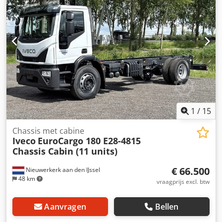
airconditioning
, = Overige opties en accessoires = -
Vierwielaandrijving - Bladvering - PTO (aansluitpunt voor
een aftakas) - Zonneklep = Verdere informatie = Algemene
informatie Cabine: dubbel Technische informatie Aantal
cilinders: 6 Motorinhoud: 12.800 cc Versnellingsbak
Versnellingsbak: Optidriver ATO 2612, automatisch
Asconfiguratie Remmen: trommelremmen Vering:
bladvering Vooras: bandenmaat: 385/65R22.5; sturend
Achteras 1: bandenmaat: 315/80R22.5 Achteras 2:
bandenmaat: 315/80R22.5 Gewichten Dwsdpezru Dlsfx Ah
Noa Leeggewicht: 11.496 kg Laadvermogen: 14.504 kg
1
/
15
Maximaal toegestaan gewicht: 26.000 kg
Chassis met cabine
Iveco
EuroCargo 180 E28-4815
Chassis Cabin (11 units)
€ 66.500
Nieuwerkerk aan den IJssel
48 km
vraagprijs excl. btw
Aanvragen
Bellen