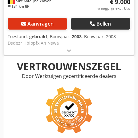
€ 9.000
Sint-Katelijne-Waver
131 km
vraagprijs excl. btw
Aanvragen
Bellen
Toestand:
gebruikt
, Bouwjaar:
2008
, Bouwjaar: 2008
Dsdezr Hbiopfx Ah Nswa
VERTROUWENSZEGEL
Door Werktuigen gecertificeerde dealers