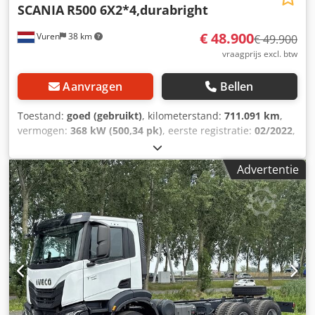
SCANIA
R500 6X2*4,durabright
€ 48.900
Vuren
38 km
€ 49.900
vraagprijs excl. btw
Aanvragen
Bellen
Toestand:
goed (gebruikt)
, kilometerstand:
711.091 km
,
vermogen:
368 kW (500,34 pk)
, eerste registratie:
02/2022
,
brandstoftype:
diesel
, bandenmaten:
385/55R22,5
,
asconfiguratie:
6x2
, wielbasis:
4.750 mm
, brandstof:
Advertentie
diesel
, remmen:
retarder
, kleur:
overig
,
bestuurderscabine:
slaapcabine
, soort overbrenging:
automatisch
, aantal versnellingen:
12
, emissieklasse:
Euro
6
, ophanging:
staal-lucht
, totale lengte:
9.750 mm
, totale
breedte:
2.550 mm
, totale hoogte:
3.910 mm
, Bouwjaar:
2022
, Uitrusting:
ABS, Apple CarPlay, Bluetooth,
airconditioning, centrale vergrendeling, cruise control,
elektrisch verstelbare spiegel, elektrische
raamverstelling, navigatiesysteem, retarder, standkachel,
stoelverwarming, tractieregeling
, = Aanvullende opties en