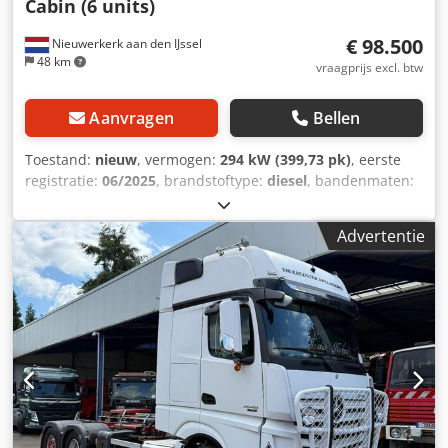
Cabin (6 units)
€ 98.500
Nieuwerkerk aan den IJssel
48 km
vraagprijs excl. btw
Aanvragen
Bellen
Toestand:
nieuw
, vermogen:
294 kW (399,73 pk)
, eerste
registratie:
06/2025
, brandstoftype:
diesel
, bandenmaten:
315/80R22.5
, asconfiguratie:
6x4
, wielbasis:
3.900 mm
,
brandstof:
diesel
, brandstoftankcapaciteit:
400 l
, kleur:
wit
,
Advertentie
bestuurderscabine:
dagcabine
, soort overbrenging:
automatisch
, emissieklasse:
euro2
, ophanging:
staal
,
totale lengte:
9.330 mm
, totale breedte:
2.500 mm
, totale
hoogte:
2.950 mm
, Bouwjaar:
2025
, Uitrusting:
airconditioning
, = Verdere opties en accessoires = -
Bladvering - PTO (aandrijfas) - Zonnescherm =
Opmerkingen = Brandstoftank: 400 liter Airconditioning =
Verdere informatie = Technische gegevens Aantal
cilinders: 6 Motorinhoud: 10.518 cc Transmissie
Versnellingsbak: TipMatic 12.28 OD, automatisch