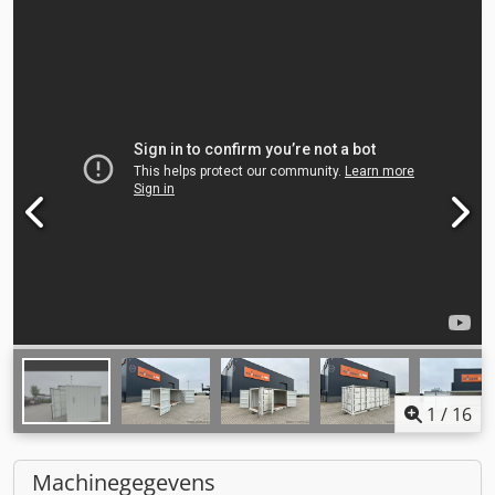
1
/
16
Machinegegevens