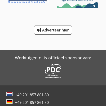
Afmetingen Afmetingen (L x B x H): 606 x 244 x 259 cm
Gewichten Leeggewicht: 3.080 kg Laadvermogen: 27.400 kg
GVW: 30.480 kg Staat Algemene staat: zeer goed
Technische staat: zeer goed Optische staat: zeer goed
Verdere informatie Neem contact op met Arne Honingh
voor meer informatie.
Adverteer hier
Werktuigen.nl is officieel sponsor van:
+49 201 857 861 80
+49 201 857 861 80