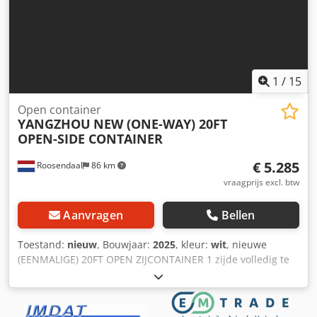
1
/
15
Open container
YANGZHOU
NEW (ONE-WAY) 20FT
OPEN-SIDE CONTAINER
€ 5.285
Roosendaal
86 km
vraagprijs excl. btw
Aanvragen
Bellen
Toestand:
nieuw
, Bouwjaar:
2025
, kleur:
wit
, nieuwe
(EENMALIGE) 20FT OPEN ZIJCONTAINER 1 zijde volledig te
openen via 2 klapdeuren 2 stuks beschikbaar Codpfx Acsy
Ndlioworf = Verdere informatie = Algemene informatie
Bouwjaar: 2025 Modeljaar: 2026 Serienummer: RX2519277