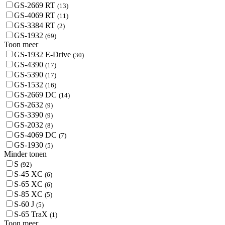
GS-2669 RT
(13)
GS-4069 RT
(11)
GS-3384 RT
(2)
GS-1932
(69)
Toon meer
GS-1932 E-Drive
(30)
GS-4390
(17)
GS-5390
(17)
GS-1532
(16)
GS-2669 DC
(14)
GS-2632
(9)
GS-3390
(9)
GS-2032
(8)
GS-4069 DC
(7)
GS-1930
(5)
Minder tonen
S
(92)
S-45 XC
(6)
S-65 XC
(6)
S-85 XC
(5)
S-60 J
(5)
S-65 TraX
(1)
Toon meer