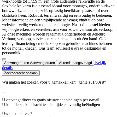
werkhoogte tot 17,59 m, een grote zijdelingse reikwijdte en de
flexibele knikarm is dit toestel ideaal voor montage-, onderhouds- en
bouwwerkzaamheden, zelfs op lastig bereikbare plaatsen of over
obstakels heen. Robuust, terreinwaardig en eenvoudig te bedienen.
Meer informatie en een vrijblijvende aanvraag vindt u op onze
website – veilig werken op iedere hoogte. Naast dit toestel bieden
wij hoogwerkers en verreikers aan voor zowel verhuur als verkoop.
Al onze machines worden regelmatig onderhouden en gekeurd.
Verhuur, verkoop, service en reparatie – alles uit één hand. Ook
leasing, financiering en de inkoop van gebruikte machines behoren
tot de mogelijkheden. Ons team adviseert u graag deskundig en
persoonlijk.
Bekijk
Aanvraag sturen
Aanvraag sturen
Al reeds aangevraagd
details
Zoekopdracht opslaan
Wij maken het zoeken voor u gemakkelijker: "genie z51/30j rt"
U ontvangt direct en gratis nieuwe aanbiedingen per e-mail
U kunt de zoekopdracht te allen tijde eenvoudig beëindigen
Uw e-mailadres: *