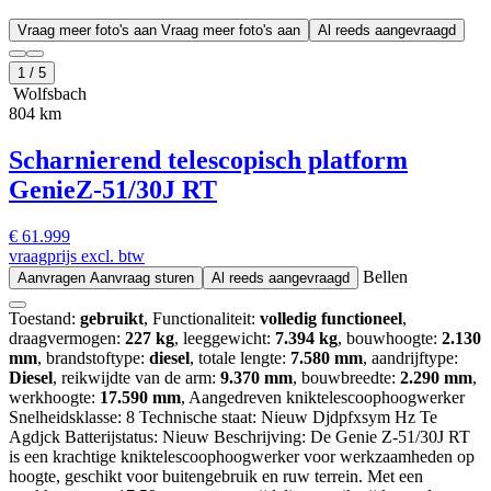
Vraag meer foto's aan
Vraag meer foto's aan
Al reeds aangevraagd
1
/
5
Wolfsbach
804 km
Scharnierend telescopisch platform
Genie
Z-51/30J RT
€ 61.999
vraagprijs excl. btw
Bellen
Aanvragen
Aanvraag sturen
Al reeds aangevraagd
Toestand:
gebruikt
, Functionaliteit:
volledig functioneel
,
draagvermogen:
227 kg
, leeggewicht:
7.394 kg
, bouwhoogte:
2.130
mm
, brandstoftype:
diesel
, totale lengte:
7.580 mm
, aandrijftype:
Diesel
, reikwijdte van de arm:
9.370 mm
, bouwbreedte:
2.290 mm
,
werkhoogte:
17.590 mm
, Aangedreven kniktelescoophoogwerker
Snelheidsklasse: 8 Technische staat: Nieuw Djdpfxsym Hz Te
Agdjck Batterijstatus: Nieuw Beschrijving: De Genie Z-51/30J RT
is een krachtige kniktelescoophoogwerker voor werkzaamheden op
hoogte, geschikt voor buitengebruik en ruw terrein. Met een