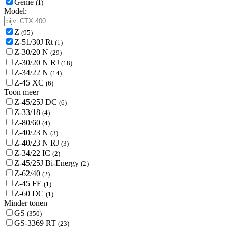
Genie
(1)
Model:
Z
(95)
Z-51/30J Rt
(1)
Z-30/20 N
(29)
Z-30/20 N RJ
(18)
Z-34/22 N
(14)
Z-45 XC
(6)
Toon meer
Z-45/25J DC
(6)
Z-33/18
(4)
Z-80/60
(4)
Z-40/23 N
(3)
Z-40/23 N RJ
(3)
Z-34/22 IC
(2)
Z-45/25J Bi-Energy
(2)
Z-62/40
(2)
Z-45 FE
(1)
Z-60 DC
(1)
Minder tonen
GS
(350)
GS-3369 RT
(23)