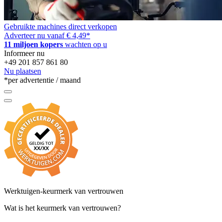
Genie Z30-20N
Genie Z30/20N Rj
Gebruikte machines direct verkopen
Adverteer nu vanaf € 4,49
*
Genie Z33/18
11 miljoen kopers
wachten op u
Informeer nu
Genie Z34/22 Dc
+49 201 857 861 80
Nu plaatsen
Genie Z34/22 Ic 2Wd
*per advertentie / maand
Genie Z40/23N
Genie Z40/23N Rj
Genie Z45 Dc
Genie Z45-25 Rt
Genie Z45/25 Dc
Genie Z45/25J Dc
Werktuigen-keurmerk van vertrouwen
Genie Z45/25J Rt
Wat is het keurmerk van vertrouwen?
Genie Z60-34