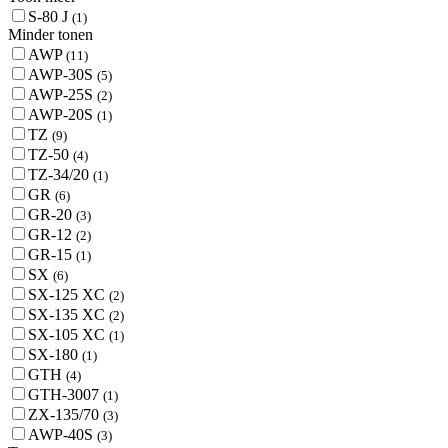
S-80 J
(1)
Minder tonen
AWP
(11)
AWP-30S
(5)
AWP-25S
(2)
AWP-20S
(1)
TZ
(9)
TZ-50
(4)
TZ-34/20
(1)
GR
(6)
GR-20
(3)
GR-12
(2)
GR-15
(1)
SX
(6)
SX-125 XC
(2)
SX-135 XC
(2)
SX-105 XC
(1)
SX-180
(1)
GTH
(4)
GTH-3007
(1)
ZX-135/70
(3)
AWP-40S
(3)