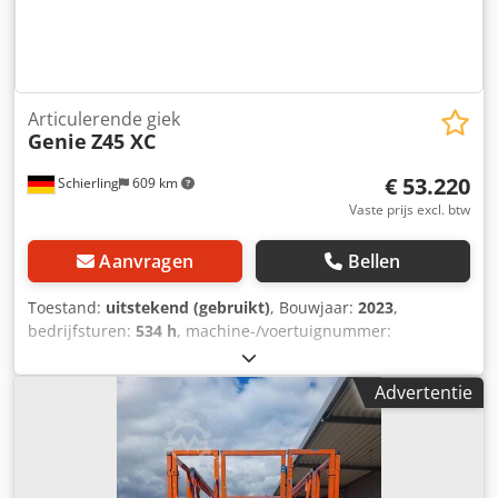
Articulerende giek
Genie
Z45 XC
€ 53.220
Schierling
609 km
Vaste prijs excl. btw
Aanvragen
Bellen
Toestand:
uitstekend (gebruikt)
, Bouwjaar:
2023
,
bedrijfsturen:
534 h
, machine-/voertuignummer:
50803529351510
, draagvermogen:
454 kg
, totaalgewicht:
6.870 kg
, brandstoftype:
diesel
, productbreedte (max.):
Advertentie
2.290 mm
, werkhoogte:
15.860 mm
, motortype: Diesel,
fabrikant: Genie Csdpfx Aaozp Ug Iefoha