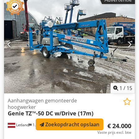
1
/
15
Aanhangwagen gemonteerde
hoogwerker
Genie
TZ™-50 DC w/Drive (17m)
Zoekopdracht opslaan
€ 24.000
Letland
1.350 km
Vaste prijs excl. btw