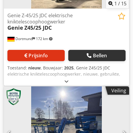
1
/
15
Genie Z-45/25 JDC elektrische
kniktelescoophoogwerker
Genie
Z45/25 JDC
Dortmund
172 km
Prijsinfo
Bellen
Toestand:
nieuw
, Bouwjaar:
2025
, Genie Z45/25 JDC
elektrische kniktelescoophoogwerker, nieuwe, gebruikte,
demonstratiemachines beschikbaar Cjdpjrhkp Njfx Aafoha
Veiling