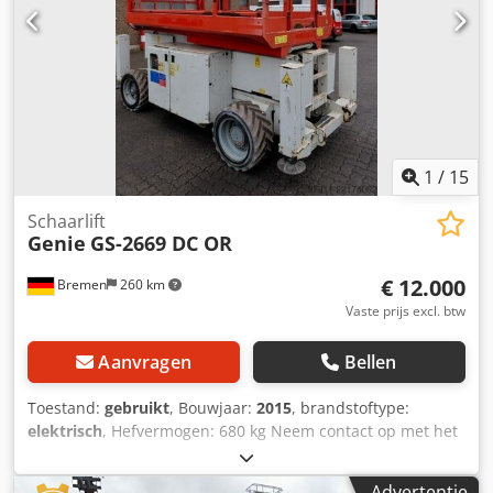
1
/
15
Schaarlift
Genie
GS-2669 DC OR
€ 12.000
Bremen
260 km
Vaste prijs excl. btw
Aanvragen
Bellen
Toestand:
gebruikt
, Bouwjaar:
2015
, brandstoftype:
elektrisch
, Hefvermogen: 680 kg Neem contact op met het
gebruikte-machines-centrum voor meer informatie.
Chodpfxozf Anre Aafoa
Advertentie