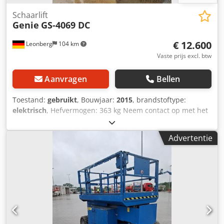
Schaarlift
Genie
GS-4069 DC
€ 12.600
Leonberg
104 km
Vaste prijs excl. btw
Aanvragen
Bellen
Toestand:
gebruikt
, Bouwjaar:
2015
, brandstoftype:
elektrisch
, Hefvermogen: 363 kg Neem contact op met het
gebruikte machines centrum voor meer informatie. Csdpfx
Ajzfkwzjafjha
Advertentie