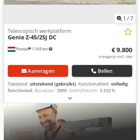
1
/
7
Telescopisch werkplatform
Genie
Z-45/25J DC
€ 9.800
Pomáz
1.103 km
vraagprijs excl. btw
Aanvragen
Bellen
Toestand:
uitstekend (gebruikt)
, Functionaliteit:
volledig
functioneel
, Bouwjaar:
2000
, bedrijfsturen:
3.332 h
,
machine-/voertuignummer:
16348
, draagvermogen:
227
kg
, hefhoogte:
15.940 mm
, totaalgewicht:
7.620 kg
,
leeggewicht:
7.620 kg
, transportlengte:
6.850 mm
,
transportbreedte:
1.800 mm
, transporthoogte:
2.000 mm
,
volgende keuring (TÜV):
12/2026
, brandstoftype:
elektrisch
, bandenconditie:
100 %
, rijconditie:
100 %
,
kleur:
rood
, Wij bieden uit onze machinepark een