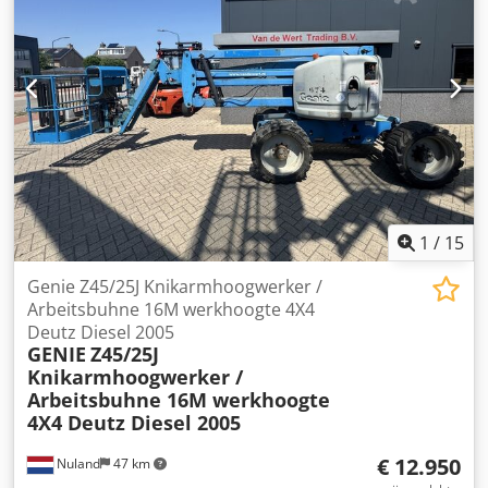
13,9 m Zijdelings bereik: 7,70 m Aandrijving: Elektrisch
Eigen gewicht: 7394 kg Codpor Hnqksfx Aafsha Afmetingen
apparaat (L x B x H): 6,83 m x 1,79 m x 2,00 m Afmetingen
platform (L x B): 1,83 m x 0,76 m Laadvermogen mand: 227
kg Geen roestvorming werd alleen binnen gebruikt!
1
/
15
Genie Z45/25J Knikarmhoogwerker /
Arbeitsbuhne 16M werkhoogte 4X4
Deutz Diesel 2005
GENIE
Z45/25J
Knikarmhoogwerker /
Arbeitsbuhne 16M werkhoogte
4X4 Deutz Diesel 2005
€ 12.950
Nuland
47 km