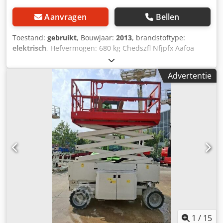
Aanvragen
Bellen
Toestand:
gebruikt
, Bouwjaar:
2013
, brandstoftype:
elektrisch
, Hefvermogen: 680 kg Chedszfl Nfjpfx Aafoa
Neem contact op met het gebruikte-machines-centrum
voor meer informatie.
Advertentie
1
/
15