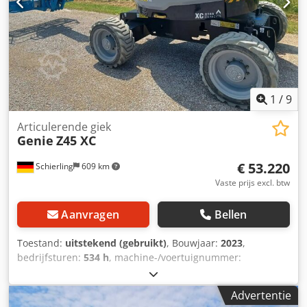
1
/
9
Articulerende giek
Genie
Z45 XC
€ 53.220
Schierling
609 km
Vaste prijs excl. btw
Aanvragen
Bellen
Toestand:
uitstekend (gebruikt)
, Bouwjaar:
2023
,
bedrijfsturen:
534 h
, machine-/voertuignummer:
50803529351510
, draagvermogen:
454 kg
, totaalgewicht:
6.870 kg
, brandstoftype:
diesel
, productbreedte (max.):
Advertentie
2.290 mm
, werkhoogte:
15.860 mm
, motortype: Diesel,