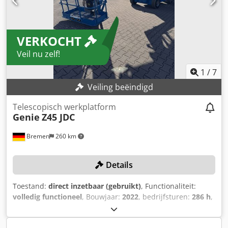
VERKOCHT
Veil nu zelf!
1
/
7
Veiling beëindigd
Telescopisch werkplatform
Genie
Z45 JDC
Bremen
260 km
Details
Toestand:
direct inzetbaar (gebruikt)
, Functionaliteit:
volledig functioneel
, Bouwjaar:
2022
, bedrijfsturen:
286 h
,
machine-/voertuignummer:
Z4525M-10187
,
draagvermogen:
227 kg
, platformlengte:
760 mm
,