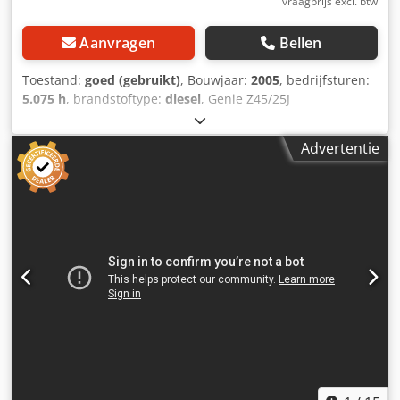
vraagprijs excl. btw
Aanvragen
Bellen
Toestand:
goed (gebruikt)
, Bouwjaar:
2005
, bedrijfsturen:
5.075 h
, brandstoftype:
diesel
, Genie Z45/25J
Knikarmhoogwerker / Arbeitsbuhne 16M werkhoogte 4X4
Deutz Diesel 2005 Video kan gestuurd worden via
Advertentie
Whatsapp. Doorlopende voorraad, zie website. Cedpfx
Ajzqhnhjafjha Prijzen zijn af Nuland. Van de Wert Trading
B.V. heeft een wisselende voorraad van machines, truck,
trailers en aanbouwdelen. Al onze leveringen zijn tegen
handelsprijzen in AS-IS condities zonder garanties. (zie
onze algemene voorwaarden) Voor een bezichtiging en/of
proefrit kunt u vrijblijvend een afspraak maken. Bel even
vooraf wij zijn niet constant aanwezig. Van de Wert Trading
B.V. Bedrijfsstraat 3 5391 LR Nuland