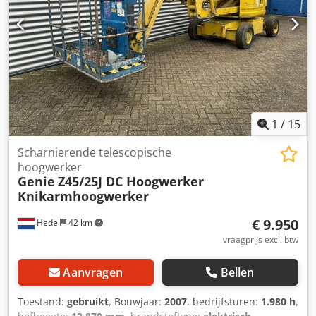
1
/
15
Scharnierende telescopische
hoogwerker
Genie
Z45/25J DC Hoogwerker
Knikarmhoogwerker
€ 9.950
Hedel
42 km
vraagprijs excl. btw
Aanvragen
Bellen
Toestand:
gebruikt
, Bouwjaar:
2007
, bedrijfsturen:
1.980 h
,