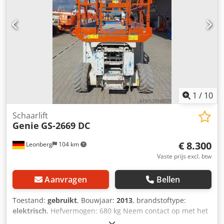
1
/
10
Schaarlift
Genie
GS-2669 DC
€ 8.300
Leonberg
104 km
Vaste prijs excl. btw
Aanvragen
Bellen
Toestand:
gebruikt
, Bouwjaar:
2013
, brandstoftype:
elektrisch
, Hefvermogen: 680 kg Neem contact op met het
gebruikte-machines-centrum voor meer informatie.