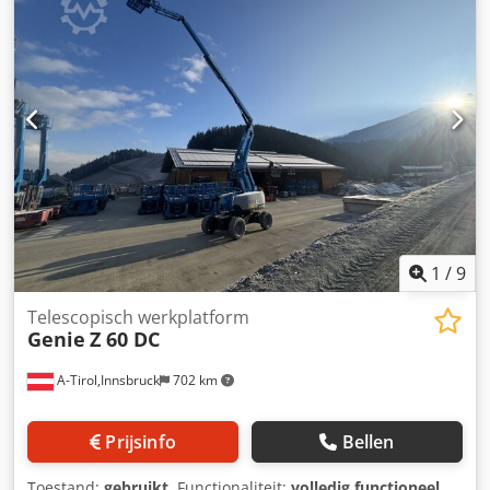
1
/
9
Telescopisch werkplatform
Genie
Z 60 DC
A-Tirol,Innsbruck
702 km
Prijsinfo
Bellen
Toestand:
gebruikt
, Functionaliteit:
volledig functioneel
,