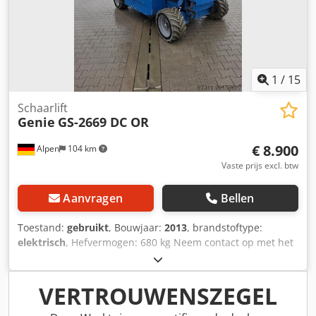
1
/
15
Schaarlift
Genie
GS-2669 DC OR
€ 8.900
Alpen
104 km
Vaste prijs excl. btw
Aanvragen
Bellen
Toestand:
gebruikt
, Bouwjaar:
2013
, brandstoftype:
elektrisch
, Hefvermogen: 680 kg Neem contact op met het
gebruikte-machines-centrum voor meer informatie.
Chedpfxezfkkno Aafoa
VERTROUWENSZEGEL