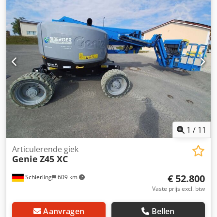
fabrikant: Genie Chedozqcigopfx Aafja
1
/
11
Articulerende giek
Genie
Z45 XC
€ 52.800
Schierling
609 km
Vaste prijs excl. btw
Aanvragen
Bellen