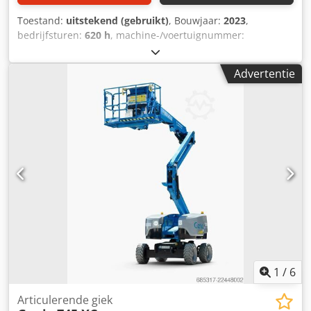
Toestand:
uitstekend (gebruikt)
, Bouwjaar:
2023
,
bedrijfsturen:
620 h
, machine-/voertuignummer:
53933559415126
, draagvermogen:
454 kg
, totaalgewicht:
6.870 kg
, brandstoftype:
diesel
, productbreedte (max.):
Advertentie
2.290 mm
, werkhoogte:
15.860 mm
, motortype: Diesel,
fabrikant: Genie Chodszqb R Aopfx Aafja
1
/
6
Articulerende giek