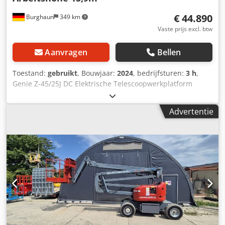
Werkplatforms Schaarhoogwerker
€ 44.890
Burghaun
349 km
Vaste prijs excl. btw
Aanvragen
Bellen
Toestand:
gebruikt
, Bouwjaar:
2024
, bedrijfsturen:
3 h
,
Genie Z-45/25J DC Elektrische Telescoopwerkplatform
Chjdpjzmctqefx Aafoa Genie Z-45/25J DC Elektrische
Telescoopwerkplatform, bouwjaar: 2024, uren: slechts 3
Advertentie
uur, werkhoogte: 15,9 m, maximale horizontale reikwijdte:
6,75 m, hefcapaciteit: 227 kg (2 personen),
vierwielaandrijving, gewicht: 7.482 kg, direct inzetbaar!,
Zeer goede staat. Op aanvraag kunnen wij u een lease- of
financieringsvoorstel doen. De heer Mihm (tel. staat u
graag te woord. Voor meer informatie kunt u terecht op
onze website. Onder voorbehoud van fouten en
tussenverkoop! = Meer informatie = Mast: knikarm Neem
contact op met Tobias Ebert voor meer informatie.