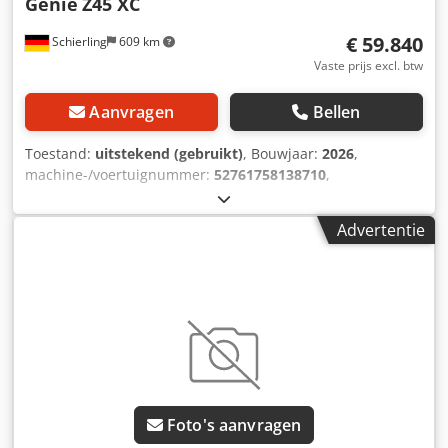
Genie
Z45 XC
€ 59.840
Schierling
609 km
Vaste prijs excl. btw
Aanvragen
Bellen
Toestand:
uitstekend (gebruikt)
, Bouwjaar:
2026
,
machine-/voertuignummer:
52761758138710
,
draagvermogen:
454 kg
, totaalgewicht:
6.870 kg
,
brandstoftype:
diesel
, productbreedte (max.):
2.290 mm
,
Advertentie
werkhoogte:
15.860 mm
, motortype: Diesel, fabrikant:
Genie Chodpfxozqb Rcj Aafja
Foto's aanvragen