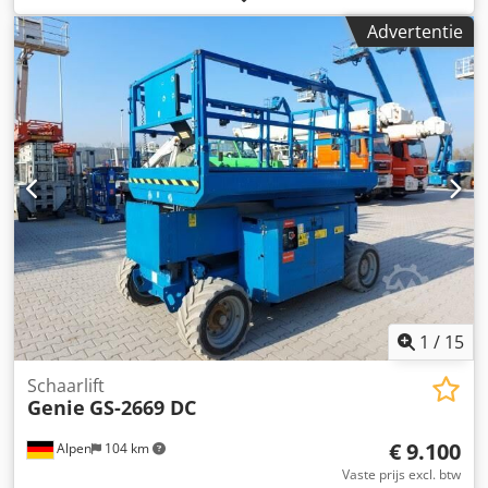
Chedpfxozflm Dj Aafoa
Advertentie
1
/
15
Schaarlift
Genie
GS-2669 DC
€ 9.100
Alpen
104 km
Vaste prijs excl. btw