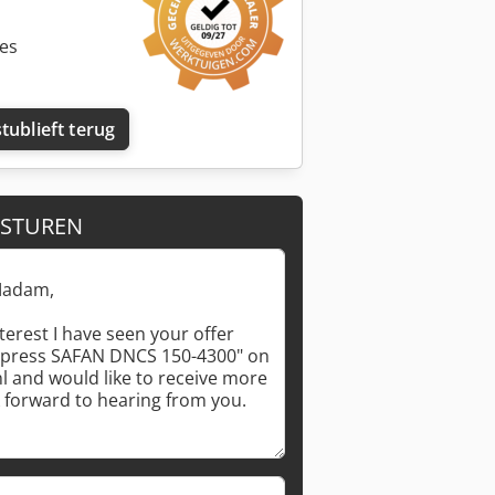
ies
tublieft terug
 STUREN