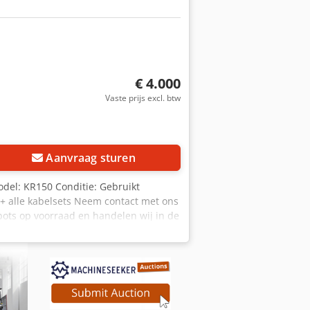
€ 4.000
Vaste prijs excl. btw
Aanvraag sturen
odel: KR150 Conditie: Gebruikt
 + alle kabelsets Neem contact met ons
bots op voorraad en handelen wij in de