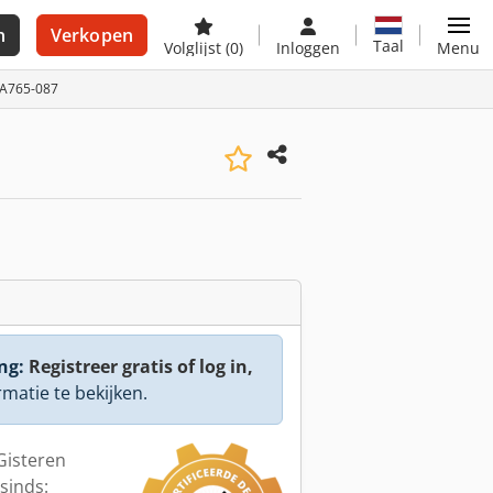
n
Verkopen
Taal
Volglijst
(0)
Inloggen
Menu
: A765-087
ng:
Registreer gratis of log in,
rmatie te bekijken.
 Gisteren
sinds: