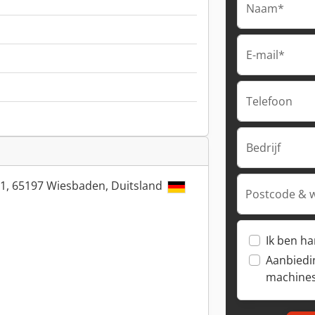
Naam*
E-mail*
Telefoon
Bedrijf
 11, 65197 Wiesbaden, Duitsland
Postcode & 
Ik ben h
Aanbiedi
machine