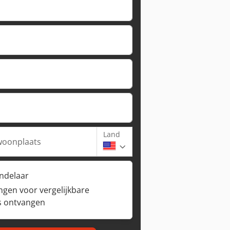
Land
woonplaats
andelaar
ngen voor vergelijkbare
s ontvangen