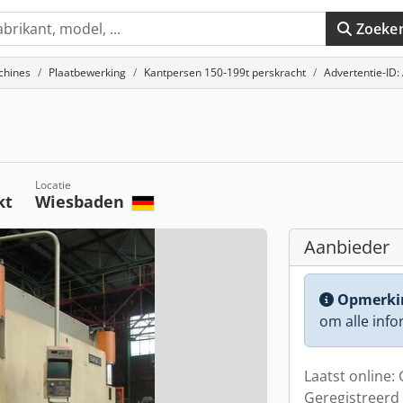
Zoeke
chines
Plaatbewerking
Kantpersen 150-199t perskracht
Advertentie-ID
Locatie
kt
Wiesbaden
Aanbieder
Opmerki
om alle info
Laatst online:
Geregistreerd 