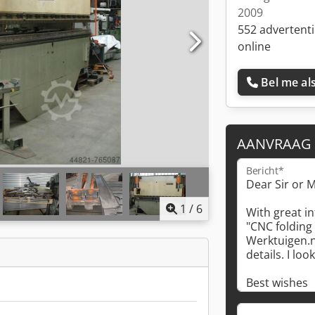
2009
552 advertent
online
Bel me als
AANVRAAG
Bericht*
1
/
6