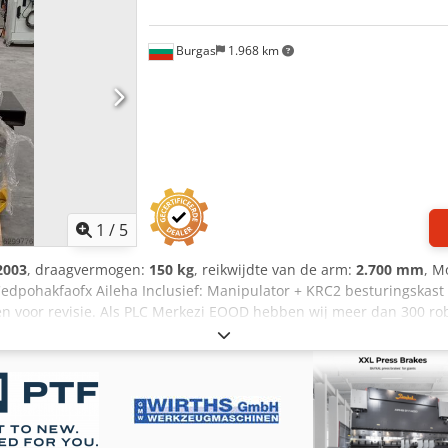
Burgas
1.968 km
1
/
5
2003
, draagvermogen:
150 kg
, reikwijdte van de arm:
2.700 mm
, M
edpohakfaofx Aileha Inclusief: Manipulator + KRC2 besturingskast
en voor revisie. Als PLC Merkezi EOOD hebben wij meer dan 300 ro
n.