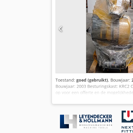
Toestand:
goed (gebruikt)
, Bouwjaar:
Bouwjaar: 2003 Besturingskast: KRC2 C
op voor een offerte en de mogelijkhed
merken KUKA, ABB, FANUC en Motoma