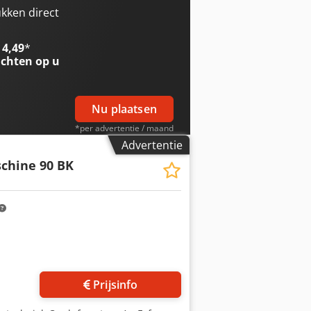
kken direct
 4,49
*
chten op u
Nu plaatsen
*per advertentie / maand
Advertentie
chine 90 BK
Prijsinfo