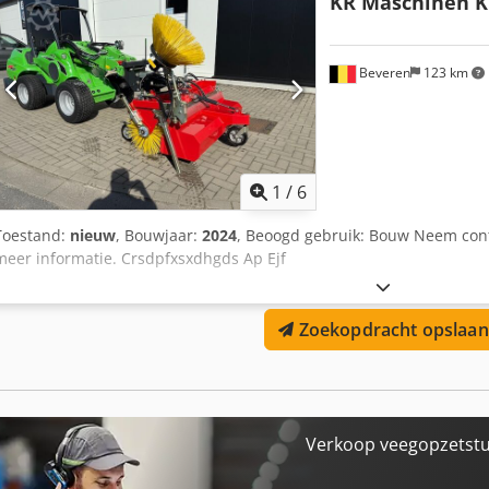
KR Maschinen K
Beveren
123 km
1
/
6
Toestand:
nieuw
, Bouwjaar:
2024
, Beoogd gebruik: Bouw Neem cont
meer informatie. Crsdpfxsxdhgds Ap Ejf
Zoekopdracht opslaan
Verkoop veegopzetstu