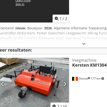
1
/
2
Toestand:
nieuw
, Bouwjaar:
2026
, Algemene informatie Toepassin
Aandrijflijn Motormerk: Parker Gewichten Leeggewicht: 600 kg Func
Ixrwopfx Ap Esf Conditie Algemene staat: zeer goed Technische staa
Overige informatie Geschikt voor de volgende machines: 5-10 ton 
230 bar Vereiste hydraulische stroom: 90 l/min Neem voor meer inf
eer resultaten:
Veegmachine
Kersten
KM1304
Deinze
177 km
1
/
15