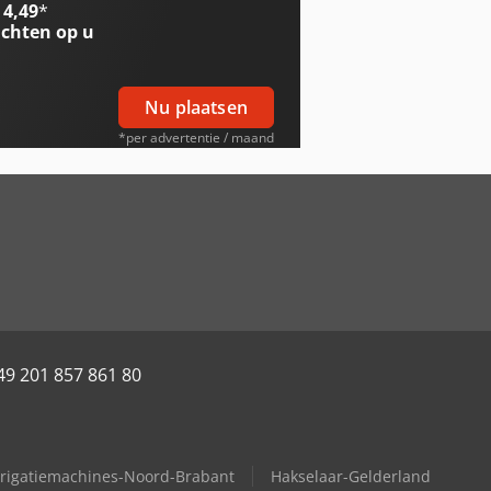
 4,49
*
chten op u
Nu plaatsen
*per advertentie / maand
49 201 857 861 80
rrigatiemachines-Noord-Brabant
Hakselaar-Gelderland