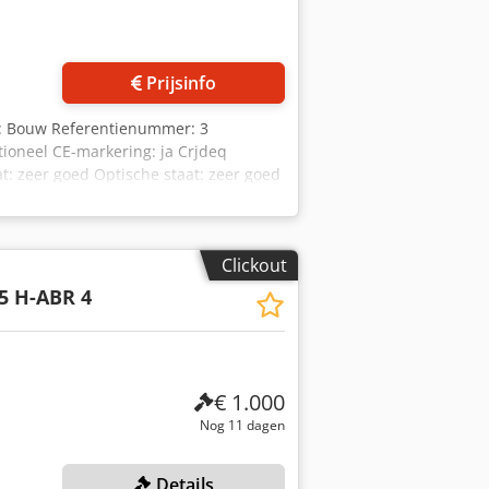
Prijsinfo
g: Bouw Referentienummer: 3
tioneel CE-markering: ja Crjdeq
t: zeer goed Optische staat: zeer goed
Leveringsvoorwaarden: FOB Werkdruk:
ormatie contact op met Ö. Inalkac.
Clickout
5 H-ABR 4
€ 1.000
Nog 11 dagen
Details