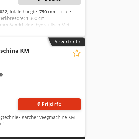
022
, totale hoogte:
750 mm
, totale
Werkbreedte: 1.300 cm
 mm Aandrijving: hydraulisch Met
s) Gewicht: 133 kg Afmetingen: 1400 ×
selsysteem. Geschikt voor montage
Advertentie
egorie I/II of speciale snelkoppelingen
schine KM
Prijsinfo
agtechniek Kärcher veegmachine KM
ef