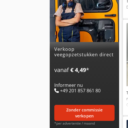
Verkoop
veegopzetstukken direct
vanaf
€ 4,49
*
Informeer nu
+49 201 857 861 80
zonder commissie
verkopen
*per advertentie / maand