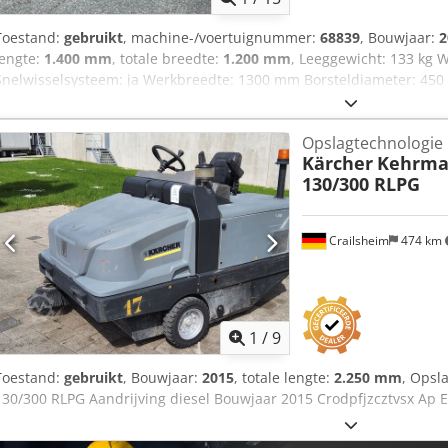
Toestand:
gebruikt
, machine-/voertuignummer:
68839
, Bouwjaar:
2
lengte:
1.400 mm
, totale breedte:
1.200 mm
, Leeggewicht: 133 kg 
Snelwisselsysteem: ja Werkbreedte: 1300 mm Borsteldiameter: 450
zijborstel Crodpfxjzrwxlo Ap Ejf Zwenkhoek max. 26° (links en recht
1200 × 750 mm Uitgerust met een pendelophanging en een snelwis
Opslagtechnologie
aan een koppeldriehoek (A-frame), een voorste hefinrichting van cat
Kärcher
Kehrma
van voorop gemonteerde maaiers. Staat: ongebruikt
130/300 RLPG
Crailsheim
474 km
1
/
9
Toestand:
gebruikt
, Bouwjaar:
2015
, totale lengte:
2.250 mm
, Opsl
130/300 RLPG Aandrijving diesel Bouwjaar 2015 Crodpfjzcztvsx Ap E