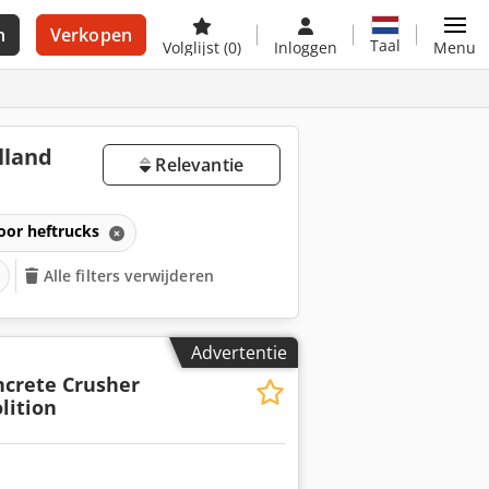
n
Verkopen
Taal
Volglijst
(0)
Inloggen
Menu
lland
Relevantie
oor heftrucks
Alle filters verwijderen
Advertentie
crete Crusher
lition