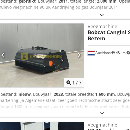
Toestand:
gebruikt
, Bouwjaar:
2011
, totale lengte:
2.000 mm
, Opsl
Dulevo veegmachine 90 BK Aandrijving op gas Bouwjaar 2011
Veegmachine
Bobcat
Cangini 
Bezem
Apeldoorn
48 km
1
/
7
Toestand:
nieuw
, Bouwjaar:
2023
, totale breedte:
1.600 mm
, Bouwj
markering: ja Algemene staat: zeer goed Technische staat: zeer goe
Cangini 1600 mm veegbak voor compacte laders en wielladers, Bo
Eef
Veegmachine