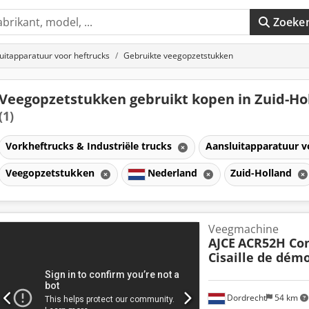
Zoeke
uitapparatuur voor heftrucks
Gebruikte veegopzetstukken
Veegopzetstukken gebruikt kopen in Zuid-Ho
(1)
Vorkheftrucks & Industriële trucks
Aansluitapparatuur v
Veegopzetstukken
Nederland
Zuid-Holland
Veegmachine
AJCE
ACR52H Con
Cisaille de démo
Dordrecht
54 km