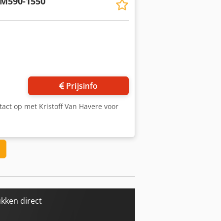
M590-1550
Prijsinfo
act op met Kristoff Van Havere voor
kken direct