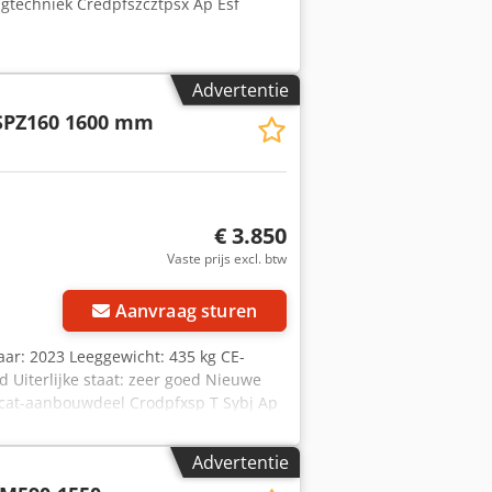
agtechniek Credpfszcztpsx Ap Esf
Advertentie
SPZ160 1600 mm
€ 3.850
Vaste prijs excl. btw
Aanvraag sturen
aar: 2023 Leeggewicht: 435 kg CE-
d Uiterlijke staat: zeer goed Nieuwe
bcat-aanbouwdeel Crodpfxsp T Sybj Ap
Advertentie