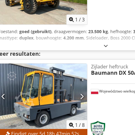
1
/
3
Toestand:
goed (gebruikt)
, draagvermogen:
23.500 kg
, hefhoogte:
masttype:
duplex
, bouwhoogte:
4.200 mm
, Sideloader, Boss 2000 
eer resultaten:
Zijlader heftruck
Baumann
DX 50
Województwo wielkop
1
/
8
Eindigt over
5
d
18
h
47
min
51
s