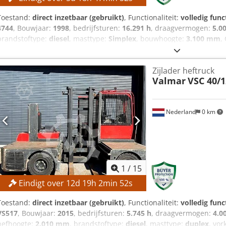
Toestand:
direct inzetbaar (gebruikt)
, Functionaliteit:
volledig func
4744
, Bouwjaar:
1998
, bedrijfsturen:
16.291 h
, draagvermogen:
5.0
brandstoftype:
diesel
, masttype:
Simplex
, bouwhoogte:
3.100 mm
,
verkoop tegen het hoogste bod! TECHNISCHE GEGEVENS Draagvermo
Cjdpfxszrgaxj Ah Ujha MACHINEGEGEVENS Brandstoftype: Diesel Mast
Zijlader heftruck
4.999 kg) Bouwhoogte: 3.100 mm UITRUSTING Volledige cabine Exte
Valmar
VSC 40/1
Nederland
0 km
1
/
15
Eindigt over
12
d
19
h
2
min
51
s
Toestand:
direct inzetbaar (gebruikt)
, Functionaliteit:
volledig func
VS517
, Bouwjaar:
2015
, bedrijfsturen:
5.745 h
, draagvermogen:
4.0
hefhoogte:
2.010 mm
, brandstoftype:
diesel
, masttype:
duplex
, vor