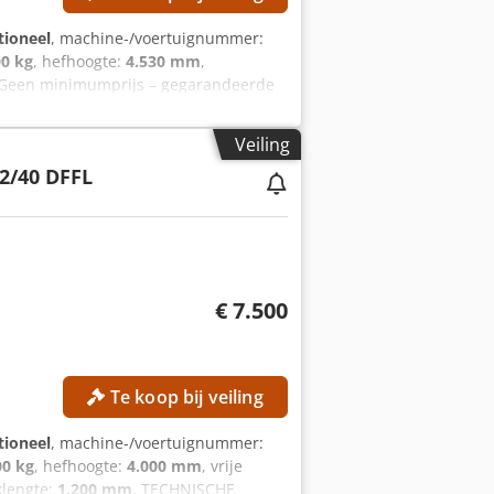
tioneel
, machine-/voertuignummer:
00 kg
, hefhoogte:
4.530 mm
,
 Geen minimumprijs – gegarandeerde
gen: 5.000 kg Hefhoogte: 4.530 mm
type: Simplex ISO-klasse: 3 (2.500–
Veiling
rne referentie: SLO036
2/40 DFFL
€ 7.500
Te koop bij veiling
tioneel
, machine-/voertuignummer:
00 kg
, hefhoogte:
4.000 mm
, vrije
klengte:
1.200 mm
, TECHNISCHE