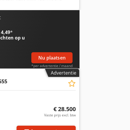
: 4.000 mm Vrije hefhoogte: 2.010
ale vorkbreedte: 1.140 mm
ikant: JCB Bedrijfstijden: 5.745 uur
t
20 mm Doorrijhoogte: 2.850 mm
 Volledige cabine Documentatie CE-
 4,49
*
chten op u
Nu plaatsen
*per advertentie / maand
Advertentie
555
€ 28.500
Vaste prijs excl. btw