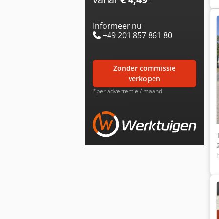
Informeer nu
+49 201 857 861 80
zonder commissie
verkopen
*per advertentie / maand