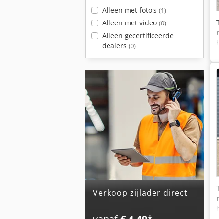
Alleen met foto's
(1)
Alleen met video
(0)
Alleen gecertificeerde
dealers
(0)
Verkoop zijlader direct
vanaf
€ 4,49
*