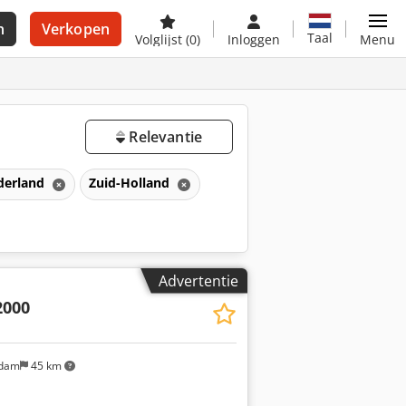
n
Verkopen
Taal
Volglijst
(0)
Inloggen
Menu
Relevantie
derland
Zuid-Holland
Advertentie
2000
ndam
45 km