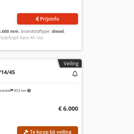
Prijsinfo
3.600 mm
, brandstoftype:
diesel
,
Chjdpfjxgd Aasx Ah Uja
Veiling
/14/45
olskie
853 km
€ 6.000
Te koop bij veiling