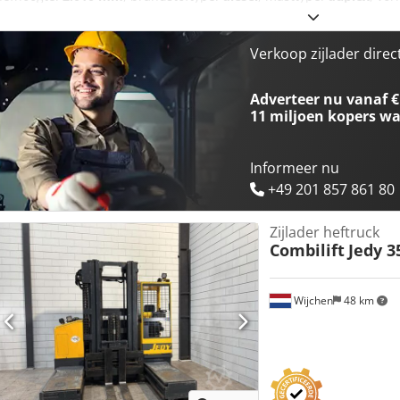
GEGEVENS Chodjzrmrnspfx Ah Usa Hefcapaciteit: 4.000 kg Hefhoogte
mm Lengte vorken: 1.200 mm Minimale vorkbreedte: 290 mm Maxim
MACHINEGEGEVENS Masttype: Duplex Brandstoftype: Diesel Motorfabr
Verkoop zijlader direc
Afmetingen en gewicht Afmetingen (L x B x H): 4.400 x 2.030 x 2.8
Leeggewicht: 6.800 kg UITRUSTING Vrije hefhoogte Werkverlichting
Adverteer nu vanaf €
markering
11 miljoen kopers
wa
Informeer nu
+49 201 857 861 80
Zijlader heftruck
Combilift
Jedy 3
Wijchen
48 km