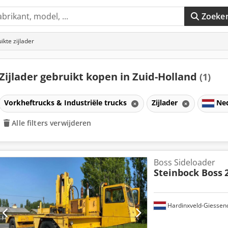
Zoeke
ikte zijlader
Zijlader gebruikt kopen in Zuid-Holland
(1)
Vorkheftrucks & Industriële trucks
Zijlader
Ne
Alle filters verwijderen
Boss Sideloader
Steinbock Boss
Hardinxveld-Giesse