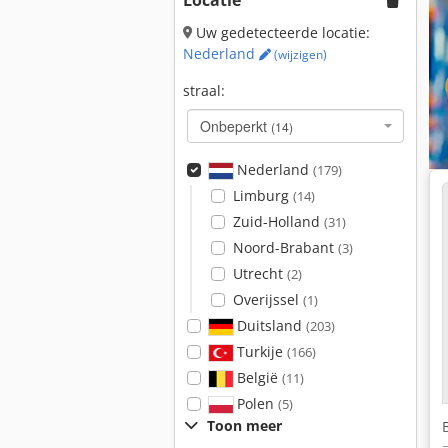
Locatie
Uw gedetecteerde locatie:
Nederland
(wijzigen)
straal:
Onbeperkt
(14)
Nederland
(179)
Limburg
(14)
Zuid-Holland
(31)
Noord-Brabant
(3)
Utrecht
(2)
Overijssel
(1)
Duitsland
(203)
Turkije
(166)
België
(11)
Polen
(5)
Toon meer