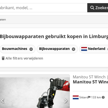
Zoeke
aten
Bijbouwapparaten gebruikt kopen in Limbur
Bouwmachines
Bijbouwapparaten
Nederland
Alle filters verwijderen
Manitou 5T Winch 
Manitou
5T Win
Sittard
133 km