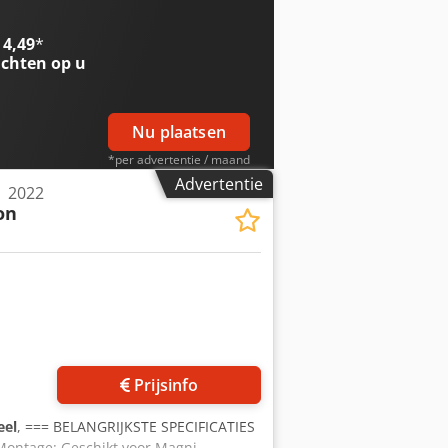
EXW, excl. BTW) De Manitou OHR
ntworpen voor efficiënt en veilig
 4,49
*
ikt voor gebruik in krappe ruimtes en
chten op u
e bouw- en
aanvraag • Flexibele verzendopties
Rental & Sales logistiek team
Nu plaatsen
*per advertentie / maand
Advertentie
| 2022
on
Prijsinfo
eel
, === BELANGRIJKSTE SPECIFICATIES
 Montage: Geschikt voor Magni