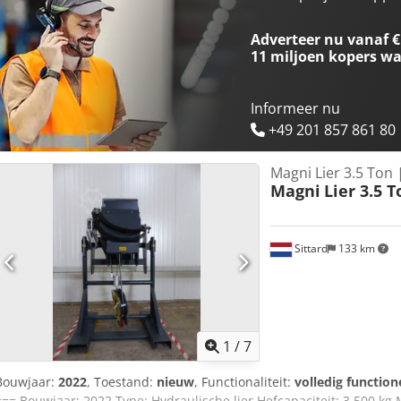
Nederland 🚚 Wereldwijde levering mogelijk 💰 Prijs op aanvraag (
Platform 365 kg is een ideale aanvulling op uw Manitou-verreiker, o
Adverteer nu vanaf €
materiaaltransport. Dankzij het compacte ontwerp is het zeer gesch
11 miljoen kopers
wa
voldoet het volledig aan CE-veiligheidsnormen. Perfect voor divers
onderhoudswerkzaamheden. 🚚 Levering: • Kraanladen mogelijk op 
afgestemd op uw logistiek • Professionele afhandeling via het Colle 
Informeer nu
+49 201 857 861 80
Magni Lier 3.5 Ton 
Magni
Lier 3.5 T
Sittard
133 km
1
/
7
Bouwjaar:
2022
, Toestand:
nieuw
, Functionaliteit:
volledig function
=== Bouwjaar: 2022 Type: Hydraulische lier Hefcapaciteit: 3.500 kg