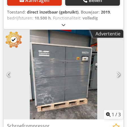
Aanvragen
Bellen
Toestand:
direct inzetbaar (gebruikt)
, Bouwjaar:
2019
,
bedrijfsturen:
10.500 h
, Functionaliteit:
volledig
functioneel
, totaalgewicht:
898 kg
, vermogen:
75 kW
(101,97 pk)
, volumestroom:
476 m³/u
, druk (max.):
13 bar
,
Advertentie
type koeling:
lucht
, Uitrusting:
Typeplaat beschikbaar,
documentatie / handleiding
, nette goed werkende
schroefcompressor 75 KW Freqentiegestuurd Djdpfx
Aezrihrolhsck
1
/
3
Schroefcompressor