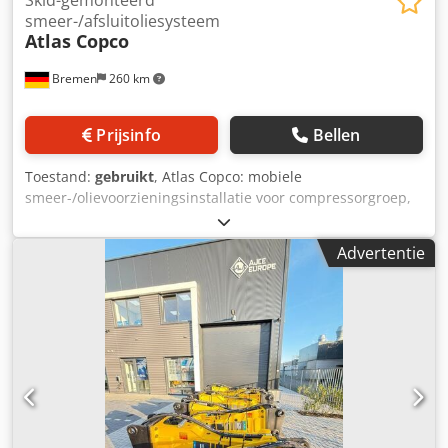
smeer-/afsluitoliesysteem
Atlas Copco
Bremen
260 km
Prijsinfo
Bellen
Toestand:
gebruikt
, Atlas Copco: mobiele
smeer-/olievoorzieningsinstallatie voor compressorgroep,
inclusief basisreservoir/tank met pompen, filters, koelers
en kleppenblok. Inclusief leegloopreservoir en diverse
Advertentie
reserveonderdelen en afdichtingen, zoals vermeld in de
hieronder te downloaden lijst. Dodpezmadmofx Alheck Let
op: de verkoop is afhankelijk van de succesvolle afronding
binnen 24 uur van een due diligence-onderzoek (BPDDC)
en het invullen van een verklaring van de eindgebruiker
(EUS) door de koper, en indien de koper niet de
eindgebruiker is, voor elke eindgebruiker. De BPDD- en
EUS-formulieren kunnen van de website worden
gedownload.