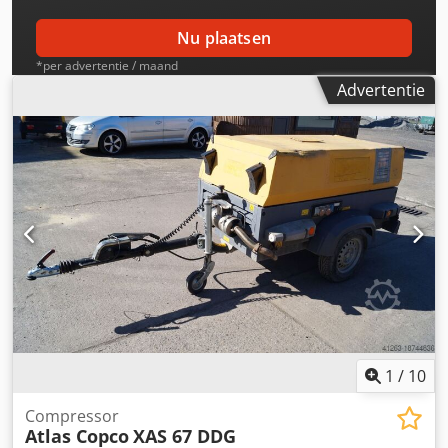
Nu plaatsen
*per advertentie / maand
Advertentie
1
/
10
Compressor
Atlas Copco
XAS 67 DDG