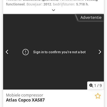
functioneel
, Bouwjaar:
2012
, bedrijfsturen:
5.718 h
,
Draagbare compressor ATLAS COPCO DrillAir XRYS 577CD,
machine met nakekoeler, volledig geserviced Technische
Advertentie
gegevens: capaciteit: 34,2 m³/min; werkdruk: 35 bar;
bouwjaar: 2012; Djdpjxu Exxsfx Alheck motor: CAT C18 429
kW urenstand: 5718 h compressor volledig operationeel,
gebruiksklaar, garantie nettoprijs: 350.000 PLN brutoprijs:
430.500 PLN machine geïmporteerd in perfecte staat
Hieronder links naar video's.
1
/
9
Mobiele compressor
Atlas Copco
XAS87