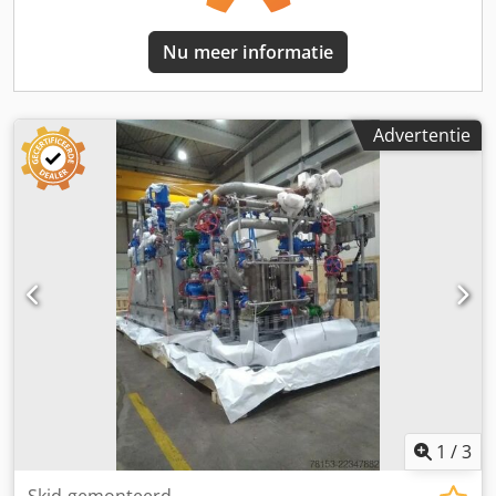
duurzaamheid en robuuste constructie. Dankzij de
geavanceerde technologie zorgt deze compressor voor een
Nu meer informatie
stille werking en garandeert hij tegelijkertijd een
hoogwaardige productie van perslucht. Dit model is
perfect voor bedrijven die hun productiviteit willen
verbeteren en tegelijkertijd de operationele kosten willen
Advertentie
minimaliseren, en is een verstandige keuze voor
verschillende industriële sectoren. Dedpfszpxnvex Alheck
Over het algemeen combineert de Atlas Copco GA37
compressor prestaties en betrouwbaarheid en biedt hij
tegelijkertijd een uitstekende prijs-kwaliteitverhouding
voor een gebruikt apparaat. Het is een verstandige keuze
voor wie op zoek is naar een bewezen en efficiënte
oplossing op het gebied van gesmeerde compressoren.
1
/
3
Skid-gemonteerd