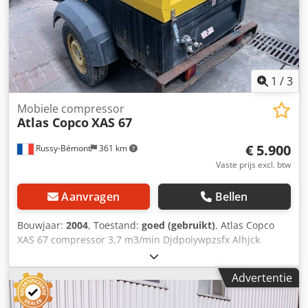
1
/
3
Mobiele compressor
Atlas Copco
XAS 67
€ 5.900
Russy-Bémont
361 km
Vaste prijs excl. btw
Aanvragen
Bellen
Bouwjaar:
2004
, Toestand:
goed (gebruikt)
, Atlas Copco
XAS 67 compressor 3,7 m3/min Djdpoiywpzsfx Alhjck
Aantal uren: 2.371 h Deutz motor Type: diesel
Advertentie