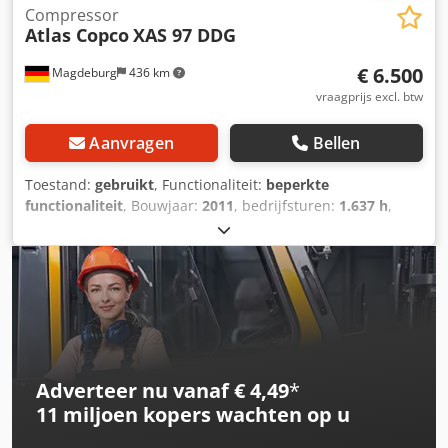
Compressor
Atlas Copco
XAS 97 DDG
€ 6.500
Magdeburg
436 km
vraagprijs excl. btw
Aanvragen
Bellen
Toestand:
gebruikt
, Functionaliteit:
beperkte
functionaliteit
, Bouwjaar:
2011
, bedrijfsturen:
1.637 h
,
Atlas Copco XAS 97 DDG compressor, bouwjaar 2011, 1637
bedrijfsuren, volumestroom 5,3 m³, noodstroom 12,5 Kva,
aansluitingen: 1 x 230 Volt, 2 x 400 Volt, serienummer
YA3062560C0262053. Algemene bedrijfsvergunning (ABE)
en toelating aanwezig. Eén torsieas is verbogen, V-
riemaafdekking ontbreekt, ventilatierooster ontbreekt.
Dcodpfx Alezbiicohjk
Adverteer nu vanaf € 4,49
*
11 miljoen kopers
wachten op u