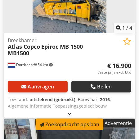
1
/
4
Breekhamer
Atlas Copco
Epiroc MB 1500
MB1500
€ 16.900
Dordrecht
54 km
Vaste prijs excl. btw
Aanvragen
Bellen
Toestand:
uitstekend (gebruikt)
, Bouwjaar:
2016
,
Algemene informatie Toepassingsgebied: bouw
Referentienummer: 4 Gewichten Leeggewicht: 1.300 kg
Functioneel Afmetingen laadruimte: 200 x 70 x 60 cm CE-
Advertentie
Zoekopdracht opslaan
markering: ja Onderhoud, historie en staat Aantal vorige
eigenaren: 1 Technische staat: zeer goed Visuele staat:
zeer goed Dcjdpfx Aovpq Tbslhek Aanvullende informatie