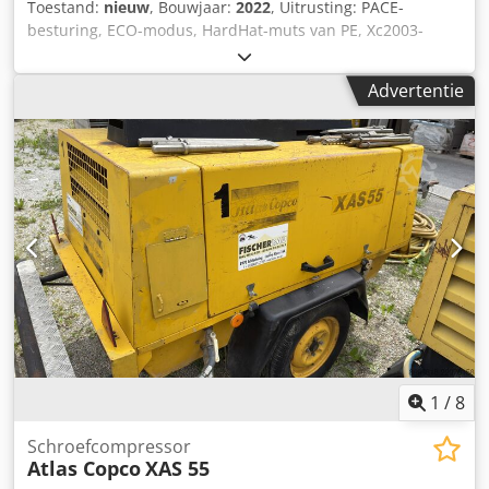
Toestand:
nieuw
, Bouwjaar:
2022
, Uitrusting: PACE-
besturing, ECO-modus, HardHat-muts van PE, Xc2003-
besturingssysteem Minimum temperatuur: -10 °C
Afmetingen basisframe: 4844 x 1807 x 1892 mm (L x B x H)
Advertentie
Onbelast toerental: 1500 rpm Nominale snelheid bij volle
belasting: 1960 rpm Omgevingstemperatuur: 45 °C
Motorvermogen: 104 kW Volumestroom (FAD): 10,9-9,7
m³/min. Werkdrukbereik: 5-14 bar Flexibele druk- en
debietregeling van de compressor: PACE Merk / model
motor: John Deere / 4045HI551 Persluchtbehandeling
bestaande uit: Persluchtnakoeler, waterafscheider en PD-
filter Emissieniveau: Fase V Djdpfx Aloii U R Dohock Aantal
cilinders: 4
1
/
8
Schroefcompressor
Atlas Copco
XAS 55