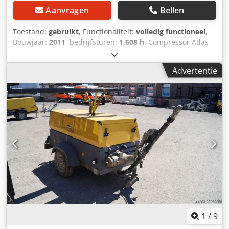
Aanvragen
Bellen
Toestand:
gebruikt
, Functionaliteit:
volledig functioneel
,
Bouwjaar:
2011
, bedrijfsturen:
1.608 h
, Compressor Atlas
Copco XAS 67 DDG, bouwjaar 2011, 1608 bedrijfsuren,
volumestroom 3,5 m³, noodstroom 12,5 kVA, aansluitingen:
Advertentie
1 x 230 Volt, 2 x 400 Volt, serienummer
YA3062565B0165591, toelating aanwezig. Dcsdpfezbiivjx
Alhjk
1
/
9