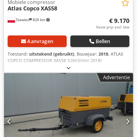
Mobiele compressor
Atlas Copco
XAS58
€ 9.170
Stawiec
826 km
Vaste prijs excl. btw
Aanvragen
Bellen
Toestand:
uitstekend (gebruikt)
, Bouwjaar:
2018
, ATLAS
COPCO COMPRESSOR XAS58 3,0m3/min 2018r
DIESELcompressor ATLAS COPCO XAS 58 machine na
service Technische gegevens: capaciteit 3,00 m3/min;
Advertentie
Djdpotyk Svofx Alhjck werkdruk 7 bar; bouwjaar 2018;
KUBOTA motor kilometerstand 681u!!! compressor volledig
operationeel nettoprijs: 39500 zł brutoprijs: 48585 zł
Hieronder is een link naar een video die laat zien hoe de
machine werkt