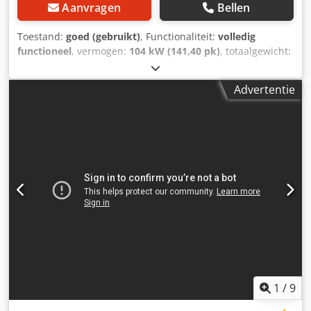
Aanvragen
Bellen
Toestand:
goed (gebruikt)
, Functionaliteit:
volledig
functioneel
, vermogen:
104 kW (141,40 pk)
, totaalgewicht:
1.890 kg
, brandstoftype:
diesel
, kleur:
geel
, Bouwjaar:
2016
, bedrijfsturen:
3.735 h
, bedrijfsdruk:
12 bar
,
Advertentie
machine-/voertuignummer:
APP402997
, - Terugslagklep
geïnstalleerd - Gepoedercoate behuizing - In hoogte
verstelbare trekhaak met DIN-trekoog voor vrachtwagens
of zware autokoppeling Djdpfxou A Tq Hs Alhock - Oploop-
en parkeerrem met automatische omkeerfunctie Meer
informatie op het bijgevoegde gegevensblad.
1
/
9