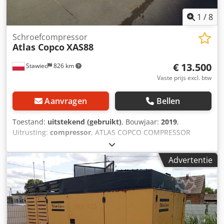
1
/
8
Schroefcompressor
Atlas Copco
XAS88
€ 13.500
Stawiec
826 km
Vaste prijs excl. btw
Aanvragen
Bellen
Toestand:
uitstekend (gebruikt)
, Bouwjaar:
2019
,
Uitrusting:
compressor
, ATLAS COPCO COMPRESSOR
XAS88 5,2m3 2019 DIESELcompressor ATLAS COPCO XAS 88
volledig onderhouden Technische gegevens: capaciteit
Advertentie
5,20 m3/min; werkdruk 7 bar; productiejaar 2019;
Dedpfxsrdf Swe Alhjck KUBOTA motor kilometerstand
1519u!!! compressor volledig operationeel nettoprijs: 58800
zł brutoprijs: 72324 zł Hieronder is een link naar een video
die het werk van de machine laat zien