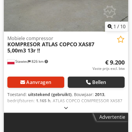
1
/
10
Mobiele compressor
KOMPRESOR ATLAS COPCO
XAS87
5,00m3 13r !!
€ 9.200
Stawiec
826 km
Vaste prijs excl. btw
Aanvragen
Bellen
Toestand:
uitstekend (gebruikt)
, Bouwjaar:
2013
,
bedrijfsturen:
1.165 h
, ATLAS COPCO COMPRESSOR XAS87
5,00m3 13r ! DIESEL compressor ATLAS COPCO XAS87
machine na service Technische gegevens: capaciteit 5,00
Advertentie
m3/min; werkdruk 7 bar; productiejaar 2013; motor;
KUBOTA kilometerstand 1165h!!! Dsdstu E Eyepfx Alhjck
compressor volledig operationeel, klaar om te werken, we