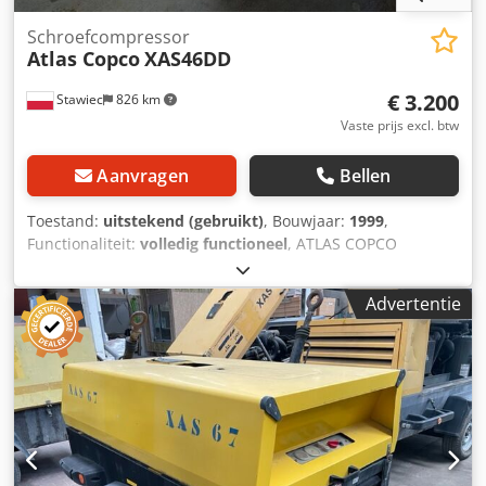
Schroefcompressor
Atlas Copco
XAS46DD
€ 3.200
Stawiec
826 km
Vaste prijs excl. btw
Aanvragen
Bellen
Toestand:
uitstekend (gebruikt)
, Bouwjaar:
1999
,
Functionaliteit:
volledig functioneel
, ATLAS COPCO
XAS46DD DIESEL compressor na onderhoud! Compressor
geregistreerd in Polen. Technische gegevens: capaciteit
Advertentie
2,60 m³/min; werkdruk 7 Bar; motor DEUTZ F2M1011;
bedrijfsuren 1355u! Compressor volledig operationeel,
klaar voor gebruik, garantie inbegrepen. Netto prijs: 13.500
PLN. Brutoprijs: 16.605 PLN. Dcsdjx A T D Sjpfx Alhek