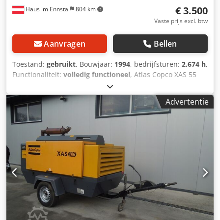
€ 3.500
Haus im Ennstal
804 km
Vaste prijs excl. btw
Aanvragen
Bellen
Toestand:
gebruikt
, Bouwjaar:
1994
, bedrijfsturen:
2.674 h
,
Functionaliteit:
volledig functioneel
, Atlas Copco XAS 55
bouwcompressor / schroefcompressor - bouwjaar 1994 -
incl. toebehoren Zakelijke verkoop van een mobiele Atlas
Advertentie
Copco bouwcompressor als compleet pakket! Te koop
aangeboden wordt een betrouwbare en robuuste
schroefcompressor van de kwaliteitsfabrikant Atlas Copco,
model XAS 55. Dit apparaat komt uit het wagenpark van
Fischer Bau GmbH, is gemonteerd op een praktische
enkelassige aanhanger met trekboom en direct klaar voor
gebruik op de bouwplaats. Voertuiggegevens & technische
specificaties (volgens typeplaatje & instrumenten):
Fabrikant: Atlas Copco Model: XAS 55 Bouwjaar: 1994
Bedrijfsuren: 2.674,5 uur (afgelezen van de originele VDO-
urenteller) Opbouw: Verrijdbare compressor op
aanhangerkoppeling (enkelasser) Omvangrijke accessoires