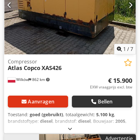
1
/
7
Compressor
Atlas Copco
XAS426
€ 15.900
Wilków
862 km
EXW vraagprijs excl. btw
Aanvragen
Bellen
Toestand:
goed (gebruikt)
, totaalgewicht:
5.100 kg
,
brandstoftype:
diesel
, brandstof:
diesel
, Bouwjaar:
2005
,
PRODUCT - ATLASCOPCO TYPE - XAS426 Dodpfxst Srw Ae
Alhsck S/N - YA3-062854-50542371 JAAR - 2005 Vermogen
Advertentie