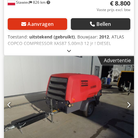
€ 8.800
Stawiec
826 km
Vaste prijs excl. btw
Aanvragen
Bellen
Toestand:
uitstekend (gebruikt)
, Bouwjaar:
2012
, ATLAS
COPCO COMPRESSOR XAS87 5,00m3 12 jr ! DIESEL
compressor ATLAS COPCO XAS87 machine na service
Technische gegevens: capaciteit 5,00 m3/min; werkdruk 7
Advertentie
bar; productiejaar 2012; motor; KUBOTA kilometerstand
1397h!!! Dcedpfx Astyk Taelhek compressor volledig
operationeel, klaar om te werken, we geven garantie
nettoprijs: 37800 zł brutoprijs: 46494 zł Hieronder is een
link naar een video die laat zien hoe de machine werkt