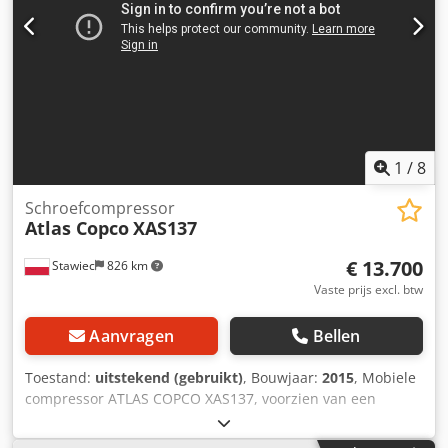
1
/
8
Schroefcompressor
Atlas Copco
XAS137
€ 13.700
Stawiec
826 km
Vaste prijs excl. btw
Aanvragen
Bellen
Toestand:
uitstekend (gebruikt)
, Bouwjaar:
2015
, Mobiele
compressor ATLAS COPCO XAS137, voorzien van een
eindkoeler, volledig onderhouden. Technische
specificaties: capaciteit 7,70 m³/min; werkdruk 7 bar;