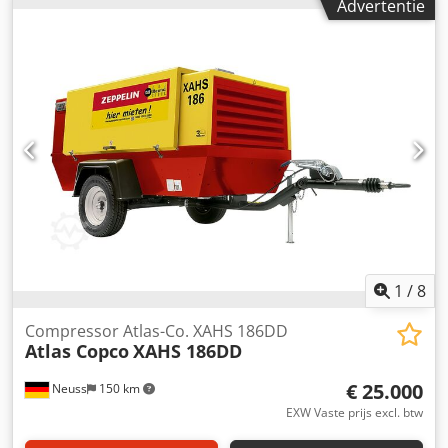
Advertentie
bouwjaar 2015; motor: KUBOTA; draaiuren: 2000 uur. De
compressor is volledig functioneel en direct inzetbaar,
inclusief garantie. Netto prijs: 59.500 zł Bruto prijs: 73.185
zł De machine is in perfecte staat. Dcsdpfezky Nkex Alhok
Hieronder vindt u de links naar de video's.
1
/
8
Compressor Atlas-Co. XAHS 186DD
Atlas Copco
XAHS 186DD
€ 25.000
Neuss
150 km
EXW Vaste prijs excl. btw