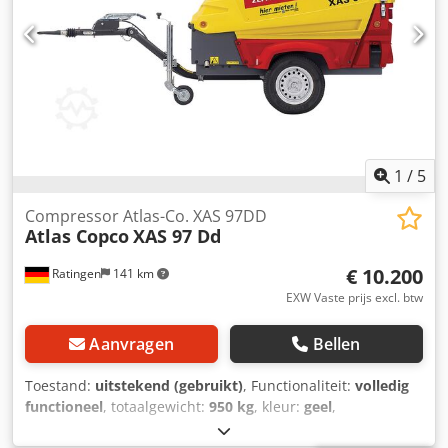
1
/
5
Compressor Atlas-Co. XAS 97DD
Atlas Copco
XAS 97 Dd
€ 10.200
Ratingen
141 km
EXW Vaste prijs excl. btw
Aanvragen
Bellen
Toestand:
uitstekend (gebruikt)
, Functionaliteit:
volledig
functioneel
, totaalgewicht:
950 kg
, kleur:
geel
,
brandstoftype:
diesel
, brandstoftankcapaciteit:
80 l
,