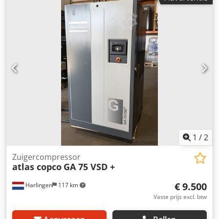
(kW) - 166 POMP (m3/min) - 25 CIS (bar) - 7
1
/
2
Zuigercompressor
atlas copco
GA 75 VSD +
€ 9.500
Harlingen
117 km
Vaste prijs excl. btw