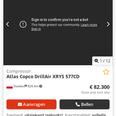
geven garantie nettoprijs: 39800 zł brutoprijs: 48954 zł
Hieronder is een link naar een video die de werking van de
machine laat zien
1
/
12
Compressor
Atlas Copco
DrillAir XRYS 577CD
€ 82.300
Stawiec
826 km
Vaste prijs excl. btw
Aanvragen
Bellen
Toestand:
uitstekend (gebruikt)
, Functionaliteit:
volledig