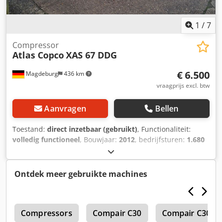
1
/
7
Compressor
Atlas Copco
XAS 67 DDG
€ 6.500
Magdeburg
436 km
vraagprijs excl. btw
Aanvragen
Bellen
Toestand:
direct inzetbaar (gebruikt)
, Functionaliteit:
volledig functioneel
, Bouwjaar:
2012
, bedrijfsturen:
1.680
h
, Compressor Atlas Copco XAS 67 DDG, bouwjaar 2012,
1680 bedrijfsuren, debiet 3,5 m³, noodstroom 12,5 Kva,
aansluitingen 1 x 230 Volt, 2 x 400 Volt,
Ontdek meer gebruikte machines
serienr.YA3062560C0250310 Dcsdju Dh Tljpfx Alhok
0
Compressors
Compair C30
Compair C30 G