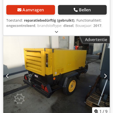
Aanvragen
Bellen
Toestand:
reparatiebedürftig (gebruikt)
, Functionaliteit:
ongecontroleerd
, brandstoftype:
diesel
, Bouwjaar:
2017
,
bedrijfsturen:
1.154 h
, Compressor Atlas Copco XAS 68
DDG, bouwjaar 2017, 1154 bedrijfsuren, volumestroom 3,5
Advertentie
m³, noodstroom 12,5 kVA, aansluitingen 1 x 230 Volt, 2 x
400 Volt, serienummer YA3064303H0461812, as verbogen,
compressor verder functionerend, ABE/goedkeuring
aanwezig. Dcedjy Aktaepfx Alhsk
1
/
9