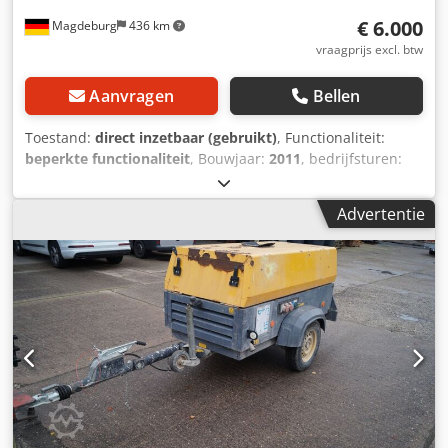
€ 6.000
Magdeburg
436 km
vraagprijs excl. btw
Aanvragen
Bellen
Toestand:
direct inzetbaar (gebruikt)
, Functionaliteit:
beperkte functionaliteit
, Bouwjaar:
2011
, bedrijfsturen:
1.192 h
, Uitrusting:
roetfilter
, Compressor Atlas Copco XAS
67 DDG, bouwjaar 2011, 1192 bedrijfsuren, volumestroom
Advertentie
3,5 m³, noodstroom 12,5 kVA, aansluitingen 1 x 230 volt, 2 x
400 volt, serienummer YA3062566B0165583, keuring
aanwezig, bij het inschakelen van de noodstroom slaat de
zekering door, nageschakeld roetfilter SMF-MR Dcodpfsv
Rbufox Alhek