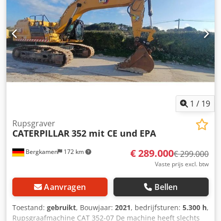
load-sensing hydrauliek met meerdere extra circuits voor
aanbouwdelen Airconditioning Slechts 2600 bedrijfsuren
en in zeer goede staat
1
/
19
Rupsgraver
CATERPILLAR
352 mit CE und EPA
€ 289.000
Bergkamen
172 km
€ 299.000
Vaste prijs excl. btw
Aanvragen
Bellen
Toestand:
gebruikt
, Bouwjaar:
2021
, bedrijfsturen:
5.300 h
,
Rupsgraafmachine CAT 352-07 De machine heeft slechts