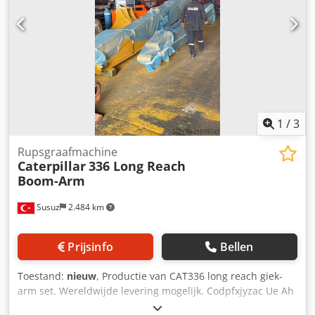
1
/
3
Rupsgraafmachine
Caterpillar
336 Long Reach
Boom-Arm
Susuz
2.484 km
Prijsinfo
Bellen
Toestand:
nieuw
, Productie van CAT336 long reach giek-
arm set. Wereldwijde levering mogelijk. Codpfxjyzac Ue Ah
Herf