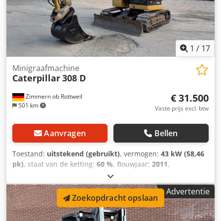
grondwerkzaamheden. Bezichtiging en een proefrit zijn op
afspraak mogelijk. Transport kan op verzoek worden
georganiseerd.
1
/
17
Minigraafmachine
Caterpillar
308 D
€ 31.500
Zimmern ob Rottweil
501 km
Vaste prijs excl. btw
Aanvragen
Bellen
Toestand:
uitstekend (gebruikt)
, vermogen:
43 kW (58,46
pk)
, staat van de ketting:
60 %
, Bouwjaar:
2011
,
bedrijfsturen:
8.204 h
, Uitrusting:
airconditioning,
rubberen rupsbanden
, CATERPILLAR 308D Bouwjaar 2011
Advertentie
Bedrijfstijden: 8.204 uur Gesloten cabine Airconditioning
Zoekopdracht opslaan
Radio Mono-uitboom Lengte van de arm: 2,20 m
Hydraulische leidingen voor hamer, grijper en schaar