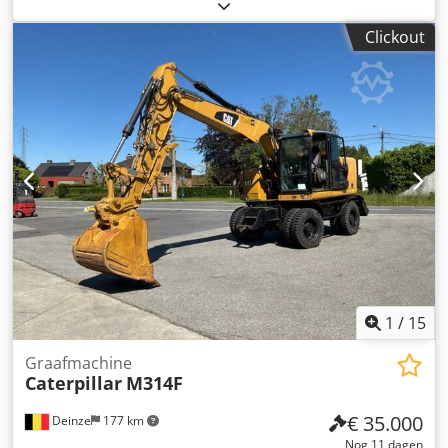
laadcombinatie 2700 uur * Modelnummer: 434 *
Bouwjaar: 2022 * Bedrijfsgewicht: 9.520 kg * Uitstekende
Clickout
staat Crodpfx Ahszr Tqws Hsf
1
/
15
Graafmachine
Caterpillar
M314F
€ 35.000
Deinze
177 km
Nog 11 dagen