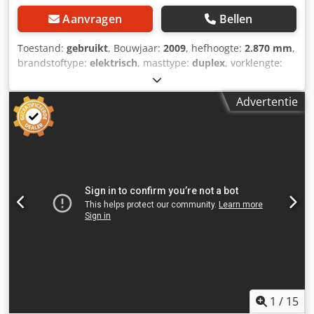
Aanvragen
Bellen
Toestand:
gebruikt
, Bouwjaar:
2009
, hefhoogte:
2.870 mm
,
brandstoftype:
elektrisch
, masttype:
duplex
, vorklengte:
1.140 mm
, totale hoogte:
1.950 mm
, totale lengte:
1.960
mm
, totale breedte:
850 mm
, kleur:
zwart
, Ledig gewicht:
Advertentie
1.270 kg Hefcapaciteit: 1.200 kg - Bouwjaar: 2009 -
Documentatie aanwezig: Ja - └ Type documentatie:
Gebruikershandleiding - CE markering aanwezig: Ja - CE
certificaat aanwezig: Nee - Serienummer: 7XL00043 - Type:
Sta stapelaar - Hefvermogen: 1200kg - Hefhoogte: 2870mm
- Doorrijhoogte: 1950mm - Vorklengte: 1140mm -
Vorkbreedte: 560mm - Mast: Duplex - Aandrijving:
Elektrisch - Batterij/accu informatie: - └ Merk/Type: PZS
345 - └ Bouwjaar batterij: 2009 - └ Capaciteit: 345Ah - └
Accu spanning: 24V - └ Trog lengte [mm]: 790 - └ Trog
breedte [mm]: 210 - └ Trog hoogte [mm]: 640 -
Transportafmetingen: 1960mm x 850mm x 1950mm (l x b x
h) - Transportgewicht [kg]: 1270kg - Transportcolli [st.]: 1
Financiële informatie Crodpozrmglsfx Ah Hef BTW: De
1
/
15
getoonde prijs is exclusief BTW BTW/marge: BTW