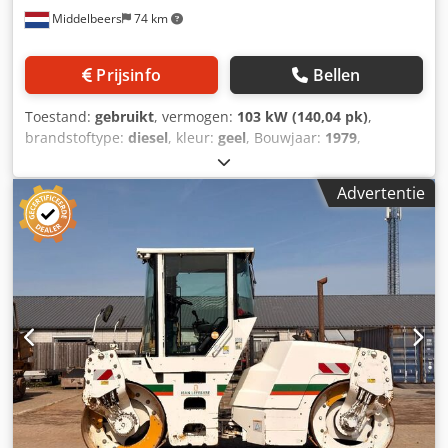
Middelbeers
74 km
Prijsinfo
Bellen
Toestand:
gebruikt
, vermogen:
103 kW (140,04 pk)
,
brandstoftype:
diesel
, kleur:
geel
, Bouwjaar:
1979
,
Algemene informatie Bouwjaar: 1979 Csdpeun Rlqsfx Ah
Herf Modeljaar: 1979 Serienummer: 20X1733 Technische
Advertentie
informatie Aantal cilinders: 6 Aandrijving: rups
Leeggewicht: 14.000 kg Staat Algemene staat: gemiddeld
Technische staat: goed Optische staat: slecht Financiële
informatie Prijs: op aanvraag Meer informatie Neem
contact op met Ernst van Hek voor meer informatie.