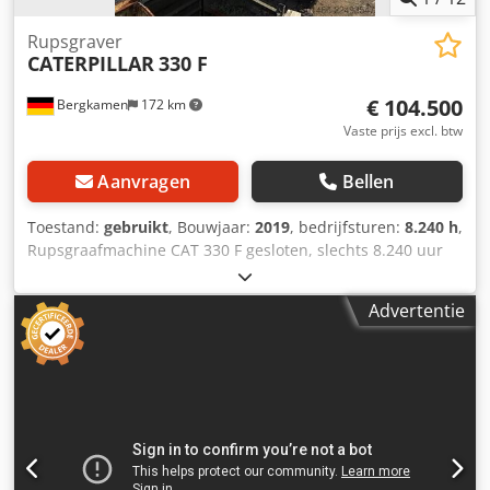
Rupsgraver
CATERPILLAR
330 F
€ 104.500
Bergkamen
172 km
Vaste prijs excl. btw
Aanvragen
Bellen
Toestand:
gebruikt
, Bouwjaar:
2019
, bedrijfsturen:
8.240 h
,
Rupsgraafmachine CAT 330 F gesloten, slechts 8.240 uur
uitstekende staat Motor Cat C7.1, vermogen ca. 195 kW /
261 pk, bedrijfsgewicht ca. 30.900 kg Rijsnelheid ca. 5,3
Advertentie
km/u Graafdiepte tot 7,24 m Bereik ca. 10,8 m Bakinhoud
ca. 1,7 m³ Transportlengte ca. 10,4 m Cedpfx Ahszrrnno
Herf Transporthoogte ca. 3,4 m Breedte (met 800 mm
rupsbanden) ca. 3,2 m