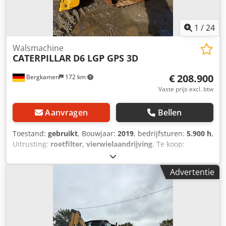
1
/
24
Walsmachine
CATERPILLAR
D6 LGP GPS 3D
€ 208.900
Bergkamen
172 km
Vaste prijs excl. btw
Aanvragen
Bellen
Toestand:
gebruikt
, Bouwjaar:
2019
, bedrijfsturen:
5.900 h
,
Uitrusting:
roetfilter, vierwielaandrijving
, Te koop:
Caterpillar D6 LGP rupsdozer met 3D GPS Ik bied hierbij
een betrouwbare en robuuste Caterpillar D6 LGP te koop
Advertentie
aan. De machine verkeert in zeer goede technische en
optische staat en is direct inzetbaar. Technische gegevens:
* Model: Caterpillar D6 LGP * Bedrijfsuren: ca. 5900 *
Onderstel: goed onderhouden, inzetklaar * Vermogen:
krachtig en efficiënt * Gewicht: ca. 20 ton (afhankelijk van