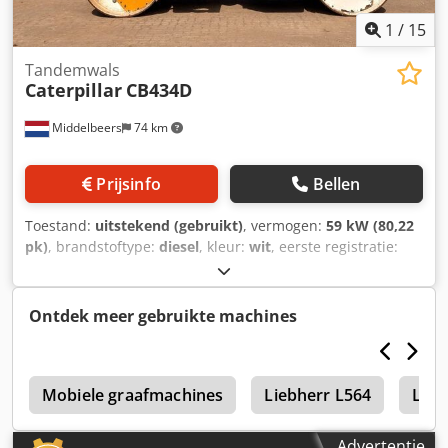
1
/
15
Tandemwals
Caterpillar
CB434D
Middelbeers
74 km
Prijsinfo
Bellen
Toestand:
uitstekend (gebruikt)
, vermogen:
59 kW (80,22
pk)
, brandstoftype:
diesel
, kleur:
wit
, eerste registratie:
04/2005
, Bouwjaar:
2005
, bedrijfsturen:
3.310 h
, Algemene
informatie Bouwjaar: 2005 Serienummer:
CATCB434LCNH00390 Technische informatie Aantal
Ontdek meer gebruikte machines
cilinders: 4 Motorinhoud: 4.400 cc Aandrijving: Wiel
Leeggewicht: 7.500 kg Functioneel Werkbreedte: 150 cm
Staat Technische staat: zeer goed Optische staat: zeer
N
goed Schade: geen Codpfxeyzz E Ro Ah Hjrf Financiële
Mobiele graafmachines
Liebherr L564
Lieb
informatie Prijs: Op aanvraag Overige informatie Neem
contact op met Ernst van Hek voor meer informatie.
Advertentie