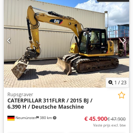
Emissieniveau: EU-niveau V * Bedrijfsgewicht: 3.580 kg *
Afmetingen (transportlengte: 4.800 mm –
transportbreedte: 1.780 mm – transporthoogte: 2.480 mm)
* Korte draaicirkel (ECR – Extended Compact Radius) *
Proportionele extra hydrauliek * Snelwisselsysteem
1
/
23
Rupsgraver
CATERPILLAR
311FLRR / 2015 BJ /
6.390 H / Deutsche Maschine
€ 45.900
Neumünster
380 km
€ 47.900
Vaste prijs excl. btw