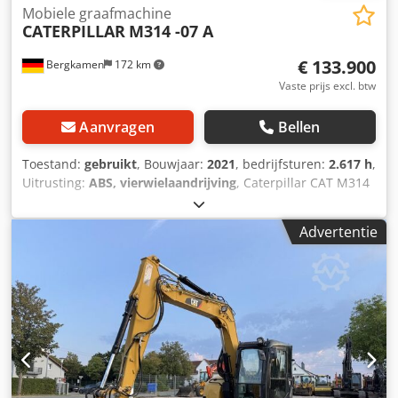
Mobiele graafmachine
CATERPILLAR
M314 -07 A
€ 133.900
Bergkamen
172 km
Vaste prijs excl. btw
Aanvragen
Bellen
Toestand:
gebruikt
, Bouwjaar:
2021
, bedrijfsturen:
2.617 h
,
Uitrusting:
ABS, vierwielaandrijving
, Caterpillar CAT M314
mobiele graafmachine – bouwjaar 2021 – slechts 2.617
draaiuren. Crodpozmpxmsfx Ah Hjf Te koop aangeboden:
Advertentie
een Caterpillar M314 mobiele graafmachine in zeer goede
en direct inzetbare staat. Uitrusting: * Bouwjaar: 2021 *
Draaiuren: 2.617 * Airconditioning * Hydraulische
snelwisselsysteem * Centrale smeerinstallatie * Banden in
goede staat * Krachtige en zuinige CAT-dieselmotor De
machine is regelmatig onderhouden en verkeert zowel
technisch als optisch in zeer goede staat. Hij is direct
inzetbaar en ideaal geschikt voor grond-, weg- en
kanaalbouw, evenals voor algemene