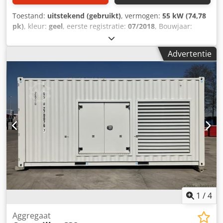
Toestand:
uitstekend (gebruikt)
, vermogen:
55 kW (74,78
pk)
, kleur:
geel
, eerste registratie:
07/2018
, Bouwjaar:
2018
, bedrijfsturen:
5.014 h
, Uitrusting:
boordcomputer,
cabine
, Bouwjaar: 2018 Aantal cilinders: 3 Leeggewicht:
Advertentie
6.460 kg Aantal kleppen: 3 CE-markering: ja Technische
staat: zeer goed Optische staat: zeer goed Prijs: op
aanvraag Serienummer: CAT0908MAH8803391 = Verdere
opties en toebehoren = - 3e ventiel Csdey A Tn Hepfx Ah
Horf - Gesloten cabine - Centrale smering
1
/
4
Aggregaat