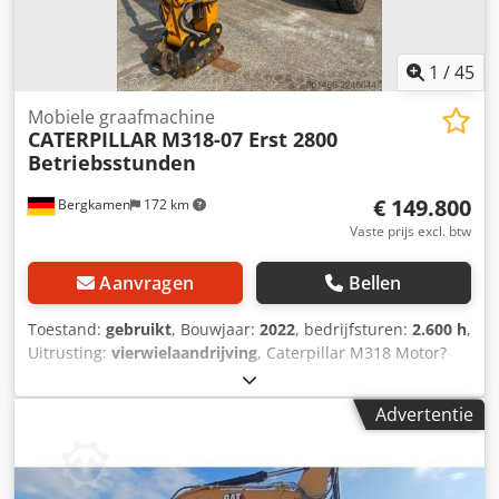
1
/
45
Mobiele graafmachine
CATERPILLAR
M318-07 Erst 2800
Betriebsstunden
€ 149.800
Bergkamen
172 km
Vaste prijs excl. btw
Aanvragen
Bellen
Toestand:
gebruikt
, Bouwjaar:
2022
, bedrijfsturen:
2.600 h
,
Uitrusting:
vierwielaandrijving
, Caterpillar M318 Motor?
Motor: Cat C4.4 Vermogen (ISO 14396): 129 kW / ca. 176 pk
Cilinderinhoud: 4,4 l Cilinders: 4 Emissie: EU Stage V
Advertentie
Rijprestaties Topsnelheid: tot ca. 35 km/u Cedjzqx Rtepfx
Ah Horf * Aandrijving: hydrostatische aandrijving *
Stuurinrichting: vierwielbesturing met pendelas Tank &
hydrauliek Dieseltank: ca. 350 liter * Hydraulisch systeem: