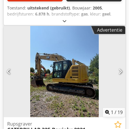
Toestand:
uitstekend (gebruikt)
, Bouwjaar:
2005
,
bedrijfsturen:
6.878 h
, brandstoftype:
gas
, kleur:
geel
,
Bouwjaar: 2005 Technische staat: zeer goed Cjdpfxjzqvxbj
Ah Horf Optische staat: zeer goed Neem contact op met
Advertentie
Thierry Leemans voor meer informatie.
1
/
19
Rupsgraver