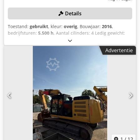
Details
Toestand:
gebruikt
, kleur:
overig
, Bouwjaar:
2016
,
bedrijfsturen:
5.500 h
, Aantal cilinders: 4 Ledig gewicht:
15.320 kg Breedte: 255 cm Snelwisselsysteem: ja
Serienummer: CF4A00262 Kentekenbewijs deel 1 en 2
Advertentie
aanwezig: ja Datum eerste toelating: 03.03.2025
Bedrijfstijden: 5500 uur Motor: Caterpillar C4,4 Aantal
cilinders: 4 Vermogen: 110 kW Bakinhoud: 0,53 m³
Graafdiepte: 5,03 m Maximale reikwijdte: 8,28 m
Breekkracht: 103 kN Rijsnelheid: tot 37 km/u Banden:
10.00-20 CE-conform: ja EPA-gekeurd Driedelig hefboom
Extra hydraulische leidingen Hydraulische snelkoppeling
Codozrv Urjpfx Ah Herf Inclusief graafbak Hydraulische
grijper Plaat egaliseerblad aanwezig: ja Centrale smering
aanwezig Afmetingen: Lengte: 8250 Breedte: 2550 Hoogte:
3280 Gewicht: 15320 kg Staat: Gebruikssporen, handrem
defect, olielekkage aan de onderkant van de cabine.
1
/
12