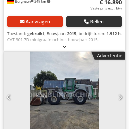
€ 16.890
Burghaun
349 km
Vaste prijs excl. btw
Aanvragen
Bellen
Toestand:
gebruikt
, Bouwjaar:
2015
, bedrijfsturen:
1.912 h
,
CAT 301.7D minigraafmachine, bouwjaar: 2015,
bedrijfsuren: slechts 1.912 uur!, MS01 snelwissel, motor:
[13,4 kW/18 pk], 1x dieplepel 300 mm, 1x starre greppelbak
Advertentie
1.000 mm, 2x extra hydraulische circuits, gewicht: 1.977 kg,
kettingen 80%, goede staat, direct inzetbaar!, Op aanvraag
maken we graag een lease- of financieringsvoorstel voor u.
De heer Mihm (tel. ) staat u graag te woord. Meer
informatie vindt u op onze website. Fouten en
voorafgaande verkoop voorbehouden! Cjdpfx Ahozaigxs
Hsrf CAT 301.7D minigraafmachine, bouwjaar: 2015,
bedrijfsuren: slechts 1.912 uur!, MS01 snelwissel, motor:
[13,4 kW/18 pk], 1x graafbak 300 mm, 1x starre greppelbak
1.000 mm, 2x extra hydraulische circuits, gewicht: 1.977 kg,
rupsen 80%, goede staat, direct inzetbaar!, Op aanvraag
kunnen we u een lease- of financieringsvoorstel