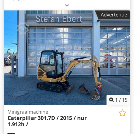
5.300 bedrijfuren en verkeert in goede staat
Bedrijfsgewicht ca. 52.800 kg Credpjyy Hvxsfx Ah Hof
Advertentie
1
/
15
Minigraafmachine
Caterpillar
301.7D / 2015 / nur
1.912h /