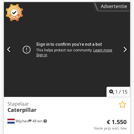
Advertentie
1
/
15
Stapelaar
Caterpillar
€ 1.550
Wijchen
48 km
Vaste prijs excl. btw