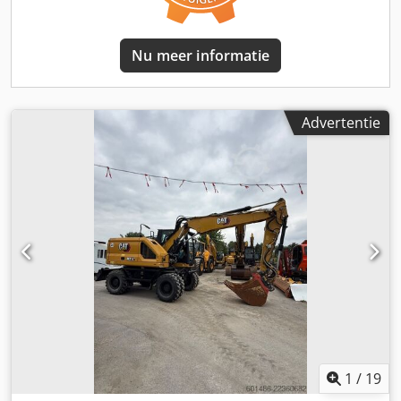
- Mast: Duplex - Aandrijving: Diesel - Merk motor: 3208 CAT
- Transportafmetingen: 5070mm x 2560mm x 3560mm (l x
b x h) - Transportgewicht [kg]: 17000kg - Transportcolli
Nu meer informatie
[st.]: 1 Financiële informatie BTW: De getoonde prijs is
exclusief BTW BTW/marge: BTW verrekenbaar voor
ondernemers Levering en inruil altijd mogelijk van alles in
de industriële sectoren Tess van den Boom
Advertentie
1
/
19