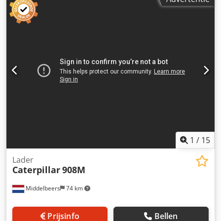
1
/
15
Lader
Caterpillar
908M
Middelbeers
74 km
Prijsinfo
Bellen