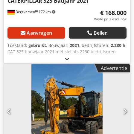
CATERPILLAR
325 Baujahr 2021
€ 168.000
Bergkamen
172 km
Vaste prijs excl. btw
Aanvragen
Bellen
Toestand:
gebruikt
, Bouwjaar:
2021
, bedrijfsturen:
2.230 h
,
CAT 325 bouwjaar 2021 met slechts 2230 bedrijfsuren
Topconditie Bedrijfsgewicht ca. 28.500 kg Credszg S Abspfx
Ah Hjf Motor: Cat C4.4 turbodieselmotor, motorvermogen
Advertentie
128,5 kW (172 pk) Cilinderinhoud 4,4 liter, emissienorm EU
Stage V, brandstoftank ca. 313 liter Hydraulisch systeem
ca. 230 liter Max. graafdiepte 6,70 m max. Airconditioning
CE-certificering