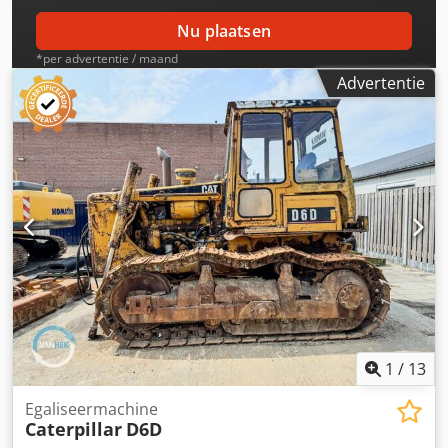
Nu plaatsen
*per advertentie / maand
Advertentie
1
/
13
Egaliseermachine
Caterpillar
D6D