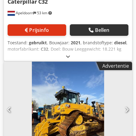
Caterpillar
C32
Apeldoorn
53 km
Prijsinfo
Bellen
Toestand:
gebruikt
, Bouwjaar:
2021
, brandstoftype:
diesel
,
motorfabrikant:
C32
, Doel: Bouw Leeggewicht: 18.221 kg
Generatorvermogen: 1.100 kVA Transportafmetingen (L x B
x H): 20 ft HC-container Voor meer informatie kunt u
Advertentie
contact opnemen met de afdeling Verkoop. Meer dan 85
jaar verkoopervaring in Nederland. Een team van experts
dat op zoek is naar individuele oplossingen voor uw
behoeften. 1000 uur of 1 jaar garantie: optimale veiligheid.
Csdpfjvyn A Ujx Ah Hjrf 24 uur per dag, zeven dagen per
week beschikbaar. Snelle service. Grote voorraad, direct
leverbaar.