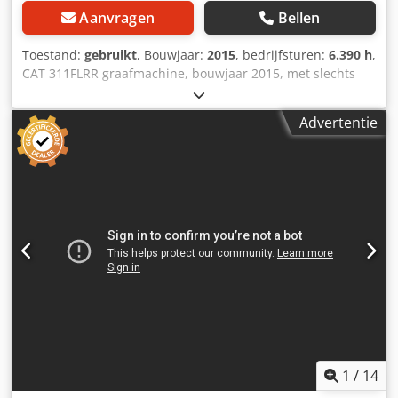
Aanvragen
Bellen
Toestand:
gebruikt
, Bouwjaar:
2015
, bedrijfsturen:
6.390 h
,
CAT 311FLRR graafmachine, bouwjaar 2015, met slechts
6.390 draaiuren! ---- * Fabrikant: CAT * Type: 311FL RR *
Bouwjaar: 2015 Crjdpfx Ahsy Sdlzj Hof * Afgelezen
Advertentie
draaiuren: ca. 6.390 * Laatste onderhoud bij ca. 5.960 uur
* Inclusief hydraulische snelsluitkoppeling CW20 *
Inclusief hydraulische grijperbak * Duitse machine *
Eerste eigenaar * Rubberen rupsen * Dozerblad *
Airconditioning * Achteruitrijcamera * Leidingwerk *
Goede staat! * Onderstel: ca. 40-50% * Meer foto's en
video op aanvraag (via WhatsApp Erik) * Prijs: 45.900 euro,
netto + 19% BTW. ---- Voor verdere vragen kunt u bellen:
Erik Kortum: WhatsApp ?Alle gegevens zijn onder
voorbehoud en er kunnen geen rechten aan worden
ontleend. Fouten en tussenverkoop voorbehouden.?
1
/
14