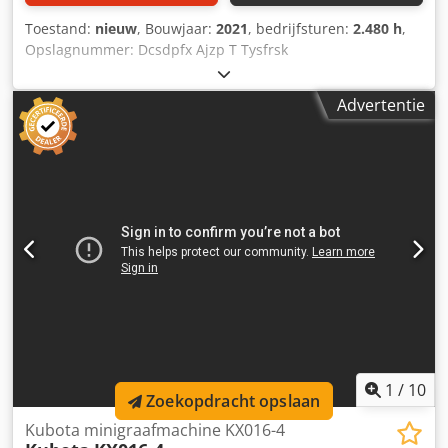
Toestand:
nieuw
, Bouwjaar:
2021
, bedrijfsturen:
2.480 h
,
Opslagnummer: Dcsdpfx Ajzp T Tysfrsk
Transportafmetingen (l x b x h): 0 x 0 x 0 ---- Enkele giek
Rubberrupsbanden 2 extra hydraulische circuits inclusief
Advertentie
snelsluitkoppeling HS08 exclusief graafbakken Locatie:
Dresden
1
/
10
Zoekopdracht opslaan
Kubota minigraafmachine KX016-4