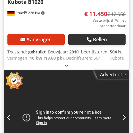
Kubota
B1620
€ 11.450
Prüm
228 km
€ 12.950
Vaste prijs BTW niet
rapporteerbaar
Aanvragen
Bellen
Toestand:
gebruikt
, Bouwjaar:
2010
, bedrijfsturen:
504 h
,
vermogen:
10 kW (13,60 pk)
, Bedrijfsuren: 504_____Kubota
B 1620 compacttractor Bouwjaar: 2010 Eerste toelating:
2020 Bedrijfsuren: 504 Motor: 719 cc, 10 kW Transmissie:
Advertentie
6V/2A, 19 km/u Aftakas: 540/1000 tpm Achterhefinrichting,
2 DW mogelijk Dcsdpfx Ajzfu Absfrjk Cabine met zwaailicht
Voorlader met bak Verkoop volgens § 25a UStG marge-
regeling Opslaglocatie: niet opgegeven