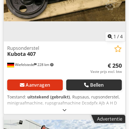
1
/
4
Rupsonderstel
Kubota
407
€ 250
Wiefelstede
228 km
Vaste prijs excl. btw
Aanvragen
Bellen
Toestand:
uitstekend (gebruikt)
, Rupsaus, rupsonderstel,
minigraafmachine, rupsgraafmachine Dcodpfx Ajb A H D
Rofrsk -Wiel: Ø 290 mm -Geleiding: 70 mm -Veer -
Spancilinder
Advertentie