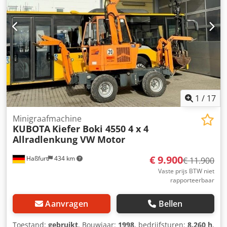
1
/
17
Minigraafmachine
KUBOTA
Kiefer Boki 4550 4 x 4
Allradlenkung VW Motor
€ 9.900
Haßfurt
434 km
€ 11.900
Vaste prijs BTW niet
rapporteerbaar
Aanvragen
Bellen
Toestand:
gebruikt
, Bouwjaar:
1998
, bedrijfsturen:
8.260 h
,