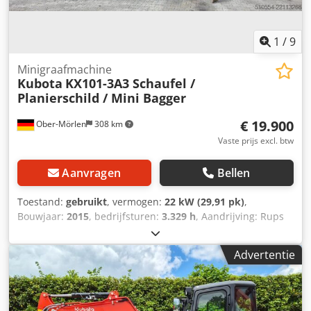
1
/
9
Minigraafmachine
Kubota
KX101-3A3 Schaufel /
Planierschild / Mini Bagger
€ 19.900
Ober-Mörlen
308 km
Vaste prijs excl. btw
Aanvragen
Bellen
Toestand:
gebruikt
, vermogen:
22 kW (29,91 pk)
,
Bouwjaar:
2015
, bedrijfsturen:
3.329 h
, Aandrijving: Rups
Leeggewicht: 3.520 kg Neem contact op met Emal Jaweed
voor meer informatie. Minigraver, Kubota KX101-3A3,
Advertentie
Bouwjaar: 2015, Bedrijfsuren: 3.329 uur, Lengte: 4,20 m,
Breedte: 1,53 m, Hoogte: 2,33 m, Gewicht: 3.520 kg,
Motorvermogen: 22,9 kW, Luchtgeveerde stoel, Radio,
Snelwisselsysteem Lehnhoff, Planierschild, Schep/Emmer.