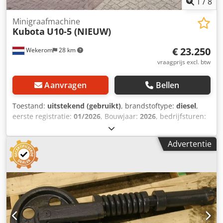
1
/
8
Minigraafmachine
Kubota
U10-5 (NIEUW)
€ 23.250
Wekerom
28 km
vraagprijs excl. btw
Aanvragen
Bellen
Toestand:
uitstekend (gebruikt)
, brandstoftype:
diesel
,
eerste registratie:
01/2026
, Bouwjaar:
2026
, bedrijfsturen:
4 h
, Aandrijving: rups CE-markering: ja Dcodpoq Ulaujfx
Afrok Technische staat: zeer goed Optische staat: zeer
Advertentie
goed