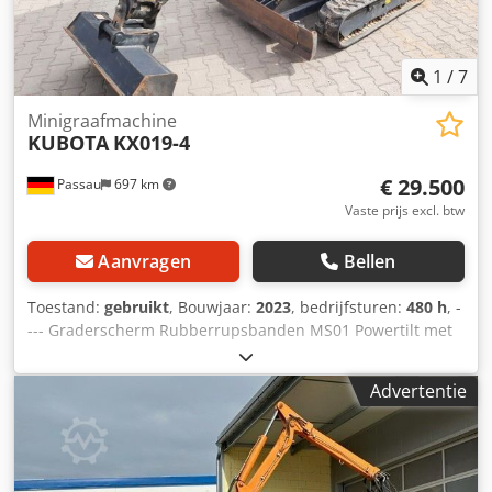
1
/
7
Minigraafmachine
KUBOTA
KX019-4
€ 29.500
Passau
697 km
Vaste prijs excl. btw
Aanvragen
Bellen
Toestand:
gebruikt
, Bouwjaar:
2023
, bedrijfsturen:
480 h
, -
--- Graderscherm Rubberrupsbanden MS01 Powertilt met
hijshaak! Djdpfxjzqybmj Afrsck Radio
Advertentie