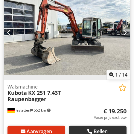
1
/
14
Walsmachine
Kubota
KX 251 7.43T
Raupenbagger
€ 19.250
Jestetten
552 km
Vaste prijs excl. btw
Aanvragen
Bellen