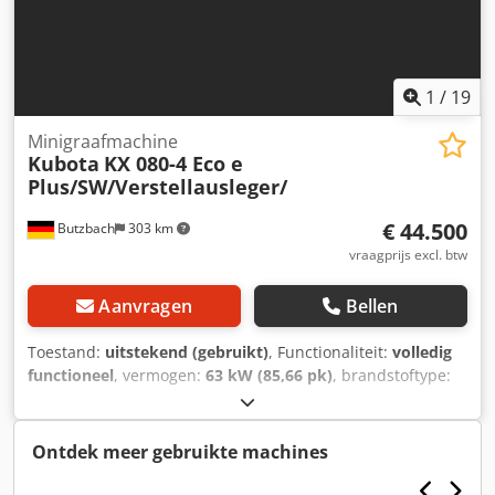
1
/
19
Minigraafmachine
Kubota
KX 080-4 Eco e
Plus/SW/Verstellausleger/
€ 44.500
Butzbach
303 km
vraagprijs excl. btw
Aanvragen
Bellen
Toestand:
uitstekend (gebruikt)
, Functionaliteit:
volledig
functioneel
, vermogen:
63 kW (85,66 pk)
, brandstoftype:
diesel
, totaalgewicht:
8.835 kg
, Bouwjaar:
2018
,
bedrijfsturen:
3.749 h
, Kubota KX 080-4 Eco e
Plus/SW/Verstelbare giek/Zwenkarm • Fabrikant: Kubota •
Ontdek meer gebruikte machines
Type: KX 080-4 • Bouwjaar: 2018 • Bedrijfstijden: 3749 uur
Dodjznxd Uepfx Afrsck • Vermogen: 46,5 kW / 63 pk • Motor: