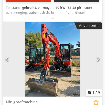
Toestand:
gebruikt
, vermogen:
60 kW (81,58 pk)
, soort
overbrenging:
automatisch
, brandstoftype:
diesel
,
bedrijfsklaar gewicht:
7.430 kg
, eerste registratie:
06/2005
,
totale breedte:
25.500 mm
,
Advertentie
1
/
9
Minigraafmachine