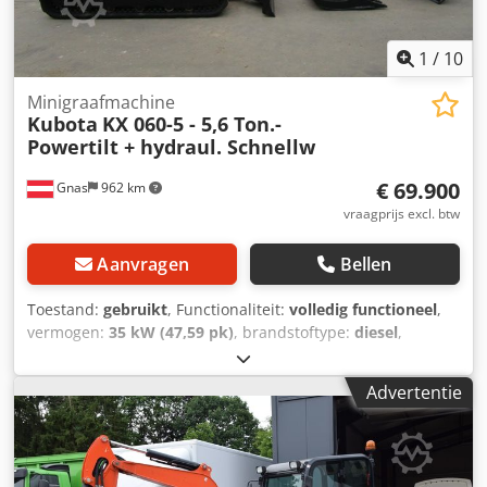
verwarming, volledige cabine,
1
/
10
Minigraafmachine
Kubota
KX 060-5 - 5,6 Ton.-
Powertilt + hydraul. Schnellw
€ 69.900
Gnas
962 km
vraagprijs excl. btw
Aanvragen
Bellen
Toestand:
gebruikt
, Functionaliteit:
volledig functioneel
,
vermogen:
35 kW (47,59 pk)
, brandstoftype:
diesel
,
leeggewicht:
5.635 kg
, Bouwjaar:
2022
, bedrijfsturen:
956
h
, totale lengte:
4.000 mm
, bouwhoogte:
2.550 mm
,
Advertentie
aandrijftype:
Diesel
, bouwbreedte:
1.970 mm
,
Minigraafmachine Staat: Zo goed als nieuw Technische
staat: Zeer goed Beschrijving: Graafmachine KUBOTA KX,
bouwjaar 2022 - 956,40 bedrijfsuren - 5635 kg