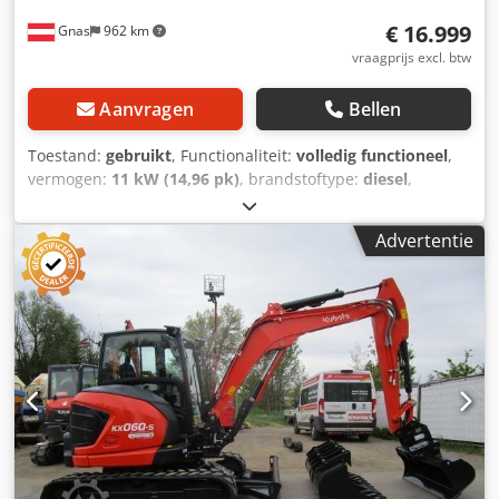
€ 16.999
Gnas
962 km
vraagprijs excl. btw
Aanvragen
Bellen
Toestand:
gebruikt
, Functionaliteit:
volledig functioneel
,
vermogen:
11 kW (14,96 pk)
, brandstoftype:
diesel
,
leeggewicht:
1.855 kg
, Bouwjaar:
2012
, bedrijfsturen:
3.441
h
, aandrijftype:
Diesel
, Minigraafmachine Staat:
Advertentie
Gebruiksklaar en volledig functioneel Technische staat:
Goed Omschrijving: KUBOTA KX019-4 minigraafmachine - -
Bouwjaar 2012 - - 3441 draaiuren - - 1855 kg eigengewicht
- - GEEL/Martin mechanische snelwissel - - 2 gebruikte
sleuvengraafbakken 30 + 60 cm - - 1 hydraulische
hellingbak 100 cm - - - HYDRAULISCH VERSTELBARE
AANDRIJVING 100 - 130 cm - - - Werkverlichting - - 3-
cilinder Kubota dieselmotor 11,8 kW (16 pk) - -
Graafmachine in goede staat - - Nieuw keuringsboekje - -
Nieuwe keuring door een gerechtelijk erkend deskundige
Snelwissel, bak, Dcodozqxi Nopfx Afrjk 3e ventiel,