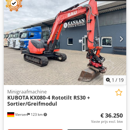
ja Algemene staat: zeer goed Technische staat: zeer goed
Visuele staat: zeer goed
1
/
19
Minigraafmachine
KUBOTA
KX080-4 Rototilt RS30 +
Sortier/Greifmodul
€ 36.250
Viersen
123 km
Vaste prijs excl. btw