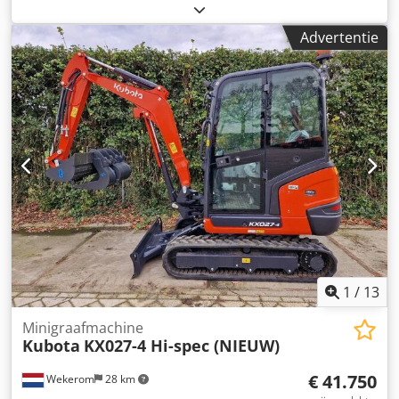
h
, Bouwjaar: 2026 Modeljaar: 2026 Aandrijving: rupsband
Toelaatbaar totaalgewicht: 3.900 kg CE-markering: ja Dsdey
Advertentie
Smzfopfx Afrjck Technische staat: zeer goed Optische
staat: zeer goed Schade: geen
1
/
13
Minigraafmachine
Kubota
KX027-4 Hi-spec (NIEUW)
€ 41.750
Wekerom
28 km