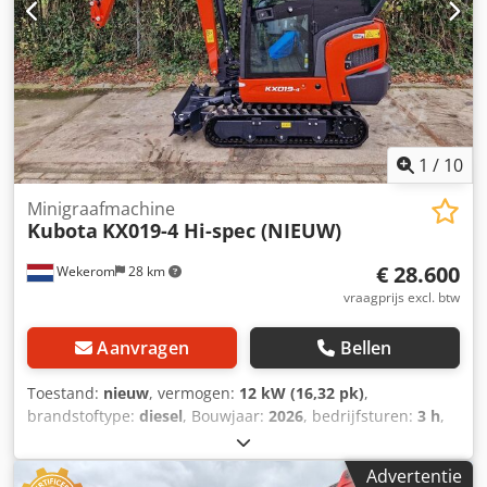
1
/
10
Minigraafmachine
Kubota
KX019-4 Hi-spec (NIEUW)
€ 28.600
Wekerom
28 km
vraagprijs excl. btw
Aanvragen
Bellen
Toestand:
nieuw
, vermogen:
12 kW (16,32 pk)
,
brandstoftype:
diesel
, Bouwjaar:
2026
, bedrijfsturen:
3 h
,
Bouwjaar: 2026 Dedpozp Ux Refx Afrock
Toepassingsgebied: bouw Aandrijving: rupsbanden
Advertentie
Leeggewicht: 1.900 kg Werkbreedte: 100 cm CE-markering: