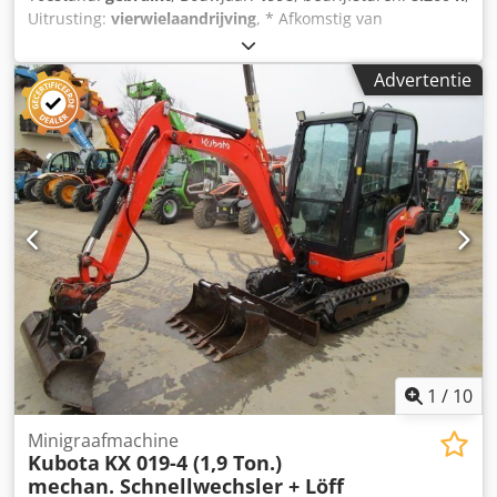
Uitrusting:
vierwielaandrijving
, * Afkomstig van
gemeentelijk eigendom * Begraafplaatsgraafmachine –
Minigraafmachine * Fabrikant: Kiefer – Boki 4550 *
Advertentie
Vermogen: 40 kW / 1896 cc * VW-motor * Bedrijfsuren:
slechts 8260 uur Dsdpfx Astttu Defrock * Bouwjaar: 1998 *
Afmetingen: 4900 mm lang, 1210 mm breed, 3200 mm
hoog * Vierwielbesturing * Straatlegale toelating *
Verwarming * Hydraulische aansluiting voor
sloophamerbedrijf * Verlenging voor grijperarm *
Stempelverlenging * enzovoort * Alle gegevens zonder
garantie * Tussentijdse verkoop voorbehouden * Wij
verwijzen naar onze algemene voorwaarden
1
/
10
Minigraafmachine
Kubota
KX 019-4 (1,9 Ton.)
mechan. Schnellwechsler + Löff