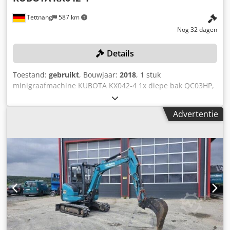
Tettnang
587 km
Nog 32 dagen
Details
Toestand:
gebruikt
, Bouwjaar:
2018
, 1 stuk
minigraafmachine KUBOTA KX042-4 1x diepe bak QC03HP,
breedte 132 cm, 3 diepe bakken 36, 23, 75 Dcsdpezqaz
Hefx Afrek alle technische gegevens over het veilingobject
Advertentie
vindt u onder "Documenten" als PDF, te downloaden!
Kleur: zoals afgebeeld, overeenkomstig de foto's en na
bezichtiging Bouwjaar: 2018 Machinenummer: 30275
Voertuig-ID: JKUK0424T01H50275 Gewicht in kg (ongeveer):
4200 Staat: gebruikt