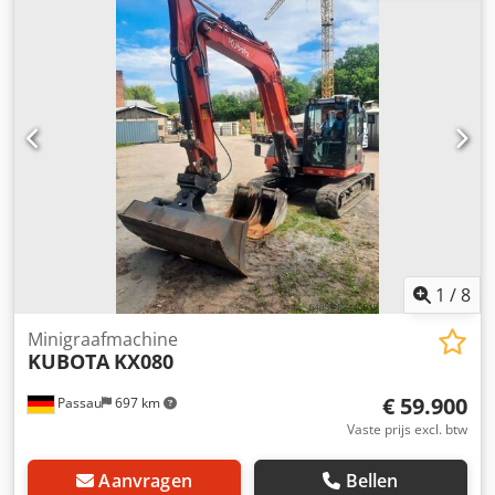
1
/
8
Minigraafmachine
KUBOTA
KX080
€ 59.900
Passau
697 km
Vaste prijs excl. btw
Aanvragen
Bellen