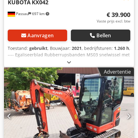
KUBOTA
KX042
€ 39.900
Passau
697 km
Vaste prijs excl. btw
Aanvragen
Bellen
Toestand:
gebruikt
, Bouwjaar:
2021
, bedrijfsturen:
1.260 h
,
---- Egaliseerblad Rubberrupsbanden MS03 snelwissel met
veiligingshaak Grijperleidingenset +1 Dodpszqyb Hjfx
Afrock Locatie: Dresden
Advertentie