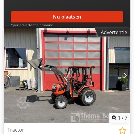
voor alle koopovereenkomsten, facturen, pro-forma
facturen, bestellingen en verkoopgesprekken (zie hiervoor
de colofon).
Nu plaatsen
*per advertentie / maand
Advertentie
1
/
7
Tractor