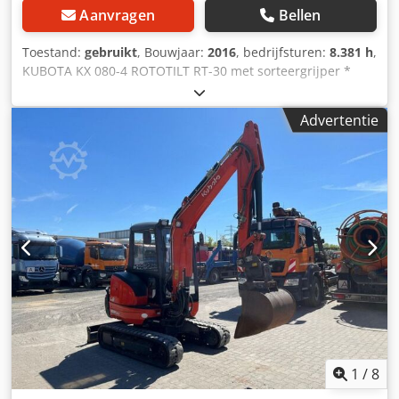
Aanvragen
Bellen
Toestand:
gebruikt
, Bouwjaar:
2016
, bedrijfsturen:
8.381 h
,
KUBOTA KX 080-4 ROTOTILT RT-30 met sorteergrijper *
Bouwjaar 2016 * Snelwisselsysteem * Rubberen
rupsbanden in zeer goede staat Dsdpfszpb Tusx Afreck *
Advertentie
Airconditioning * Schaafblad * Zwenkgiek * Radio * Duitse
machine
1
/
8