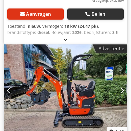
vraagprijs excl. btw
Aanvragen
Bellen
Toestand:
nieuw
, vermogen:
18 kW (24,47 pk)
,
brandstoftype:
diesel
, Bouwjaar:
2026
, bedrijfsturen:
3 h
,
Bouwjaar: 2026 Aandrijving: rups Leeggewicht: 2.700 kg
Dsdpfxoyamyce Afrsck Werkbreedte: 140 cm CE-markering:
Advertentie
ja Algemene staat: zeer goed Technische staat: zeer goed
Optische staat: zeer goed