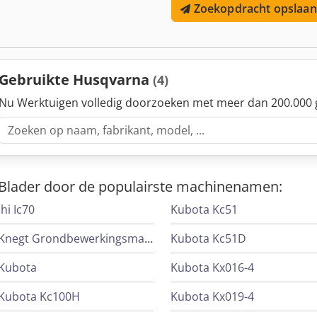
Zoekopdracht opslaan
montage: 25,4/20 mm Max. Dikte snijschijf: 5 mm Max. snelheid: 90
Gebruikte Husqvarna
(4)
Nu Werktuigen volledig doorzoeken met meer dan 200.000 
Blader door de populairste machinenamen:
Ihi Ic70
Kubota Kc51
Knegt Grondbewerkingsmachines
Kubota Kc51D
Kubota
Kubota Kx016-4
Kubota Kc100H
Kubota Kx019-4