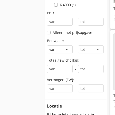
K 4000
(1)
Prijs:
-
Alleen met prijsopgave
Bouwjaar:
-
Totaalgewicht [kg]:
-
Vermogen [kW]:
-
Locatie
Uw gedetecteerde locatie: