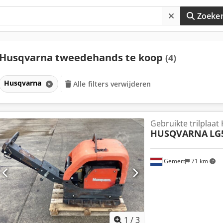
Zoeke
Husqvarna tweedehands te koop
(4)
Husqvarna
Alle filters verwijderen
Gebruikte trilplaa
HUSQVARNA
LG
Gemert
71 km
1
/
3