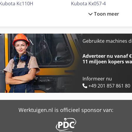
Kubota Kc110H
Kubota Kx057-4
Toon meer
Kubota Kc110Hr
Kubota Kx080-3
Kubota Kc121H
Kubota Kx121-3 A
Kubota Kc250H
Kubota Kx36-2A
Gebruikte machines d
Kubota Kc250Hr
Kubota Kx36-3
Adverteer nu vanaf €
11 miljoen kopers
wa
Informeer nu
+49 201 857 861 80
Werktuigen.nl is officieel sponsor van: