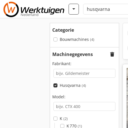
Nederland
Categorie
Bouwmachines
(4)
Machinegegevens
Fabrikant:
Husqvarna
(4)
Model:
K
(2)
K 770
(1)