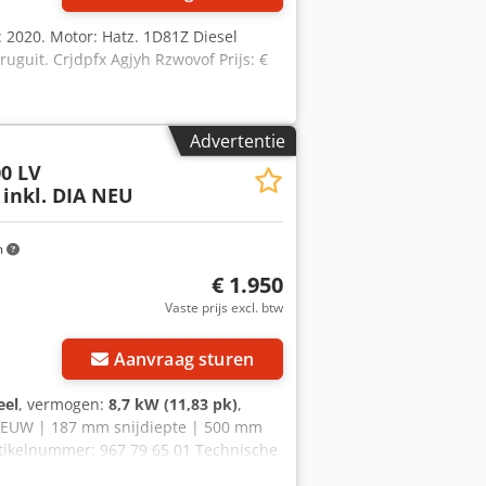
: 2020. Motor: Hatz. 1D81Z Diesel
ruguit. Crjdpfx Agjyh Rzwovof Prijs: €
Advertentie
00 LV
inkl. DIA NEU
m
€ 1.950
Vaste prijs excl. btw
Aanvraag sturen
eel
, vermogen:
8,7 kW (11,83 pk)
,
 NIEUW | 187 mm snijdiepte | 500 mm
tikelnummer: 967 79 65 01 Technische
ijfsgewicht: 99 kg Zaagbladdiameter: