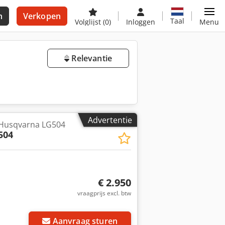
n
Verkopen
Taal
Volglijst
(0)
Inloggen
Menu
Relevantie
Advertentie
t Husqvarna LG504
504
€ 2.950
vraagprijs excl. btw
Aanvraag sturen