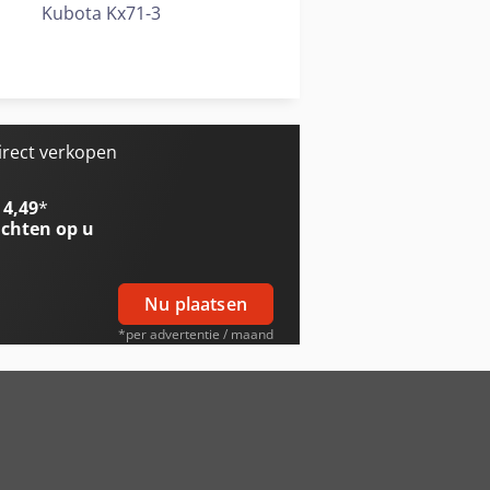
Kubota Kx71-3
Wacker Neuson 1101 Cp
Zettelmeyer
irect verkopen
 4,49
*
chten op u
Nu plaatsen
*per advertentie / maand