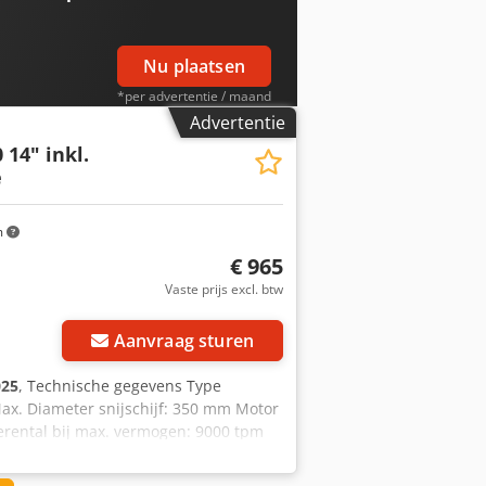
Nu plaatsen
*per advertentie / maand
Advertentie
 14" inkl.
e
m
€ 965
Vaste prijs excl. btw
 foto's aan
Aanvraag sturen
025
, Technische gegevens Type
ax. Diameter snijschijf: 350 mm Motor
rental bij max. vermogen: 9000 tpm
711 g/kWh Credpjtt Ad Tjfx Agvsf Type
 Diameter snijschijf: 350 mm Diameter