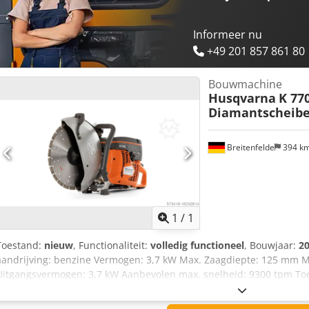
Informeer nu
+49 201 857 861 80
Bouwmachine
Husqvarna
K 770
Diamantscheib
Breitenfelde
394 k
Vraag meer
1
/
1
Toestand:
nieuw
, Functionaliteit:
volledig functioneel
, Bouwjaar:
2
aandrijving: benzine Vermogen: 3,7 kW Max. Zaagdiepte: 125 mm M
Uitgangsvermogen: 3,7 kW Aanbevolen max. snelheid: 9300 tpm Toe
Cilinder: 1 Aantal slagen: 2-takt motor Uitlaatemissies (CO2 EU V): 
aandrijving: Benzine Snij-uitrusting Max. Zaagdiepte: 125 mm Max.