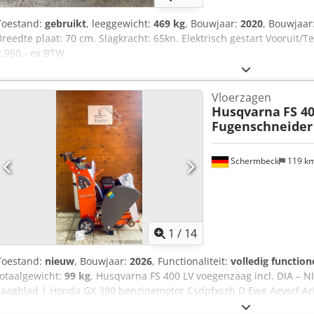
Toestand:
gebruikt
, leeggewicht:
469 kg
, Bouwjaar:
2020
, Bouwjaar
Breedte plaat: 70 cm. Slagkracht: 65kn. Elektrisch gestart Vooruit/Te
2.950,- ex BTW
Vloerzagen
Husqvarna
FS 4
Fugenschneider 
Schermbeck
119 k
1
/
14
Toestand:
nieuw
, Bouwjaar:
2026
, Functionaliteit:
volledig function
totaalgewicht:
99 kg
, Husqvarna FS 400 LV voegenzaag incl. DIA –
zaagblad | Honda GX 390 benzinemotor Csdpfxszh D Ewe Agvsrf Ar
gegevens: Fabrikant: Husqvarna Model: FS 400 LV Staat: NIEUW Bedr