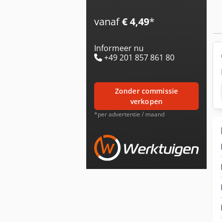
vanaf
€ 4,49
*
Informeer nu
+49 201 857 861 80
zonder commissie
verkopen
*per advertentie / maand