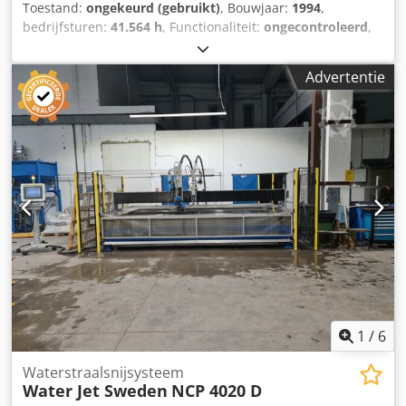
Toestand:
ongekeurd (gebruikt)
, Bouwjaar:
1994
,
bedrijfsturen:
41.564 h
, Functionaliteit:
ongecontroleerd
,
(Afbeeldingen zijn voorwaarde) Optionele aankoop:
Huidige staat = 12.500 € Dwsdpfxeguqucs Aiija
Advertentie
Aansprakelijkheid uitgesloten - onderdelen, service en
onderhoud kunnen worden aangeboden Gereviseerde
staat = € 13.500 Controle van de versterker 3 maanden
garantie (niet op reserve- en slijtageonderdelen)
Vernieuwde staat = € 17.999 (Opknappen) 12 maanden
garantie (niet op reserve- en slijtageonderdelen) Nieuwe
versterker, nieuwe besturingseenheid, nieuwe HP-pomp,
hydrauliek gereinigd en gecontroleerd. Wij bieden korting
bij het afsluiten van een onderhouds- of servicecontract!
Neem contact met ons op en we maken een offerte op
maat!
1
/
6
Waterstraalsnijsysteem
Water Jet Sweden
NCP 4020 D