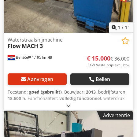
1
/
11
Waterstraalsnijmachine
Flow
MACH 3
€ 15.000
Belišće
1.195 km
€ 36.000
EXW Vaste prijs excl. btw
Aanvragen
Bellen
Toestand:
goed (gebruikt)
, Bouwjaar:
2013
, bedrijfsturen:
18.600 h
, Functionaliteit:
volledig functioneel
, waterdruk:
4.000 bar
, Waterjet FLOW MACH 3 Productiejaar: 2013
Werkruimte: 3000x2000 Werkuren: 18600 Voordeel van de
Advertentie
DWJ-machine: automatische compensatie van de
snijloodrechtheid Beschikbaarheid: 6 maanden Locatie:
Kroatië Pariteit: EXW Belišće Dwodpfx Aswmcmtsiiea