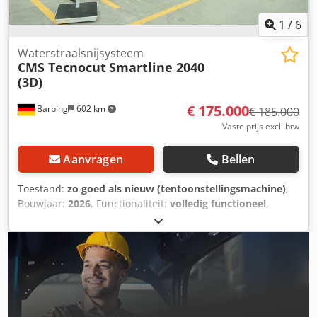
1
/
6
Waterstraalsnijsysteem
CMS Tecnocut
Smartline 2040
(3D)
€ 175.000
Barbing
602 km
€ 185.000
Vaste prijs excl. btw
Aanvragen
Bellen
Toestand:
zo goed als nieuw (tentoonstellingsmachine)
,
Bouwjaar:
2026
, Functionaliteit:
volledig functioneel
,
SMARTLINE 2040 Bouwjaar 2026 – beschikbaar vanaf mei
2026 Demo-machine – als nieuw Asverplaatsing: X-as:
4.000 mm Y-as: 2.000 mm Z-as: 150 mm Uitrusting: - 1x
snijkop 5-assig incl. automatische hoekcompensatie -
Hoogtedetectie incl. antibotsbewaking - IGEMS software -
Abrasieftank en automatische abrasiefdosering
Hogedrukpomp Jetpower EVO Totaal stroomverbruik: 29 kW