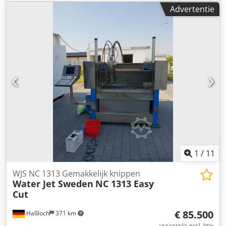
technische gegevens zijn afkomstig van de fabrikant. De
Advertentie
verkoper kan hiervoor geen aansprakelijkheid aanvaarden!
TECHNISCHE DETAILS Werkbereik X-as: 3.200 mm
Werkbereik Y-as: 1.575 mm Verplaatsing Z-as: 203 mm
Tafelafmeting: 3.658 x 1.956 mm Maximale
materiaalbelasting: 1.950 kg/m² Snelheid: 4.572 mm/min
MACHINEDETAILS Elektrische aansluiting: 3-fasen, 380–480
V AC ±10 % Frequentie: 50–60 Hz Lineaire
positioneernauwkeurigheid: ±0,025 mm
Herhalingsnauwkeurigheid: ±0,025 mm
Cirkelvormnauwkeurigheid (Ballbar): ±0,064 mm
Afmetingen en gewicht Opsteloppervlak met besturing:
5.715 x 2.794 mm Gewicht, tank leeg: 2.812 kg Hoogte met
schaar-hogedruk leidingwerk: 2.921 mm Dwsdpfx Aey
Slqxjiija Bedrijfsgewicht: 10.545 kg
1
/
11
WJS NC 1313 Gemakkelijk knippen
Water Jet Sweden
NC 1313 Easy
Cut
€ 85.500
Haßloch
371 km
vraagprijs excl. btw