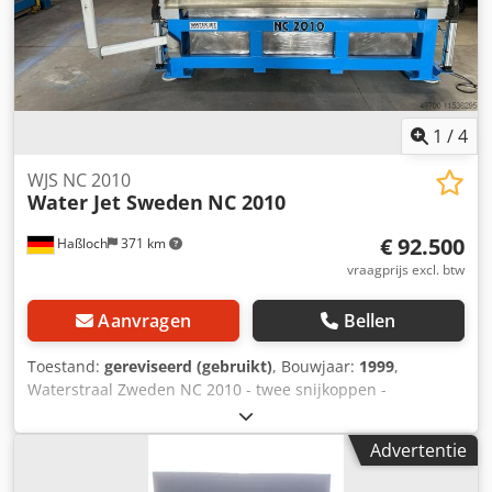
Rzsiijwa
1
/
4
WJS NC 2010
Water Jet Sweden
NC 2010
€ 92.500
Haßloch
371 km
vraagprijs excl. btw
Aanvragen
Bellen
Toestand:
gereviseerd (gebruikt)
, Bouwjaar:
1999
,
Waterstraal Zweden NC 2010 - twee snijkoppen -
besturingseenheid is vernieuwd - wordt gezandstraald en
opnieuw gelakt - Pomp optioneel verkrijgbaar - leverbaar
Advertentie
na bestelling in 12-16 weken Speciale kenmerken: - Kan
worden aangepast aan de eisen van de klant - 12 maanden