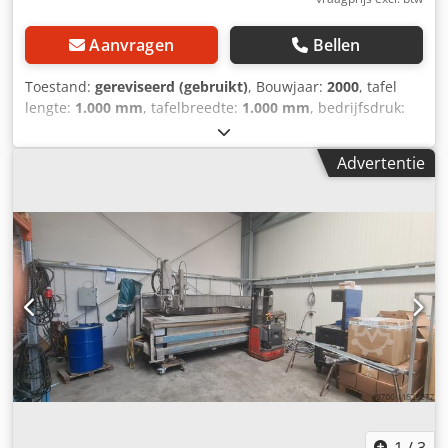
Aanvragen
Bellen
Toestand:
gereviseerd (gebruikt)
, Bouwjaar:
2000
, tafel
lengte:
1.000 mm
, tafelbreedte:
1.000 mm
, bedrijfsdruk:
3.800 bar
, WJS NC 1313 Eenvoudige snede (foto's in
huidige staat) - voorbereid voor twee snijkoppen (1x zuiver
Advertentie
water) - Besturing wordt vernieuwd - wordt gezandstraald
en opnieuw gelakt - Pomp optioneel verkrijgbaar -
leverbaar na bestelling in 12-16 weken Speciale
kenmerken: - max. twee snijkoppen per Z-as - Kan worden
aangepast aan de wensen van de klant - 12 maanden of
2000 uur garantie (niet op reserveonderdelen en slijtdelen)
We bieden korting bij het afsluiten van een onderhouds- of
servicecontract! Neem contact met ons op en we maken
een offerte op maat! Djdjnab Rlspfx Aiijwa