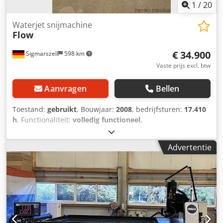
1
/
20
Waterjet snijmachine
Flow
€ 34.900
Sigmarszell
598 km
Vaste prijs excl. btw
Aanvragen
Bellen
Toestand:
gebruikt
, Bouwjaar:
2008
, bedrijfsturen:
17.410
h
, Functionaliteit:
volledig functioneel
,
machine-/voertuignummer:
400149
, pompdruk:
6.000 bar
,
vermogen:
75 kW (101,97 pk)
, FLOW waterjetmachine met
Advertentie
geïntegreerde bedieningsbrug Wij verkopen onze
waterjetmachine van Flow, inclusief waterreservoir van
roestvrij staal, een 6000 bar pomp, zand- en
abrasiefaanvoer. Het zandfilter (afvalwaterzuivering) is
optioneel en is niet inbegrepen in de prijs. De machine is
sinds 2008 in ons bezit en is sinds 2 juli 2026 niet meer in
gebruik. De machine wordt vervangen door een nieuwe