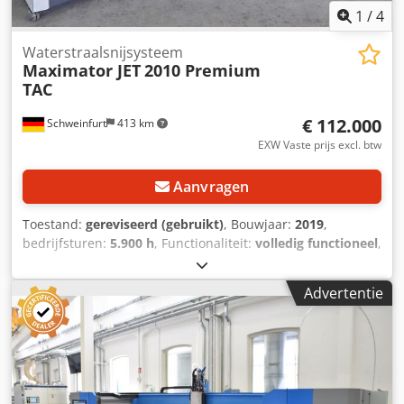
Werkdruk perslucht (technisch droog): 6,5 bar
1
/
4
Waterstraalsnijsysteem
Maximator JET
2010 Premium
TAC
€ 112.000
Schweinfurt
413 km
EXW Vaste prijs excl. btw
Aanvragen
Toestand:
gereviseerd (gebruikt)
, Bouwjaar:
2019
,
bedrijfsturen:
5.900 h
, Functionaliteit:
volledig functioneel
,
Waterstraalsnij-installatie 2010 Premium TAC Uit vorige
eigendom, na complete service in 02.2026 onderhouden,
Advertentie
gekeurd en direct inzetbaar, Certificaat Maximator JET
Beschikbaarheid: binnen 4 weken Bouwjaar snijtafel: 2019
Bedrijfsuren snijtafel: 5.900 u • Effectief snijbereik 2.000
(brug) x 1.000 mm • Z-as CNC vrije hoogte 200 mm met
Quick UP • Snijkop TAC12, A/B +/- 12° • Automatische
hoogtemeting en botsingsbeveiliging • CNC-besturing NUM