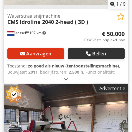
1
/
9
Waterstraalsnijmachine
CMS
Idroline 2040 2-head ( 3D )
€ 50.000
Kessel
107 km
EXW Vaste prijs excl. btw
Aanvragen
Bellen
Toestand:
zo goed als nieuw (tentoonstellingsmachine)
,
Bouwjaar:
2011
, bedrijfsturen:
2.500 h
, Functionaliteit:
volledig functioneel
, machine-/voertuignummer:
----
,
werkbereik:
4.500 mm
, verplaatsingsafstand X-as:
4.000
Advertentie
mm
, verplaatsing Y-as:
2.000 mm
, verplaatsingsafstand Z-
as:
250 mm
, werkstukgewicht (max.):
8.000 kg
, type
ingangsstroom:
Airconditioning
, ingangsspanning:
400 V
,
plaatdikte aluminium (max.):
150 mm
, tafel lengte:
4.500
mm
, werksnelheid:
20.000 mm/s
, tafelbreedte:
2.400 mm
,
tankinhoud:
8.000 l
, druk:
4.150 bar
, positioneersnelheid:
40 m/min
, snelle verplaatsing X-as:
40 m/min
, snelle