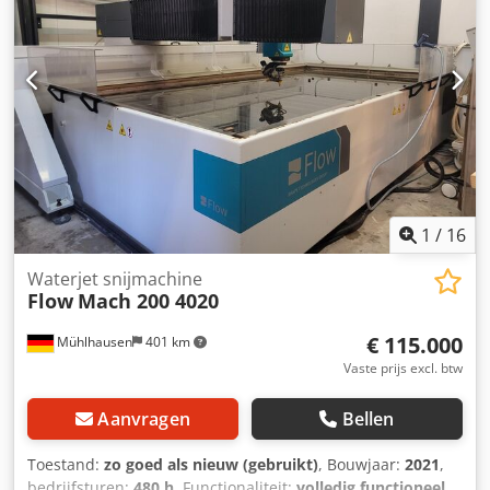
1
/
16
Waterjet snijmachine
Flow
Mach 200 4020
€ 115.000
Mühlhausen
401 km
Vaste prijs excl. btw
Aanvragen
Bellen
Toestand:
zo goed als nieuw (gebruikt)
, Bouwjaar:
2021
,
bedrijfsturen:
480 h
, Functionaliteit:
volledig functioneel
,