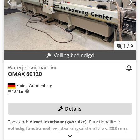
op het het bestaande waterleidingnet 14. foutmeldingen
per SMS via de iMSNC besturingseenheid 15. GSM-modem
voor de iMSNC besturingseenheid 16. dubbelzijdige
kabelbeveiliging (aanrijdbeveiliging) van de portaalbrug via
noodstop 17. ontwateringssysteem (schraaptransportband)
voor 4.000 mm lengte 18. waterstabilisatie door middel van
een doseerapparaat en toevoeging van waterchemie 19.
1
/
9
waterchemie WI N2054Si 20. CAM-software "AsperWin
Basic" voor programmering
Veiling beëindigd
Waterjet snijmachine
OMAX
60120
Baden-Württemberg
487 km
Details
Toestand:
direct inzetbaar (gebruikt)
, Functionaliteit:
volledig functioneel
, verplaatsingsafstand Z-as:
203 mm
,
werkende lengte:
3.200 mm
, werkbreedte:
1.575 mm
, De