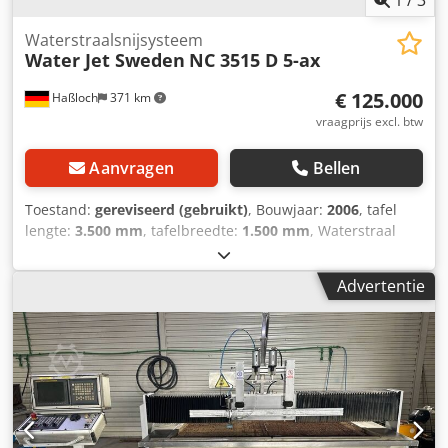
1
/
3
Waterstraalsnijsysteem
Water Jet Sweden
NC 3515 D 5-ax
€ 125.000
Haßloch
371 km
vraagprijs excl. btw
Aanvragen
Bellen
Toestand:
gereviseerd (gebruikt)
, Bouwjaar:
2006
, tafel
lengte:
3.500 mm
, tafelbreedte:
1.500 mm
, Waterstraal
Zweden NC 3515 D 5-assig Foto's zijn in huidige staat -
twee Z-assen - 1 x 45° Schnedikopf , 1 x 2D -
Advertentie
besturingseenheid wordt vernieuwd - wordt gezandstraald
en opnieuw gelakt - Pomp optioneel verkrijgbaar -
leverbaar na bestelling in 12-16 weken Speciale
kenmerken: - Kan worden aangepast aan de eisen van de
klant - 12 maanden of 2000 uur garantie (niet op reserve-
en slijtageonderdelen) Wij bieden korting bij het afsluiten
van een onderhouds- of servicecontract! Neem contact met
ons op en we maken een offerte op maat! Djdpfx Aonab