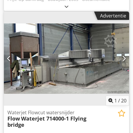
aanwezig: Ja Dwsdpswnidhjfx Aiiea - CE markering
aanwezig: Ja - CE certificaat aanwezig: Nee - Draaiuren:
Advertentie
4428 - Aansturing: CNC - Merk aansturing: Siemens -
Vermogen [kW]: 37.0 - Werkdruk [bar]: 4137 - X-as
verplaatsing [mm]: 6500 - Y-as verplaatsing [mm]: 3300
Financiële informatie BTW: De getoonde prijs is exclusief
BTW BTW/marge: BTW verrekenbaar voor ondernemers
Levering en inruil altijd mogelijk van alles in de industriële
sectoren Lukas van Rossum
1
/
20
Waterjet Flowcut watersnijder
Flow
Waterjet 714000-1 Flying
bridge