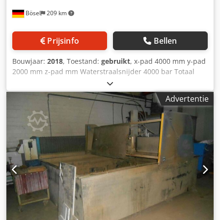
dB: hoogwaardige complete eenheid met geluiddichte
Bösel
209 km
behuizing + Universeel te gebruiken voor alle
waterstraalmachines en merken
Prijsinfo
Bellen
Bouwjaar:
2018
, Toestand:
gebruikt
, x-pad 4000 mm y-pad
2000 mm z-pad mm Waterstraalsnijder 4000 bar Totaal
benodigd vermogen 35 kW Machinegewicht ca. ton
Benodigde ruimte ca. m MicroStep CNC
Advertentie
waterstraalsnijmachine AquaCut-W 4001.20 met de
volgende uitrustingskenmerken: BFT hogedrukpomp
ECOTRON 40.37 Ontwateringssysteem
(schraaptransportband) voor 4.000 mm lengte
Waterontharding door middel van waterchemie 1e
MicroStep CNC-geleide machine AquaCut-W 4001.20 (4.000
x 2.000 mm) MicroStep machinebesturing met MMl
console en 24" touchscreen Twee LCD-besturingsunits op
het portaal Laserpointer met automatische offset-
overdracht iMSNC-module / expertsysteem iMSNC-module
/ assistent voor service- en onderhoudswerkzaamheden
iMSNC-module / assistent voor laden van CNC-