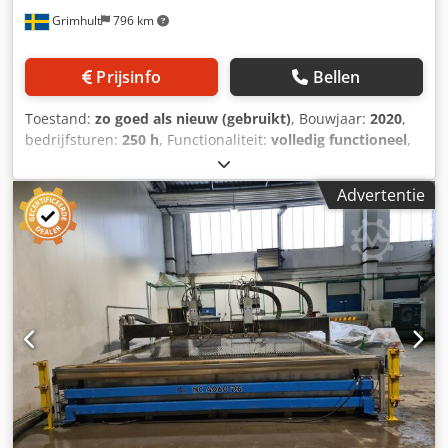
Grimhult
796 km
Prijsinfo
Bellen
Toestand:
zo goed als nieuw (gebruikt)
, Bouwjaar:
2020
,
bedrijfsturen:
250 h
, Functionaliteit:
volledig functioneel
,
1.1 TECHNISCHE GEGEVENS 1 x Waterstraalsnijmachine,
NCP 4020 D 1 x FANUC 31iB d 1 x IGEMS Professional 1 x
Advertentie
BevelJet-snijhoofden voor AWJ-abrasiefwaterstraalsnijden
1 x Vaste snijkoppen voor AWJ-abrasiefwaterstraalsnijden 2
x SM3000-aanvoer 1 x KMT, Jetline 50 PK, 3,8 l/min, 4100
bar 1 x Koelaggregaat-schakelkast 1 x Slanghaspel met
sproeikop 1 x Gereedschapsset 1 x
Machinezonebescherming 1 x PanelOne HMI-
bedieninterface “EDGECUT” 1 x Afstandsbediening voor
hogedrukpomp 1 x Externe service/remote maintenance 2
x Membraanpomp en 2 x afzuigunits Dwedpexgua Aofx
Aiisa 1 x Afvalcontainer 1000 l 1 x Drukvat 200 l of 2-ton-
abrasief online transportband/online-abrasiefcontainer 1 x
Kop-beschermingspakket (nulpuntsmeetkop 1) 1 x IGEMS