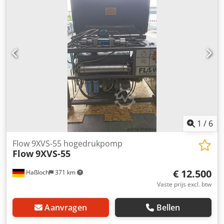
of 2000 uur garantie (niet op reserve- en
slijtageonderdelen) Wij bieden korting bij het afsluiten van
een onderhouds- of servicecontract! Dwjdpfx Aisnab Sisisa
Neem contact met ons op en we maken een offerte op
maat!
1
/
6
Flow 9XVS-55 hogedrukpomp
Flow
9XVS-55
€ 12.500
Haßloch
371 km
Vaste prijs excl. btw
Aanvragen
Bellen