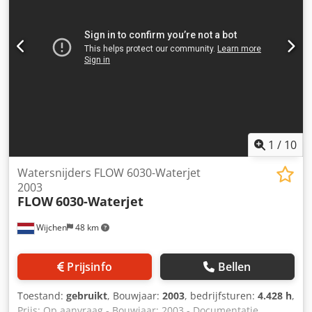
1
/
10
Watersnijders FLOW 6030-Waterjet
2003
FLOW
6030-Waterjet
Wijchen
48 km
Prijsinfo
Bellen
Toestand:
gebruikt
, Bouwjaar:
2003
, bedrijfsturen:
4.428 h
,
Prijs: Op aanvraag - Bouwjaar: 2003 - Documentatie