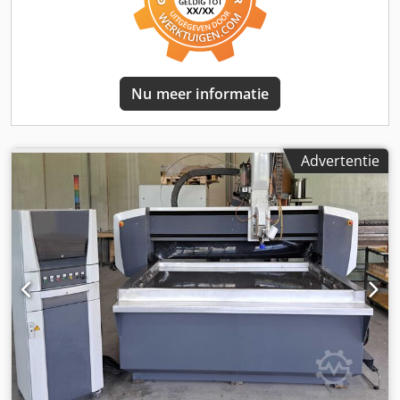
10.000 mm/min - Z-as aanvoersnelheid: 4.000 mm/min
Technische gegevens: - 1 x Fanuc GE 300 i (NANO CNC)
SYSTEEM Stuurfuncties: • 15-inch kleur flatpanel (resolutie
1024 x 768) • Machinebedieningspaneel • 1,5 GHz Pentium
III-processor • Verticale en horizontale softkey-balk • Slank
Nu meer informatie
bedieningspaneel met QWERTY-toetsenbord • 40 GB
programmageheugen (harde schijf) • 2 MB RAM voor
deelprogramma’s • Besturingssysteem Windows 2000/XP •
Handbedieningsunit (afstandsbediening) voor eenvoudige
Advertentie
aspositionering – 1 x MPG-unit – 6 x WJS-standaard
snijkoppen gemonteerd op houders (2 x 3 stuks) – 6 x SM
3000 abrasief-doseerapparaat – 1 x IGEMS Standaard of
Professional – 1 x documentatie – 2 x abrasiefhouders van
1.500 l – 1 x slibafvoersysteem, 3 x membraanpompen – 1 x
afvalwatercontainer 1.500 l – 1 x cascadecontainer – 1 x
nieuwe snijcontainer van roestvrij staal (4 x 6,7 m) - 10 m
hogedrukleidingen met koppelingen - 1 x KMT
hogedrukpomp, 100 pk, 4.100 bar, slechts 9.500
bedrijfsuren - Installatie en onderhoud door WJS-
personeel Machineaansluiting: Elektrische aansluiting: 3 x
400 V+N+PE, 25 A, 50 Hz Persluchtaansluiting: 600 l/min