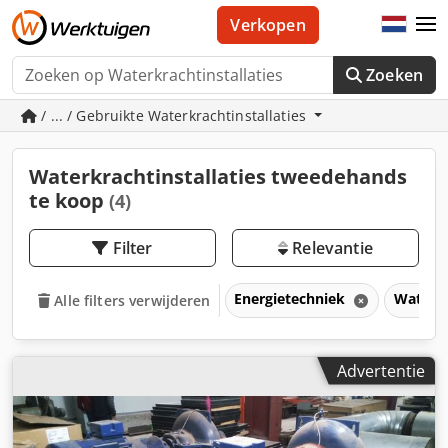
Verkopen
Zoeken
/ ... / Gebruikte Waterkrachtinstallaties
Waterkrachtinstallaties tweedehands
te koop
(4)
Filter
Relevantie
Energietechniek
Waterkr
Alle filters verwijderen
Advertentie