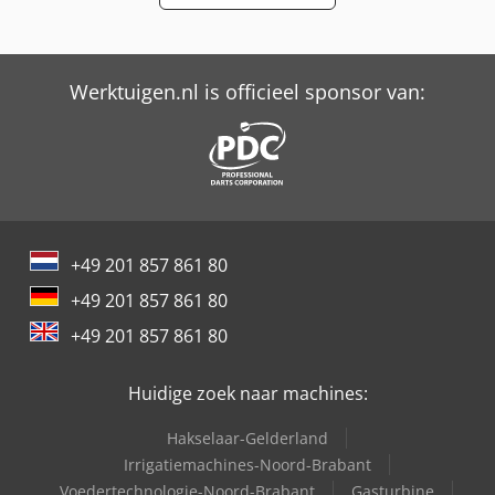
International 743
International 824
Werktuigen.nl is officieel sponsor van:
International 833
International 834
International 844
Job-Mann 200-35
+49 201 857 861 80
New Holland-Kobelco
+49 201 857 861 80
Oil & Steel
+49 201 857 861 80
Trailer And Tools
Huidige zoek naar machines:
Hakselaar-Gelderland
Irrigatiemachines-Noord-Brabant
Voedertechnologie-Noord-Brabant
Gasturbine