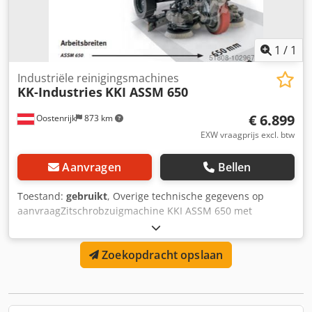
1
/
1
Industriële reinigingsmachines
KK-Industries
KKI ASSM 650
€ 6.899
Oostenrijk
873 km
EXW vraagprijs excl. btw
Aanvragen
Bellen
Toestand:
gebruikt
, Overige technische gegevens op
aanvraagZitschrobzuigmachine KKI ASSM 650 met
automatische aandrijving en schijfborstels Speciale
demonstratieprijs EURO 6.899,-- Productinformatie KKI 650
Zoekopdracht opslaan
ride-on schrobzuigmachine,- ride-on schrobzuigmachine
Zeer compacte ride-on schrobzuigmachine met 65 cm
werkbreedte en zeer kleine draaicirkel voor het reinigen op
plaatsen met beperkte ruimte. - Uiterst wendbaar -