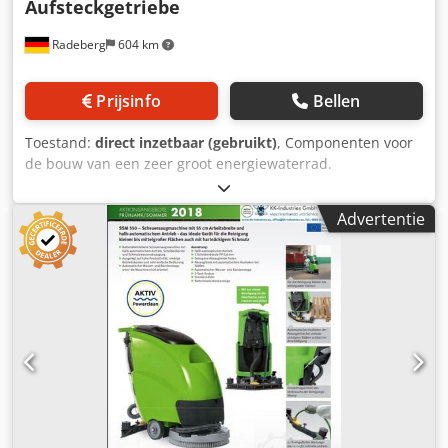
Aufsteckgetriebe
Radeberg
604 km
Prijsinfo
Bellen
Toestand:
direct inzetbaar (gebruikt)
, Componenten voor
de bouw van een zeer groot energiewaterrad.
Versnellingsbak: op as gemonteerde versnellingsbak
Flender SFO 500 Aantal versnellingstrappen: 4
Advertentie
Overbrengingsverhouding: 185,63 : 1 Overdraagbaar
koppel: 131.300 Nm Toerental n1 max.: 1485 rpm Snelheid
n2: 8 rpm Schachtdiameter D1: 80 mm Asdiameter D2: 220
mm Dwsdpfoh Rrtnjx Ah Esa 3500 kg zonder elektromotor
afmetingen: Lengte: 2000mm breedte: 800 mm Hoogte:
1000 mm Naar de schacht / buis Diameter as: 560 mm
Buiswanddikte: 35 mm Dragende afstand: 10000 mm De as
kan naar wens worden ingekort dankzij de geschroefde
naven. Lassen is zonder problemen mogelijk aan de buis,
aangezien deze een wanddikte van 35 mm heeft.