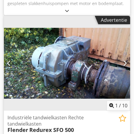
gespleten slakkenhuispompen met motor en bodemplaat.
Laatste toepassing als turbine. !!! Kaart als pomp en als
turbine als foto's !!! Fabrikant: KSB Type: Omega 350-360 A
Advertentie
Leveringspercentage: 1728 m³/h Bezorgingshoofd: 32 m
Snelheid: 1450 rpm Bouwjaar: 2001 Voor turbinebedrijf
Motor: VEM G21R 280 S4 Capaciteit: 75 kW bij ca. 20 meter
opvoerhoogte en 1600m³/h Dodod Nqi Rjpfx Ah Eswa
Spanning: 400 V Voor de werking van de pomp: benodigd
asvermogen: 177 kW benodigde elektromotor: 200 kW
NPSH-waarde: 6,9 Efficiëntie: 85,28%. maximale
bedrijfstemperatuur: 140°C Snelheidssensor: Ja !! Prijs per
stuk !!
1
/
10
Industriële tandwielkasten Rechte
tandwielkasten
Flender
Redurex SFO 500