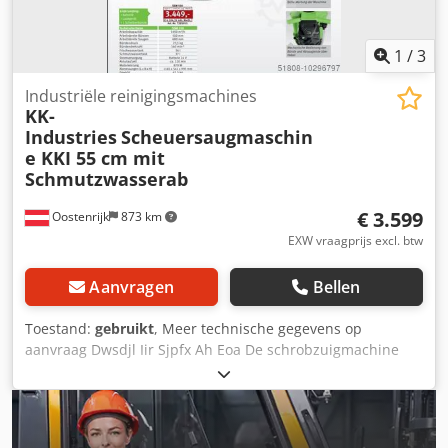
1
/
3
Industriële reinigingsmachines
KK-
Industries
Scheuersaugmaschin
e KKI 55 cm mit
Schmutzwasserab
€ 3.599
Oostenrijk
873 km
EXW vraagprijs excl. btw
Aanvragen
Bellen
Toestand:
gebruikt
, Meer technische gegevens op
aanvraag Dwsdjl Iir Sjpfx Ah Eoa De schrobzuigmachine
met een werkbreedte van 55 cm en halfautomatische
aandrijving is de ideale machine voor het reinigen van
kleine tot middelgrote oppervlakken, zelfs met hardnekkig
vuil. Hij is ontworpen voor een hoge productiviteit, lage