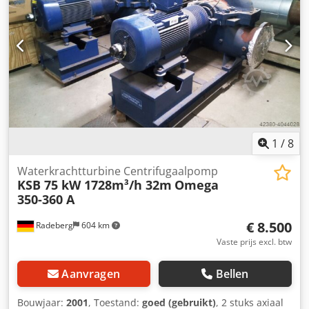
1
/
8
Waterkrachtturbine Centrifugaalpomp
KSB 75 kW 1728m³/h 32m
Omega
350-360 A
€ 8.500
Radeberg
604 km
Vaste prijs excl. btw
Aanvragen
Bellen
Bouwjaar:
2001
, Toestand:
goed (gebruikt)
, 2 stuks axiaal