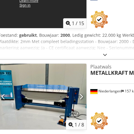
1
/
15
Toestand:
gebruikt
, Bouwjaar:
2000
, Ledig gewicht: 22.000 kg We
Plaatdikte: 2mm Met compleet beladingsstation - Bouwjaar: 2000 - 
markering aanwezig: Ja - CE certificaat aanwezig: Nee - Serienumm
[kW]: 18.0 - Max. plaatdikte [mm]: 2 - Max. werkbreedte [mm]: 1500
Transportgewicht [kg]: 22000kg Financiële informatie Csdpfezrd Ias
Plaatwals
exclusief BTW BTW/marge: BTW verrekenbaar voor ondernemers Lever
METALLKRAFT
M
alles in de industriële sectoren Lukas van Rossum
Niederlangen
157 
1
/
8