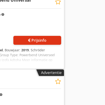
end Universal
m
Prijsinfo
el
, Bouwjaar:
2019
, Schröder
 Group Type: Powerbend Universeel
x Izofx Adtoha Meer informatie op
Advertentie