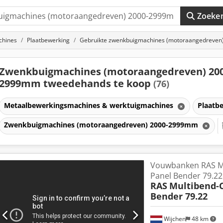
Zoeke
chines
Plaatbewerking
Gebruikte zwenkbuigmachines (motoraangedreve
Zwenkbuigmachines (motoraangedreven) 200
2999mm tweedehands te koop
(76)
Metaalbewerkingsmachines & werktuigmachines
Plaatb
Zwenkbuigmachines (motoraangedreven) 2000-2999mm
Vouwbanken RAS M
Panel Bender 79.22
RAS
Multibend-
Bender 79.22
Wijchen
48 km