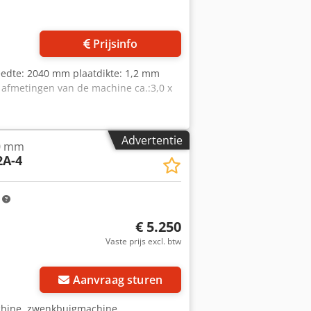
Prijsinfo
eedte: 2040 mm plaatdikte: 1,2 mm
 afmetingen van de machine ca.:3,0 x
Advertentie
0 mm
A-4
m
€ 5.250
Vaste prijs excl. btw
Aanvraag sturen
hine, zwenkbuigmachine,