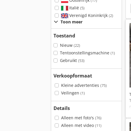
Oostenrijk
(17)
Italië
Jcb 8050 Zts
Jcb 8045 Zts
Case Cx20B Zts
(5)
Verenigd Koninkrijk
(2)
Toon meer
Toestand
Nieuw
(22)
Tentoonstellingsmachine
(1)
Gebruikt
(53)
Verkoopformaat
Kleine advertenties
(75)
Veilingen
(1)
Details
Alleen met foto's
(76)
Alleen met video
(11)