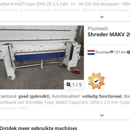
zetbank FASTI type 2095-25-2,5 Fabr. nr.: 94 295 004 Bouwjaar: 19
plaatdikte: 2,5 mm Slag van de bovenbalk: 380 mm Motorvermogen 
Adtea Aansluiting: 400 Volt, 50 Hz - NC-besturing FASTImatic FM100 
gesegmenteerd bovenstuk, bokkenpoot rail - Gecentraliseerde achte
Plaatwals
Buighoek gestuurd via besturing - Elektrische voetpedalen Gewicht:
Shroder
MAKV 20
Drachten
121 km
1
/
9
Toestand:
goed (gebruikt)
, Functionaliteit:
volledig functioneel
, Bo
kantbank van Schröder Type: MAKV Capaciteit: 2050 x 2,0 mm Csdp
Bouwjaar: 2007
Ontdek meer gebruikte machines