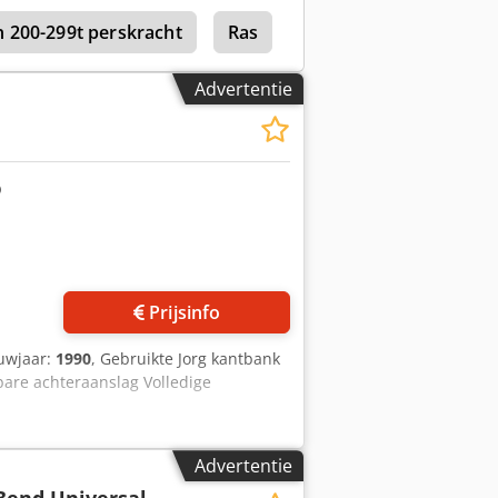
 200-299t perskracht
Ras
Schaerer 660 X 2000 
Advertentie
Prijsinfo
uwjaar:
1990
, Gebruikte Jorg kantbank
bare achteraanslag Volledige
Advertentie