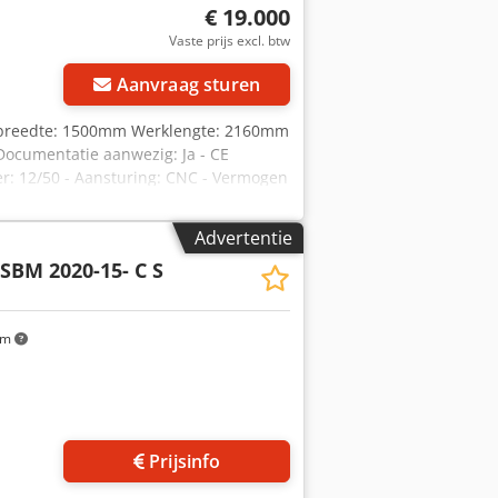
€ 19.000
Vaste prijs excl. btw
Aanvraag sturen
rkbreedte: 1500mm Werklengte: 2160mm
Documentatie aanwezig: Ja - CE
er: 12/50 - Aansturing: CNC - Vermogen
 - Opties: Beladingsysteem -
x Adtsha BTW: De getoonde prijs is
Advertentie
ing en inruil altijd mogelijk van
SBM 2020-15- C S
km
Prijsinfo