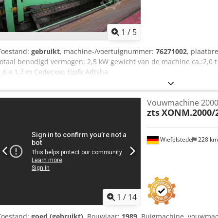
1
/
5
Toestand:
gebruikt
, machine-/voertuignummer:
76271002
, plaatbr
totaal benodigd vermogen: 2,5 kW gewicht van de machine ca.:2,0 t
1,6 x 1,7 m Cedecxxq Ejpfx Adtsha
Vouwmachine 200
zts
XONM.2000/2
Wiefelstede
228 k
1
/
14
Toestand:
goed (gebruikt)
, Bouwjaar:
1989
, Buigmachine, vouwmac