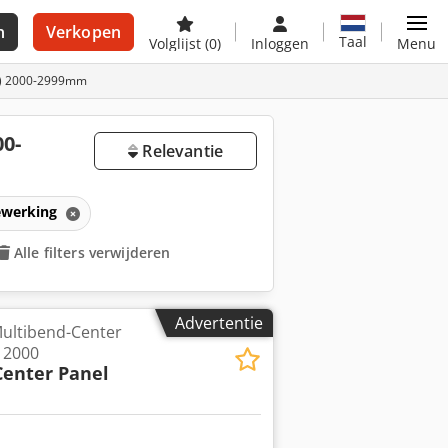
n
Verkopen
Taal
Volglijst
(0)
Inloggen
Menu
n) 2000-2999mm
0-
Relevantie
ewerking
Alle filters verwijderen
Advertentie
ultibend-Center
 2000
Center Panel