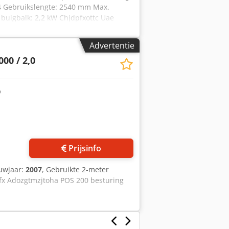
94 Gebruiks­lengte: 2540 mm Max.
buigbalk: 2,2 kW Chjdpfxottc Uae
- Ééndelige puntrail 135° - Extra
raanslag - Doorlopende aanslagrail -
Advertentie
 3000 kg In goede staat
00 / 2,0
Prijsinfo
uwjaar:
2007
, Gebruikte 2-meter
fx Adozgtmzjtoha POS 200 besturing