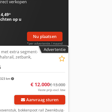
irect verkopen
 4,49
*
chten op u
Nu plaatsen
*per advertentie / maand
Advertentie
met extra segment-
alsrail, zetbank,
5
323 km
€ 12.000
€ 13.000
Vaste prijs excl. btw
Aanvraag sturen
ovenstuk, bokkenpoot rail Zwenkbuig-