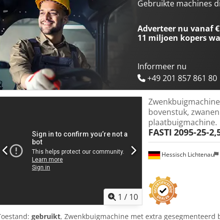
Gebruikte machines d
Adverteer nu vanaf €
11 miljoen kopers
wa
Informeer nu
+49 201 857 861 80
Zwenkbuigmachine 
bovenstuk, zwanenh
plaatbuigmachine.
FASTI
2095-25-2,
Hessisch Lichtenau
1
/
10
Toestand:
gebruikt
, Zwenkbuigmachine met extra gesegmenteerd b