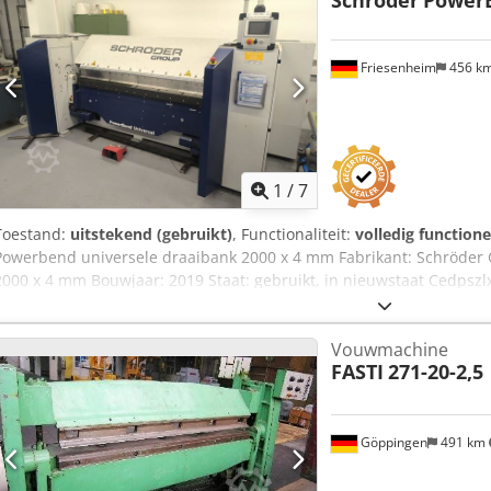
Schröder
PowerB
Friesenheim
456 k
1
/
7
Toestand:
uitstekend (gebruikt)
, Functionaliteit:
volledig functione
Powerbend universele draaibank 2000 x 4 mm Fabrikant: Schröder
2000 x 4 mm Bouwjaar: 2019 Staat: gebruikt, in nieuwstaat Cedpszl
aanvraag.
Vouwmachine
FASTI
271-20-2,5
Göppingen
491 km