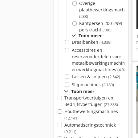
Overige
plaatbewerkingsmachines
(233)
Kantpersen 200-299t
perskracht
(186)
Toon meer
Draaibanken
(4.338)
Accessoires en
reserveonderdelen voor
metaalbewerkingsmachines
en werktuigmachines
(4.082)
Lassen & snijden
(2.542)
Slijpmachines
(2.180)
Toon meer
Transportvoertuigen en
Bedrijfsvoertuigen
(27.838)
Houtbewerkingsmachines
(12.141)
Automatiseringstechniek
(9.211)