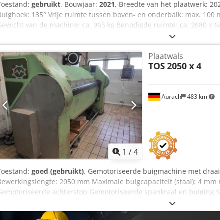
Toestand:
gebruikt
, Bouwjaar:
2021
, Breedte van het plaatwerk: 2
Buighoek: 135° Vrije ruimte tussen boven- en onderbalk: max. 10
Gewicht van de machine: ca. 965 kg Benodigde ruimte: ca. 2680 x 6
9.990 euro Speciale prijs op aanvraag Beschrijving: - Bediening me
plaatwerk met beide handen te positioneren - Het werkstuk wordt 
Plaatwals
kettingaandrijving vastgeklemd en gebogen - De buighoek wordt h
TOS
2050 x 4
schaalring worden afgelezen - Veel buigmogelijkheden dankzij de
Nauwkeurige beweging van de buigbalk via grote, vlakke geleiders -
Chjdpfxey Erw Ej Adtea
Aurach
483 km
1
/
4
Toestand:
goed (gebruikt)
, Gemotoriseerde buigmachine met draai-
Bewerkingslengte: 2050 mm Maximale buigcapaciteit (staal): 4 mm
Gemotoriseerde achterstop Gemotoriseerde spankraal en buiging 
Handmatig instelbare buigradius van 0-100 mm De machine verkeert 
functioneel.