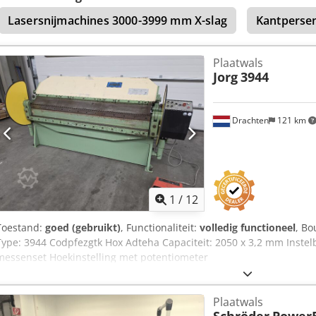
Lasersnijmachines 3000-3999 mm X-slag
Kantpersen
Plaatwals
Jorg
3944
Drachten
121 km
1
/
12
Toestand:
goed (gebruikt)
, Functionaliteit:
volledig functioneel
, Bo
Type: 3944 Codpfezgtk Hox Adteha Capaciteit: 2050 x 3,2 mm Instel
messenset Hoekinstelling met potentiometer
Plaatwals