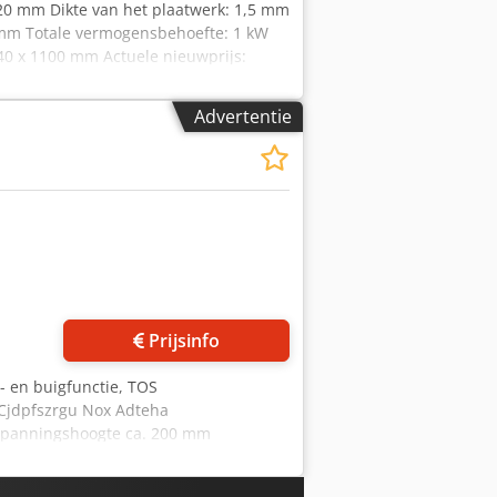
020 mm Dikte van het plaatwerk: 1,5 mm
0 mm Totale vermogensbehoefte: 1 kW
40 x 1100 mm Actuele nieuwprijs:
t de voet maakt het mogelijk om het
met een motor via een
Advertentie
andmatig ingesteld en kan op een
 segmentvormige bovenbalk -
 Zware, robuuste lasconstructie
Prijsinfo
 en buigfunctie, TOS
 Cjdpfszrgu Nox Adteha
Spanningshoogte ca. 200 mm
in goede staat en is volledig