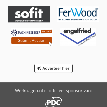
Tabe Agb-40
Tabe Agb-475 Bc
Tabe Agb-575
Tabe Agb-95
Tos Fgs 25
Tos Fgs 32/40
Tos Fgs 63 B
Adverteer hier
Tos Fgu 32
Trailer And Tools
Werktuigen.nl is officieel sponsor van: