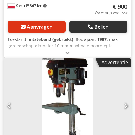
€ 900
Karsin
867 km
Vaste prijs excl. btw
Aanvragen
Bellen
Toestand:
uitstekend (gebruikt)
, Bouwjaar:
1987
, max.
gereedschap diameter 16 mm maximale boordiepte
160mm max freeslengte: 160mm voor/achter verstelling
met booreenheid afmetingen werktafel: 620x280mm hoek
Advertentie
tafelrotatie: +20˚ tafel omhoog/omlaag en zijwaarts
verstelbaar materiaal druk motorvermogen: 1,5kW
afmetingen L/W/H: 1100x650x1200mm Dwjdoqwdxxspfx
Aahja gewicht: 280kg