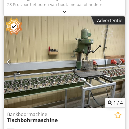
23 Pro voor het boren van hout, metaal of andere
materialen, voorzien van een snelspankop. Dwjdezrytlspfx
Aahja Technische specificaties: - Spindeltap: MK 2 -
Advertentie
Aansluitvermogen: 750 W // 400 V // 50 Hz
1
/
4
Bankboormachine
Tischbohrmaschine