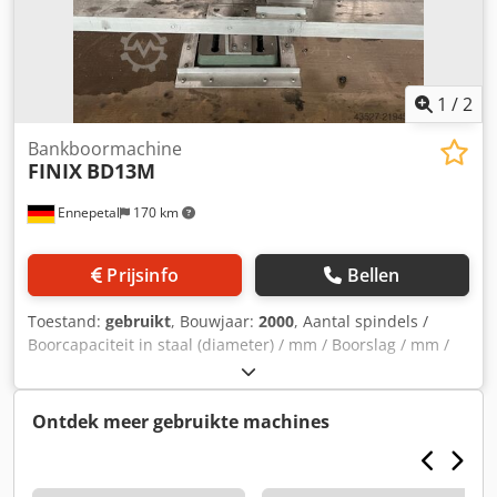
1
/
2
Bankboormachine
FINIX
BD13M
Ennepetal
170 km
Prijsinfo
Bellen
Toestand:
gebruikt
, Bouwjaar:
2000
, Aantal spindels /
Boorcapaciteit in staal (diameter) / mm / Boorslag / mm /
FINIS BD13M – tafelboormachine Dedpsy S Dm Sofx
Aahswa
Ontdek meer gebruikte machines