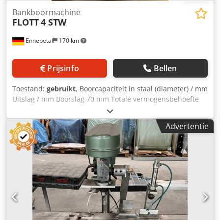
Beschikbaarheid: op korte termijn Locatie: Flörsheim
Bankboormachine
FLOTT
4 STW
Ennepetal
170 km
Prijsinfo
Bellen
Toestand:
gebruikt
, Boorcapaciteit in staal (diameter) / mm
Uitslag / mm Boorslag 70 mm Totale vermogensbehoefte
0,9 kW Tafelboormachine met inrichting Ø40mm Dodpjy
Tbv Tsfx Aahswa
Advertentie