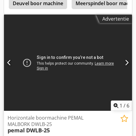
)
Deuvel boor machine
Meerspindel boor machi
Advertentie
1
/
6
Horizontale boormachine PEMAL
MALBORK DWLB-25
pemal
DWLB-25