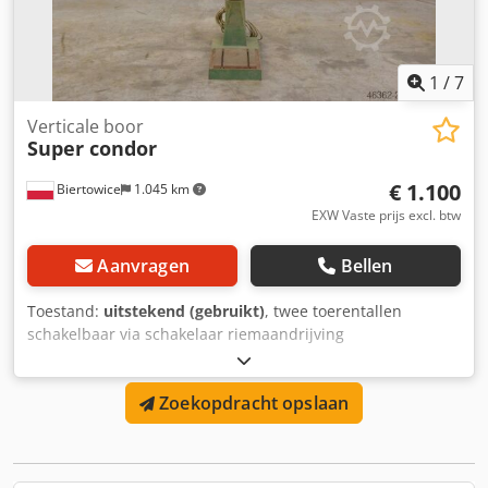
1
/
7
Verticale boor
Super condor
€ 1.100
Biertowice
1.045 km
EXW Vaste prijs excl. btw
Aanvragen
Bellen
Toestand:
uitstekend (gebruikt)
, twee toerentallen
schakelbaar via schakelaar riemaandrijving
motorvermogen 0,8 kW bankschroef Dwsdoyxcxajpfx Aahea
aansluiting 380V
Zoekopdracht opslaan