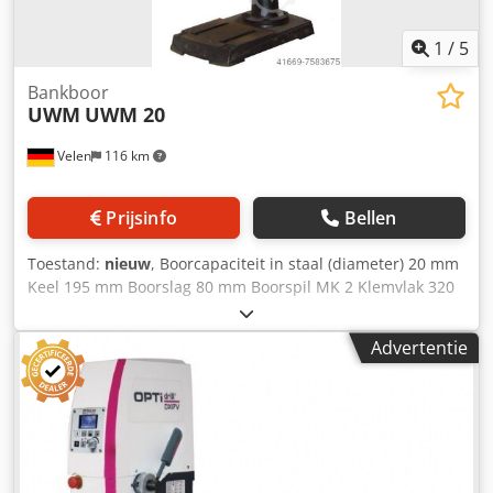
1
/
5
Bankboor
UWM
UWM 20
Velen
116 km
Prijsinfo
Bellen
Toestand:
nieuw
, Boorcapaciteit in staal (diameter) 20 mm
Keel 195 mm Boorslag 80 mm Boorspil MK 2 Klemvlak 320
x 300 mm Totaal benodigd vermogen 0,75 kW
Machinegewicht ca. 0,072 t Djdpfsiiq S Nox Aahswa
Advertentie
Benodigde ruimte ca. 0,7 x 0,4 x 1,1 m Stabiele
bankboormachine met zelfklemmende boorhouder met
boordiepteverstelling met nul trekker met noodstop
Tafelblad draaibaar