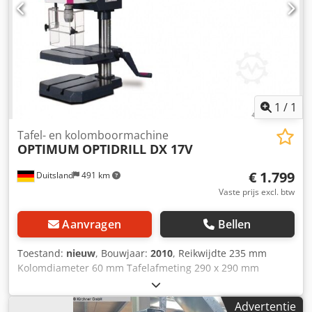
1
/
1
Tafel- en kolomboormachine
OPTIMUM
OPTIDRILL DX 17V
€ 1.799
Duitsland
491 km
Vaste prijs excl. btw
Aanvragen
Bellen
Toestand:
nieuw
, Bouwjaar:
2010
, Reikwijdte 235 mm
Kolomdiameter 60 mm Tafelafmeting 290 x 290 mm
Motorvermogen 1 kW Toerental 50 - 4000 tpm
Machinegewicht ca. 72 kg OPTIMUM kolomboormachine
Advertentie
OPTIdrill DX 17V -Kolomdiameter 60 mm Lengte (product)