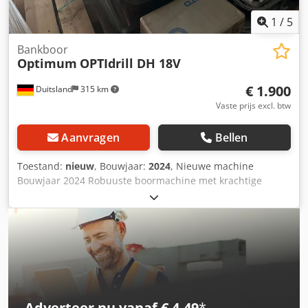
1
/
5
Bankboor
Optimum
OPTIdrill DH 18V
€ 1.900
Duitsland
315 km
Vaste prijs excl. btw
Aanvragen
Bellen
Toestand:
nieuw
, Bouwjaar:
2024
, Nieuwe machine
Bouwjaar 2024 Robuuste boormachine met krachtige
OPTIMUM borstelloze aandrijving. Hoogtepunt van de
machine: het menu-gestuurde bedienen van de werkmodi
boren/tappen. Geruisloze en krachtige borstelloze
aandrijving Optimale krachtoverbrenging dankzij
aluminium riemschijven in combinatie met een getande
GATES kwaliteitsriem Hoge looprust dankzij geslepen
meervoudige tandkoppeling
Concentriciteitsnauwkeurigheid gegarandeerd kleiner dan
Adverteer nu vanaf € 4,49
*