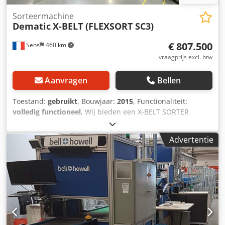
Sorteermachine
Dematic
X-BELT (FLEXSORT SC3)
€ 807.500
Sens
460 km
vraagprijs excl. btw
Aanvragen
Bellen
Toestand:
gebruikt
, Bouwjaar:
2015
, Functionaliteit:
volledig functioneel
, Wij bieden een X-BELT SORTER
SYSTEEM (FLEXSORT SC3) van de fabrikant DEMATIC te
koop aan. ALGEMENE BESCHRIJVING: - Het aangeboden
Advertentie
systeem betreft een Dematic X-Belt FlexSort SC3
sorteermachine, ideaal voor logistieke centra,
sorteerknooppunten, e-commerce, retail en high-
throughput toepassingen. - Gebruikte X-Belt sorter
(bouwjaar 2015) die nauwkeurig, snel en stil sorteert
dankzij gemotoriseerde wagentjes aangedreven door
elektromagneten. De installatie is reeds gedemonteerd,
afkomstig uit een operationele site en direct beschikbaar.