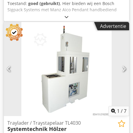
Toestand:
goed (gebruikt)
, Hier bieden wij een Bosch
Sigpack Systems met Manz Aico Pendant handbediend
programmeerapparaat aan. Bosch Sigpack Systems met
Manz Aico Pendant handbediend programmeerapparaat
Advertentie
Bosch Sigpack Systems XR31-3 met Manz Aico Pendant P51
handbediend programmeerapparaat 80017134
Dcedpfxszdrzrs Ahpok Bosch Sigpack Systems Type: XR31-3
Manz handprogrammeerapparaat Type: 80017134 Staat:
gebruikt Leveringsomvang: (zie afbeelding) (Wijzigingen en
fouten in de technische gegevens voorbehouden!) Voor
verdere vragen kunt u ons telefonisch bereiken.
Schriftelijke bestelling mogelijk per e-mail of fax.
1
/
7
Traylader / Traystapelaar TL4030
Systemtechnik Hölzer