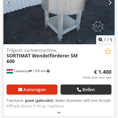
1
/
9
Trilgoot, sorteermachine,
SORTIMAT Wendelförderer
SM
600
€ 1.400
Tatabánya
1.070 km
Vaste prijs excl. btw
Aanvragen
Bellen
Toestand:
goed (gebruikt)
, Beker diameter 600 mm Dcsdjh
Rfffspfx Ahpsk Trilling: regelbaar