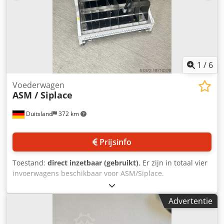
1
/
6
Voederwagen
ASM / Siplace
Duitsland
372 km
Prijsinfo
Toestand:
direct inzetbaar (gebruikt)
, Er zijn in totaal vier
invoerwagens beschikbaar voor ASM/Siplace.
Documentatie beschikbaar. Een bezoek ter plaatse is
mogelijk. Dcedev I U H Ajpfx Ahpsk
Advertentie