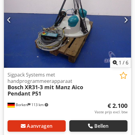
1
/
6
Sigpack Systems met
handprogrammeerapparaat
Bosch
XR31-3 mit Manz Aico
Pendant P51
€ 2.100
Borken
113 km
Vaste prijs excl. btw
Aanvragen
Bellen