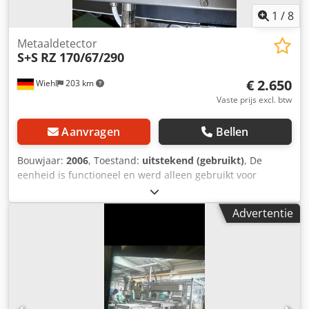
1
/
8
Metaaldetector
S+S
RZ 170/67/290
€ 2.650
Wiehl
203 km
Vaste prijs excl. btw
Aanvragen
Bellen
Bouwjaar:
2006
, Toestand:
uitstekend (gebruikt)
, De
eenheid is functioneel en werd alleen gebruikt voor
experimentele doeleinden. Dsdpfxeh Im Eqj Ahpsck
Trechter is inbegrepen
Advertentie