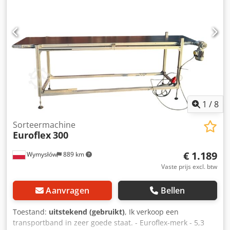
Capaciteit: 4500 containers per uur Totale lengte: 38 m
Breedte: 7 m Aantal voederstations: 3 stuks. Dcodpfx Ahsixl
S Repjk Aantal vleugels: 114 stuks. Totaal aantal lozingen:
201, waarvan 120 aan de ene kant en 81 aan de andere
kant Aantal motoren: 2 stuks. Machinelocatie: 89-600
Chojnice/Polen Machine is gedemonteerd, droog
opgeslagen en klaar voor verzending. Neem contact met
me op als je geïnteresseerd bent
1
/
8
Sorteermachine
Euroflex
300
€ 1.189
Wymysłów
889 km
Vaste prijs excl. btw
Aanvragen
Bellen
Toestand:
uitstekend (gebruikt)
, Ik verkoop een
transportband in zeer goede staat. - Euroflex-merk - 5,3