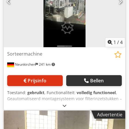
1
/
4
Sorteermachine
Neunkirchen
241 km
Prijsinfo
Bellen
Toestand:
gebruikt
, Functionaliteit:
volledig functioneel
,
Geautomatiseerd montagesysteem voor filterinzetstukken –
geschikt voor Arburg spuitgietmachines Te koop wordt een
complete montageopstelling aangeboden, die eerder aan
Advertentie
een Arburg spuitgietmachine was gemonteerd. De
installatie werd gebruikt om filters nauwkeurig en
geautomatiseerd in kunststofonderdelen te plaatsen. Het