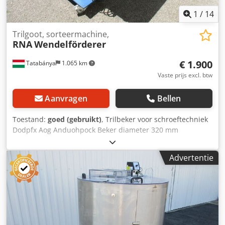
1
/
14
Trilgoot, sorteermachine,
RNA
Wendelförderer
€ 1.900
Tatabánya
1.065 km
Vaste prijs excl. btw
Aanvragen
Bellen
Toestand:
goed (gebruikt)
, Trilbeker voor schroeftechniek
Dodpfx Aog Anduohpock Beker diameter 320 mm
Advertentie