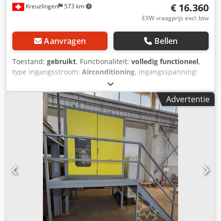
€ 16.360
Kreuzlingen
573 km
EXW vraagprijs excl. btw
Aanvragen
Bellen
Toestand:
gebruikt
, Functionaliteit:
volledig functioneel
,
type ingangsstroom:
Airconditioning
, ingangsspanning:
220 V
, Uitrusting:
verlichting
, Te koop: een corona-
walsafscheider van het merk hamos, type: KWS 1010-1 -
Advertentie
Bouwjaar: ca. 1998 -Ca. 500 bedrijfsuren -Uitsluitend
gebruikt voor proefnemingen en testen, nooit geïntegreerd
in een productielijn, daardoor zeer geringe slijtage -
Technisch functioneel Toepassingsgebied -Elektrostatische
scheiding -Kunststof- en recyclingtoepassingen -
Materiaalkundige proeven, productie Bijzonderheden -
Robuuste industriële uitvoering -Zelfstandige machine met
besturing -Ideaal voor laboratoria, ontwikkelingsafdelingen
of pilotinstallaties Verkoop zoals bezichtigd Dcodpfx
Asyhcqyjhpjk Bezichtiging na afspraak mogelijk