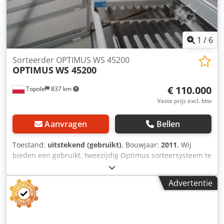
89-600 Chojnice/Polen Prijs op aanvraag Machine is getest
en is gedemonteerd, droog opgeslagen en klaar voor
verzending of ophalen. Dcsdpfxoixqbco Ahpjk Neem
contact met ons op als u geïnteresseerd bent
1
/
6
Sorteerder OPTIMUS WS 45200
OPTIMUS
WS 45200
€ 110.000
Topole
837 km
Vaste prijs excl. btw
Aanvragen
Bellen
Toestand:
uitstekend (gebruikt)
, Bouwjaar:
2011
, Wij
bieden een gebruikt, tweezijdig Optimus sorteersysteem te
koop aan. Het is een Optisorter, model WS 45200. Het
systeem wordt volledig gedemonteerd en klaargemaakt
Advertentie
voor transport. Technische gegevens: Bouwjaar: 2011
Telbord: 3F + N + PE, Stuurspanning: 24 VDC, Voeding: 400
V, 25 A (max.) Productafmetingen: min. 150x150x5mm,
gewicht 0,1kg; max. 400x280x40mm, gewicht 2kg