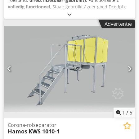
Toestand:
direct inzetbaar (gebruikt)
, Functionaliteit:
volledig functioneel
, Staat: gebruikt / zeer goed Dcedpfx
Aheyx Spnjpsk Beschikbaarheid: direct Beschrijving:
Keyence LJ-V7080 laserprofielsensor (meetkop) uit de LJ-
Advertentie
V7000 serie. Geschikt voor nauwkeurige profiel- en
hoogtemetingen. Leveringsomvang: alleen meetkop LJ-
V7080 (zonder controller / zonder toebehoren) Locatie:
Vöhrenbach - Duitsland Prijs: €800
1
/
6
Corona-rolseparator
Hamos
KWS 1010-1