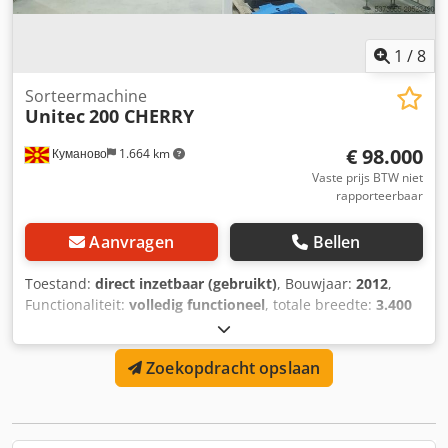
1
/
8
Sorteermachine
Unitec
200 CHERRY
€ 98.000
Куманово
1.664 km
Vaste prijs BTW niet
rapporteerbaar
Aanvragen
Bellen
Toestand:
direct inzetbaar (gebruikt)
, Bouwjaar:
2012
,
Functionaliteit:
volledig functioneel
, totale breedte:
3.400
mm
, totale lengte:
250 mm
, totale hoogte:
1.900 mm
,
Uitrusting:
documentatie / handleiding
, Unitec
Zoekopdracht opslaan
sorteersysteem, sorteert op grootte, ca. 1000 kg per uur
Dcedpfx Asxwmtcohpsk