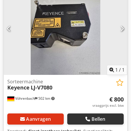
1
/
1
Sorteermachine
Keyence
LJ-V7080
€ 800
Vöhrenbach
502 km
vraagprijs excl. btw
Aanvragen
Bellen