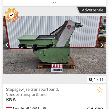
m/minuut - Lengte 300cm Dcsdpevyllgofx Ahpok - Breedte
50cm - Werkhoogte 85cm + 20cm verstelbare poten. - 400V
Advertentie
voeding
1
/
11
Stapsgewijze transportband,
Voedertransportband
RNA
Tatabánya
1.067 km