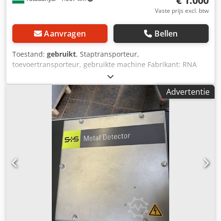
€ 1.000
Vaste prijs excl. btw
Aanvragen
Bellen
Toestand:
gebruikt
, Staptransporteur,
toevoertransporteur, gebruikte machine Fabrikant: RNA
Model: --- Totale afmetingen: Breedte: 1850 mm Diepte:
1600 mm Hoogte: 1430 mm Dcjdpfx Ahsyzmbkspjk
Advertentie
Elektrische gegevens: 400V Bandafmeting: 1050 x 560 mm
Staptransporteur afmeting: 820 x 610 mm Transportband
afmeting: 1580 x 70 mm (onvolledig) In de staat zoals
getoond op de foto's!