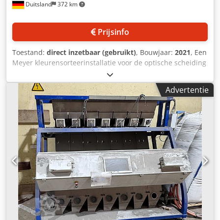
Duitsland
372 km
Prijsinfo
Toestand:
direct inzetbaar (gebruikt)
, Bouwjaar:
2021
, Een
Meyer kleurensorteerinstallatie voor de optische scheiding
van kleine korrelgroottes in de voedingsmiddelenindustrie
is beschikbaar. Goten: 10, camera’s: 20, cameratype: RGB
Advertentie
5400 CCD, compressorvermogen: 37 kW,
compressorlevering: 7,1 m³/min. Inclusief geïntegreerde
roestvrijstalen container, koeldroger en
schroefcompressor. De transportsystemen zijn gebruikt
geïntegreerd en dienen indien nodig te worden
vernieuwd. Documentatie aanwezig. Bezichtigen ter
plaatse is mogelijk. Dcodpfsxxa S Ujx Ahpek