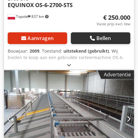
EQUINOX
OS-6-2700-STS
€ 250.000
Topole
837 km
Vaste prijs excl. btw
Aanvragen
Bellen
Bouwjaar:
2009
, Toestand:
uitstekend (gebruikt)
, Wij
bieden te koop aan een gebruikte sorteermachine OS-6-
2700-STS van de fabrikant EQUINOX. Beschrijving van het
product Fabrikant: EQUINOX Type: OS-6-2700-STS
Advertentie
Bouwjaar: 2009 Serienummer: P.DWA.119 Totale afmeting
L: 33000 mm Totale afmeting B: 4200 mm Totale afmeting
H: 1850 mm Capaciteit van de sorteermachine: 6000
stuks/uur Kenmerken: 2 inductiezones bestaande uit 3
inductieposities en omnidirectionele barcodescanning; 90
afgiftestations + 4 niet-leesstations. Output ca. 6000 stuks
per uur; Formaatafmetingen voor gesorteerde items;
Gewicht 0,02-6 kg; Lengte 70-450 mm; Breedte 70-300 mm;
Hoogte 5-250 mm De goederen mogen niet buiten de
contouren van de verpakking uitsteken. Machinelocatie: