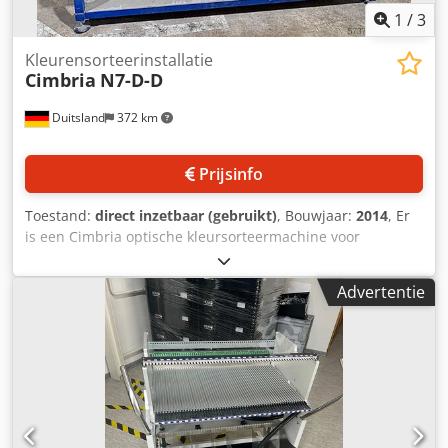
1
/
3
Kleurensorteerinstallatie
Cimbria
N7-D-D
Duitsland
372 km
Prijsinfo
Toestand:
direct inzetbaar (gebruikt)
, Bouwjaar:
2014
, Er
is een Cimbria optische kleursorteermachine voor
stortgoederen beschikbaar. Nominale doorvoercapaciteit:
ca. 7 t/u, goten: 7, sorteerbreedte: ca. 1200 mm, maximaal
Advertentie
aantal defectfamilies: 16, uitwerpprecisie: +/-0,5 mm,
nauwkeurigheid: boven 99%, invoerhoogte: ca. 2500 mm.
Afmetingen (L/B/H): ca. 3500 mm/1800 mm/2200 mm,
gewicht: ca. 1200 kg. Documentatie is aanwezig.
Bezichtiging ter plaatse is mogelijk. Dcsdpfx Aoxxl Nlohpok