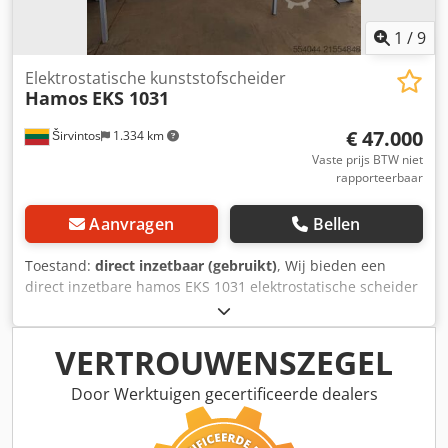
1
/
9
Elektrostatische kunststofscheider
Hamos
EKS 1031
€ 47.000
Širvintos
1.334 km
Vaste prijs BTW niet
rapporteerbaar
Aanvragen
Bellen
Toestand:
direct inzetbaar (gebruikt)
, Wij bieden een
direct inzetbare hamos EKS 1031 elektrostatische scheider
voor kunststoffen aan. Dodpfx Ahoyv Hzajpsck Deze
machine is ontworpen voor efficiënte scheiding van
gemengde kunststofmaterialen met behulp van
VERTROUWENSZEGEL
elektrostatische technologie. Ideaal voor recycling- en
industriële verwerkingsdoeleinden. Toestand: direct
Door Werktuigen gecertificeerde dealers
inzetbaar Spanning: 400 V Frequentie: 50 Hz Type: EKS
1031-0 De machine verkeert in goede werkende staat.