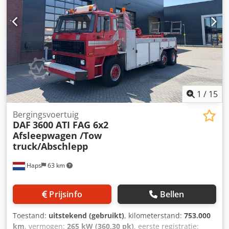
1
/
15
Bergingsvoertuig
DAF
3600 ATI FAG 6x2
Afsleepwagen /Tow
truck/Abschlepp
Haps
63 km
Prijsinfo
Bellen
Toestand:
uitstekend (gebruikt)
, kilometerstand:
753.000
km
, vermogen:
265 kW (360,30 pk)
, eerste registratie: