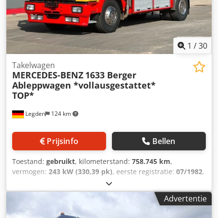
1
/
30
Takelwagen
MERCEDES-BENZ
1633 Berger
Ableppwagen *vollausgestattet*
TOP*
Legden
124 km
Prijsinfo
Bellen
Toestand:
gebruikt
, kilometerstand:
758.745 km
,
vermogen:
243 kW (330,39 pk)
, eerste registratie:
07/1982
,
brandstoftype:
diesel
, totaalgewicht:
16.000 kg
,
asconfiguratie:
2 assen
, volgende keuring (TÜV):
10/2026
,
Advertentie
kleur:
geel
, soort overbrenging:
mechanisch
, totale lengte:
7.700 mm
, totale breedte:
2.500 mm
, totale hoogte:
3.400