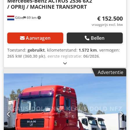
Mercedes-Benz
ACTROS 2536 6X2
/ OPRIJ / MACHINE TRANSPORT
€ 152.500
Gilze
69 km
vraagprijs excl. btw
Aanvragen
Bellen
Toestand:
gebruikt
, kilometerstand:
1.572 km
, vermogen:
265 kW (360,30 pk)
, eerste registratie:
06/2026
,
brandstoftype:
diesel
, bandenmaten:
315/60R22.5
,
asconfiguratie:
6x2
, wielbasis:
4.600 mm
, brandstof:
Advertentie
diesel
, remmen:
motorrem
, kleur:
beige
, soort
overbrenging:
automatisch
, emissieklasse:
Euro 6
,
ophanging:
lucht
, totale lengte:
9.600 mm
, totale breedte:
2.550 mm
, Bouwjaar:
2026
, Uitrusting:
ABS, AdBlue,
aanhangwagenkoppeling, airconditioning, centrale
vergrendeling, cruise control, differentieelslot,
elektrische raamverstelling, spoiler, tractieregeling
, =
Verdere opties en accessoires = - Dakspoiler -
Afstandsbedienbare centrale vergrendeling - Liftas -
Luchtvering - Radio - Zonneklep - Gereedschapskist =