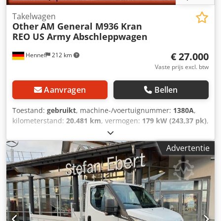
Takelwagen
Other
AM General M936 Kran
REO US Army Abschleppwagen
€ 27.000
Hennef
212 km
Vaste prijs excl. btw
Aanvragen
Bellen
Toestand:
gebruikt
, machine-/voertuignummer:
1380A
,
kilometerstand:
20.481 km
, vermogen:
179 kW (243,37 pk)
,
eerste registratie:
07/1984
, brandstoftype:
diesel
,
totaalgewicht:
16.388 kg
, asconfiguratie:
3 assen
, kleur:
Advertentie
groen
, soort overbrenging:
automatisch
, Uitrusting:
ABS,
aanhangwagenkoppeling, compressor, kraan,
vierwielaandrijving
, TUV is gemaakt NIEUW!!! So-KFZ
registratie , De AM General in een goede staat rechtstreeks
uit het leger , Goed onderhouden en onderhouden, de
body is in goede staat (voertuig uit de reserve) daarom is
de verf slecht en gedeeltelijk afgebladderd , De M936W / W