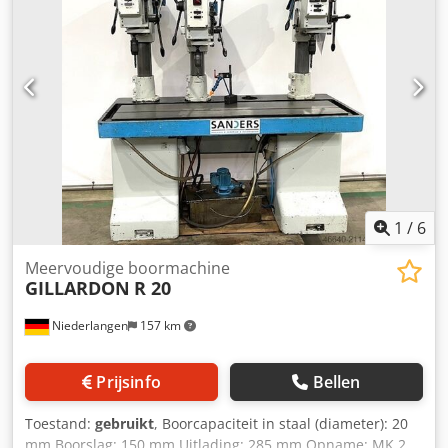
1
/
6
Meervoudige boormachine
GILLARDON
R 20
Niederlangen
157 km
Prijsinfo
Bellen
Toestand:
gebruikt
, Boorcapaciteit in staal (diameter): 20
mm Boorslag: 150 mm Uitlading: 285 mm Opname: MK 2