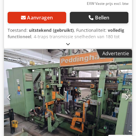
EXW Vaste prijs excl. btw
Aanvragen
Bellen
Toestand:
uitstekend (gebruikt)
, Functionaliteit:
volledig
functioneel
, 4-traps transmissie snelheden van 180 tot
2000 tpm motorvermogen 0,75 kW Chjdpeyxcu Iofx Agrja
diepteaanslag hoogteverstelling omhoog/omlaag
Advertentie
bankschroef tegen meerprijs