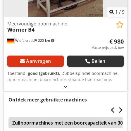
1
/
9
Meervoudige boormachine
Wörner
B4
€ 980
Wiefelstede
228 km
Vaste prijs excl. btw
Aanvragen
Bellen
Toestand:
goed (gebruikt)
, Dubbelspindel boormachine,
rijboormachine, boormachine, staande boormachine,
kolomboormachine -Spindelopname: B13 -Tafelafmeting:
300 x 1100 mm -Uitslag: 150/180 mm -Spindelslag: 50/70
mm Chsdeb A Ikiopfx Agrja -Gewicht: ca. 200 kg
Ontdek meer gebruikte machines
s
Zuilboormachines met een boorcapaciteit van 30-3