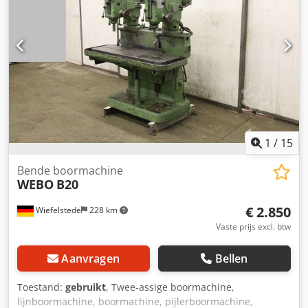
1
/
15
Bende boormachine
WEBO
B20
€ 2.850
Wiefelstede
228 km
Vaste prijs excl. btw
Aanvragen
Bellen
Toestand:
gebruikt
, Twee-assige boormachine,
lijnboormachine, boormachine, pijlerboormachine,