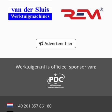
International 844
International 844 S
Job-Mann 200-35
Job-Mann 303-50 Wl
Adverteer hier
New Holland-Kobelco
Trailer And Tools
Werktuigen.nl is officieel sponsor van:
Van Riet
+49 201 857 861 80