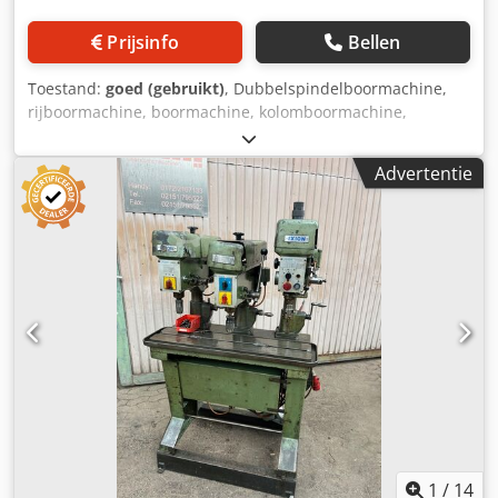
Prijsinfo
Bellen
Toestand:
goed (gebruikt)
, Dubbelspindelboormachine,
rijboormachine, boormachine, kolomboormachine,
staande boormachine - Spindelopname: B10 -
Tafelafmeting: 770 x 300 mm - Max. tussenmaat: mm -
Advertentie
Uitslag: 200 mm Codpjb D I Dtefx Agroha - Toerentallen:
250-4000/365-4150 omw/min - Spindelslag: 100 mm -
Afmetingen: 960/970/H1600 mm - Gewicht: 512 kg
1
/
14