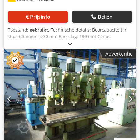
Prijsinfo
Bellen
Toestand:
gebruikt
, Technische details: Boorcapaciteit in
staal (diameter): 30 mm Boorslag: 180 mm Conus
boorspindel: 4 x MK 3 Spindelprojectie: 310 mm
Spindelafstand: 490 mm Csdpfx Aeu Idu Hogrsha Aantal
Advertentie
boorstations: 4 Kopinstelling: 300 (handmatig) mm Aanzet::
0,08 - 0,64 / 6 stap mm/omw. Spiltoerental:: 50 - 1.215 / 19
stappen omw/min Spindel / tafel afstand: max./min.: 500 /
200 mm Tafeloppervlak: 1820 x 395 mm Tafelverstelling:
Hoogte: 300 (handmatig) mm Totaal benodigd vermogen:
4x 1,5 (6,0 kW) kW Machinegewicht ca.: 2,8 ton
Machineafmetingen ca. LxBxH: 2,1 x 1,1 x 2,75 m Verdere
technische gegevens: -Centreerafstand van de boorspindel
490mm -draad snijden op boorkolommen 3 en 4 met
automatische omschakeling -alle boorspindels draaien
rechtsom en linksom -tegenas en variator -met
koelsysteem *