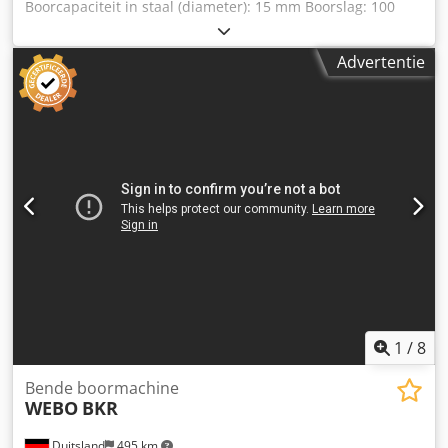
Boorcapaciteit in staal (diameter): 15 mm Boorslag: 100
mm Schroefdraad snijden: M16 Aantal boorstations: 3
Conus boorspindel: 3x MK2 Chjdpfxou Idute Agrea
Advertentie
Spindelprojectie: 220 mm Asafstand: 335 mm
Spilkopverstelling: (verticaal) 290 manueel mm Aanzet::
handmatig mm/omwenteling Spiltoerental:: 220-1600 /
400-3200 / 800-6400 tpm Spindel/tafel afstand: min/max:
235/525 mm Tafeloppervlak: 1270 x 315 mm
Tafelverstelling: vast / vast mm Totaal benodigd vermogen:
niet bekend kW Machinegewicht ca.: 0,72 t
Machineafmetingen ca. LxBxH: 1,4 x 0,8 x 2,25 m incl.
koelwatersysteem Bediening met hand- en voetbediening
De boorspindels zijn als volgt uitgerust: 1x boorhouder
13mm 2x snelspanboorhouder 10mm *
1
/
8
Bende boormachine
WEBO
BKR
Duitsland
495 km