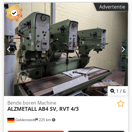
Advertentie
1
/
6
Bende boren Machine
ALZMETALL
AB4 SV, RVT 4/3
Goldenstedt
225 km