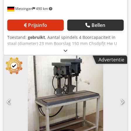
Metzingen
490 km
Prijsinfo
Bellen
Toestand:
gebruikt
, Aantal spindels 4 Boorcapaciteit in
staal (diameter) 23 mm Boorslag 150 mm Chsdpfjt Hw U
Nox Agrea Totaal benodigd vermogen kW Machinegewicht
ca. t Benodigde ruimte ca. m
Advertentie