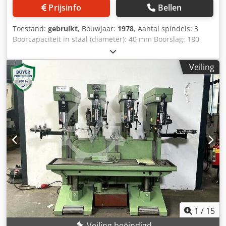
Prijsinfo
Bellen
Toestand:
gebruikt
, Bouwjaar:
1978
, Aantal spindels: 3
Boorcapaciteit in staal (diameter): 40 mm Boorslag: 180
mm Machinegewicht ca. 2,3 t inclusief koelsysteem
verdere gegevens zie afbeelding Chjdod Ih S Sopfx Agrea
Veiling
1
/
15
Veiling beëindigd