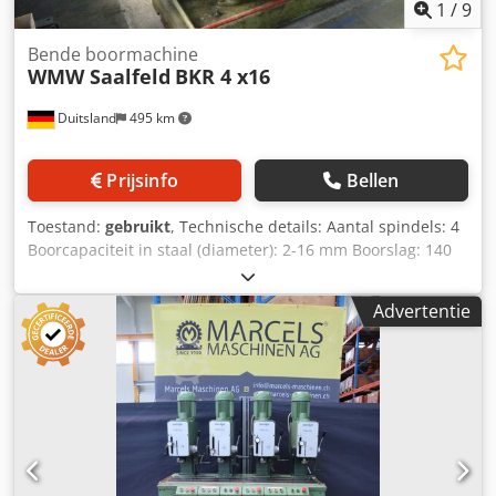
1
/
9
Bende boormachine
WMW Saalfeld
BKR 4 x16
Duitsland
495 km
Prijsinfo
Bellen
Toestand:
gebruikt
, Technische details: Aantal spindels: 4
Boorcapaciteit in staal (diameter): 2-16 mm Boorslag: 140
mm Conus boorspindel: MK 3 Spindelprojectie: 280 mm
Spilafstand: 455 mm Kopinstelling: 250 via hand - zwengel
Advertentie
mm Aanzet:: 0,08 - 0,12 - 0,20 - 0,31 / 4 stappen
mm/omwenteling Aanzet:: automatisch + handmatig
Spiltoerental:: 180 - 2000 / 8 stappen omw/min
Spindel/tafel afstand: min. 3x 140mm en 1x 260mm mm
Spindel/tafel afstand: max. 3x 700mm en 1x 820mm mm
Tafeloppervlak: 1800 x 350 mm Tafelverstelling: 300 via
hand mm Totaal benodigd vermogen: 6,3 kW
Machinegewicht ca.: 2,4 ton Machineafmetingen ca. LxBxH: