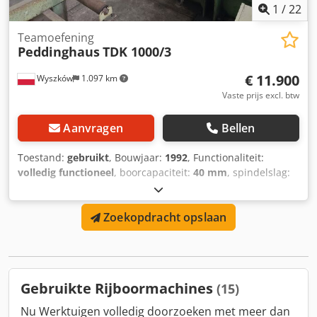
1
/
22
Teamoefening
Peddinghaus
TDK 1000/3
€ 11.900
Wyszków
1.097 km
Vaste prijs excl. btw
Aanvragen
Bellen
Toestand:
gebruikt
, Bouwjaar:
1992
, Functionaliteit:
volledig functioneel
, boorcapaciteit:
40 mm
, spindelslag:
300 mm
, aantal spindels:
3
, totaalgewicht:
9.000 kg
,
Boorinstallatie voor staalconstructies - boren van gaten in
Zoekopdracht opslaan
staalprofielen. fabrikant - PEDDINGHAUS Duitsland; type -
TDK 1000/3; productiejaar - 1992; aantal boorspindels - 3
st. (twee horizontaal en één verticaal); boordiameter in
S355-staal - van 8 tot 40 mm; type boren - HSS snelstaal;
boorbevestiging in de spindel - Morseconus 4; koeling van
Gebruikte Rijboormachines
(15)
de boor - via de spil en via kanalen in de boor;
spindelvoeding - hydraulisch met instelbare drukkracht;
Nu Werktuigen volledig doorzoeken met meer dan