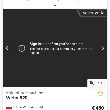
Toerentalbereik: 150 - 3000 omw/min Gewicht: 1700 kg
Benodigde ruimte ca. 1600 x 700 x 1850 mm Uitrusting:
Advertentie
Chsdpfjygm R Uox Agrsa - Rijboormachine met 3
booreenheden - 1 boorkop met rechts-/linksdraaiend -
Koelvloeistofinstallatie - Boorkop
1
/
10
Kolomboormachine
Webo
B20
€ 480
Izdebnik
1.043 km