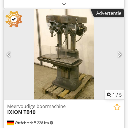
kolomboormachine -spindelmontage: MK2 -Motor: 1,2/0,85
kW -Tafelafmetingen: 1175 x 355 mm -keel: 255 mm Cedpfx
Advertentie
Aed Tm Hnegrsha -snelheden: 125 - 1400 rpm -
spindelslag: 125 mm -Afmetingen: 1345/960/H1900 mm -
Gewicht: 1212 kg
1
/
5
Meervoudige boormachine
IXION
TB10
Wiefelstede
228 km