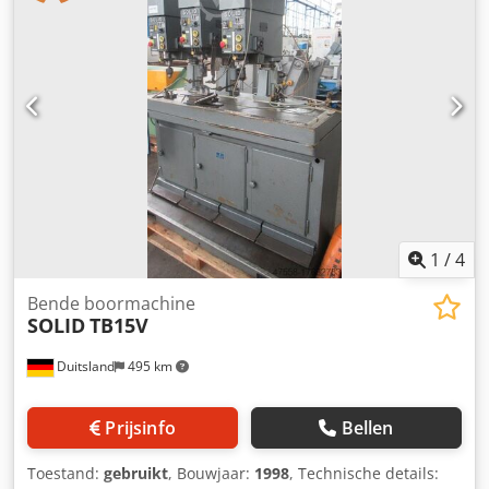
mm Voeding: 0,08 - 1,25 mm/omw (9 stappen) Afstand
spindel/tafel: 710 mm Tafeloppervlak: 450 x 560 mm Totale
vermogensbehoefte: 12,4 kW Machinegewicht ca.: 3,1 t
Afmetingen machine ca. LxBxH: 2,15 x 1,40 x 2,65 m Bij de
rijboormachine heeft de vorige eigenaar een boorspindel
met kast verwijderd!
1
/
4
Bende boormachine
SOLID
TB15V
Duitsland
495 km
Prijsinfo
Bellen
Toestand:
gebruikt
, Bouwjaar:
1998
, Technische details: