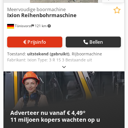
Meervoudige boormachine
Ixion
Reihenbohrmaschine
Tönisvorst
121 km
Prijsinfo
Bellen
Toestand:
uitstekend (gebruikt)
, Rijboormachine
Fabrikant: Ixion Type: 3 R 15 3 Bestaande uit
tapboormachine BT15GL Draadtapcapaciteit tot M16 8
tapgeleidepatronen Spoed: 0,4-0,5-0,7-0,8-1-1,25-1,5-1,75
Boormachine BT 15 P Chedpfezdp U Nex Agroa MK2 10
toerentallen 240 - 3800 omw/min en boormachine BT 15 5
toerentallen 480 - 3800 omw/min Lengte 980 mm Breedte
660 mm Hoogte 1600 mm Gewicht 420 kg
Adverteer nu vanaf € 4,49
*
11 miljoen kopers
wachten op u