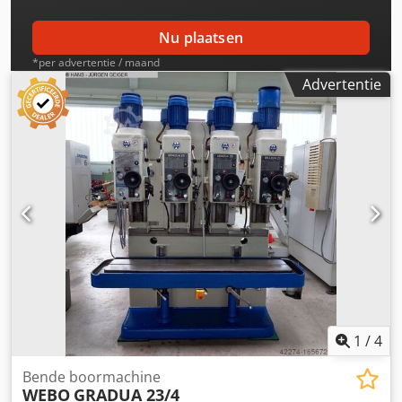
Nu plaatsen
*per advertentie / maand
Advertentie
1
/
4
Bende boormachine
WEBO
GRADUA 23/4