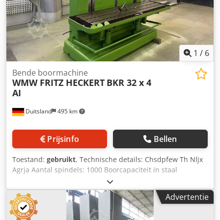
1
/
6
Bende boormachine
WMW FRITZ HECKERT
BKR 32 x 4
AI
Duitsland
495 km
Prijsinfo
Bellen
Toestand:
gebruikt
, Technische details: Chsdpfew Th Nljx
Agrja Aantal spindels: 1000 Boorcapaciteit in staal
(diameter): 32 mm Boorslag: 200 mm Toerentalbereik: 63 -
1000 tpm Boorcapaciteit in gietijzer: 50 mm Boorspindel
Advertentie
Morseconus: MK4 Spindeluitslag: 315 mm Spindelafstand:
475 mm Aantal boorstations: 3 Spindelkopverstelling: 280