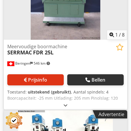
2,1 x 0,9 x 2,2 m Toepassing: Boren, verzinken, ruimen en
draadsnijden. Elke boorspindel heeft zijn eigen
aandrijfmotor Uitrusting: Voetpedaal/bediening
Handslinger * Csdpfx Asu Idugogreha
1
/
8
Meervoudige boormachine
SERRMAC
FDR 25L
Beringen
546 km
Prijsinfo
Bellen
Toestand:
uitstekend (gebruikt)
, Aantal spindels: 4
Boorcapaciteit: -25 mm Uitlading: 205 mm Pinolslag: 120
mm Spindelsnelheden: 150–2.000 tpm Chjdpfx Asy Iz
Sdegrsa Tafelgrootte: 1400 x 275 mm Met draadsnij-
Advertentie
inrichting MARCELS MASCHINEN CH