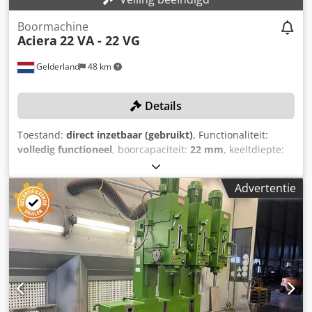
Boormachine
Aciera
22 VA - 22 VG
Gelderland
48 km
Details
Toestand:
direct inzetbaar (gebruikt)
, Functionaliteit:
volledig functioneel
, boorcapaciteit:
22 mm
, keeltdiepte:
370 mm
, tafel lengte:
1.800 mm
, boordiepte:
120 mm
,
toerental (max.):
3.600 rpm
, TECHNISCHE DETAILS
Advertentie
Boordiepte: 120 mm Boorcapaciteit: 22 mm Uitlading: 370
mm Aantal booreenheden: 4 Csdpfxey Hg E Te Agroha
Vermogen: 4,4 kW Tafeltype: Vaste tafel Tafelafmetingen:
1.800 x 500 mm Hoofdasvermogen: 1,0 kW Toerentalbereik
spil: 345 - 3.600 tpm MACHINE-INFORMATIE Afmetingen &
Gewicht Afmetingen (L x B x H): 1.900 x 1.000 x 1.900 mm
Leeggewicht: 1.500 kg Transporteenheden: 1 UITRUSTING
Documentatie Conventionele bediening