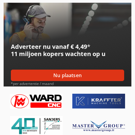
International 433
International 453
International 533
Adverteer nu vanaf € 4,49
*
International 553
11 miljoen kopers
wachten op u
International 554
International 644
Nu plaatsen
International 654
*per advertentie / maand
International 734
International 824
International 833
International 834