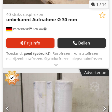
1
/
14
40 stuks raspfrezen
unbekannt
Aufnahme Ø 30 mm
Wiefelstede
228 km
Prijsinfo
Bellen
Toestand:
goed (gebruikt)
, Raspfrezen, kunststoffrezen,
matrijzenbouwfrezen, Styrodurfrezen, piepschuimfrezen -
Raspfrezen: 40 stuks - Opname: Ø 30 mm Dcjdpfowyk Swex
Ab Eek - Type/afmetingen: zie foto's -
Advertentie
Transportafmetingen: 800/600/H420 mm - Totaal gewicht:
89,4 kg