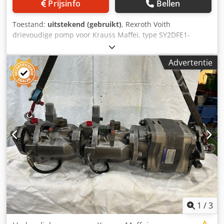
Prijsinfo
Bellen
Toestand:
uitstekend (gebruikt)
, Rexroth Voith
drievoudige pomp voor Krauss Maffei, type SY2DFE1-
20/071/071 KM-nummer: 6268540 Dodozl Dg Nopfx Ab
Eock KM-nummer: 6441936 R901196471
Advertentie
1
/
3