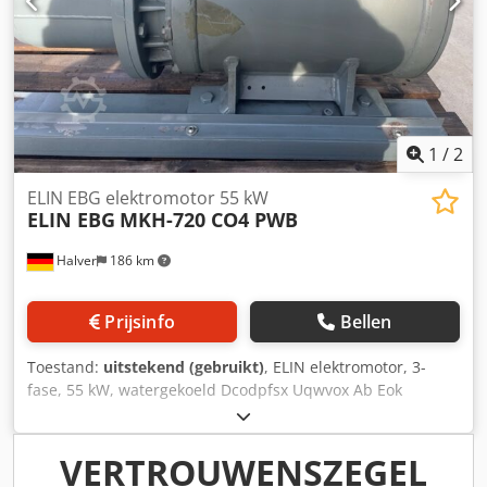
1
/
2
ELIN EBG elektromotor 55 kW
ELIN EBG
MKH-720 CO4 PWB
Halver
186 km
Prijsinfo
Bellen
Toestand:
uitstekend (gebruikt)
, ELIN elektromotor, 3-
fase, 55 kW, watergekoeld Dcodpfsx Uqwvox Ab Eok
VERTROUWENSZEGEL