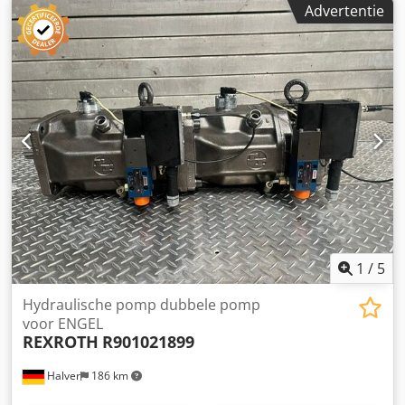
Advertentie
1
/
5
Hydraulische pomp dubbele pomp
voor ENGEL
REXROTH
R901021899
Halver
186 km