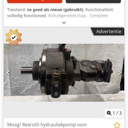
Toestand:
zo goed als nieuw (gebruikt)
, Functionaliteit:
volledig functioneel
, Rolluikgereedschap - Complete
spuitmond met verwarmingselement en
kalibreergereedschap * Gereedschapsaansluiting
Advertentie
momenteel voor Weber CE7 andere aansluitingen mogelijk
op aanvraag Dedpjxgpbbsfx Ab Eeck - Dubbele uitvoer 2x 5
m/min - Rolluikdekkingsbreedte 52 mm - Volledig
ingelopen - Inclusief spanplaat (zoals afgebeeld), geschikt
voor montage op de kalibratie-eenheid
1
/
3
Moog/ Rexroth hydrauliekpomp voor