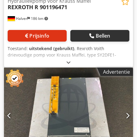
Hydrauliekpomp voor Krauss Maffei
REXROTH
R 901196471
Halver
186 km
Prijsinfo
Bellen
Toestand:
uitstekend (gebruikt)
, Rexroth Voith
drievoudige pomp voor Krauss Maffei, type SY2DFE1-
20/071/071 KM-nummer: 6268540 KM-nummer: 6441936
R901196471 Dcjdpfxjy S Amwj Ab Eok
Advertentie