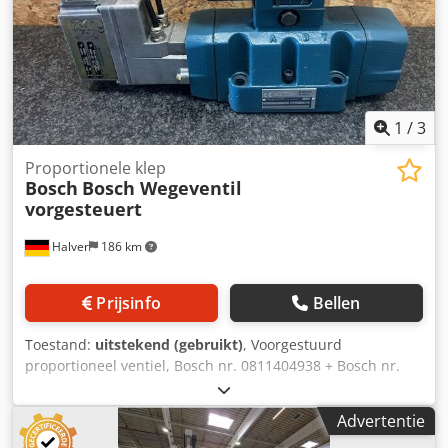
1
/
3
Proportionele klep
Bosch
Bosch Wegeventil
vorgesteuert
Halver
186 km
Prijsinfo
Bellen
Toestand:
uitstekend (gebruikt)
, Voorgestuurd
proportioneel ventiel, Bosch nr. 0811404938 + Bosch nr.
1817414331 Djdpsy Ah R Ajfx Ab Esck
Advertentie