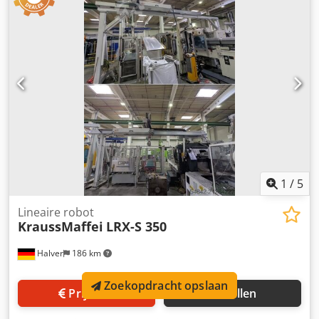
1
/
5
Lineaire robot
KraussMaffei
LRX-S 350
Halver
186 km
Zoekopdracht opslaan
Prijsinfo
Bellen