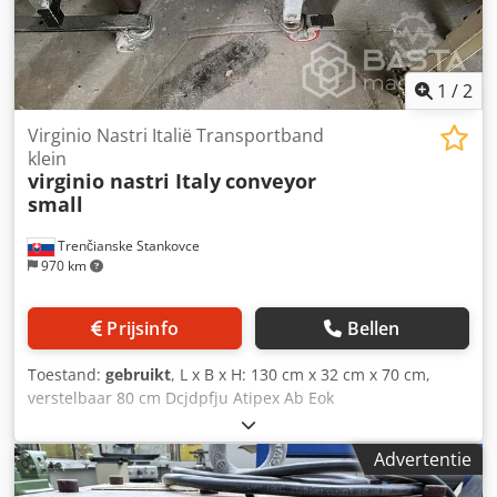
1
/
2
Virginio Nastri Italië Transportband
klein
virginio nastri Italy
conveyor
small
Trenčianske Stankovce
970 km
Prijsinfo
Bellen
Toestand:
gebruikt
, L x B x H: 130 cm x 32 cm x 70 cm,
verstelbaar 80 cm Dcjdpfju Atipex Ab Eok
Advertentie