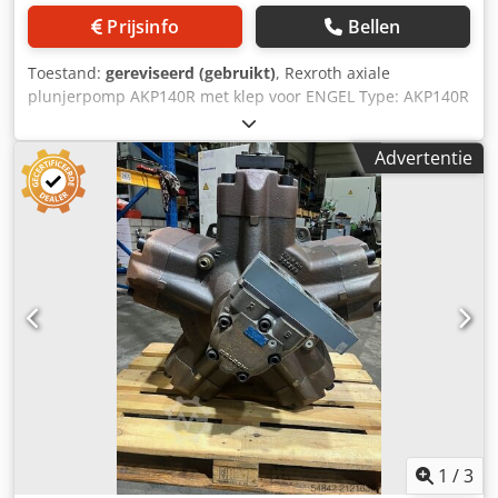
Prijsinfo
Bellen
Toestand:
gereviseerd (gebruikt)
, Rexroth axiale
plunjerpomp AKP140R met klep voor ENGEL Type: AKP140R
met klep Djdpfxswqgiyj Ab Esck Fabrikantnummer:
R901021899 Typecode: SYDFEE-20/140R
Advertentie
1
/
3