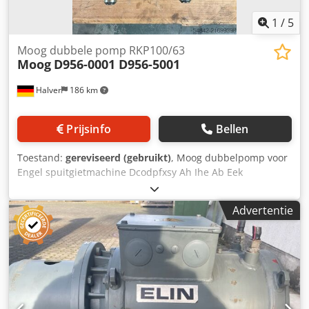
1
/
5
Moog dubbele pomp RKP100/63
Moog
D956-0001 D956-5001
Halver
186 km
Prijsinfo
Bellen
Toestand:
gereviseerd (gebruikt)
, Moog dubbelpomp voor
Engel spuitgietmachine Dcodpfxsy Ah Ihe Ab Eek
Advertentie