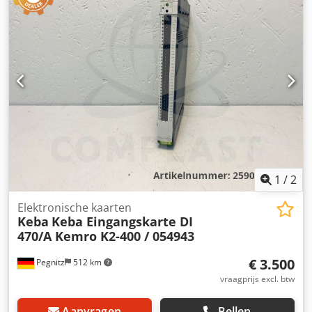
Prijs/Levering: compleet -Transportafmetingen:
600/400/H1280 mm -Gewicht: 12 kg Dedpox R S Arjfx Ab
Ejck
1
/
2
Elektronische kaarten
Keba
Keba Eingangskarte DI
470/A Kemro K2-400 / 054943
€ 3.500
Pegnitz
512 km
vraagprijs excl. btw
Aanvragen
Bellen