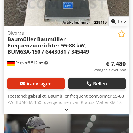
1
/
2
Diverse
Baumüller
Baumüller
Frequenzumrichter 55-88 kW,
BUM63A-150 / 6443081 / 345449
€ 7.480
Pegnitz
512 km
vraagprijs excl. btw
Aanvragen
Bellen
Toestand:
gebruikt
, Baumüller frequentieomvormer 55-88
kW, BUM63A-150- overgenomen van Krauss Maffei KM 18
C3 Dodpfeltrpzox Ab Ejck - genomen van een lopende
machine - volledig functioneelFabrikant: Baumüller
Nürnberg Type: BUM63A-150 Reserveonderdeelnr.:
6443081 Fabrikantnummer: 345449 Tand: gebruikt