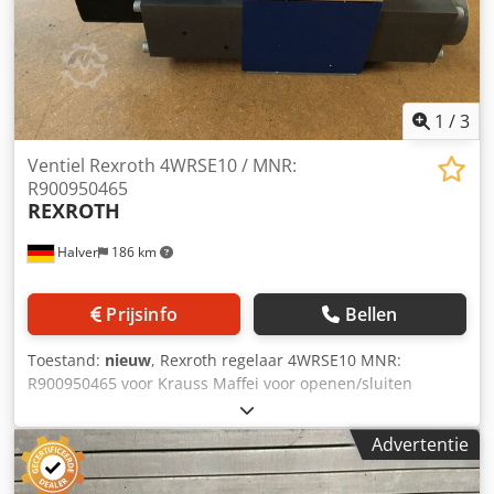
1
/
3
Ventiel Rexroth 4WRSE10 / MNR:
R900950465
REXROTH
Halver
186 km
Prijsinfo
Bellen
Toestand:
nieuw
, Rexroth regelaar 4WRSE10 MNR:
R900950465 voor Krauss Maffei voor openen/sluiten
Dedpfjx Uqx Hox Ab Esck
Advertentie