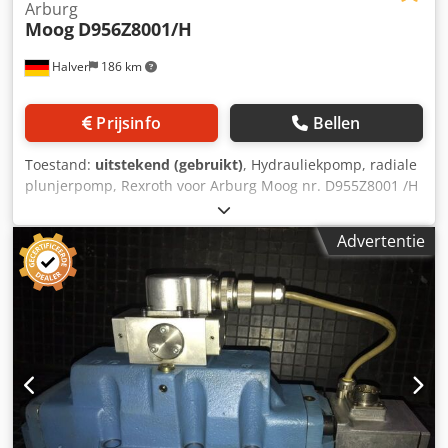
Arburg
Moog
D956Z8001/H
Halver
186 km
Prijsinfo
Bellen
Toestand:
uitstekend (gebruikt)
, Hydrauliekpomp, radiale
plunjerpomp, Rexroth voor Arburg Moog nr. D955Z8001 /H
Type HZR18A1RKP100TM28R1Z00DS1 Dsdpszdf H Nsfx Ab
Eeck 100 cc S/N 20060056
Advertentie