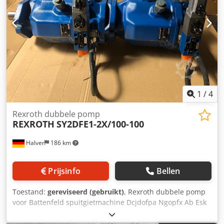
1
/
4
Rexroth dubbele pomp
REXROTH
SY2DFE1-2X/100-100
Halver
186 km
Prijsinfo
Bellen
Toestand:
gereviseerd (gebruikt)
, Rexroth dubbele pomp
voor Battenfeld spuitgietmachine Dcjdofpa Ngopfx Ab Esk
SY2DFE1-2X/100-100 MNR: R901016480