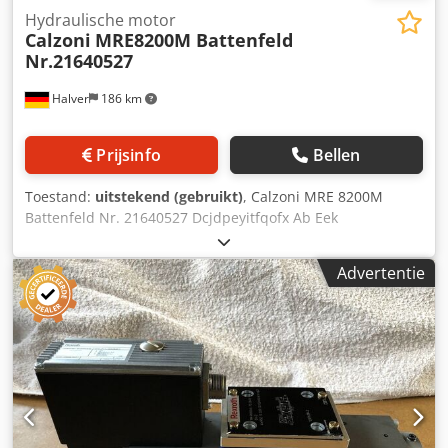
Hydraulische motor
Calzoni
MRE8200M Battenfeld
Nr.21640527
Halver
186 km
Prijsinfo
Bellen
Toestand:
uitstekend (gebruikt)
, Calzoni MRE 8200M
Battenfeld Nr. 21640527 Dcjdpeyitfqofx Ab Eek
Advertentie