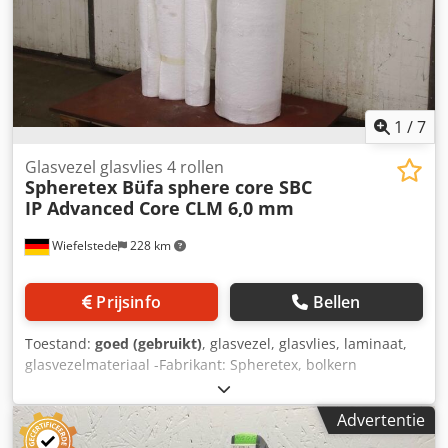
1
/
7
Glasvezel glasvlies 4 rollen
Spheretex Büfa
sphere core SBC
IP Advanced Core CLM 6,0 mm
Wiefelstede
228 km
Prijsinfo
Bellen
Toestand:
goed (gebruikt)
, glasvezel, glasvlies, laminaat,
glasvezelmateriaal -Fabrikant: Spheretex, bolkern
glasvliesmateriaal voor lamineren -Type: bolkern SBC IP
Dikte 6,0 mm Breedte 100 cm 1 rol -Type: BÜFA -Advanced
Advertentie
Core CLM Dikte 6,0 mm Breedte 127 cm 1,27 m² 3 rollen -