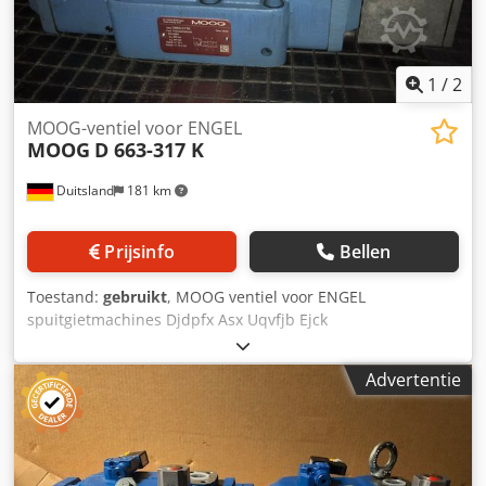
1
/
2
MOOG-ventiel voor ENGEL
MOOG
D 663-317 K
Duitsland
181 km
Prijsinfo
Bellen
Toestand:
gebruikt
, MOOG ventiel voor ENGEL
spuitgietmachines Djdpfx Asx Uqvfjb Ejck
Advertentie