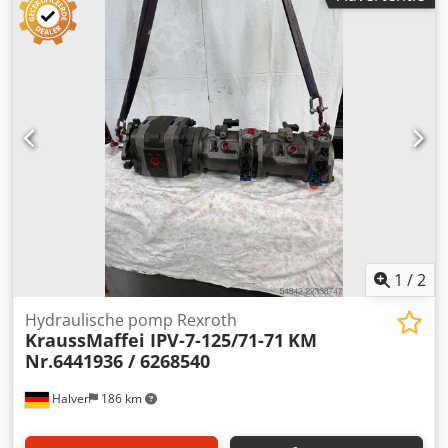
1
/
2
Hydraulische pomp Rexroth
KraussMaffei IPV-7-125/71-71
KM
Nr.6441936 / 6268540
Halver
186 km