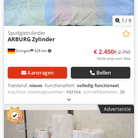
1
/
9
Spuitgietcilinder
ARBURG
Zylinder
€ 2.450
Eisingen
428 km
€ 2.750
Vaste prijs excl. btw
Aanvragen
Bellen
Toestand:
nieuw
, Functionaliteit:
volledig functioneel
,
machine-/voertuignummer:
102164
, schroefdiameter:
20
mm
, Nagelnieuwe spuiteenheid voor ARBURG-machines –
Volledige uitrusting, direct inzetklaar Te koop aangeboden
Advertentie
wordt een compleet nieuwe spuiteenheid voor ARBURG-
machines, bestaande uit: Cilinder met terugslagklep
Verwarmingsbanden Dsdpfx Aowlcf Hjb Ejck Spuitmond
Schroef De eenheid is oorspronkelijk aangeschaft als
reservecilinder voor cleanroom-productie en is uitsluitend