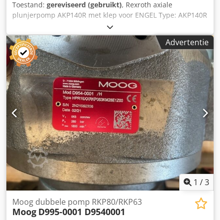
Toestand:
gereviseerd (gebruikt)
, Rexroth axiale
plunjerpomp AKP140R met klep voor ENGEL Type: AKP140R
met klep Fabrikantnummer: R901021899 Dcsdpfx Ajx
Uqxaob Eek Typecode: SYDFEE-20/140R
Advertentie
1
/
3
Moog dubbele pomp RKP80/RKP63
Moog
D995-0001 D9540001