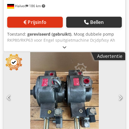
Halver
186 km
Prijsinfo
Bellen
Toestand:
gereviseerd (gebruikt)
, Moog dubbele pomp
RKP80/RKP63 voor Engel spuitgietmachine Dcjdpfxsy Ah
Nle Ab Eok
Advertentie