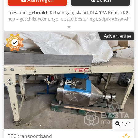
Toestand:
gebruikt
, Keba ingangskaart DI 470/A Kemro K2-
400 – geschikt voor Engel CC200 besturing Dsdpfx Absw Ah
N Es Ejck - Uit werkende machine verwijderd - Volledig
functioneel Fabrikant: Keba Type: DI 470/A Kemro K2-400
Advertentie
Fabrikantnummer: 054943
1
/
1
TEC transportband