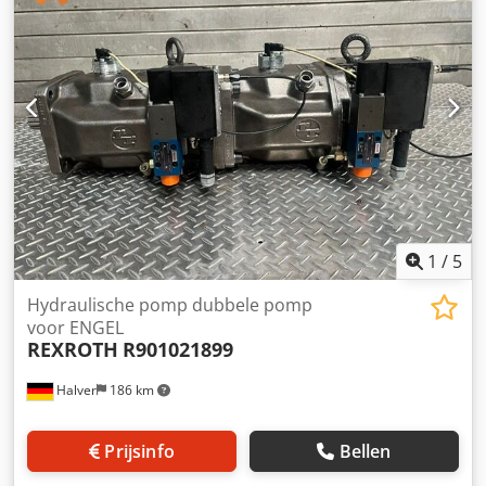
1
/
5
Hydraulische pomp dubbele pomp
voor ENGEL
REXROTH
R901021899
Halver
186 km
Prijsinfo
Bellen