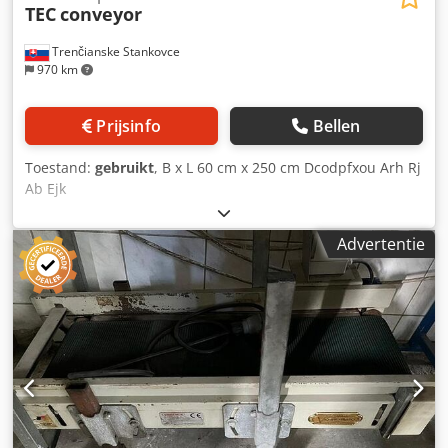
TEC
conveyor
Trenčianske Stankovce
970 km
Prijsinfo
Bellen
Toestand:
gebruikt
, B x L 60 cm x 250 cm Dcodpfxou Arh Rj
Ab Ejk
Advertentie