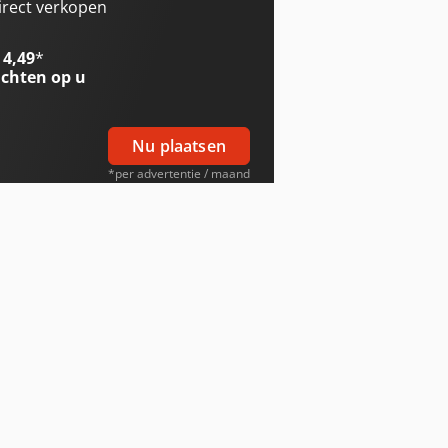
irect verkopen
 4,49
*
chten op u
Nu plaatsen
*per advertentie / maand