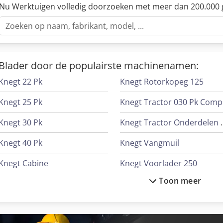
Nu Werktuigen volledig doorzoeken met meer dan 200.000 
Blader door de populairste machinenamen:
Knegt 22 Pk
Knegt Rotorkopeg 125
Knegt 25 Pk
K
Knegt 30 Pk
Knegt Tractor Ond
Knegt 40 Pk
Knegt Vangmuil
Knegt Cabine
Knegt Voorlader 250
Toon meer
Knegt Km125
Knegt Wb 120
Knegt Kmss 125 Sideshift
Knegt Wb 150