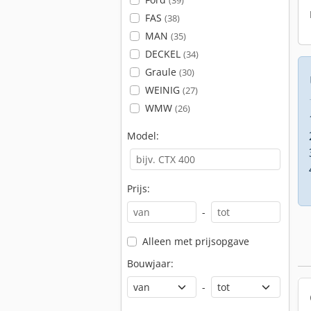
(39)
FAS
(38)
MAN
(35)
DECKEL
(34)
Graule
(30)
WEINIG
(27)
WMW
(26)
Model:
Prijs:
-
Alleen met prijsopgave
Bouwjaar:
-