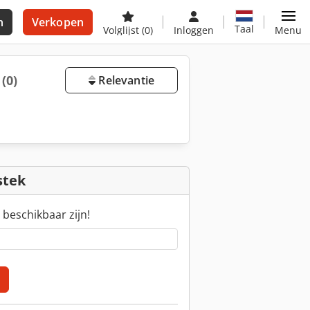
n
Verkopen
Taal
Volglijst
(0)
Inloggen
Menu
p
(0)
Relevantie
stek
 beschikbaar zijn!