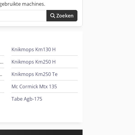
gebruikte machines.
Zoeken
Knikmops Km130 H
negt Tractor 030 Pk Compact
Knikmops Km250 H
erdelen Chassis /Aandrijflijn
Knikmops Km250 Te
Mc Cormick Mtx 135
Tabe Agb-175
Tabe Agb-275
Tabe Agb-375