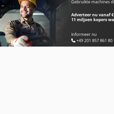
Knegt Kmv 145 Verstek
Knegt Wb 180
Gebruikte machines d
Knegt Kmvhd 140 Verstek
Knikmops Km120 H
Adverteer nu vanaf €
11 miljoen kopers
wa
Informeer nu
+49 201 857 861 80