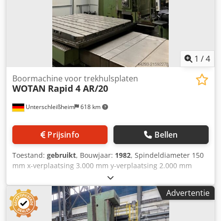
gereedschapswisselaar 40 gereedschappen FPT TRT25.
Draaitafel, 360.000° 2.500 x 2.500 mm Draaitafel lengteslag
2.000 mm Tafelbelasting 25 ton
1
/
4
Boormachine voor trekhulsplaten
WOTAN
Rapid 4 AR/20
Unterschleißheim
618 km
Prijsinfo
Bellen
Toestand:
gebruikt
, Bouwjaar:
1982
, Spindeldiameter 150
mm x-verplaatsing 3.000 mm y-verplaatsing 2.000 mm
Spindelslag 700 mm Draagbus: horizontale verplaatsing
700 mm Afmeting draagbus 340 x 340 mm Spindelopname
Advertentie
ISO 50 Spindelsnelheden 2 - 2.500 omw/min Voeding 5.000
mm/min Snelle verplaatsing 10 m/min Tafel opspanvlak
2.500 x 2.000 mm Max. tafelbelasting 25.000 kg B-as 360°