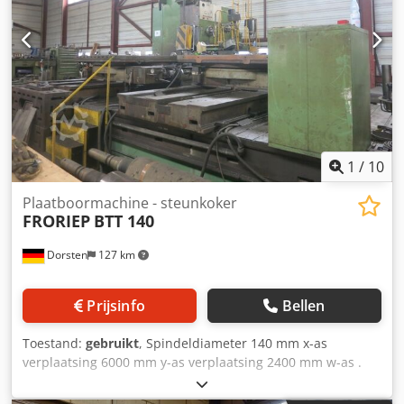
algemene voorwaarden zijn van toepassing. Over ons Meer
dan 400 eigen machines op voorraad Chsdpfx Ajyqvqrjlisa
Meer dan 15.000 m² opslagruimte, hijscapaciteit 70 t Meer
dan 10.000 artikelen en toebehoren voor uw werkplaats
Wilt u machines, productielijnen of uw onderneming
verkopen, neem dan contact met ons op. Meer
aanbiedingen vindt u op onze website. Bezichtigen kan op
afspraak. Wij kijken uit naar uw bezoek. Uw Markus Hirsch
team
1
/
10
Plaatboormachine - steunkoker
FRORIEP
BTT 140
Dorsten
127 km
Prijsinfo
Bellen
Toestand:
gebruikt
, Spindeldiameter 140 mm x-as
verplaatsing 6000 mm y-as verplaatsing 2400 mm w-as .
mm Consoleschuif: horizontale verplaatsing . mm
Consoleschuif: diameter 300 mm Spindelopname ISO 50