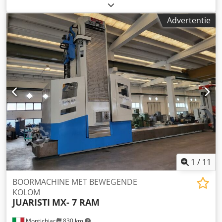
verplaatsingsafstand Z-as:
600 mm
, spilsnelheid (max.):
1.950 rpm
, aanvoerlengte W-as:
700 mm
, quill diameter:
Advertentie
140 mm
, CNC SELCA 3045 X-AS SLAG 10000 MM Y-AS SLAG
2600 MM RAM-SLAG Z-AS 600 MM SCHACHTSLAG BIJ AS
700 MM SPINDELDIAMETER 140 ISO 50
SPINDELBEVESTIGING Cedpfxewnqnuj Alioha
SPINDELMOTORVERMOGEN 53 KW ROTATIESNELHEID 6 -
1950 MM Draaitafel 2000 x 1600 mm Capaciteit 10 ton Slag
2100 mm V-as TUAR 25 UNIVERSELE BI-ROTATIEVE
AUTOMATISCHE KOP HOOFDEN OPPAKKEN INTERNE EN
EXTERNE KOELING Gereedschapswisselaar met 60
plaatsen Chiptransportband VERANKERINGSVLIEGTUIG
2500 X 6000 MM HYDROSTATISCHE X-AS RAM MET
HYDROSTATISCHE GELEIDING AAN 4 ZIJDEN
1
/
11
BOORMACHINE MET BEWEGENDE
KOLOM
JUARISTI
MX- 7 RAM
Montichiari
830 km