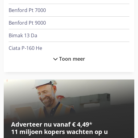
Benford Pt 7000
Benford Pt 9000
Bimak 13 Da
Ciata P-160 He
Toon meer
Cmc Pla 148
Cmc Pla 168
International 1246
International 1586
International 433
Adverteer nu vanaf € 4,49
*
International 844
11 miljoen kopers
wachten op u
International 844 S