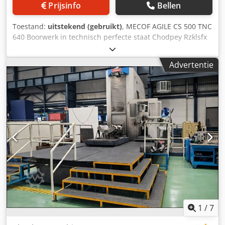
Prijsinfo
Bellen
Toestand:
uitstekend (gebruikt)
, MECOF AGILE CS 500 TNC
640 Boorwerk in technisch perfecte staat Chodpey Rzklsfx
Alisa Technische gegevens: – Spindelopname: ISO 50 –
Langsverplaatsing: 6000 mm – Dwarsverplaatsing: 1250
Advertentie
mm – Verticale verplaatsing: 1700 mm – Tafelafmeting:
7300×1090 + (2 CUBI 1520×1000) mm – Spindelsnelheid:
4000 tpm – CNC-model: fidia CXR – Gereedschapswisselaar
capaciteit: PICK UP UTENSILI 10 POSITIES (5 ISO 50 – 5 HSK
50 E) – Vermogen: 30 KW SPINDEL De MECOF AGILE CS 500
TNC 640 biedt een breed scala aan functies en technische
kenmerken om aan diverse eisen te voldoen. Met een
langsverplaatsing van 6000 mm en een dwarsverplaatsing
van 1250 mm maakt deze machine nauwkeurig boren en
frezen van grote werkstukken mogelijk. De verticale
verplaatsing van 1700 mm biedt maximale flexibiliteit en
maakt het bewerken van werkstukken onder verschillende
hoeken mogelijk. De tafelafmeting bedraagt 7300×1090
mm en wordt aangevuld met twee extra Cubi van
1
/
7
1520×1000 mm. In dit geval is de machine op vloerniveau