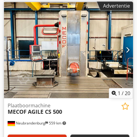
voorbehouden; uitsluitend onze verkoop- en
Advertentie
leveringsvoorwaarden zijn van toepassing. Over ons Meer
dan 400 machines op voorraad over 15.000 m²
magazijnruimte, hijscapaciteit 70 t meer dan 10.000
accessoires voor uw werkplaats Wilt u machines,
productielijnen of uw bedrijf verkopen? Neem dan contact
met ons op. Meer aanbiedingen vindt u op onze website.
Bezichtigen is mogelijk op afspraak. Wij kijken uit naar uw
bezoek. Uw Markus Hirsch Team
1
/
20
Plaatboormachine
MECOF
AGILE CS 500
Neubrandenburg
559 km