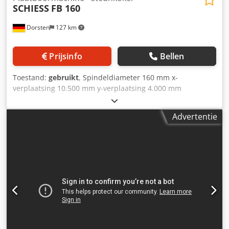
SCHIESS
FB 160
Dorsten
127 km
Prijsinfo
Bellen
Toestand:
gebruikt
, Spindeldiameter 160 mm x-
verplaatsing 10.500 mm y-verplaatsing 4.000 mm
Spindelopname ISO 50 z-verplaatsing 950 mm Toerental
3,15–1.000 t/min Aantal versnellingsstappen 4
Advertentie
Spindelvermogen 58 kW Balg 340x400 mm w-verplaatsing
900 mm Voeding x 0,12–9.600 mm/O Voeding y/z/w 0,1–
5.600 mm/O Tafeloppervlak 39,5 m² Tafel 5.400x3.500 mm
Tafel 5.900x3.500 mm T-sleufafstand 365 mm T-sleuven
35/75 mm Tafeldikte 360 mm De technische gegevens zijn
opgave van fabrikant of exploitant en derhalve voor ons
vrijblijvend. Tussentijdse verkoop voorbehouden;
uitsluitende toepassing van onze algemene voorwaarden
voor koop en verkoop. Over ons Meer dan 400 eigen
machines op voorraad Meer dan 15.000 m² opslagruimte,
kraancapaciteit 70 ton Meer dan 10.000 accessoires voor