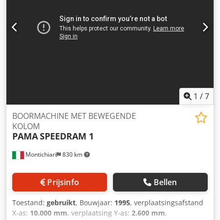
Spindelsnelheid: RPM. 1200 Spindelmotor: Kw. 70 CNC ECS
2101 N.2 Hoekfreeskoppen Cedpfx Aot Rkcuslieha N.2
Ankervlakken 6000x2000
1
/
7
BOORMACHINE MET BEWEGENDE
KOLOM
PAMA
SPEEDRAM 1
Montichiari
830 km
Prijsinfo
Bellen
Toestand:
gebruikt
, Bouwjaar:
1995
, verplaatsingsafstand
X-as:
10.000 mm
, verplaatsing Y-as:
2.600 mm
,