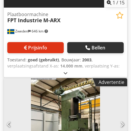
1
/
15
Plaatboormachine
FPT Industrie
M-ARX
Zweden
646 km
Prijsinfo
Bellen
Toestand:
goed (gebruikt)
, Bouwjaar:
2003
,
verplaatsingsafstand X-as:
14.000 mm
, verplaatsing Y-as:
4.000 mm
, verplaatsingsafstand Z-as:
1.500 mm
,
spilsnelheid (max.):
2.500 rpm
, aanvoerlengte W-as:
900
Advertentie
mm
, spindeldiameter:
152 mm
, FPT MAR-X 3, 2003 CNC
SELCA 4045 PLUS DIGITAAL, Gebouwd in 2003, Csdpewdm
A Hefx Alisha CNC kan worden omgebouwd naar
Heidenhein 620. FPT TRT25. Draaitafel, 25 Ton. Twee-
assige kop, 144 x 144. X, Kolombeweging 14.000 mm Y,
verticale verplaatsing kop 4.000 mm Z, ramslag 1.500 mm
B, Spil Ø 152,4 mm 900 mm Spilconus ISO 50 Spiltoerental
0 - 2.500 tpm Spindelmotor 48 kW Automatische