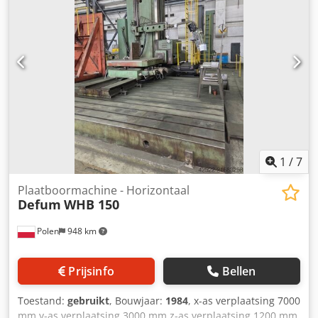
Totale benodigde vermogen 100 kW Machinegewicht ca.
38,5 t Benodigde ruimte ca. 8,40 x 6,80 x 5,90 m Groot
onderhoud in 2004 Codpfsyw Th Aox Alijha
1
/
7
Plaatboormachine - Horizontaal
Defum
WHB 150
Polen
948 km
Prijsinfo
Bellen
Toestand:
gebruikt
, Bouwjaar:
1984
, x-as verplaatsing 7000
mm y-as verplaatsing 3000 mm z-as verplaatsing 1200 mm