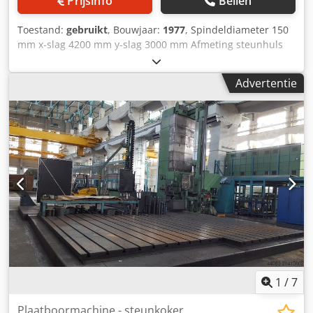
Prijsinfo
Bellen
Toestand:
gebruikt
, Bouwjaar:
1977
, Spindeldiameter 150
mm x-slag 4200 mm y-slag 3000 mm Afmeting steunhuls
380x380 mm Steunhuls: horizontale verplaatsing 500 mm
Spindelslag 1200 mm Dwarsloperdiameter 780 mm
Advertentie
Dwarsloper slag 250 mm Boortafel: Defum Type S-1600
Tafelafmeting 1500x1500 mm Tafelverplaatsing 1100 mm
Serienummer: 6749 Optioneel: Platenveld De technische
gegevens zijn afkomstig van de fabrikant of operator en
zijn daarom voor ons niet bindend. Tussentijdse verkoop
voorbehouden; uitsluitend onze algemene verkoop- en
leveringsvoorwaarden zijn van toepassing. Over ons
Cedpfxoyuttxo Alisha meer dan 400 eigen machines op
voorraad over 15.000 m² opslagruimte, hijscapaciteit 70 t
meer dan 10.000 accessoires voor uw werkplaats
beschikbaar Wilt u machines, productielijnen of uw bedrijf
verkopen, neem dan contact met ons op. Meer
aanbiedingen vindt u op onze website. Bezichtigen is
mogelijk na overleg. Wij kijken uit naar uw bezoek. Uw
1
/
7
Markus Hirsch Team
Plaatboormachine - steunkoker