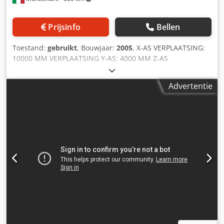
Prijsinfo
Bellen
Toestand:
gebruikt
, Bouwjaar:
2005
, X-AS VERPLAATSING:
10000 MM VERPLAATSING Y-AS: 4000 MM Z-AS
VERPLAATSING ( RAM ) : 1000 MM VERPLAATSING W-AS (
SPINDEL ) : 800 MM Codpfsup Dcljx Alijha TOTALE SLAG Z-
Advertentie
AS + W-AS : 1800 MM SPINDEL DIAMETER 160 MM
VERMOGEN SPINDELMOTOR 40 KW SPINDELSNELHEID:
3000 RPM AANSLUITING SPILNEUS ISO 50 DIN 69871/1A NR
02 TOERENTALBEREIKEN RAM AFMETINGEN: 460 X 520 MM
IJLGANG 20000 MM/MIN DRAAITAFEL MODEL MG 50 2500 X
3500 MM SLAG 2000 MM , CAPACITEIT 50 TON , ROTATIE
360000 POS 0,001 ° HEIDENHAIN iTNC 530 CNC
GEREEDSCHAPSWISSELAAR 40 PLAATSEN HANDMATIGE
UNIVERSELE BI-ROTATIE KOP ANKERTAFEL 6000 X 2000 X
300 MM JAAR 2005 EXTERNE KOELING TOTAAL
GEÏNSTALLEERD VERMOGEN 110 KVA