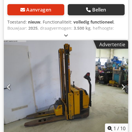
Aanvragen
Bellen
Toestand:
nieuw
, Functionaliteit:
volledig functioneel
,
Bouwjaar:
2025
, draagvermogen:
3.500 kg
, hefhoogte:
3.500 mm
, brandstoftype:
diesel
, batterijspanning:
12 V
,
vorklengte:
1.220 mm
, totale hoogte:
2.580 mm
, totale
Advertentie
lengte:
4.320 mm
, totale breedte:
1.600 mm
, Uitrusting:
chassis
, Ruw terrein 4 × 4 vorkheftruck met Yanmar-
motor.3.5T Gunter Grossmann 3,5 ton diesel vorkheftruck
voor ruw terrein, 4x4, Beschrijving Laadvermogen 3500kg
Japanse motor Yanmar 4TNE98 (EUIII), met automaat, met
100% sperdifferentieel, met veiligheidssysteem voor het
starten van de motor, met Toyota stoel en
veiligheidsgordel, ledverlichting, zoemer, claxon,
zwaailicht, met industriële luchtbanden, met een
vorklengte van 1220 mm, met 3500 mm duplex mast, met
shift functie. met toolkit en handleidingen. Prijslijst en
levertijd: Inclusief: Heftruck + verstelbare vorken.
SPECIFICATIES Model: Gunter Grossmann 3.5T 4x4 offroad
Hefvermogen: 3500 kg Hefhoogte: 3,5m Mast: Duplex
1
/
10