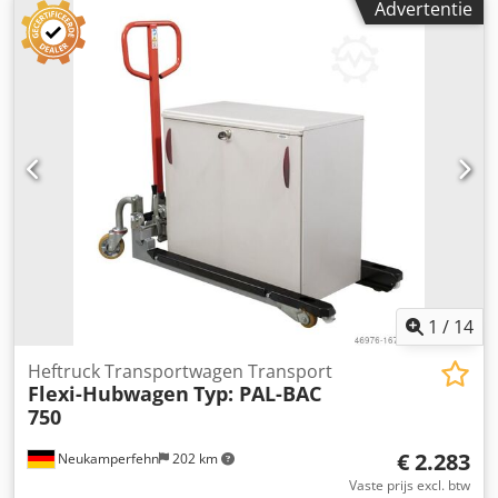
Advertentie
1
/
14
Heftruck Transportwagen Transport
Flexi-Hubwagen
Typ: PAL-BAC
750
€ 2.283
Neukamperfehn
202 km
Vaste prijs excl. btw