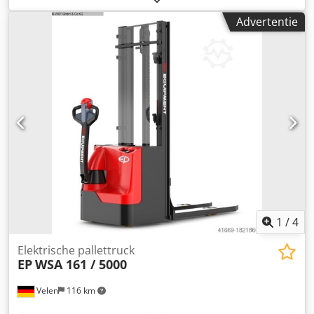
2,02 meter Palletwagen met - Triplexmast Dcedpfevn
Advertentie
Uwhsx Akiek - Lithium-ionbatterij - snel heffen en dalen -
lage totale hoogte
1
/
4
Elektrische pallettruck
EP
WSA 161 / 5000
Velen
116 km