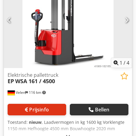
1
/
4
Elektrische pallettruck
EP
WSA 161 / 4500
Velen
116 km
Prijsinfo
Bellen
Toestand:
nieuw
, Laadvermogen in kg 1600 kg Vorklengte
1150 mm Hefhoogte 4500 mm Bouwhoogte 2020 mm
Machinegewicht ca. 0,92 t Afmetingen L x B x H 1,72 x 0,8 x