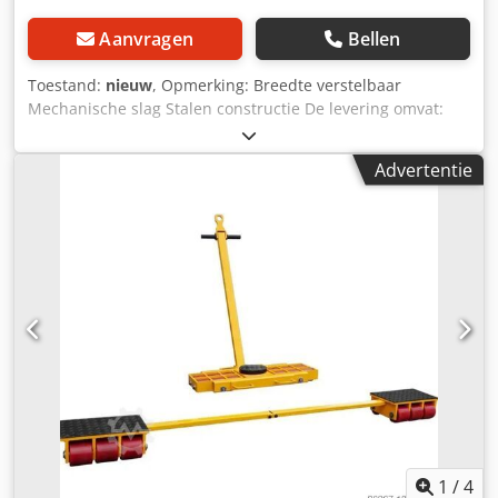
Aanvragen
Bellen
Toestand:
nieuw
, Opmerking: Breedte verstelbaar
Mechanische slag Stalen constructie De levering omvat:
01x Flexi pallettruck, nieuw Type: PAL-BAC 750 Uitvoering:
Stalen constructie / mechanische heffing 2 voorwielen Ø 75
Advertentie
mm 2 zwenkwielen Ø 125 mm Draagvermogen: 750 kg
Breedte: 555 - 975 mm Vrije vorkafstand: 400 - 800 mm
Vorklengte: 1025 mm Vorkhoogte min./max.: 2,5 / 75 mm
Dcedpfouad I Ijx Akiek Hefhoogte: 103 / 180 mm Gewicht
per eenheid: 42,00 kg Interne aanduiding: 302.241 Uw
contactpersoon bij ons bedrijf: De heer: Andre Evering de
heer: Mario Klöver De heer: Falk Deutsch Algemene
informatie over de verzending van het artikel: - De
verzending van de goederen is gratis in heel Duitsland. -
Eilandtransport is uitgesloten - Levering vindt alleen plaats
aan de stoeprand - Voor het lossen zijn de op- en afritten
naar de losplaats losplaats voor een
vrachtwagencombinatie van 40 ton zijn vereist - Het lossen
wordt uitgevoerd door de koper met behulp van een
1
/
4