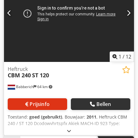
1
/
12
Heftruck
CBM 240
ST 120
Babberich
64 km
Prijsinfo
Bellen
Toestand:
goed (gebruikt)
, Bouwjaar:
2011
, Heftruck CBM
240 / ST 120 Dcodowvhrtspfx Akiek MACH-ID 923 Type:
CBM 240 / ST 120 Bouwjaar: 2011