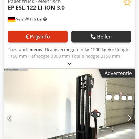
Pallet truck - elektrisch
EP
ESL-122 LI-ION 3.0
Velen
116 km
Prijsinfo
Bellen
Toestand:
nieuw
, Draagvermogen in kg 1200 kg Vorklengte
1150 mm Hefhoogte 3000 mm Totale hoogte 2150 mm
Machinegewicht ca. 0,625 t Afmetingen L x B x H 1,71 x 0,8
x 2,15 m De ESL122 is een 24V/80Ah elektrische
Advertentie
vorkheftruck met lithium-ionenmotor. Hij is uitgerust met
een zeer sterk chassis en een mast met hoge stijfheid, die
een hoge operationele stabiliteit garanderen. Dit model
biedt wendbaarheid en efficiënte en effectieve verticale
stapeling. Dcedpfx Ajifw Utokijk stapelen en is ideaal voor
gebruik in kleine ruimtes.