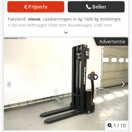
Prijsinfo
Bellen
Toestand:
nieuw
, Laadvermogen in kg 1600 kg Vorklengte
1150 mm Hefhoogte 5000 mm Bouwhoogte 2185 mm
Machinegewicht ca. 0,98 t Afmetingen L x B x H 1,72 x 0,8 x
2,2 meter Palletwagen met - Triplexmast Dcsdpsvn Uxrofx
Advertentie
Akiek - Lithium-ionbatterij - snel heffen en dalen - lage
totale hoogte
1
/
10