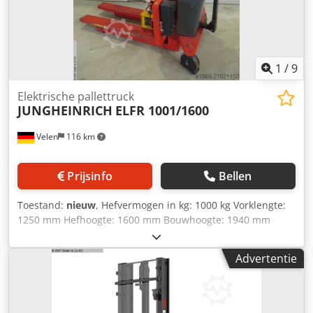
1
/
9
Elektrische pallettruck
JUNGHEINRICH
ELFR 1001/1600
Velen
116 km
Prijsinfo
Bellen
Toestand:
nieuw
, Hefvermogen in kg: 1000 kg Vorklengte:
1250 mm Hefhoogte: 1600 mm Bouwhoogte: 1940 mm
Djdpoyx Iqbjfx Akiock Machinegewicht ca. 0,4 t Afmetingen
(L x B x H): 1,69 x 0,78 x 2,09 m Palletwagen met: - nieuwe
Advertentie
12 Volt accu - lader - elektrische heffing - handmatige
aandrijving