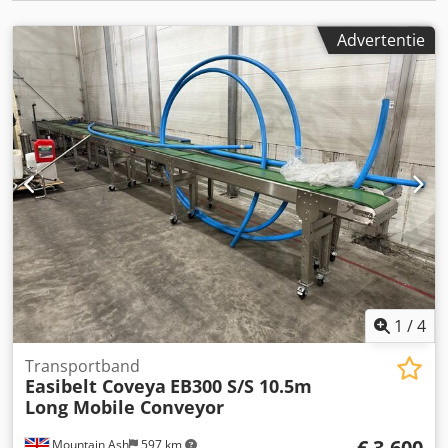
Advertentie
1
/
4
Transportband
Easibelt Coveya
EB300 S/S 10.5m
Long Mobile Conveyor
€ 3.600
Mountain Ash
597 km