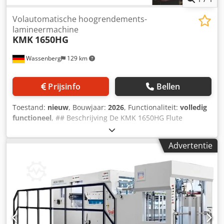
Volautomatische hoogrendements-
lamineermachine
KMK
1650HG
Wassenberg
129 km
Prijsinfo
Bellen
Toestand:
nieuw
, Bouwjaar:
2026
, Functionaliteit:
volledig
functioneel
, ## Beschrijving De KMK 1650HG Flute
lamineermachine is een volledig automatische high-
performance lamineermachine voor het nauwkeurig
Advertentie
verbinden van bedrukte toplagen met golfkarton of karton.
Deze machine is speciaal ontwikkeld voor de productie van
hoogwaardige verpakkingen en overtuigt door een hoge
productiesnelheid, exacte velpositionering en een
betrouwbare lamineerkwaliteit. Dankzij de modernste
servo- en PLC-besturing, automatische veltoevoer en
intelligente positioneringstechnologie is de KMK 1650HG
ideaal voor verpakkingsproducenten die de hoogste eisen