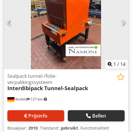
Werkhöhe / bandhoogte in- en uitvoer: ca. 860 mm +100
Capaciteit: tot 30 cycli/min (afhankelijk van de
pakketgrootte en de aanvoersnelheid) Aansluitspanning:
230 V AC, 50 Hz, 1 fase + N + PE Stroomverbruik: 3,5 kW
Nominaalstroom: 10 A Inclusief kabel en 16A Schuko-
stekker Persluchtaansluiting: 6 bar Afmetingen: Dodotzcd
Sjpfx Akqokr Lengte: 2600 mm Breedte: 2000 mm Hoogte:
1500 mm 22726
1
/
14
Sealpack tunnel-/folie-
verpakkingssysteem
Interdibipack
Tunnel-Sealpack
Krefeld
127 km
Prijsinfo
Bellen
Bouwjaar:
2010
, Toestand:
gebruikt
, Functionaliteit: