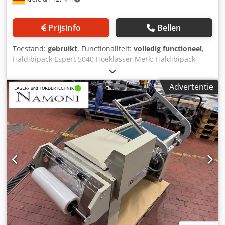
geautomatiseerde sorteertechniek of aanvullende
componenten, zoals orderpickstellingen of containers,
kunnen wij u aanbieden.
Prijsinfo
Bellen
Toestand:
gebruikt
, Functionaliteit:
volledig functioneel
,
Haldibipack Espert 5040 Hoeklasser Merk: Haldibipack
Model: Espert ES 5040 2 N Dkjdpfx Akjx Ak Iujqor Benodigd
vermogen: 220/380 Volt Machinegewicht: 270 kg Interne
Advertentie
artikelnummer: 2025120106 Afhaaladres: Industriestraße 5
(47918 Tönisvorst) De machine heeft tot aan het
demonteren volledig gedraaid. Maatwerkoplossingen voor
uw intralogistiek Voor rollenbanen, bandtransporteurs,
hellende transporteurs of telescopen voor het laden en
lossen van uw goederen en verpakkingsmachines zijn wij
uw deskundige partner! Graag maken wij een individueel
aanbod voor u of adviseren wij u bij ontwerp- of
montagevragen. Geef ons daarvoor eenvoudig uw behoefte
en de lokale situatie door. Profiteer van onze jarenlange
ervaring en ons uitstekende netwerk van specialisten. Voor
bedrijven uit diverse sectoren zoals logistiek,
farmaceutische industrie, ambacht en elektronica hebben