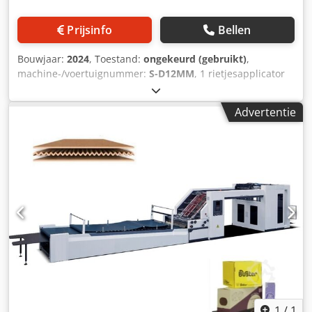
Prijsinfo
Bellen
Bouwjaar:
2024
, Toestand:
ongekeurd (gebruikt)
,
machine-/voertuignummer:
S-D12MM
, 1 rietjesapplicator
Fabrikant: onbekend (China) Type: SXTG-1B, SN: S-D12MM,
Bouwjaar: 2024, Aansluitwaarde: 3,5 kW, LED-scherm,
Advertentie
toebehoren. Opmerking: De installatie is gedemonteerd en
kon functioneren niet getest worden. Locatie: 48653
Coesfeld Categorie: Technische installaties Dedozg Uk
Ujpfx Akqekr
1
/
1