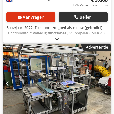
EXW Vaste prijs excl. btw
Aanvragen
Bellen
Bouwjaar:
2022
, Toestand:
zo goed als nieuw (gebruikt)
,
Functionaliteit:
volledig functioneel
, VERWIJSING: MM6430
1 x Easibelt Coveya horizontale, mobiele transportband
met frequentieomvormer. Dodpfx Ajy Unm Ijkqskr
Advertentie
Fabrikant: Coveya Ltd. Model: EB300 S/S. Productiedatum:
2022. Afmetingen transportband: 10.500 mm (lengte) x 300
mm (breedte) (270 mm bruikbare breedte) x 920 mm
(hoogte) (in hoogte verstelbaar frame). Afstand tussen de
transportsegmenten op de band: 950 mm. Staat:
Uitstekend, gebruikt voor één seizoen bij het verpakken
van adventskalenders.