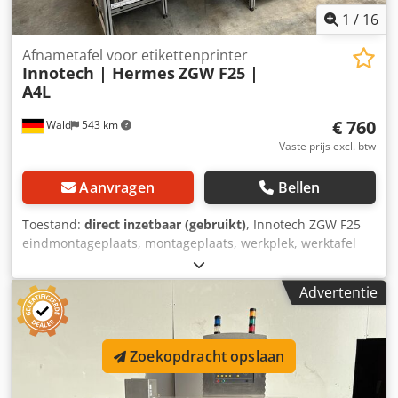
1
/
16
Afnametafel voor etikettenprinter
Innotech | Hermes
ZGW F25 |
A4L
€ 760
Wald
543 km
Vaste prijs excl. btw
Aanvragen
Bellen
Toestand:
direct inzetbaar (gebruikt)
, Innotech ZGW F25
eindmontageplaats, montageplaats, werkplek, werktafel
Hermes A4L etikettenprinter Dedox Hwcispfx Akqekr UV-
licht Lamploep PC, monitor, toetsenbord U bent van harte
Advertentie
welkom om het object te bezichtigen. Wij kunnen
voordelige verzending voor u regelen! U ontvangt een
correcte factuur. Voor buitenlandse klanten kan ook een
Zoekopdracht opslaan
nettofactuur worden opgesteld, op voorwaarde van een
geldig btw-identificatienummer. Tussentijdse verkoop
voorbehouden. Bezoek onze shop en bekijk ook onze