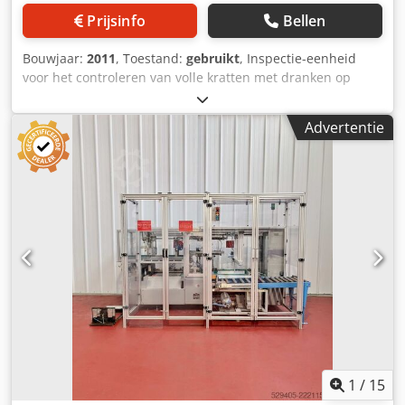
HMI-paneel.
Prijsinfo
Bellen
Bouwjaar:
2011
, Toestand:
gebruikt
, Inspectie-eenheid
voor het controleren van volle kratten met dranken op
volledigheid. Afgekeurde kratten worden automatisch
uitgesorteerd. Machine (optie): Controle op volledigheid
Advertentie
voor kratten met volle verpakkingen van dranken.
Formaten: 0,5 liter NRW-flessen in kratten van 20 en 9
stuks. Materiaal: behuizing van roestvrij staal. Dodpfxozizx
Rs Akqekr Positie: in een staande behuizing met poten.
Uitrusting: krattransport; behuizing; uitsorteersysteem;
schakelkast met digitaal bedieningspaneel.
1
/
15