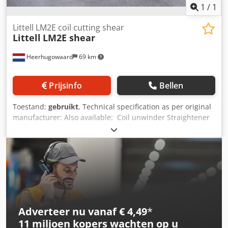
1
/
1
Littell LM2E coil cutting shear
Littell
LM2E shear
Heerhugowaard
69 km
Prijsinfo
Bellen
Toestand:
gebruikt
, Technical specification as per original
manufacturer: Also available: Coil unwinder Straightener
Littell cutter Exit station for disqualified material Stacker A
Stacker B LTG bundle turner Technical details: Dkjdpfx
Asyzbdmjkqjr Max sheet length: 1200 mm Max. sheet
width: 1020 mm Min. sheet width: 610 mm Sheet
thickness range: 0.13 mm – 0.50 mm Max. coil weight: 13.5
tons Max. pallet stack weight: 2.5 tons Production capacity:
up to 100 - 120 meters per min.
Adverteer nu vanaf € 4,49
*
11 miljoen kopers
wachten op u