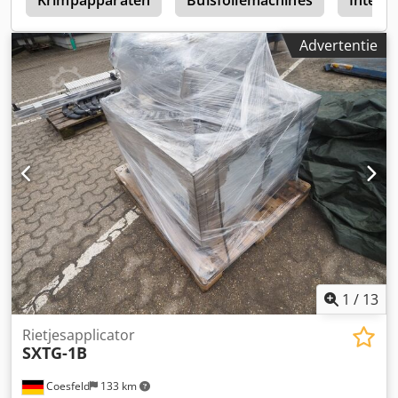
r
Krimpapparaten
Buisfoliemachines
Intern
Akqjkr
Advertentie
1
/
13
Rietjesapplicator
SXTG-1B
Coesfeld
133 km