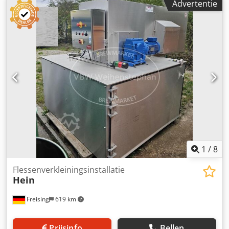
Advertentie
160mm, met pneumatische blaasuitwerping in uitwerpbak,
bak vol sensoren, 3Ph
1
/
8
Flessenverkleiningsinstallatie
Hein
Freising
619 km
Prijsinfo
Bellen