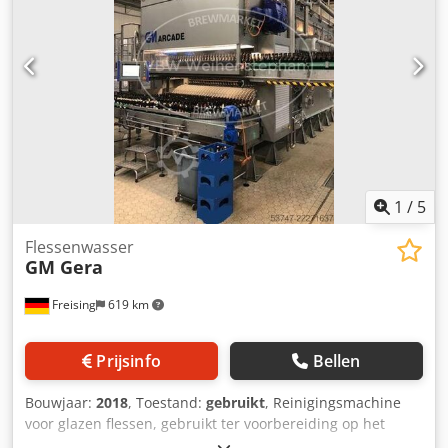
Plaatsing/positie: in een staande behuizing op poten.
Uitrusting: flessentransport, behuizing, bedieningspaneel.
1
/
5
Flessenwasser
GM Gera
Freising
619 km
Prijsinfo
Bellen
Bouwjaar:
2018
, Toestand:
gebruikt
, Reinigingsmachine
voor glazen flessen, gebruikt ter voorbereiding op het
vullen met dranken. De vuile, lege flessen worden in