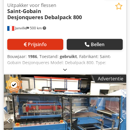
Uitpakker voor flessen
Saint-Gobain
Desjonqueres
Debalpack 800
Janville
500 km
Prijsinfo
Bellen
Bouwjaar:
1986
, Toestand:
gebruikt
, Fabrikant: Saint-
Gobain Desjonqueres Model: Debalpack 800. Type:
Flessenuitpakker onder folie. Bouwjaar: 1986 Saint Gobain
accumulatietafel Dedpfxszg I Utj Akqjkr Automatische
Advertentie
introductie van het pakket Automatisch openen van het
pakket Automatische flessentransfer Automatische
folieverwijdering Automatische folie uitworp Historie,
documentatie en elektrische schema's beschikbaar.