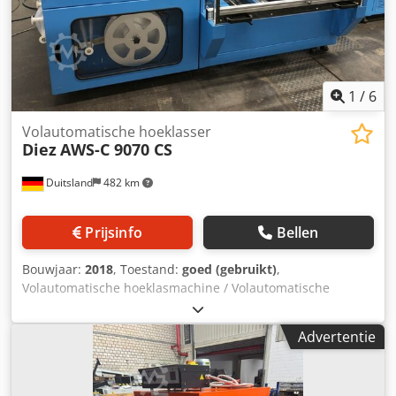
1
/
6
Volautomatische hoeklasser
Diez
AWS-C 9070 CS
Duitsland
482 km
Prijsinfo
Bellen
Bouwjaar:
2018
, Toestand:
goed (gebruikt)
,
Volautomatische hoeklasmachine / Volautomatische
zijlasmachine Fabrikant: Diez Type: AWS-C 9070 CS
Bouwjaar: 2018 Krimptunnel Fabrikant: Diez Type: HTC
Advertentie
122-40D Bouwjaar: 2018 Bedieningszijde: links in
transportrichting Doorgangbreedte: ca. 600 mm
Doorgangshoogte: ca. 190 mm Laslengte: ca. 900 mm