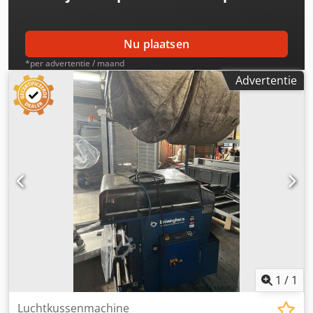
Nu plaatsen
*per advertentie / maand
Advertentie
1
/
1
Luchtkussenmachine