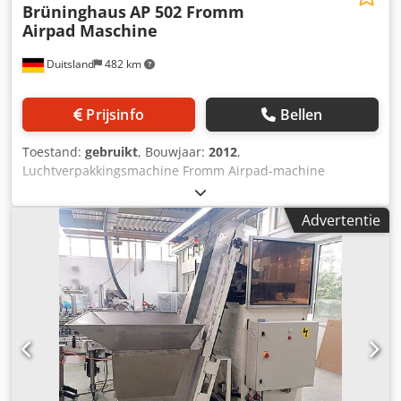
Brüninghaus
AP 502 Fromm
Airpad Maschine
Duitsland
482 km
Prijsinfo
Bellen
Toestand:
gebruikt
, Bouwjaar:
2012
,
Luchtverpakkingsmachine Fromm Airpad-machine
Fabrikant: Brüninghaus Type: AP 502 Bouwjaar: ca. 2012
Foliemateriaal: PA/PE-composietfolie of Polyethyleenfolie
Advertentie
(100% recyclebaar) Persluchtaansluiting: NW 10/4 – 8 bar;
max. 82 Nl/min (tijdens de kussenvulling): max. 3,5
Nl/cyclus Vermogen: 25 – 49 cycli/min. (afhankelijk van het
folietype en de kussengrootte) Elektrische aansluiting: 230
VAC; 50/60 Hz; 16 A; 2,0 kVA Afmetingen: (lxbxh) 1.600 x 767
x 1.292 mm Gewicht: 230 kg Accessoires / speciale
uitrusting: Dsdpswulylsfx Akqekr • Opgeslagen
programma’s voor verschillende kussengroottes •
Programmawisseling gebeurt met een druk op de knop •
Van 4 cm tot 16 cm lengte kan individueel worden