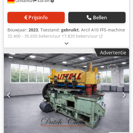
Ochsenfurt
434 km
Behuizing van roestvrij staal 304 7. Documentatie in de
landstaal Technische specificaties: 1. Zaklengte: L120-350
mm 2. Zakbreedte: B100-260 mm 3. Verpakkingssnelheid:
Prijsinfo
Bellen
tot 15 zakken/min (afhankelijk van product, zaklengte en
materiaal) 4. Zaktype: - Vierzijdig gesealde zakken -
Bouwjaar:
2023
, Toestand:
gebruikt
, Arcil A10 FFS-machine
Voorgefabriceerde doypack-zakken of - Doypack-zakken
32.400 - 35.650 bekers/uur 17.820 bekers/uur (2
met M-vorm standbodem 5. Aansluitspanning: 1Fase 220V
bekers/eenheid met opraapfunctie) 4,1 ton/uur
50Hz 6. Vermogen: ca. 1,2 kW 7. Machinegewicht: ca. 250
Persformaat: 2 bekers/eenheid Dedpfx Akezmafkeqskr
kg 8. Machineafmetingen: ca. 1750x510x1350mm 9.
Advertentie
Vulhoeveelheid: 60 g - 115 g 12 bekers/bak voor enkele
Persluchtaansluiting vereist. Dksdpfxsyv H Ums Akqor
bekers 24 bekers/bak voor dubbele laag 16 bekers/bak
voor kleine bak 8 bekers/bak voor 2 bekers met
opraapfunctie Productassortiment: Pudding met of zonder
room, mousse zonder room. Staat: goed. Sublocatie: E3.