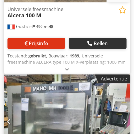
Universele freesmachine
Alcera
100 M
Ensisheim
496 km
Prijsinfo
Bellen
Toestand:
gebruikt
, Bouwjaar:
1989
, Universele
freesmachine ALCERA type 100 M X-verplaatsing: 1000 mm
Y-verplaatsing: 450 mm Z-verplaatsing: 600 mm Conus
SA40 Spilsnelheid: van 40 tot 2000 tpm Tafelformaat: 1400
Advertentie
x 320 mm Bouwjaar: 11/1989 HEIDENHAIN 3-assige schaal
Gecentraliseerde vetpomp Automatische posities: X - Y - Z
Joystickbediening Codpezmycijfx Ab Eorf Smeerpomp
Spanning: 380 V Breedte: 2100 mm Diepte: 2400 mm Totale
hoogte: 2000 mm Gewicht: ca. 3 ton