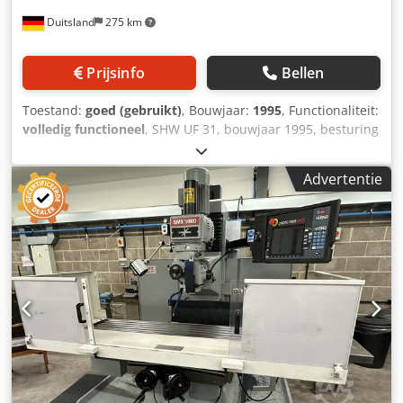
Duitsland
275 km
Prijsinfo
Bellen
Toestand:
goed (gebruikt)
, Bouwjaar:
1995
, Functionaliteit:
volledig functioneel
, SHW UF 31, bouwjaar 1995, besturing
Heidenhain TNC 415 B, verplaatsing X/Y/Z 1000/700/625
mm, voeding X/Y/Z 2.000 mm/min, snelgang X/Y 4.000
Advertentie
mm/min, snelgang Z 2.000 mm/min, rotatietafel toevoer tot
4 omw/min, hoofdspil 20 kW, gereedschaphouder SK 50,
programmeerbare freeskop, zwenktijd
horizontaal/verticaal 6 sec, NC rondtafel, traploze
spilsnelheid tot 2.500 omw/min, vlakvertanding, freeskop
zwenkbaar +/- 90°, pinool handmatig 115 mm, pinool
motorisch 100 mm, elektronische handwiel,
aansluitwaarde 35 kW. Csdpoyx Un Tofx Ab Esrf Freespil
lager in 2025 vernieuwd.