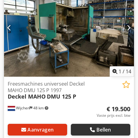
1
/
14
Freesmachines universeel Deckel
MAHO DMU 125 P 1997
Deckel MAHO
DMU 125 P
€ 19.500
Wijchen
48 km
Vaste prijs excl. btw
Aanvragen
Bellen