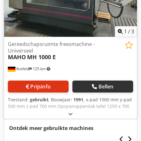
1
/
3
Gereedschapsruimte freesmachine -
Universeel
MAHO
MH 1000 E
Krefeld
125 km
Prijsinfo
Bellen
Toestand:
gebruikt
, Bouwjaar:
1991
, x-pad 1000 mm y-pad
500 mm z-pad 700 mm Opspanoppervlak tafel 1250 x 700
mm Spilhouder ISO 50 Spilsnelheden 20 - 3200 tpm
Spillenslag 100 mm Besturing - halfautomatisch Phillips
432 Bedrijfsuren 62.340 u Hoofdaandrijfmotor 22 kW
Ontdek meer gebruikte machines
Totaal benodigd vermogen 27 KVA Machinegewicht ca. 7,7
ton Grondvlak 3,8 x 4,1 x 2,4 mm Csdpfx Abjtv Ii Io Eerf