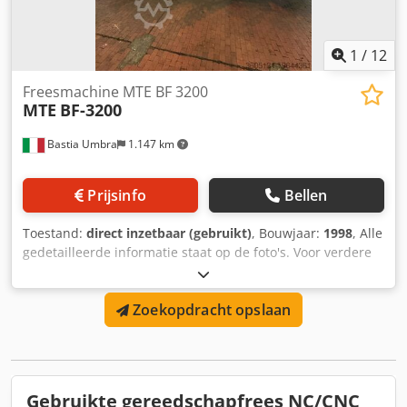
1
/
12
Freesmachine MTE BF 3200
MTE
BF-3200
Bastia Umbra
1.147 km
Prijsinfo
Bellen
Toestand:
direct inzetbaar (gebruikt)
, Bouwjaar:
1998
, Alle
gedetailleerde informatie staat op de foto's. Voor verdere
details kunt u contact met ons opnemen. Cedpow Dt Tljfx
Ab Esrf
Zoekopdracht opslaan
Gebruikte gereedschapfrees NC/CNC