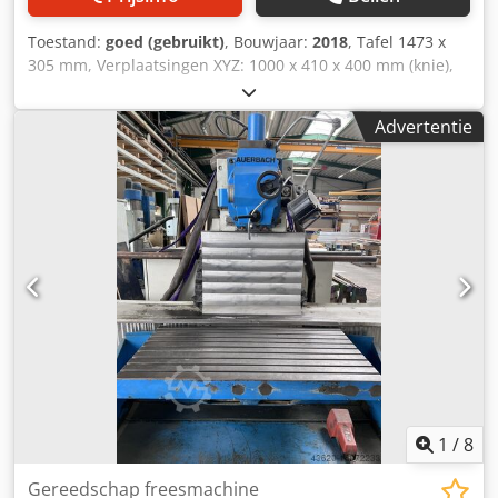
Toestand:
goed (gebruikt)
, Bouwjaar:
2018
, Tafel 1473 x
305 mm, Verplaatsingen XYZ: 1000 x 410 x 400 mm (knie),
quillslag 127 mm, spantaper ISO40, Power Drawbar,
Credpfx Aoxftqdob Eef spindelmotor 5 pk,
Advertentie
spindelsnelheden 70 - 3600 tpm, Prototrak SMX CNC-
besturing,
1
/
8
Gereedschap freesmachine