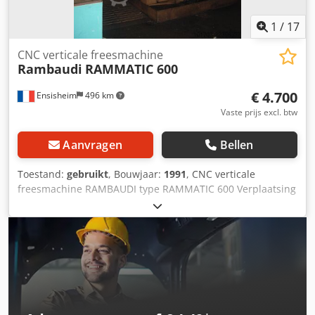
werkstuk: 850 kg
1
/
17
CNC verticale freesmachine
Rambaudi
RAMMATIC 600
€ 4.700
Ensisheim
496 km
Vaste prijs excl. btw
Aanvragen
Bellen
Toestand:
gebruikt
, Bouwjaar:
1991
, CNC verticale
freesmachine RAMBAUDI type RAMMATIC 600 Verplaatsing
X 1260 mm Verplaatsing Y 690 mm Verplaatsing Z 600 mm
Numerieke opdracht NUM 1060 Kegel SA 50 Tafelafmeting
2000 x 600 mm Bouwjaar 1991 Spanning 380 V Diepte 2500
mm Totale hoogte 4000 mm Crsdozmycvopfx Ab Eof
Gewicht: ca. 9 T