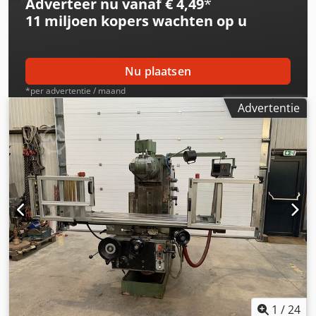
Adverteer nu vanaf € 4,49
*
11 miljoen kopers
wachten op u
Nu plaatsen
*per advertentie / maand
Advertentie
1
/
24