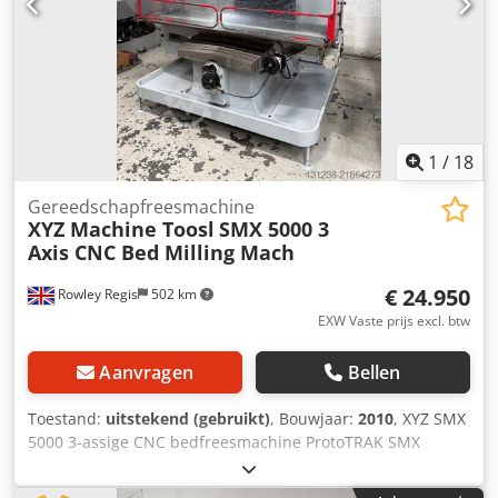
1
/
18
Gereedschapfreesmachine
XYZ Machine Toosl
SMX 5000 3
Axis CNC Bed Milling Mach
€ 24.950
Rowley Regis
502 km
EXW Vaste prijs excl. btw
Aanvragen
Bellen
Toestand:
uitstekend (gebruikt)
, Bouwjaar:
2010
, XYZ SMX
5000 3-assige CNC bedfreesmachine ProtoTRAK SMX
besturing Spil: 7,5 pk – programmeerbaar 70–5000 tpm
ISO40 Quill diameter: 105 mm Bouwjaar: 2008 Tafel: 1930 x