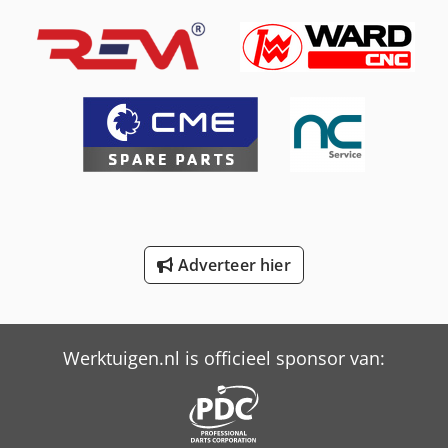
Schaffer 5680 T
Schaffer 6370 T
Schaffer 6390 T
Schaffer 6680 T
Schaffer 8610 T
Schaffer 9380 T
Schaffer 9630 T
Adverteer hier
Schaffer 9660 T
Trailer And Tools
Werktuigen.nl is officieel sponsor van: