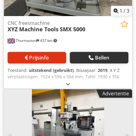
1
/
3
CNC freesmachine
XYZ Machine Tools
SMX 5000
Thurmaston
437 km
Prijsinfo
Bellen
Toestand:
uitstekend (gebruikt)
, Bouwjaar:
2019
, X Y Z
verplaatsingen: 1524 x 596 x 584 mm, Tafel: 1930 x 356
mm, Spiltoerental: 5000 tpm, Motor: 5,75 kW, ProtoTRAK
SMX 3-assige besturing, ISO40 spilopname, 127 mm
Advertentie
pinolverplaatsing, Vergrendelbare beschermkappen,
Power Drawbar, laagspanningslamp. Cedpfjyynvysx Ab Esrf