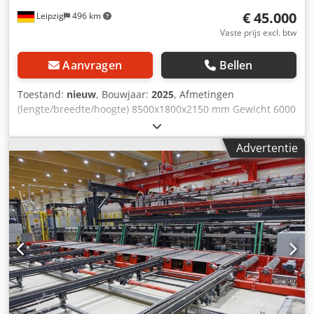
€ 45.000
Leipzig
496 km
Vaste prijs excl. btw
Aanvragen
Bellen
Toestand:
nieuw
, Bouwjaar:
2025
, Afmetingen
(lengte/breedte/hoogte) 8500x1800x2150 mm Gewicht 6000
kg Totaal benodigd vermogen 10 kW Continue
voedingspers SOLID 2513-120T - Persoppervlak 2500 x 1300
Advertentie
mm - robuuste stalen verwarmingsplaten 42 mm met
thermische olieverwarming - Totale persdruk 120 t (3,7
kg/cm2) - 8 hydraulische cilinders 100 mm -
Openingsbreedte 250 mm - Sluitsnelheid 20 - 60 mm/sec. -
Oliedruk 20 Mpa - Voedingssnelheid 15 m/min -
Verwarmingsplaatvermogen 45 kW - maximaal
temperatuur van de verwarmingsplaten 120 C° Dkjdpfxjv A
Hkcj Anrsr - Totaal aansluiting 10,0 kW - Afmetingen
L=8500, B=1800, H=2150 mm - Gewicht ca. 6000kg