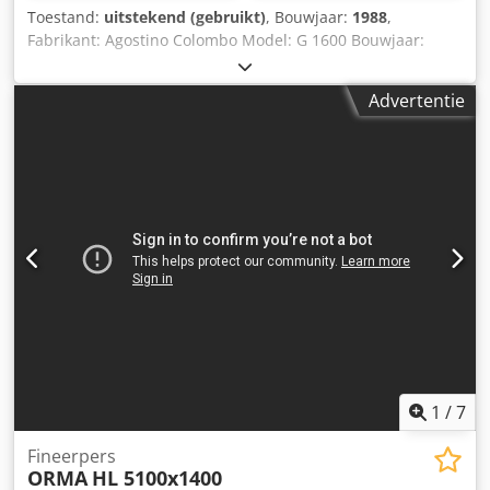
Toestand:
uitstekend (gebruikt)
, Bouwjaar:
1988
,
Fabrikant: Agostino Colombo Model: G 1600 Bouwjaar:
1989 Conditie: Gebruikt Voorraadnummer: 0386
Perskracht: 1600 ton Aantal drukkpunten: 2 Slag van de
Advertentie
ram: 135 mm Ramverstelling: 20 mm Gereedschapshoogte
vanaf gereedschapshouder cbra: 635 mm Afmeting plaat
gereedschapshouder: 1.060 x 900 mm Zijdelingse
doorgang in het frame: 400 mm. Dsdpfxoxnx Hio Anrokr
1
/
7
Fineerpers
ORMA
HL 5100x1400