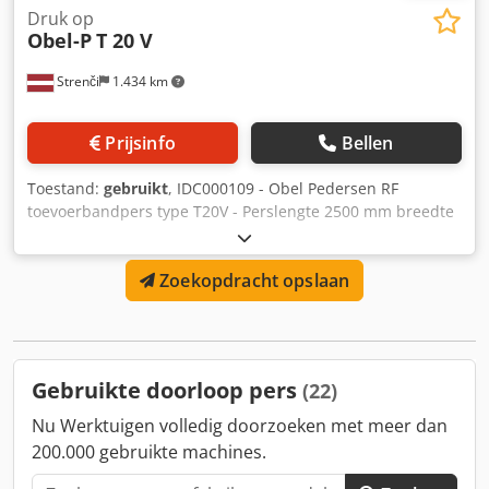
Druk op
Obel-P
T 20 V
Strenči
1.434 km
Prijsinfo
Bellen
Toestand:
gebruikt
, IDC000109 - Obel Pedersen RF
toevoerbandpers type T20V - Perslengte 2500 mm breedte
600 mm - HF generator T20 V en waterkoeling
Djdpevgddhofx Anrekr
Zoekopdracht opslaan
Gebruikte doorloop pers
(22)
Nu Werktuigen volledig doorzoeken met meer dan
200.000 gebruikte machines.