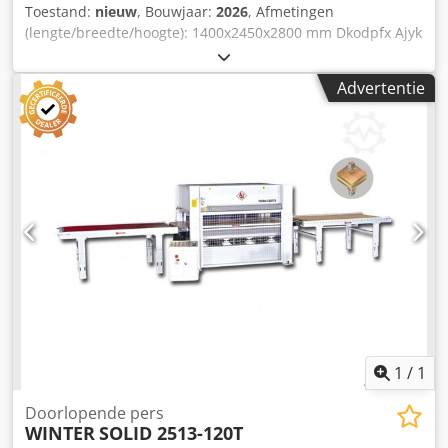
Toestand:
nieuw
, Bouwjaar:
2026
, Afmetingen
(lengte/breedte/hoogte): 1400x2450x2800 mm Dkodpfx Ajyk
H Twonror Totale persdruk: 400 ton Machinegewicht ca.
12.000 kg Korteslag-doorlooppers WINTER TA513B-400T/1 -
Advertentie
Persoppervlak: 4000 x 1600 mm - Openinghoogte: 300 mm
- Robuuste 45 mm stalen verwarmingsplaten met
olieverwarming - Totale druk: 400 t (6,3 kg/cm²) - 15
hydraulische cilinders Ø 125 mm - 2 korte hydraulische
cilinders Ø 80 mm - Sluitsnelheid: 20–60 mm/s -
Voersnelheid: 20 m/min - Verwarmingsplaatvermogen: 54
kW - Max. temperatuur verwarmingsplaten: 120 °C - Totaal
vermogen: 12 kW - Inclusief invoer- en uitvoerband met
veiligheidskoord - Afmetingen: L = 14.000 mm, B = 2450
mm, H = 2800 mm - Gewicht: ca. 12.000 kg
1
/
1
Doorlopende pers
WINTER
SOLID 2513-120T