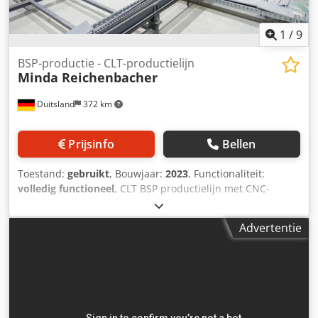
1
/
9
BSP-productie - CLT-productielijn
Minda Reichenbacher
Duitsland
372 km
Prijsinfo
Bellen
Toestand:
gebruikt
, Bouwjaar:
2023
, Functionaliteit:
volledig functioneel
, CLT BSP productielijn met CNC-
bewerkingscentrum Capaciteit: ca. 25.000 m³/jaar bij 2-
ploegenbedrijf Functiebeschrijving/omvang van de
Advertentie
installatie: - Aanvoer van langslamellen: invoer –
afzondering - Aanvoer van dwarslamellen: invoer –
vacuümontstapeling – aanvoer naar schaafmachine -
Vorming en buffering van langslagen: voorbereiding van
langslagen en afnameplaats - Vorming en buffering van
dwarslagen: 2-laagse dwarslagenbuffer – afnameplaats