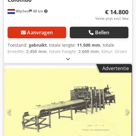
€ 14.800
Wijchen
48 km
Vaste prijs excl. btw
Aanvragen
Bellen
Toestand:
gebruikt
, totale lengte:
11.500 mm
, totale
breedte:
2.450 mm
, totale hoogte:
2.600 mm
, Kleur: Groen
Ledig gewicht: 16.500 kg Fineerpers doorloop pers lijmpers
platenpers Colombo Dedpfownhvvsx Anrskr Machine
Advertentie
afmetingen: 4400x1400 Olie verwarmd. invoer/uitvoer zit
erbij 8 cilinders Compleet met lijmwals etc. - Documentatie
aanwezig: Nee - CE certificaat aanwezig: Nee - Aandrijving
pers: Hydraulisch - Max. werkstuk lengte [mm]: 4500 - Max.
werkstuk breedte [mm]: 1400 - Max. werkstuk hoogte
[mm]: 140 - Totale slag [mm]: 140 - Aantal etages [st.]: 1 -
Materiaal platen: Staal - Aantal cilinders [st.]: 8 - Diameter
cilinders [mm]: 85 - Werkdruk [kg/cm²]: 4 - Type
verwarming: Olie verwarmd - Voltage [V]: 400 -
Transportafmetingen: 11500mm x 2450mm x 2600mm (l x
b x h) - Transportgewicht [kg]: 16500kg Financiële