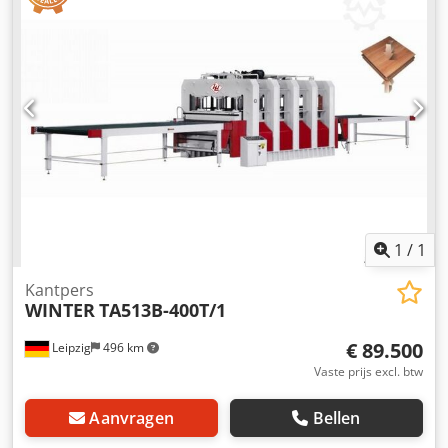
hydraulische cilinders van 120 mm - 2 korte hydraulische
cilinders Ø 80 mm - Sluitsnelheid 20 - 60 mm/sec. Dkedpfx
Anjv A Hlmsrjr - Olie druk 20 MPa - Voorschuifsnelheid 15
m/min - Verwarmingsplaatvermogen 45 kW - Maximale
temperatuur verwarmingsplaten 120 °C - Totale
aansluiting 10 kW - Afmetingen L=5500, B=4000, H=2250
mm - Gewicht ca. 8000 kg
1
/
1
Kantpers
WINTER
TA513B-400T/1
€ 89.500
Leipzig
496 km
Vaste prijs excl. btw
Aanvragen
Bellen