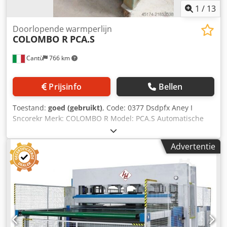
1
/
13
Doorlopende warmperlijn
COLOMBO R
PCA.S
Cantù
766 km
Prijsinfo
Bellen
Toestand:
goed (gebruikt)
, Code: 0377 Dsdpfx Aney I
Sncorekr Merk: COLOMBO R Model: PCA.S Automatische
doorlopende warmperslijn voor de productie van panelen,
meubels, deuren, wandpanelen, sandwichpanelen en
Advertentie
diverse andere toepassingen. Robuuste draagconstructie
Samenstelling: 4-rollen lijmmachine OMMA – breedte 1400
mm Schijftransportband Voorbereidingstafel Pers
COLOMBO 5500 x 1400 mm – 8 cilinders – diameter 150
mm Massief stalen persplaat Bovendruk Druk 4 kg/cm²
Automatische lossing met fotocelbesturing Werkhoogte
800 mm Sluitingstijd gereduceerd tot 1–2 seconden en
openingstijd tot 2–3 seconden Afmetingen pers (mm): 5960