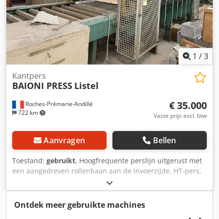
1
/
3
Kantpers
BAIONI PRESS
Listel
€ 35.000
Roches-Prémarie-Andillé
722 km
Vaste prijs excl. btw
Aanvragen
Bellen
Toestand:
gebruikt
, Hoogfrequente perslijn uitgerust met
een aangedreven rollenbaan aan de invoerzijde, HT-pers,
afvoertapijt. Dkodozhrdbepfx Anror
Ontdek meer gebruikte machines