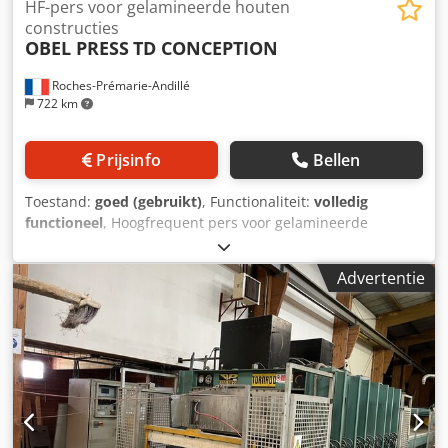
HF-pers voor gelamineerde houten
constructies
OBEL PRESS
TD CONCEPTION
Roches-Prémarie-Andillé
722 km
Prijsinfo
Bellen
Toestand:
goed (gebruikt)
, Functionaliteit:
volledig
functioneel
, Hoogfrequent pers voor gelamineerde
spanten tot 22 meter maximale persbreedte: 1300 mm
maximale persdikte: 300 mm Djdpfx Anjw A Hk Iorskr
Advertentie
laadband pers van 3000 mm met polymerisatie per
segment van 3 meter