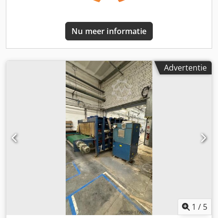
mm Teflonfolie MYLAR op de platen Voorbereiding voor
verwarming van de platen met heet water - zonder boiler
Afmeting machine: 2300 x 5100 mm x hoogte 2500 mm
Nu meer informatie
Dedpfxjvva Syj Anrskr De machine is compleet gereviseerd,
afgesteld en getest. Prijs: € 55.000,- exclusief BTW, zonder
OSAMA lijmapplicator Prijs: € 62.000,- exclusief BTW,
inclusief OSAMA lijmapplicator
Advertentie
1
/
5