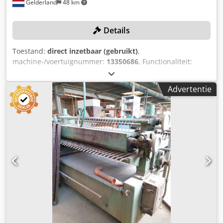
Gelderland
48 km
Details
Toestand:
direct inzetbaar (gebruikt)
,
machine-/voertuignummer:
13350686
, Functionaliteit:
volledig functioneel
, vermogen:
7,5 kW (10,20 pk)
,
perskracht:
400 t
, slaglengte:
150 mm
, aantal cilinders:
10
,
Advertentie
cilinderdiameter:
120 mm
, TECHNISCHE DETAILS Persdruk:
400 t Maximale persafmetingen: 1.500 x 4.400 mm
Maximale slag: 150 mm Aantal cilinders: 10
Cilinderdiameter: 120 mm Platenmateriaal: aluminium
(massief) Boven- en onderplaatdikte: 90 mm
MACHINEDETAILS Vermogen: 7,5 kW Spanning: 380 V
Afmetingen & Gewicht Transportafmetingen (L x B x H):
13.000 x 2.400 x 2.400 mm Totaalgewicht: 25.000 kg
UITRUSTING In- en uitvoerband Olieverwarming Olietank
Dksdpeyuxh Uefx Anror