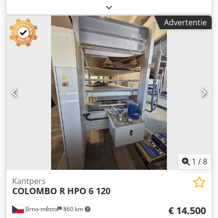
Machine afmetingen: 4500x1300 Olie verwarmd tot max
140 graden invoer/uitvoer 6 cilinders Solid plates 40mm
Advertentie
Dksdpownhabjfx Anrjr - Bijzonderheden: - └ Omschrijving:
Osama lijmwals is is niet meer beschikbaar - Bouwjaar:
2000 - Documentatie aanwezig: Nee - CE certificaat
aanwezig: Nee - Aandrijving pers: Hydraulisch - Max.
werkstuk lengte [mm]: 4500 - Max. werkstuk breedte [mm]:
1300 - Max. werkstuk hoogte [mm]: 140 - Totale slag [mm]:
140 - Aantal etages [st.]: 1 - Materiaal platen: Staal - Aantal
cilinders [st.]: 6 - Diameter cilinders [mm]: 120 -
Verwarmingsboiler aanwezig: Ja - Type verwarming: Olie
verwarmd - Max. werktemperatuur [°C]: 140 Financiële
informatie BTW: De getoonde prijs is exclusief BTW
BTW/marge: BTW verrekenbaar voor ondernemers
Levering en inruil altijd mogelijk van alles in de industriële
sectoren Yorick Diebels
1
/
8
Kantpers
COLOMBO R
HPO 6 120
€ 14.500
Brno-město
860 km