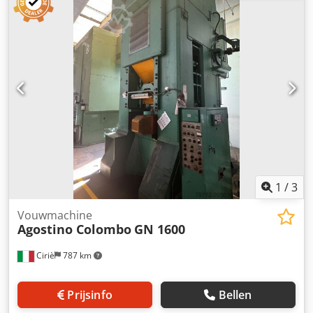
pomp. Gebruikt voor de productie van waterdichte deuren,
polystyreen op laminaat/composiet. Totale lengte:
Aanvoerrollen + pers + afvoerrollen: 11000 + 5500 + 5000 =
21500 cm Kan werkend worden bezichtigd Dkedpfx Anew
Ulv Esror
1
/
3
Vouwmachine
Agostino Colombo
GN 1600
Ciriè
787 km
Prijsinfo
Bellen