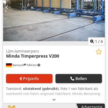
1
/
4
Lijm-lamineerpers
Minda
Timperpress V200
Kanzach
544 km
Prijsinfo
Bellen
Toestand:
uitstekend (gebruikt)
, Foto 1 van fabrikant als
voorbeeld rest foto's origineel Fabrikant: Minda Benaming:
Timper Press V 200 Technische gegevens: Hoofdpersdruk
van onderen: Aantal perskamers: 2 maximaal.
Advertentie