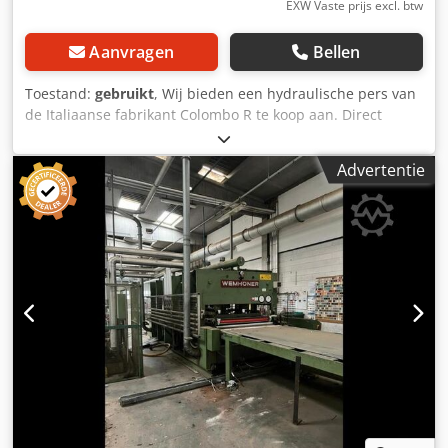
EXW Vaste prijs excl. btw
Aanvragen
Bellen
Toestand:
gebruikt
, Wij bieden een hydraulische pers van
de Italiaanse fabrikant Colombo R te koop aan. Direct
leverbaar. Dksdpezry Rwofx Anrjr
Advertentie