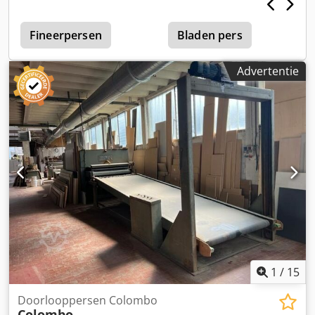
Fineerpersen
Bladen pers
Advertentie
1
/
15
Doorlooppersen Colombo
Colombo