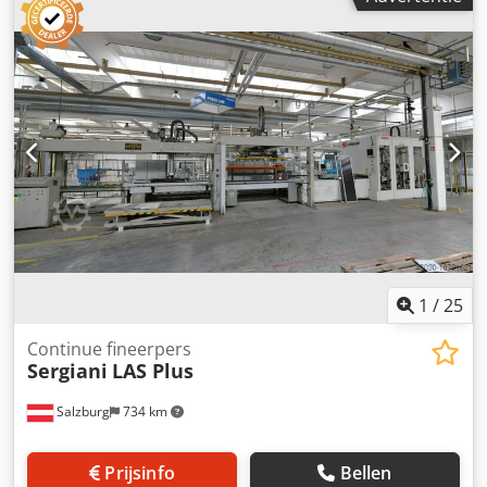
lamelbreedte: 270 mm Max. lengte van de gelamineerde
balk: tot 18 m Lijmstraalcontour: recht Zijdelingse uitlijning
van de latten: inbegrepen Druksysteem: hydraulisch
Permanente drukregeling: inbegrepen Dkedpfohtd E Aox
Anrer Verpakking: apart Toevoer / afvoer: in lengterichting
1
/
25
Continue fineerpers
Sergiani
LAS Plus
Salzburg
734 km
Prijsinfo
Bellen