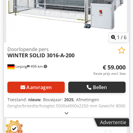
x 1900 x 2320 h Totale lijnlengte 22 m Installatie van de lijn
vereist geen fundering
1
/
6
Doorlopende pers
WINTER
SOLID 3016-A-200
€ 59.000
Leipzig
496 km
Vaste prijs excl. btw
Aanvragen
Bellen
Toestand:
nieuw
, Bouwjaar:
2025
, Afmetingen
(lengte/breedte/hoogte) 5500x4000x2250 mm Gewicht 8000
kg Totale vermogensbehoefte 45 kW Doorlooppers SOLID
3016-A-200 - Persoppervlak 3000 x 1600 mm - Stabiele
Advertentie
stalen verwarmingsplaten 42 mm met thermo-olie-
verwarming - Totale persdruk 200 t (4,2 kg/cm2) - 8