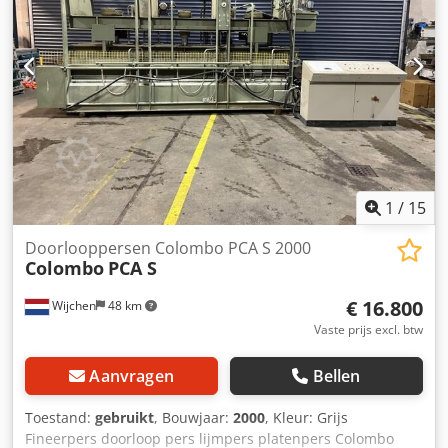
1
/
15
Doorlooppersen Colombo PCA S 2000
Colombo
PCA S
€ 16.800
Wijchen
48 km
Vaste prijs excl. btw
Aanvragen
Bellen
Toestand:
gebruikt
, Bouwjaar:
2000
, Kleur: Grijs
Fineerpers doorloop pers lijmpers platenpers Colombo