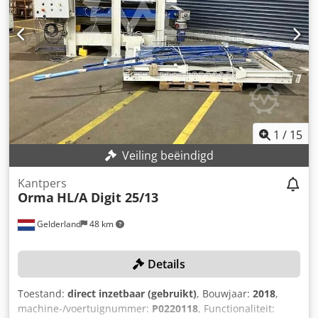
1
/
15
Veiling beëindigd
Kantpers
Orma
HL/A Digit 25/13
Gelderland
48 km
Details
Toestand:
direct inzetbaar (gebruikt)
, Bouwjaar:
2018
,
machine-/voertuignummer:
P0220118
, Functionaliteit: