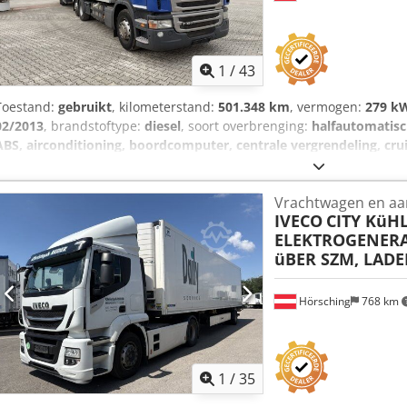
1
/
43
Toestand:
gebruikt
, kilometerstand:
501.348 km
, vermogen:
279 kW
02/2013
, brandstoftype:
diesel
, soort overbrenging:
halfautomatis
ABS, airconditioning, boordcomputer, centrale vergrendeling, cru
roetfilter
, Scania P380 koelwagen 6x2 met centrale as-oplegger – co
Aelerf Trekker: Scania P380 koelwagen Eerste toelating: 12-02-2013
Vrachtwagen en a
Cilinderinhoud: 11.705 cm³ diesel Koelwagen met Frigoblock FK25S
IVECO
CITY KüHL
Toelaatbaar totaal gewicht: 25.000 kg Nuttelast: 12.645 kg Oplegg
ELEKTROGENERA
Fabrikant: Scheuwimmer Type: FT 1119 Eerste toelating: 12-02-2013 
üBER SZM, LA
Stevige en betrouwbare techniek Ideaal voor distributievervoer of
typefouten en tussenverkoop. Bezichtiging is op afspraak mogelijk.
telefonisch contact opnemen of een bericht sturen.
Hörsching
768 km
1
/
35