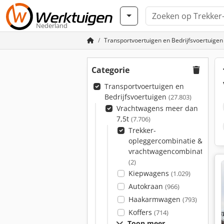
Nederland
Transportvoertuigen en Bedrijfsvoertuigen
Categorie
Transportvoertuigen en
Bedrijfsvoertuigen
(27.803)
Vrachtwagens meer dan
7,5t
(7.706)
Trekker-
opleggercombinatie &
vrachtwagencombinatie
(2)
Kiepwagens
(1.029)
Autokraan
(966)
Haakarmwagen
(793)
Koffers
(714)
Toon meer