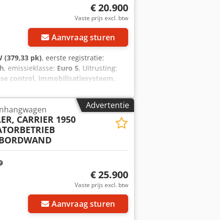
€ 20.900
Vaste prijs excl. btw
Aanvraag sturen
 (379,33 pk)
, eerste registratie:
ch
, emissieklasse:
Euro 5
, Uitrusting:
ise control, immobilisatiesysteem,
mplete koeltrein Cjdpfx Agey Etc
 Vermogen: 279 kW (380 pk)
Advertentie
anhangwagen
L Laadruimtelengte: ca. 8.100 mm
ER, CARRIER 1950
er: Scheuwimmer centrale as-oplegger
TORBETRIEB
Complete koeltrein, direct inzetbaar
DEBORDWAND
 export Onder voorbehoud van fouten,
 Voor meer informatie kunt u
€ 25.900
Vaste prijs excl. btw
Aanvraag sturen