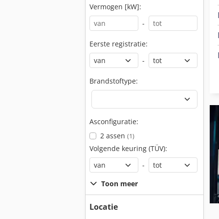
Vermogen [kW]:
-
Eerste registratie:
-
Brandstoftype:
Asconfiguratie:
2 assen
(1)
Volgende keuring (TÜV):
-
Toon meer
Locatie