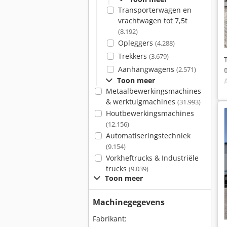
Transporterwagen en
vrachtwagen tot 7,5t
(8.192)
Opleggers
(4.288)
Trekkers
(3.679)
Aanhangwagens
(2.571)
Toon meer
Metaalbewerkingsmachines
& werktuigmachines
(31.993)
Houtbewerkingsmachines
(12.156)
Automatiseringstechniek
(9.154)
Vorkheftrucks & Industriële
trucks
(9.039)
Toon meer
Machinegegevens
Fabrikant: