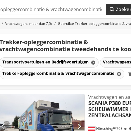
Zoeke
Vrachtwagens meer dan 7,5t
Gebruikte Trekker-opleggercombinatie & v
Trekker-opleggercombinatie &
vrachtwagencombinatie tweedehands te ko
Transportvoertuigen en Bedrijfsvoertuigen
Vrachtwagens
Trekker-opleggercombinatie & vrachtwagencombinatie
Vrachtwagen en a
SCANIA
P380 EU
SCHEUWIMMER 
ZENTRALACHSA
Hörsching
768 km