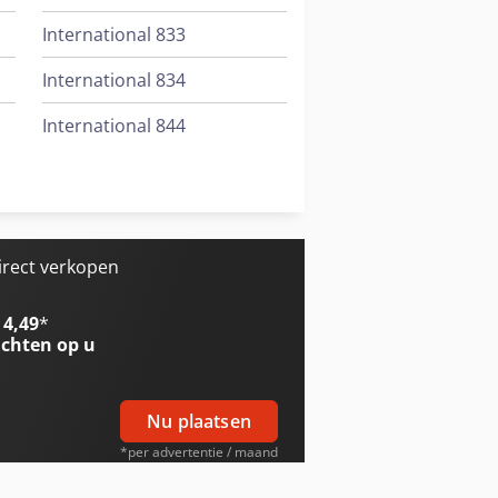
International 833
International 834
International 844
International 946
International 966
irect verkopen
 4,49
*
chten op u
Nu plaatsen
*per advertentie / maand