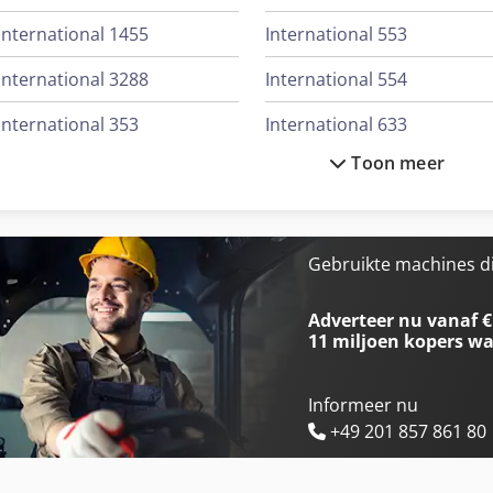
International 1455
International 553
International 3288
International 554
International 353
International 633
Toon meer
International 3688
International 644
International 383
International 654
International 433
International 706
Gebruikte machines d
International 453
International 724
Adverteer nu vanaf €
11 miljoen kopers
wa
Informeer nu
+49 201 857 861 80