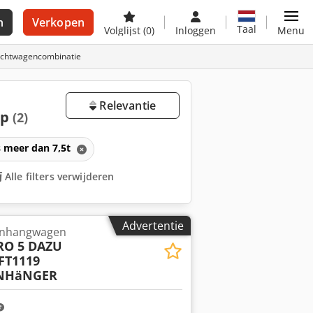
n
Verkopen
Taal
Volglijst
(0)
Inloggen
Menu
rachtwagencombinatie
Relevantie
op
(2)
 meer dan 7,5t
Alle filters verwijderen
Advertentie
anhangwagen
RO 5 DAZU
FT1119
NHäNGER