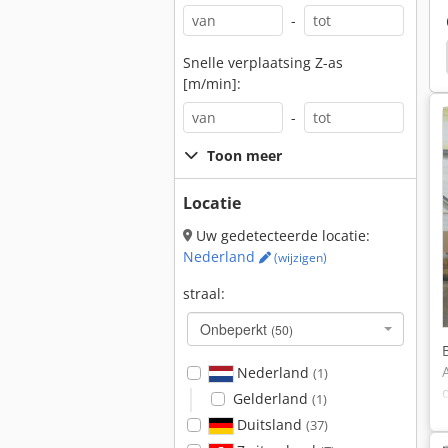
-
Maho Mh400C
Maho
Lagun
Snelle verplaatsing Z-as
[m/min]:
-
Toon meer
Locatie
Uw gedetecteerde locatie:
Nederland
(wijzigen)
straal:
Onbeperkt
(50)
Nederland
(1)
Gelderland
(1)
Duitsland
(37)