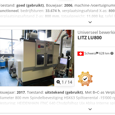
Toestand:
goed (gebruikt)
, Bouwjaar:
2006
, machine-/voertuignu
functioneel
, bedrijfsturen:
33.674 h
, verplaatsingsafstand X-as:
80
verplaatsingsafstand Z-as:
800 mm
, totaalgewicht:
11.000 kg
, tafel
spilsnelheid (max.):
16.000 rpm
, tafelbelasting:
800 kg
, 5-assig be
MAHO, type: DMU 80 P duoBLOCK, bouwjaar: 2006, draaiuren (u): 33.
Universeel bewerk
(X/Y/Z): 800/800/800 mm, max. spiltoerental 16.000 tpm, gereedsc
LITZ
LU800
Plus IT-besturing, G7-functie, interne koelmiddeltoevoer, 60-positi
spanentransporteur, DMG-filtersysteem, serienr.: 13812-01560, DM
Abljha
Schweiz
628 km
1
/
14
Bouwjaar:
2017
, Toestand:
uitstekend (gebruikt)
, Met B+C-as Verpl
diameter 800 mm Spindelbevestiging HSK63 Spiltoerental -15'000 
Besturing: HEIDENHAIN iTNC 640 Chsdpfolhqz Ujx Ablsa Interne spi
MARCELS MACHINES CH