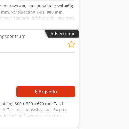
mmer:
2329200
, Functionaliteit:
volledig
0 mm
, verplaatsing Y-as:
800 mm
,
 lengte:
700 mm
, tafelbreedte:
900 mm
,
werkingscentrum, fabrikant: DECKEL
674, serienr.: 2329200, verplaatsing
Advertentie
ingscentrum
hapshouder HSK 63, HEIDENHAIN Mill
e gereedschapwisselaar,
G WK331-koelunit. Csdjrkz Rgjpfx
Prijsinfo
aatsing 800 x 900 x 620 mm Tafel
rpm Gereedschapswisselaar 64 pos.
ndelkoeling Diverse accessoires