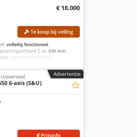
€ 18.000
Te koop bij veiling
eit:
volledig functioneel
,
rplaatsingsafstand Z-as:
630 mm
,
 rpm
, Geen minimum prijs –
4-11-2018 vervangen. TECHNISCHE
rplaatsing Z-as: 630 mm
Advertentie
 Universeel
chapshouder: SK 40 Aantal posities
550 6-axis (5&U)
n iTNC 530 Spindeluren: 50.033 uur
Prijsinfo