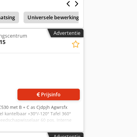
atsing
Universele bewerkingscentra 0-599 mm X-as v
Advertentie
ingscentrum
15
Prijsinfo
530 met B + C as Cjdpjh Agwrsfx
l kantelbaar +30°/-120° Tafel 360°
reedschapwisselaar 60 pos. Interne
Advertentie