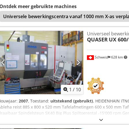
Ontdek meer gebruikte machines
Universele bewerkingscentra vanaf 1000 mm X-as verpla
Universeel bewerk
QUASER
UX 600/
Schweiz
628 km
1
/
10
Bouwjaar:
2007
, Toestand:
uitstekend (gebruikt)
, HEIDENHAIN iTNC
Ableha reist 885 x 800 x 520 mm Tafelafmetingen 600 x 500 mm Tafe
draaibaar Spindelsteun SK40 Big Plus Spiltoerental -15'000 rpm Ge
spilkoeling 3D taster Renishaw MARCELS MACHINES CH