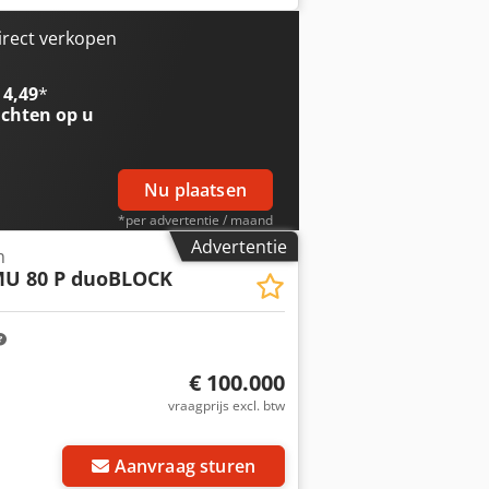
n spindel 12.000 toeren/min -
-as - Gereedschapsmagazijn: 123
irect verkopen
lettendrager - 2 paletten d 800 mm x
uliek 2/4 voor werktafel en
 4,49
*
ninrichtingen, inclusief
chten op u
n de spindel - Spaanafvoer -
edetailleerd technisch gegevensblad en
 garantie voor de volledigheid en
Nu plaatsen
*per advertentie / maand
Advertentie
m
U 80 P duoBLOCK
€ 100.000
vraagprijs excl. btw
Aanvraag sturen