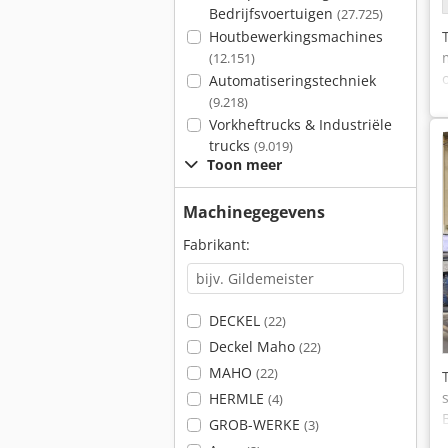
Bedrijfsvoertuigen
(27.725)
Houtbewerkingsmachines
(12.151)
Automatiseringstechniek
(9.218)
Vorkheftrucks & Industriële
trucks
(9.019)
Toon meer
Machinegegevens
Fabrikant:
DECKEL
(22)
Deckel Maho
(22)
MAHO
(22)
HERMLE
(4)
GROB-WERKE
(3)