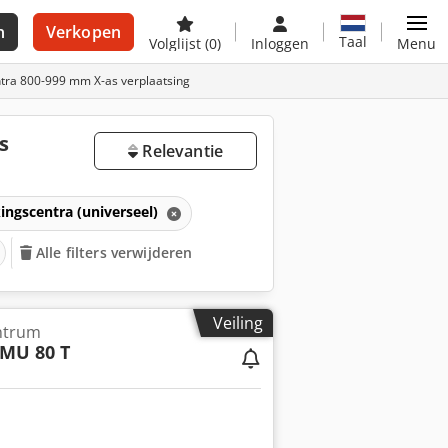
n
Verkopen
Taal
Volglijst
(0)
Inloggen
Menu
tra 800-999 mm X-as verplaatsing
s
Relevantie
ingscentra (universeel)
Alle filters verwijderen
Veiling
ntrum
MU 80 T