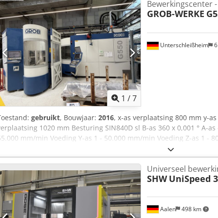
Bewerkingscenter -
GROB-WERKE
G5
Unterschleißheim
6
1
/
7
Toestand:
gebruikt
, Bouwjaar:
2016
, x-as verplaatsing 800 mm y-a
verplaatsing 1020 mm Besturing SIN840D sl B-as 360 x 0,001 ° A-as -
65.000 mm/min Voeding Y-as 1 - 50.000 mm/min Voeding Z-as 1 - 80
60 / 50 / 80 m/min Csdpfx Abjzrpnfoljha Spindeltoerentallen - trap
Aandrijfvermogen 100% ED 25,00 kW Aandrijfvermogen 40% ED 32,0
Universeel bewerk
159 Nm Spindeldiameter in het voorste lager 70 mm Gereedscha
SHW
UniSpeed 3
Gereedschapmagazijn: 272 Gereedschapslengte - max. 400 / 465
Gereedschapsdiameter bij vrije ruimte 160 mm Totaal gewicht geree
sec. Palletgrootte 630x630 mm Werkstukgewicht 700 kg Effectieve c
Aalen
498 km
vermogensverbruik 50,00 kW Machinegewicht ca. 32,00 t Benodigde r