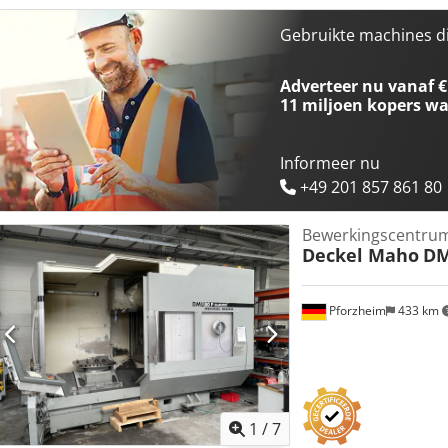
800 mm x 1.050 mm x 850 mm - Hoofdaandrijving: motoraangedreve
Gereedschapshouder: SK 50 - Universele freeskop met geregelde B
Gebruikte machines d
plaatsen - 3D-besturing Heidenhain TNC 640 - NC-draaitafel met pa
630 mm - Draaipalletwisselaar Cedpfxszq S Dme Ablsha - Span hydra
Adverteer nu vanaf €
voorbereidingsplaats voor aansluiting van hydraulisch bediende spa
11 miljoen kopers
wa
paletvoorbereiding (basis machine) - IKZ 40 bar door het midden va
Documentatie - CE-markering - Uitgebreide verdere uitrusting ... G
informatie over de uitrusting zijn op aanvraag beschikbaar. Zonder
Informeer nu
juistheid van de technische gegevens en de uitrusting.
+49 201 857 861 80
Bewerkingscentru
Deckel Maho
DM
Pforzheim
433 km
1
/
7