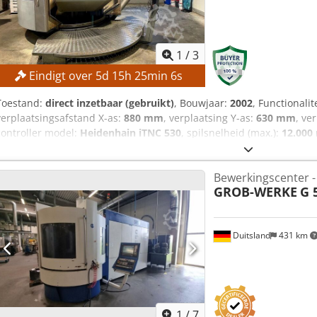
1
/
3
Eindigt over
5
d
15
h
25
min
4
s
Toestand:
direct inzetbaar (gebruikt)
, Bouwjaar:
2002
, Functionalit
verplaatsingsafstand X-as:
880 mm
, verplaatsing Y-as:
630 mm
, ve
controller model:
Heidenhain iTNC 530
, spilsnelheid (max.):
12.000
gegarandeerde verkoop tegen het hoogste bod! De spindel is op 1
GEGEVENS Verplaatsing X-as: 880 mm Verplaatsing Y-as: 630 mm Ve
Bewerkingscenter -
Spindelsnelheid: 12.000 tpm Bestuurde B-as: -15° tot +90° Gereeds
GROB-WERKE
G 
gereedschapsmagazijn: 32 MACHINEGEGEVENS Besturing: Heidenhai
UITRUSTING Koelvloeistofvoorziening Codpfjzpw Iujx Abljha
Duitsland
431 km
1
/
7