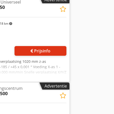
 Universeel
50
18 km
Prijsinfo
s verplaatsing 1020 mm z-as
185 / +45 x 0,001 ° Voeding X-as 1 -
.000 mm/min Snelle verplaatsing X/Y/Z
loos 1 - 16.000 omw/min
0 kW Koppel bij 40% / 100% ED 206 /
Advertentie
ingscentrum
popname HSK-A63
500
 mm Gereedschapsdiameter 68 mm
dschap 8,00 kg Span-tot-span tijd 4,2
irkeldiameter 900 mm Totaal
uimte ca. 10,00 x 6,00 x H3,50 m 5-