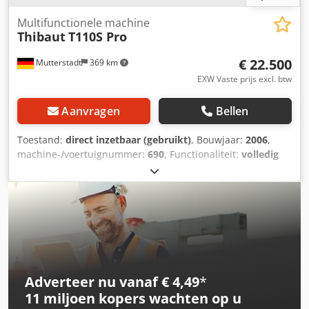
Multifunctionele machine
Thibaut
T110S Pro
€ 22.500
Mutterstadt
369 km
EXW Vaste prijs excl. btw
Aanvragen
Bellen
Toestand:
direct inzetbaar (gebruikt)
, Bouwjaar:
2006
,
machine-/voertuignummer:
690
, Functionaliteit:
volledig
functioneel
, vermogen:
11 kW (14,96 pk)
, Uitrusting:
documentatie / handleiding
, Multifunctionele machine
voor de bewerking van natuursteen, keramiek en
kunststeen PERFECTE machine voor het vervaardigen van
grafstenen, keukenbladen, wastafels, borstelen/polijsten
van oppervlakken en restauratiewerkzaamheden!
Hoogteverstelling Z-as 600 mm Z-as-oscillatie
(programmeerbaar) Zijslijpaandrijving
Adverteer nu vanaf € 4,49
*
Vergrendelingsysteem voor zwenkarm Dedpfx Ajzd Tckja
11 miljoen kopers
wachten op u
Hock Pneumatische persdruk Traploze toerentalregeling