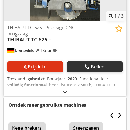
1
/
3
THIBAUT TC 625 – 5-assige CNC-
brugzaag
THIBAUT
TC 625 –
Drensteinfurt
172 km
Prijsinfo
Bellen
Toestand:
gebruikt
, Bouwjaar:
2020
, Functionaliteit:
volledig functioneel
, bedrijfsturen:
2.500 h
, THIBAUT TC
625 – 5-assige CNC-brugzaag (gebruikte machine)
Beschrijving Te koop is een THIBAUT TC 625 5-assige CNC-
brugzaag in zeer goed onderhouden staat. Deze machine
Ontdek meer gebruikte machines
is uitermate geschikt voor de bewerking van natuursteen,
kwartscomposiet, keramiek en vergelijkbare materialen, en
met name ideaal voor de productie van keukenwerkbladen
en interieurtoepassingen. Technische gegevens Fabrikant:
Kegelbrekers
Steenzagen