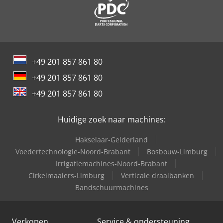
Job-Mann 200-35
modus voor snelle bewerkingen en eenvoudige sneden.
Ontworpen voor fabrikanten van keukenbladen,
Job-Mann 303-50 Wl
badkameronderdelen, trappen en architectonische
steencomponenten, levert de NHSB 3517 5-AXIS een hoog
Knegt Kmvhd 140 Verstek
automatiseringsniveau, minder afhankelijkheid van
handwerk en meetbare winst in productiviteit en
+49 201 857 861 80
New Holland-Kobelco
procesconsistentie.
+49 201 857 861 80
Oil & Steel
+49 201 857 861 80
Trailer And Tools
Huidige zoek naar machines:
Hakselaar-Gelderland
Voedertechnologie-Noord-Brabant
Bosbouw-Limburg
Irrigatiemachines-Noord-Brabant
Cirkelmaaiers-Limburg
Verticale draaibanken
Bandschuurmachines
Verkopen
Service & ondersteuning