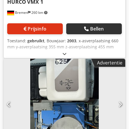
HURCO
VMX 1
Bremen
260 km
Prijsinfo
Bellen
Toestand:
gebruikt
, Bouwjaar:
2003
, x-asverplaatsing 660
mm y-asverplaatsing 355 mm z-asverplaatsing 455 mm
tafelopspanvlak 760 x 355 mm tafelbelasting 1,5 t T-
sleuven 3 T-sleuf breedte 18 mm Besturing ULTIMAX 4
Advertentie
Gereedschapswisselaar 16-posities Max.
gereedschapsdiameter 90 mm Max. gereedschapslengte
200 mm Max. gereedschapsgewicht 7 kg Spilsnelheid
10.000 rpm Spilmotor 7,5 kW Magazijncapaciteit 16 st.
Dcjdpfxoyy A Ano Aa Hjk Opname SK 40 Voeding max. 28
m/min Snelverplaatsing 35/35/30 m/min Benodigde ruimte
ca. 1,8 x 1,9 x 2,4 m Gewicht 3 t Totale vermogensbehoefte
21 kW Gebruikt verticaal bewerkingscentrum met dubbele
arm gereedschapswisselaar. HURO ULTIMAX 4 besturing
10.000 RPM