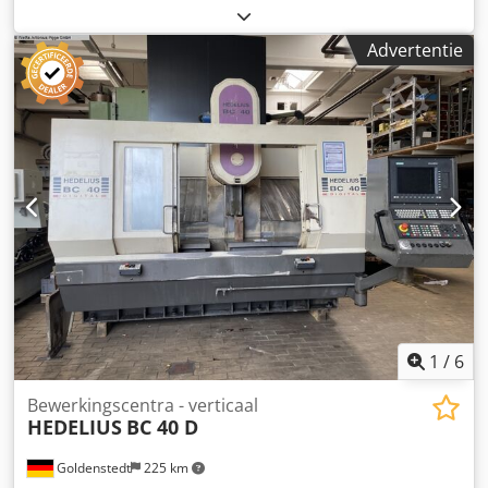
functioneel
, Multifunctionele machine voor de bewerking
van natuursteen en kunststeen. Ideaal voor toepassingen
Advertentie
in de grafsteenindustrie, restauratie en bouw.
Hoogteverstelling Z-as: 600 mm. Verplaatsing X-as: ca. 4500
mm. Pneumatische aandrukkracht (ideaal voor het
schuren, polijsten en borstelen van oppervlakken).
Traploze aandrijfmotor: 250-2950 toeren/min.
Dcodpfxjzrabpe Aa Hjk Scharnierende
armvergrendelingssysteem. Hydraulische
zijschuurinrichting. Werktafel. Inrichting voor het slijpen
van marmer. Slijpkop voor graniet.
1
/
6
Bewerkingscentra - verticaal
HEDELIUS
BC 40 D
Goldenstedt
225 km