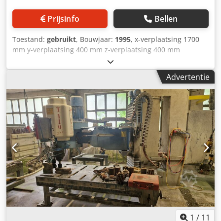
Prijsinfo
Bellen
Toestand:
gebruikt
, Bouwjaar:
1995
, x-verplaatsing 1700
mm y-verplaatsing 400 mm z-verplaatsing 400 mm
Besturing Siemens 480 D Aantal assen 4 stuks
Tafelbreedte 500 mm Tafellengte 2000 mm
Advertentie
Gereedschaphouder DIN 2079 SK 60, SK 40 Dcsdpfxsvf
Rhwo Aa Hek Totaal benodigd vermogen 16,25 kW
Machinegewicht ca. 4750 kg Benodigde ruimte ca. 3000 x
2500 x 2800 mm Machinenummer 9599 - 4e as /
horizontaal / Ø 315 mm - Spanentransporteur -
Gereedschapswisselaar voor 20 gereedschappen
1
/
11