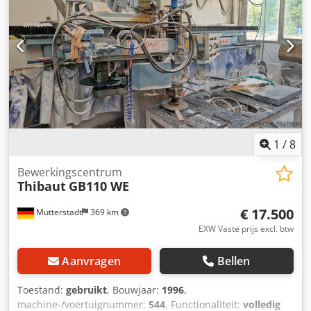
1
/
8
Bewerkingscentrum
Thibaut
GB110 WE
€ 17.500
Mutterstadt
369 km
EXW Vaste prijs excl. btw
Aanvragen
Bellen
Toestand:
gebruikt
, Bouwjaar:
1996
,
machine-/voertuignummer:
544
, Functionaliteit:
volledig