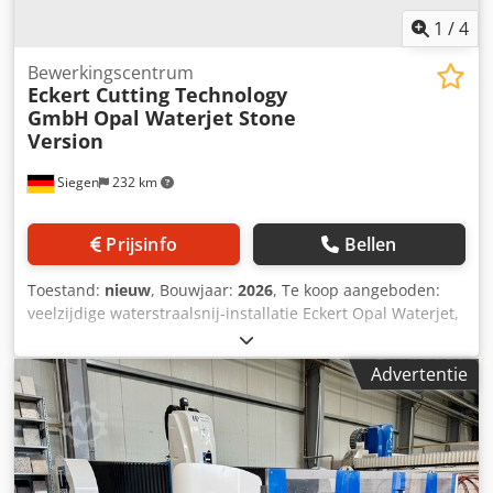
1
/
4
Bewerkingscentrum
Eckert Cutting Technology
GmbH
Opal Waterjet Stone
Version
Siegen
232 km
Prijsinfo
Bellen
Toestand:
nieuw
, Bouwjaar:
2026
, Te koop aangeboden:
veelzijdige waterstraalsnij-installatie Eckert Opal Waterjet,
ideaal voor de bewerking van steen (natuursteen, marmer,
graniet), maar ook geschikt voor diverse andere
Advertentie
materialen. Waterstraalsnijden gebeurt volledig zonder
thermische belasting, waardoor uiterst precieze en schone
snijkanten ontstaan. Zeer geschikt voor complexe
contouren, inlegwerken, uitsparingen of veeleisende
vormen in steen. 🛠 Technische gegevens & uitrusting