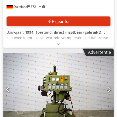
Duitsland
372 km
Prijsinfo
Bouwjaar:
1994
, Toestand:
direct inzetbaar (gebruikt)
, Er
zijn twee identieke verwarmde vormpersen van Italpresse
beschikbaar. Presslengte: 1700 mm, pressbreedte: 1500
mm, presshoogte: 1400 mm, persdruk: 800 ton, totaal
Advertentie
vermogen: 30 kW, machinematen X/Y/Z: ca. 5400 mm/2300
mm/3200 mm. Inclusief bovenstempels, vormstukken voor
stoelen en verwarming. Documentatie aanwezig.
Bezichtiging ter plaatse is mogelijk. Crsdeu Rp Hmopfx Al
Aef