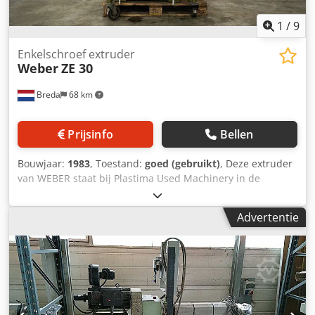
1
/
9
Enkelschroef extruder
Weber
ZE 30
Breda
68 km
Prijsinfo
Bellen
Bouwjaar:
1983
, Toestand:
goed (gebruikt)
, Deze extruder
van WEBER staat bij Plastima Used Machinery in de
machineopslag. De machine komt uit 1983 en verkeerd in
prima staat. – Merk: Hans Weber GmbH – Model: ZE 30
Advertentie
Credpfjq Tr Tbox Al Ajf – Bouwjaar: 1983 – Enkelschroefs
extruder – Schroef Ø: 30 mm – verhouding: 20 L/D