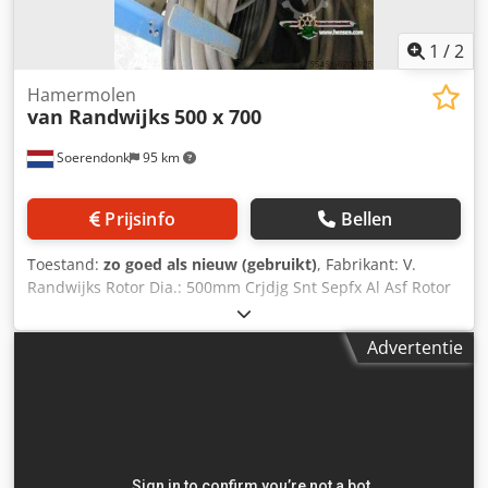
1
/
2
Hamermolen
van Randwijks
500 x 700
Soerendonk
95 km
Prijsinfo
Bellen
Toestand:
zo goed als nieuw (gebruikt)
, Fabrikant: V.
Randwijks Rotor Dia.: 500mm Crjdjg Snt Sepfx Al Asf Rotor
B.: 700mm Aandrijving: 22kW / 1.470 T/min
Advertentie