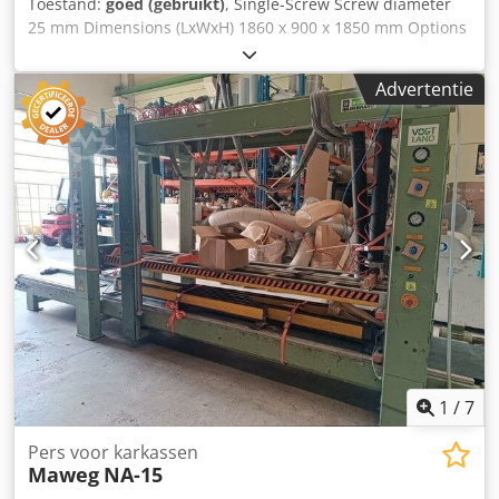
Toestand:
goed (gebruikt)
, Single-Screw Screw diameter
25 mm Dimensions (LxWxH) 1860 x 900 x 1850 mm Options
• Including haul-off Crodpfxovri Dds Al Aof • Including
cooling bath
Advertentie
1
/
7
Pers voor karkassen
Maweg
NA-15