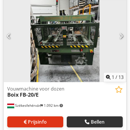
De lijn bestaat uit: Kuhne K45-24D éénschroefextruder
Diameter schroef: 48 mm Proceslengte: 24D
Aandrijfvermogen: Verwarmingsvermogen: 6,0 kW
Nettogewicht: 1150 kg Breed spleetmondstuk: Films tot
max. 330 mm breed Kalander Bruto-walsbreedte: 1200 mm
Csdpfou Ttf Nsx Al Ajrf Netto rolbreedte: 1100 mm (max.
filmbreedte) Aftrekinrichting en slagschaar
1
/
13
Vouwmachine voor dozen
Boix
FB-20/E
Székesfehérvár
1.092 km
Prijsinfo
Bellen