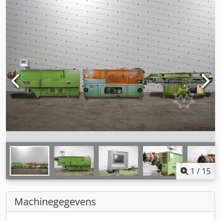
1
/
15
Machinegegevens