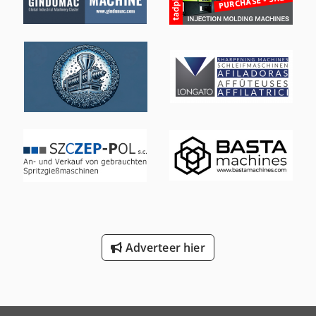
5) Dolci extruder voor extrusielaminering. 6) Afwikkelaar 3.
7) Twee drukunits met extra droger. 8) Reifenhäuser
extruder. 9) Oproller. 10) Omkeerstaaf in het souterrain.
11) Baangeleiding onder afwikkelaar 1 in het souterrain.
12) 2x hars silo's in het souterrain. Dit betreft een
complete extrusielijn met randapparatuur. Documentatie
is aanwezig. Bezichtigen op locatie is mogelijk. Codpfsw R
Dhrjx Al Aerf
Adverteer hier