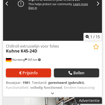
1
/
15
Chillroll extrusielijn voor folies
Kuhne
K45-24D
Nürnberg
505 km
Prijsinfo
Bellen
Bouwjaar:
1981
, Toestand:
gereviseerd (gebruikt)
,
Functionaliteit:
volledig functioneel
, Eerdere toepassing:
Productie van TPE-folies tot 6 mm dik. Vele andere
polymeren mogelijk. De fabriek is tot nu toe in bedrijf en
Advertentie
kan op elk moment worden geïnspecteerd in Neurenberg.