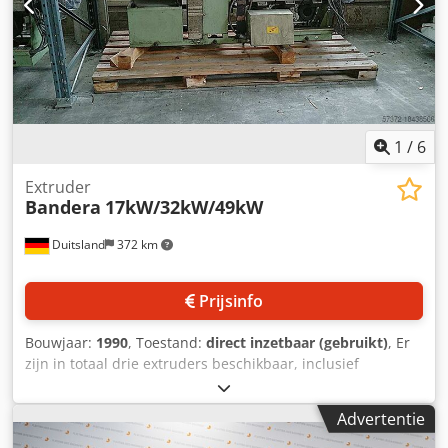
1
/
6
Extruder
Bandera
17kW/32kW/49kW
Duitsland
372 km
Prijsinfo
Bouwjaar:
1990
, Toestand:
direct inzetbaar (gebruikt)
, Er
zijn in totaal drie extruders beschikbaar, inclusief
doorvoermetingen (schalen), nieuwe cilinders (2018) en
gereviseerde schroeven. Totale extrusiecapaciteit: ca. 100
Advertentie
kg/u. 1) DC gladde buisextruder, vermogen: 17 kW,
machineafmetingen X/Y/Z: ca. 2300 mm/600 mm/1100 mm.