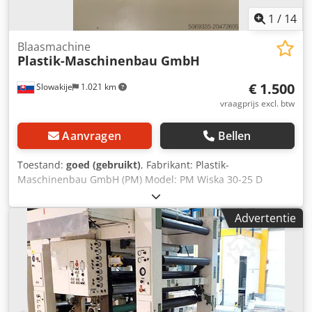
1
/
14
Blaasmachine
Plastik-Maschinenbau GmbH
€ 1.500
Slowakije
1.021 km
vraagprijs excl. btw
Aanvragen
Bellen
Toestand:
goed (gebruikt)
, Fabrikant: Plastik-
Maschinenbau GmbH (PM) Model: PM Wiska 30-25 D
Serienummer: M0793 Gemaakt in: West-Duitsland (Kelberg
/ Eifel) Crjdpfexu E E Sjx Al Ajf Type: Enkelschroefs
Advertentie
kunststofextruder Documentatie: Inbegrepen (originele
Duitse handleiding en correspondentie uit 1987) Toestand:
Gebruikt, maar compleet en functioneel Locatie: Ivanka pri
Nitre, Slowakije Technische gegevens (ca.)
Schroefdiameter: 30 mm L/D-verhouding: 25 D
Hoofdaandrijfmotor: Lenze GFOT 100-24 (440 V / 26 A / 2
kW / 3000 tpm) Voeding: 3 × 380–420 V / 50 Hz