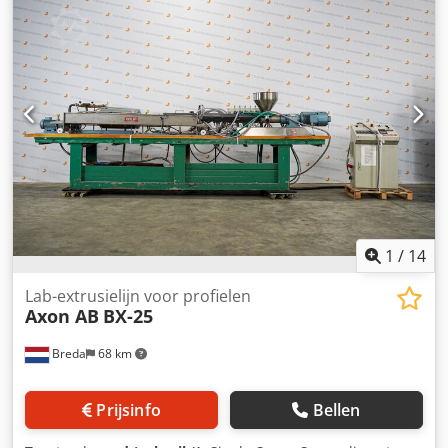
2) DC gladde buisextruder, vermogen: 32 kW,
machineafmetingen X/Y/Z: ca. 3000 mm/700 mm/1200 mm.
3) DC-groefbus-extruder, vermogen: 49 kW,
machineafmetingen X/Y/Z: ca. 3000 mm/700 mm/1200 mm.
Een inspectie ter plaatse is mogelijk. Csdpfxsvw Aqhe Al
Aerf
1
/
14
Lab-extrusielijn voor profielen
Axon AB
BX-25
Breda
68 km
Prijsinfo
Bellen