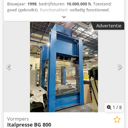
Bouwjaar:
1998
, bedrijfsturen:
10.000.000 h
, Toestand:
goed (gebruikt)
, Functionaliteit:
volledig functioneel
,
Machine voor het vormen en lijmen van kartonnen dozen
Fabrikant: Boix Model: FB-20/E Bouwjaar: 1998 Credpfov T
Advertentie
Dgpox Al Aof Lijmsysteem: Hotmelt-injectie (Nordson)
Productie: 1200 dozen/uur Minimaal. afmeting van de
gevormde doos: 300x250x80 mm Maximaal. afmeting van
de gevormde doos: 600x400x170 mm Maximaal. formaat
van kartonnen plaat: 950x940 mm
1
/
8
Vormpers
Italpresse
BG 800