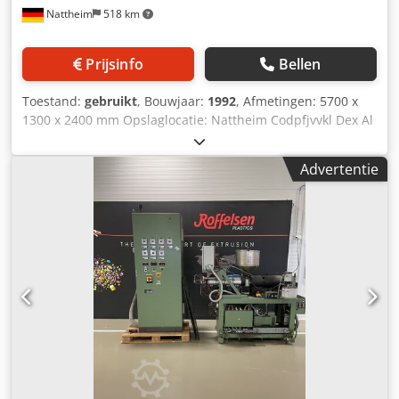
Nattheim
518 km
Prijsinfo
Bellen
Toestand:
gebruikt
, Bouwjaar:
1992
, Afmetingen: 5700 x
1300 x 2400 mm Opslaglocatie: Nattheim Codpfjvvkl Dex Al
Asrf
Advertentie