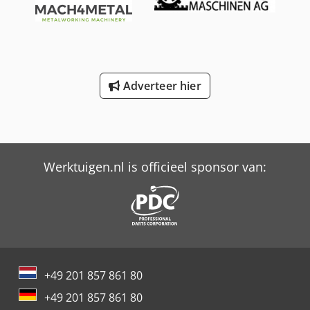
koelluchtventilator) - Motorreductor van Lenze met 5,5 kW
motor - toevoer - Traploze snelheidsregeling via
potentiometer op frequentieomvormer Dcodpfsxtf Hgex
Aguek - Temperatuurregeling via Omron-regelaars met
volledige controle - Verwarmingsstroommeting - heater
burnout controle - PID-verwarmingstuning functie - type 'J'
Adverteer hier
thermokoppels - Matrijskop met 2 verwarmingszones, geen
koeling
Werktuigen.nl is officieel sponsor van:
+49 201 857 861 80
+49 201 857 861 80