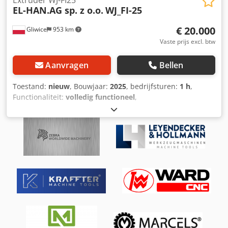
Extruder WJ-FI25
EL-HAN.AG sp. z o.o.
WJ_FI-25
€ 20.000
Gliwice
953 km
Vaste prijs excl. btw
Aanvragen
Bellen
Toestand:
nieuw
, Bouwjaar:
2025
, bedrijfsturen:
1 h
,
Functionaliteit:
volledig functioneel
,
machine-/voertuignummer:
1/10/2025
, hoogte van de
besturingskast:
1.000 mm
, Extruder FI 25, 3
verwarmingszones voor de cilinder + 2 verwarmingszones
voor de matrijskop, universele toepassing met een
genitrideerd plastificeersysteem. - Genitrideerd
plastificeersysteem fi 25 mm - Barrière spiraal met
mengpunt (voor hard PVC) - Uitgaand koppel op de schroef
636 Nm - maximale schroefsnelheid 80 tpm -
Schroefstartblokkering bij onvoldoende opwarming -
Cilinder uitgerust met koeling van het toevoergebied
(vloeistofkoeling) - 3 thermoregulatiezones cilinder -
Verwarmings- en koelingsunit (bandverwarmers,