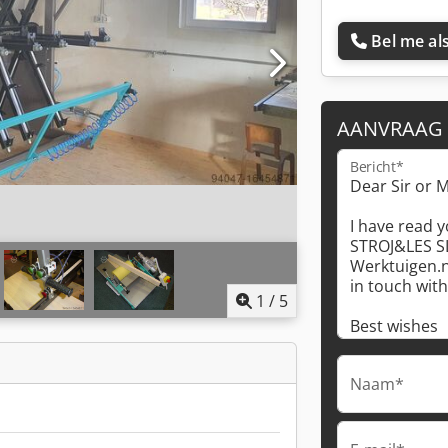
Bel me als
AANVRAAG
Bericht*
1
/
5
Naam*