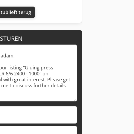
tublieft terug
 STUREN