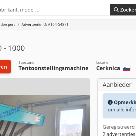
Zoeke
aden pers
Advertentie-ID: A164-54871
 - 1000
Toestand
Locatie
ren
Tentoonstellingsmachine
Cerknica
Aanbieder
Opmerki
om alle info
Geregistreerd 
2 advertenties