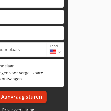
Land
woonplaats
andelaar
ngen voor vergelijkbare
s ontvangen
Aanvraag sturen
Privacyverklaring