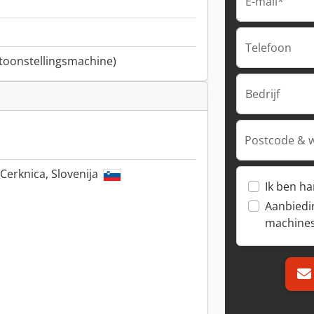
E-mail*
Telefoon
ntoonstellingsmachine)
Bedrijf
Postcode & 
 Cerknica, Slovenija
Ik ben h
Aanbiedi
machine