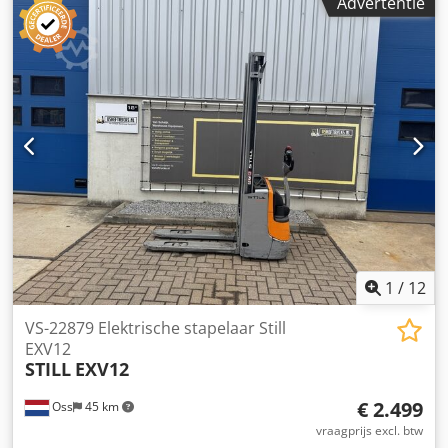
Advertentie
1
/
12
VS-22879 Elektrische stapelaar Still
EXV12
STILL
EXV12
€ 2.499
Oss
45 km
vraagprijs excl. btw