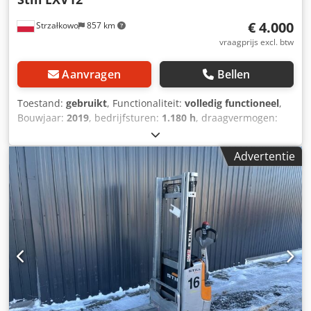
Pulsbesturing, volledige vrije hefhoogte, CE-certificaat,
€ 4.000
Strzałkowo
857 km
niet-strepend banden.
vraagprijs excl. btw
Aanvragen
Bellen
Toestand:
gebruikt
, Functionaliteit:
volledig functioneel
,
Bouwjaar:
2019
, bedrijfsturen:
1.180 h
, draagvermogen:
1.200 kg
, hefhoogte:
2.924 mm
, brandstoftype:
elektrisch
,
masttype:
Simplex
, bouwhoogte:
1.940 mm
, aandrijftype:
Advertentie
Elektro
, Stapelaar Type mast: Standaard Staat: Klaar voor
gebruik en volledig functioneel Technische staat: goed
Batterijvoltage: 24V Dcedeycad Hjpfx Agtek