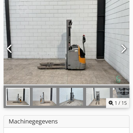
1
/
15
Machinegegevens