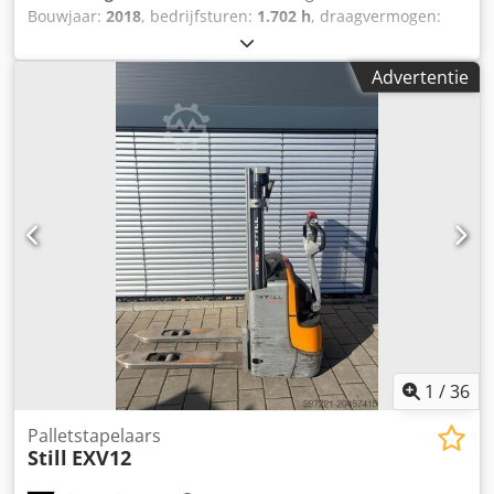
Bouwjaar:
2018
, bedrijfsturen:
1.702 h
, draagvermogen:
1.200 kg
, hefhoogte:
2.924 mm
, vrije hefhoogte:
1.462 mm
,
ladingzwaartepunt:
600 mm
, brandstoftype:
elektrisch
,
Advertentie
masttype:
duplex
, bouwhoogte:
1.940 mm
, vorklengte:
1.000 mm
, totaalgewicht:
900 kg
, 4969014 Serienummer:
F20273J00044 Dsdpexfdutsfx Agtock
1
/
36
Palletstapelaars
Still
EXV12