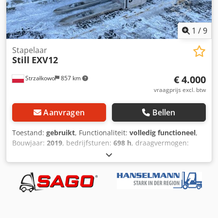
1
/
9
Stapelaar
Still
EXV12
€ 4.000
Strzałkowo
857 km
vraagprijs excl. btw
Aanvragen
Bellen
Toestand:
gebruikt
, Functionaliteit:
volledig functioneel
,
Bouwjaar:
2019
, bedrijfsturen:
698 h
, draagvermogen:
1.200 kg
, hefhoogte:
2.924 mm
, brandstoftype:
elektrisch
,
masttype:
Simplex
, bouwhoogte:
1.940 mm
, aandrijftype:
Elektro
, Stapelaar Dcsdpfx Aeycadyogtjk Type mast:
Standaard Staat: Klaar voor gebruik en volledig functioneel
Technische staat: goed Batterijvoltage: 24V