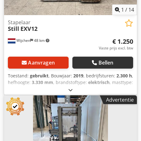
1
/
14
Stapelaar
Still
EXV12
€ 1.250
Wijchen
48 km
Vaste prijs excl. btw
Aanvragen
Bellen
Toestand:
gebruikt
, Bouwjaar:
2019
, bedrijfsturen:
2.300 h
,
hefhoogte:
3.330 mm
, brandstoftype:
elektrisch
, masttype:
duplex
, vorklengte:
1.150 mm
, totale hoogte:
2.140 mm
,
totale lengte:
1.740 mm
, totale breedte:
810 mm
, kleur:
Advertentie
zilver
, Ledig gewicht: 750 kg Hefcapaciteit: 1.200 kg -
Bouwjaar: 2019 - Documentatie aanwezig: Ja - CE
markering aanwezig: Ja - CE certificaat aanwezig: Nee -
Serienummer: F20272V01657 - Draaiuren: 2300 - Type:
Meeloop stapelaar - Hefvermogen: 1200kg - Hefhoogte:
3324mm - Doorrijhoogte: 2215mm - Vrije-heffing: 0mm -