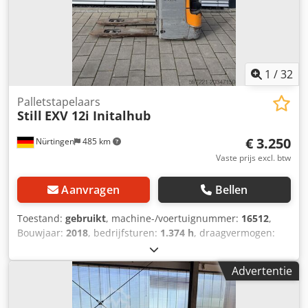
1
/
32
Palletstapelaars
Still
EXV 12i Initalhub
€ 3.250
Nürtingen
485 km
Vaste prijs excl. btw
Aanvragen
Bellen
Toestand:
gebruikt
, machine-/voertuignummer:
16512
,
Bouwjaar:
2018
, bedrijfsturen:
1.374 h
, draagvermogen:
1.200 kg
, hefhoogte:
3.000 mm
, ladingzwaartepunt:
600
mm
, brandstoftype:
elektrisch
, masttype:
Simplex
,
Advertentie
bouwhoogte:
1.940 mm
, batterijspanning:
24 V
, vorklengte:
1.200 mm
, totaalgewicht:
595 kg
, 4995529 Serienummer:
F20273J00171 Specificaties accu: 24 volt Djdpfx Aoxp