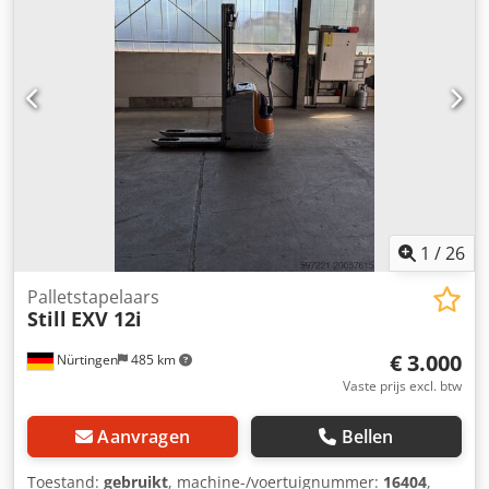
Tkrjgtsck
1
/
26
Palletstapelaars
Still
EXV 12i
€ 3.000
Nürtingen
485 km
Vaste prijs excl. btw
Aanvragen
Bellen
Toestand:
gebruikt
, machine-/voertuignummer:
16404
,