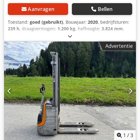
Aanvragen
Bellen
Toestand:
goed (gebruikt)
, Bouwjaar:
2020
, bedrijfsturen:
239 h
, draagvermogen:
1.200 kg
, hefhoogte:
3.824 mm
,
brandstoftype:
elektrisch
, masttype:
duplex
, bouwhoogte:
2.465 mm
, leeggewicht:
880 kg
, kilometerstand:
239 km
,
Advertentie
Elektrische stapelaarMerk Still
(Duitsland)Bouwjaar 2020Capacite it 1.200 kgHefhoogte
3.824 mmDoorrijhoogte 2.465 mmUren: 239 !Batterij
2020Automatisch vulsysteemVoorzien van externe lader
Dcodpfxezqhn Ue Agtjk
1
/
3