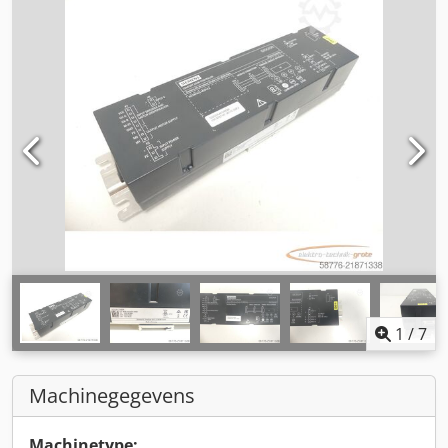
1
/
7
Machinegegevens
Machinetype: