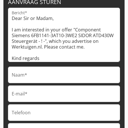
AANVRAAG STUREN
Bericht*
Naam*
E-mail*
Telefoon