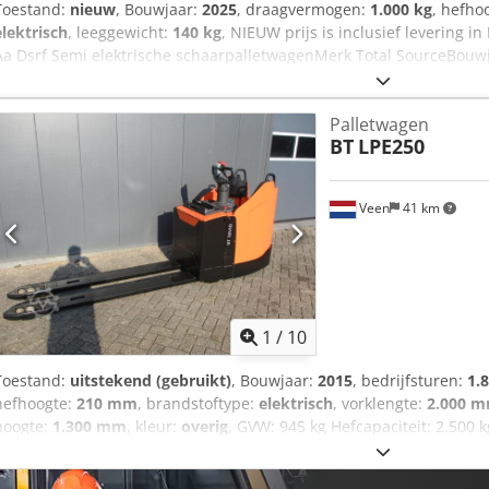
Toestand:
nieuw
, Bouwjaar:
2025
, draagvermogen:
1.000 kg
, hefho
elektrisch
, leeggewicht:
140 kg
, NIEUW prijs is inclusief levering 
Aa Dsrf Semi elektrische schaarpalletwagenMerk Total SourceBouwja
een hoogte van 800 mm Rijdt manueel Heft elektrischVoorzien van ee
lader Charging time = for the first time charging 20hours,then each
Palletwagen
without loading lifting speed 15s,with loading lifting speed 20sAuto
BT
LPE250
80times for fully charged.
Veen
41 km
1
/
10
Toestand:
uitstekend (gebruikt)
, Bouwjaar:
2015
, bedrijfsturen:
1.
hefhoogte:
210 mm
, brandstoftype:
elektrisch
, vorklengte:
2.000 
hoogte:
1.300 mm
, kleur:
overig
, GVW: 945 kg Hefcapaciteit: 2.500
BATTERIJCELLEN 24V 4PzB 400Ah met centraal watervulsysteem, 22
x 550 mm en tussenruimte 190 mm, Tandem vorkwielen, LPE250, In