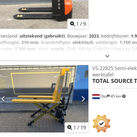
1
/
9
Toestand:
uitstekend (gebruikt)
, Bouwjaar:
2023
, bedrijfsturen:
1.
hefhoogte:
210 mm
, brandstoftype:
elektrisch
, vorklengte:
1.150 
hoogte:
1.300 mm
, kleur:
overig
, GVW: 595 kg Crjdpfszr Evxsx Aa Dj
130 cm NIEUWE BATTERIJCELLEN 24V 3PzB 225Ah met vulsysteem, 2
1150 x 550 mm, Afstand tussen de vorken 190 mm, Tandem vorkwi
VS-22825 Semi-elek
200, In Nederland garantie machine 3 maanden, in Nederland garant
werktafel
TOTAL SOURCE
T
Oss
45 km
1
/
19