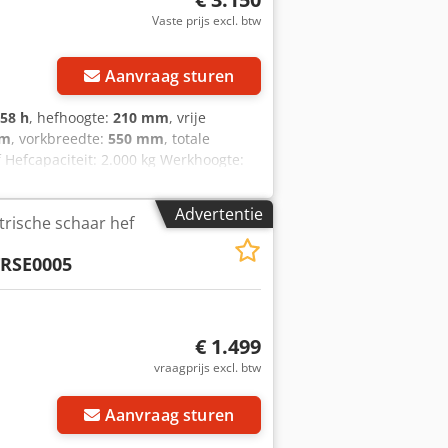
Vaste prijs excl. btw
Aanvraag sturen
958 h
, hefhoogte:
210 mm
, vrije
mm
, vorkbreedte:
550 mm
, totale
f Hefcapaciteit: 2.000 kg Werkhoogte:
20V hoogfrequent lader, Vorkmaat
elen, NIEUWE wielen, BT TOYOTA LWE
Advertentie
trische schaar hef
ie batterij 1 jaar.
RSE0005
€ 1.499
vraagprijs excl. btw
Aanvraag sturen