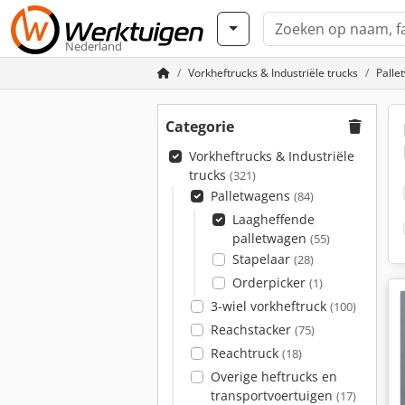
Nederland
Vorkheftrucks & Industriële trucks
Palle
Categorie
Vorkheftrucks & Industriële
trucks
(321)
Palletwagens
(84)
Laagheffende
palletwagen
(55)
Stapelaar
(28)
Orderpicker
(1)
3-wiel vorkheftruck
(100)
Reachstacker
(75)
Reachtruck
(18)
Overige heftrucks en
transportvoertuigen
(17)