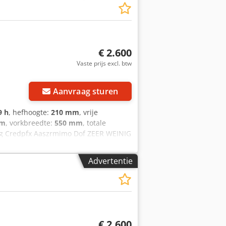
€ 2.600
Vaste prijs excl. btw
Aanvraag sturen
9 h
, hefhoogte:
210 mm
, vrije
mm
, vorkbreedte:
550 mm
, totale
 kg Credpfx Aaszrmimo Dof ZEER WEINIG
wde 220V hoogfrequent lader,
n 200 mm, Enkele vorkwielen, BT
Advertentie
rland garantie batterij 1 jaar.
€ 2.600