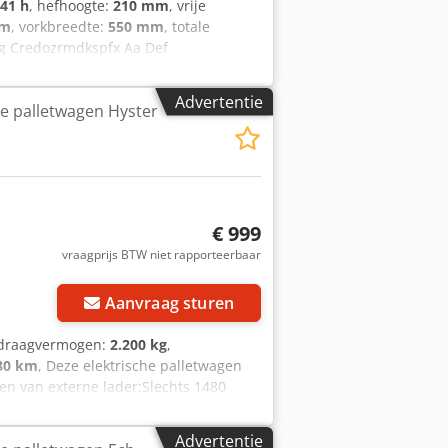
241 h
, hefhoogte:
210 mm
, vrije
mm
, vorkbreedte:
550 mm
, totale
 kg Credozrmdkspfx Aa Def
, 220V hoogfrequent lader, Vorkmaat
ielen, Opklapbaar staplateau,
Advertentie
he palletwagen Hyster
ederland garantie batterij 1 jaar.
€ 999
vraagprijs BTW niet rapporteerbaar
Aanvraag sturen
 draagvermogen:
2.200 kg
,
80 km
, Deze elektrische palletwagen
ien van externe lader;Slechts 1480
uTube Crjdpfx Aasxg R Ebe Dof
Advertentie