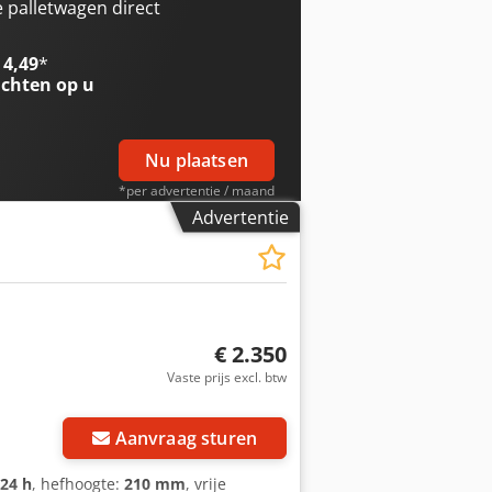
 palletwagen direct
 4,49
*
chten op u
Nu plaatsen
*per advertentie / maand
Advertentie
€ 2.350
Vaste prijs excl. btw
Aanvraag sturen
124 h
, hefhoogte:
210 mm
, vrije