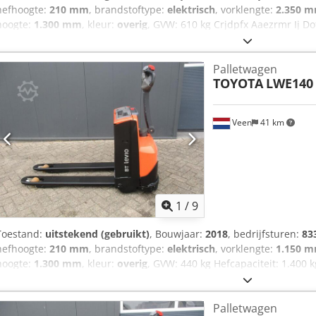
hefhoogte:
210 mm
, brandstoftype:
elektrisch
, vorklengte:
2.350 
hoogte:
1.300 mm
, kleur:
overig
, GVW: 610 kg Crjdpfx Aaezrmr Ij Do
130 cm VORKMAAT 2350 X 550 MM, Voor vervoer van meerdere pallets
3PzB 225Ah met vulsysteem, 220V hoogfrequent ader, NIEUWE wie
Palletwagen
LWE 180, In Nederland garantie machine en batterij 3 maanden.
TOYOTA
LWE140
Veen
41 km
1
/
9
Toestand:
uitstekend (gebruikt)
, Bouwjaar:
2018
, bedrijfsturen:
83
hefhoogte:
210 mm
, brandstoftype:
elektrisch
, vorklengte:
1.150 
hoogte:
1.300 mm
, kleur:
overig
, GVW: 440 kg Hefcapaciteit: 1.400
BATTERIJCELLEN 24V 2PzB 150Ah, Ingebouwde 220V hoogfrequent l
x 500 mm, Afstand tussen de vorken 190 mm, Enkele vorkwielen, N
Palletwagen
Nederland garantie machine 3 maanden, in Nederland garantie batte