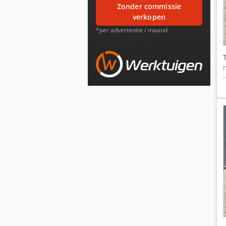
zonder commissie
verkopen
*per advertentie / maand