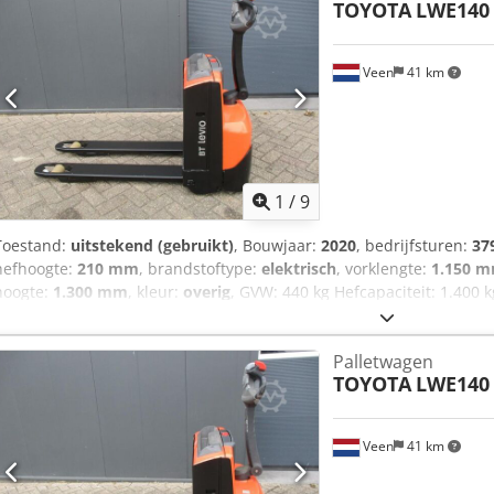
TOYOTA
LWE140
Veen
41 km
1
/
9
Toestand:
uitstekend (gebruikt)
, Bouwjaar:
2020
, bedrijfsturen:
37
hefhoogte:
210 mm
, brandstoftype:
elektrisch
, vorklengte:
1.150 
hoogte:
1.300 mm
, kleur:
overig
, GVW: 440 kg Hefcapaciteit: 1.400
UREN! COMPACT! NIEUWE BATTERIJCELLEN 24V 2PzB 150Ah, Ingebou
NIEUWE WIELEN, Vorkmaat 1150 x 550 mm, Afstand tussen de vorke
Palletwagen
TOYOTA LWE 140, In Nederland garantie machine 3 maanden, in Nede
TOYOTA
LWE140
Veen
41 km