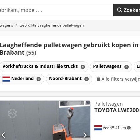
Zoeke
twagens
Gebruikte Laagheffende palletwagen
Laagheffende palletwagen gebruikt kopen in
Brabant
(55)
Vorkheftrucks & Industriële trucks
Palletwagens
L
Nederland
Noord-Brabant
Alle filters verwi
Palletwagen
TOYOTA
LWE200
Veen
41 km