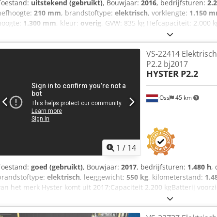
Toestand:
uitstekend (gebruikt)
, Bouwjaar:
2016
, bedrijfsturen:
2.
hefhoogte:
210 mm
, brandstoftype:
elektrisch
, vorklengte:
1.150 
hoogte:
1.300 mm
, kleur:
overig
, GVW: 835 kg Hefcapaciteit: 2.000
FUNCTIONEERT ALS NIEUW! Batterij 24V 5PzB 500Ah met vulsysteem
1150 x 550 mm en afstand tussen de vorken 190 mm, Tandem vorkw
VS-22414 Elektrisc
Stuurbekrachtiging, In Nederland garantie machine 3 maanden, in N
P2.2 bj2017
HYSTER
P2.2
Oss
45 km
1
/
14
Toestand:
goed (gebruikt)
, Bouwjaar:
2017
, bedrijfsturen:
1.480 h
,
brandstoftype:
elektrisch
, leeggewicht:
550 kg
, kilometerstand:
1.4
van het merk Hyster komt uit 2017;Capaciteit 2.200 kgBatterij voorz
uren op de teller;Geschikt voor europallets. Bekijk de video op Yo