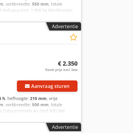
mm
, vorkbreedte:
550 mm
, totale
f Hefcapaciteit: 1.800 kg Werkhoogte:
 tegelijk. Nieuwe batterijcellen 24V
len, Tandem vorkwielen, BT TOYOTA
Advertentie
€ 2.350
Vaste prijs excl. btw
Aanvraag sturen
3 h
, hefhoogte:
210 mm
, vrije
mm
, vorkbreedte:
500 mm
, totale
 kg Cjdpozrmlnefx Aa Derf NIEUWE
ader, NIEUWE WIELEN, Vorkmaat 1150
ieuwe wielen, BT TOYOTA LWE 140, In
Advertentie
rij 1 jaar.