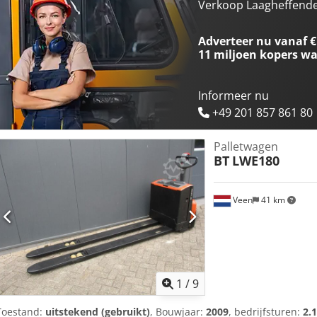
maanden, in Nederland garantie batterij 1 jaar.
Verkoop Laagheffende
Adverteer nu vanaf €
11 miljoen kopers
wa
Informeer nu
+49 201 857 861 80
Palletwagen
BT
LWE180
Veen
41 km
1
/
9
Toestand:
uitstekend (gebruikt)
, Bouwjaar:
2009
, bedrijfsturen:
2.