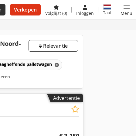
n
Verkopen
Taal
Volglijst
(0)
Inloggen
Menu
 Noord-
Relevantie
aagheffende palletwagen
jderen
Advertentie
€ 3.150