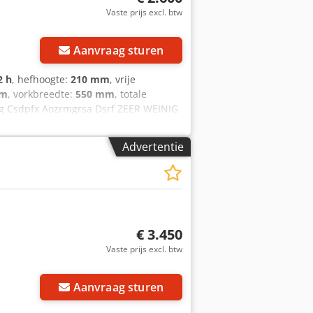
Vaste prijs excl. btw
Aanvraag sturen
2 h
, hefhoogte:
210 mm
, vrije
mm
, vorkbreedte:
550 mm
, totale
 kg Csdpfx Aozrmgrsa Dsrf ZEER WEINIG
wde 220V hoogfrequent lader,
n 200 mm, Enkele vorkwielen, BT
Advertentie
rland garantie batterij 1 jaar.
€ 3.450
Vaste prijs excl. btw
Aanvraag sturen