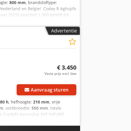
ogte:
800 mm
, brandstoftype:
in Nederland en Belgie! Codey R Aghspfx
ar 2025Capaciteit 1.000 kgHeft tot
n 12 v batterij interne
 time charging 8-10Lifting speed =
Advertentie
nomy = it can be lifting and lowering
€ 3.450
Vaste prijs excl. btw
Aanvraag sturen
880 h
, hefhoogte:
210 mm
, vrije
mm
, vorkbreedte:
550 mm
, totale
 kg Credpfx Aaozrqbgj Def NIEUWE
0V hoogfrequent lader, Vorkmaat 2000
 Nederland garantie machine 3