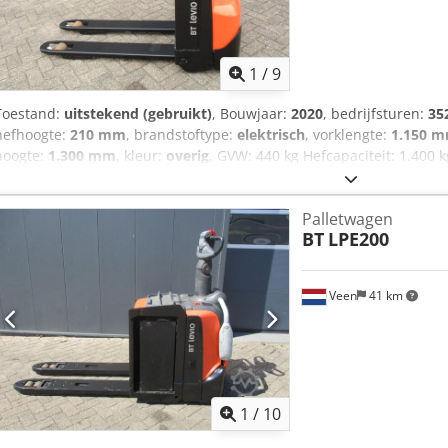
1
/
9
Toestand:
uitstekend (gebruikt)
, Bouwjaar:
2020
, bedrijfsturen:
35
hefhoogte:
210 mm
, brandstoftype:
elektrisch
, vorklengte:
1.150 
hoogte:
1.300 mm
, kleur:
overig
, GVW: 440 kg Hefcapaciteit: 1.400
UREN! COMPACT! NIEUWE BATTERIJCELLEN 24V 2PzB 150Ah, Ingebou
NIEUWE WIELEN, Vorkmaat 1150 x 550 mm, Afstand tussen de vorke
Palletwagen
TOYOTA LWE 140, In Nederland garantie machine 3 maanden, in Nede
BT
LPE200
Veen
41 km
1
/
10