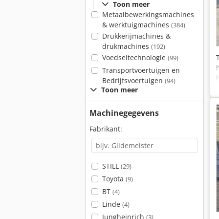
Toon meer
Metaalbewerkingsmachines
& werktuigmachines
(384)
Drukkerijmachines &
drukmachines
(192)
Voedseltechnologie
(99)
Transportvoertuigen en
Bedrijfsvoertuigen
(94)
Toon meer
Machinegegevens
Fabrikant:
STILL
(29)
Toyota
(9)
BT
(4)
Linde
(4)
Jungheinrich
(3)