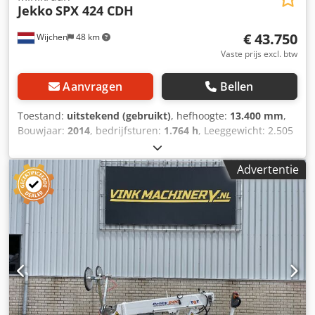
Jekko
SPX 424 CDH
€ 43.750
Wijchen
48 km
Vaste prijs excl. btw
Aanvragen
Bellen
Toestand:
uitstekend (gebruikt)
, hefhoogte:
13.400 mm
,
Bouwjaar:
2014
, bedrijfsturen:
1.764 h
, Leeggewicht: 2.505
kg Afmetingen laadruimte: 315 x 78 x 188 cm CE-
markering: ja Technische staat: zeer goed Optische staat:
Advertentie
zeer goed Leveringsvoorwaarden: EXW Laatste inspectie:
16-09-2025 Land van productie: IT Neem contact op met
Vink Machinery voor meer informatie. = Verdere opties en
accessoires = - Stempelpoten Dcsdpfxjzcmt Uj Ac Uok =
Opmerkingen = Jekko SPX 424 CDH * Bouwjaar: 2014 *
1.764 bedrijfsuren * Diesel aandrijving (400 V) *
Werkhoogte: 13,4 m * Horizontaal bereik: 10,8 m *
Hefvermogen: 2.400 kg * Eigen gewicht: 2.505 kg *
Afstandsbediening * TÜV geldig tot september 2026 *
Inclusief documentatie