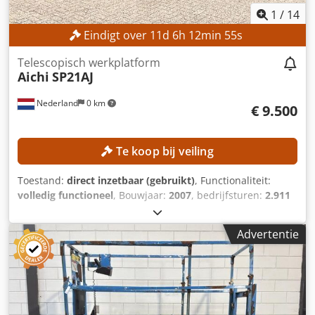
1
/
14
Eindigt over
11
d
6
h
12
min
53
s
Telescopisch werkplatform
Aichi
SP21AJ
Nederland
0 km
€ 9.500
Te koop bij veiling
Toestand:
direct inzetbaar (gebruikt)
, Functionaliteit:
volledig functioneel
, Bouwjaar:
2007
, bedrijfsturen:
2.911
h
, machine-/voertuignummer:
710682
, draagvermogen:
250 kg
, transportlengte:
11.570 mm
, transportbreedte:
Advertentie
2.430 mm
, transporthoogte:
2.640 mm
, werkhoogte:
23.000 mm
, TECHNISCHE GEGEVENS Dedpfjzrmucex Ac
Ueck Werkhoogte: 23.000 mm Platformhoogte: 21.000 mm
Draagvermogen platform: 250 kg MACHINEGEGEVENS
Brandstoftype: Diesel Banden: Luchtbanden Bedrijfsuren:
2.911 uur Afmetingen en gewicht Transportafmetingen (L ×