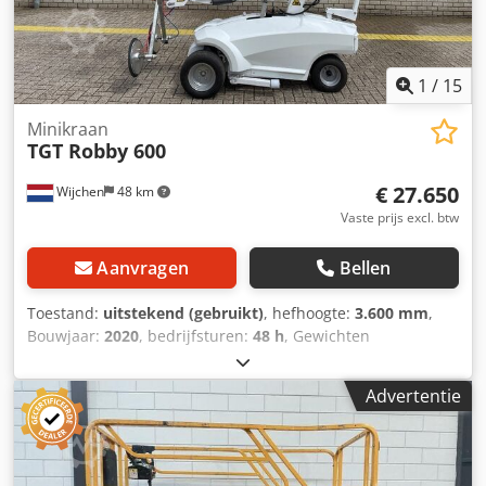
1
/
15
Minikraan
TGT Robby 600
€ 27.650
Wijchen
48 km
Vaste prijs excl. btw
Aanvragen
Bellen
Toestand:
uitstekend (gebruikt)
, hefhoogte:
3.600 mm
,
Bouwjaar:
2020
, bedrijfsturen:
48 h
, Gewichten
Leeggewicht: 860 kg Functioneel Hefvermogen: 600 kg
Laadruimtedimensies: 241 x 96 x 146 cm CE-markering: ja
Advertentie
Staat Technische staat: zeer goed Optische staat: zeer
goed Meer informatie Leveringsvoorwaarden: EXW Laatste
inspectie: 2025-10-15 Land van productie: DE Meer
informatie Neem contact op met Vink Machinery voor meer