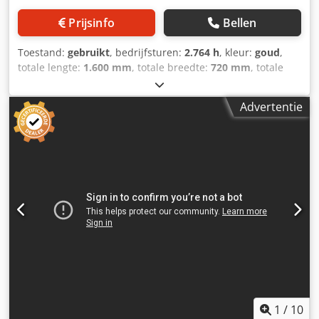
Prijsinfo
Bellen
Toestand:
gebruikt
, bedrijfsturen:
2.764 h
, kleur:
goud
,
totale lengte:
1.600 mm
, totale breedte:
720 mm
, totale
hoogte:
1.300 mm
, Ledig gewicht: 600 kg Prijs: Op
aanvraag - Bouwjaar: 0 - Documentatie aanwezig: Nee - CE
Advertentie
markering aanwezig: Ja - CE certificaat aanwezig: Nee -
Serienummer: 650863 - Draaiuren: 2764 -
Transportafmetingen: 1600mm x 720mm x 1300mm (l x b x
h) - Transportgewicht [kg]: 600kg - Transportcolli [st.]: 1
Dcedszrg Ntspfx Ac Usk Financiële informatie BTW: De
getoonde prijs is exclusief BTW BTW/marge: BTW
verrekenbaar voor ondernemers Levering en inruil altijd
mogelijk van alles in de industriële sectoren Lukas van
Rossum
1
/
10