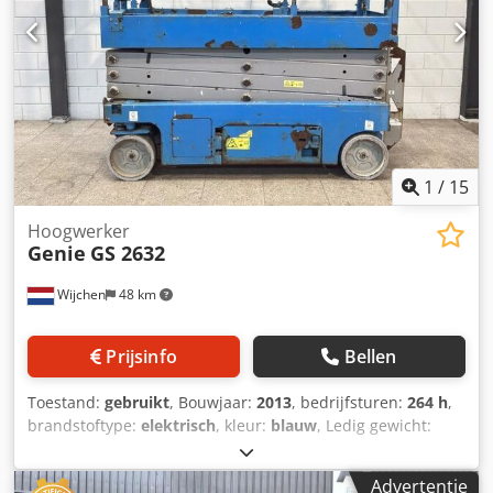
B × H): 11.570 × 2.430 × 2.640 mm Ledig gewicht: 14.700 kg
UITRUSTING Documentatie aanwezig CE-markering
aanwezig CE-certificaat aanwezig
1
/
15
Hoogwerker
Genie
GS 2632
Wijchen
48 km
Prijsinfo
Bellen
Toestand:
gebruikt
, Bouwjaar:
2013
, bedrijfsturen:
264 h
,
brandstoftype:
elektrisch
, kleur:
blauw
, Ledig gewicht:
1.984 kg Afmetingen (LxBxH): 240 x 82 x 194 cm Prijs: Op
aanvraag - Bouwjaar: 2013 - Documentatie aanwezig: Ja - └
Advertentie