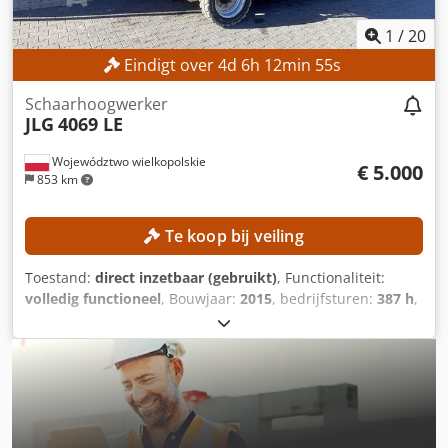
1
/
20
Eindigt over
4
d
6
h
12
min
53
s
Schaarhoogwerker
JLG
4069 LE
Województwo wielkopolskie
€ 5.000
853 km
Te koop bij veiling
Toestand:
direct inzetbaar (gebruikt)
, Functionaliteit:
volledig functioneel
, Bouwjaar:
2015
, bedrijfsturen:
387 h
,
machine-/voertuignummer:
0200245029
, werkhoogte:
14.000 mm
, TECHNISCHE SPECIFICATIES Werkhoogte: 14 m
Aandrijving: 4 × 4 MACHINEGEGEVENS Platformbelasting:
max. 360 kg Aantal personen: max. 2 Toelaatbaar
laadgewicht: max. 200 kg Dcedpfxozrgxzs Ac Uok
Handkracht: max. 400 N Windsnelheid: max. 12,5 m/s
Gebruiksuren: 387 uur UITRUSTING Lader Externe