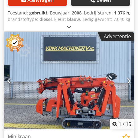
Toestand:
gebruikt
, Bouwjaar:
2008
, bedrijfsturen:
1.376 h
,
brandstoftype:
diesel
, kleur:
blauw
, Ledig gewicht: 7.040 kg
Afmetingen (LxBxH): 481 x 229 x 225 cm - Bouwjaar: 2008 -
Documentatie aanwezig: Ja - CE markering aanwezig: Ja -
Advertentie
Aandrijving: Diesel - CE certificaat aanwezig: Ja -
Serienummer: GS9008-46249 - Draaiuren: 1376 Dcjdpfjztb
Dbsx Ac Ujk - Werkhoogte [mm]: 15000 - Platformhoogte
[mm]: 13000 - Draagvermogen platform [kg]: 1268 -
Transportafmetingen: 4810mm x 2290mm x 2250mm (l x b
x h) - Transportgewicht [kg]: 7040kg - Transportcolli [st.]: 1
Financiële informatie BTW: De getoonde prijs is exclusief
BTW BTW/marge: BTW verrekenbaar voor ondernemers
Levering en inruil altijd mogelijk van alles in de industriële
sectoren Koen van Lent
1
/
15
Minikraan