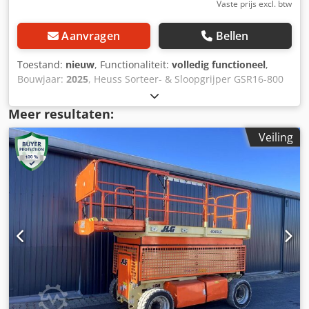
Vaste prijs excl. btw
Aanvragen
Bellen
Toestand:
nieuw
, Functionaliteit:
volledig functioneel
,
Bouwjaar:
2025
, Heuss Sorteer- & Sloopgrijper GSR16-800
Geschikt voor graafmachines tot 16 ton Inclusief
aanbouwdeel naar keuze (CW30, MS10, S-link etc.)
Meer resultaten:
Geïntegreerde zwenkring met 2 hydromotoren rotator
Veiling
Hardox 400 grijperbakken, Weldox 700 frame Geharde
bouten st42 Cr/Mdn 4 Klemkracht max 350 bar oliepressie
Rotatie max 190 bar oliepressie Gewicht: 860 kg Opening:
1800 mm Dodpfx Acow Hf Ugj Uock Breedte: 800 mm