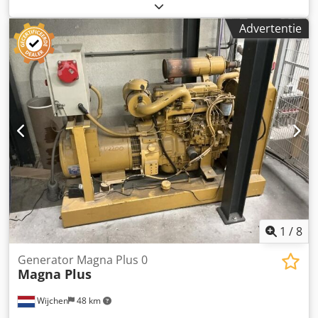
(LxBxH): 251 x 120 x 223 cm - Bouwjaar: 2007 -
Documentatie aanwezig: Ja - CE markering aanwezig: Ja -
Advertentie
Aandrijving: Elektrisch - CE certificaat aanwezig: Nee -
Serienummer: CW133041 - Werkhoogte [mm]: 8140 Djdpfx
Aoyvf Udec Usck - Platformhoogte [mm]: 2230 -
Draagvermogen platform [kg]: 450 - Transportafmetingen:
2510mm x 1200mm x 2230mm (l x b x h) -
Transportgewicht [kg]: 2330kg - Transportcolli [st.]: 1
Financiële informatie BTW: De getoonde prijs is exclusief
BTW BTW/marge: BTW verrekenbaar voor ondernemers
Levering en inruil altijd mogelijk van alles in de industriële
sectoren Koen van Lent
1
/
8
Generator Magna Plus 0
Magna Plus
Wijchen
48 km