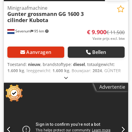
Minigraafmachine
Gunter grossmann
GG 1600 3
cilinder Kubota
€ 9.900
Sevenum
95 km
€ 11.500
Vaste prijs excl. btw
Aanvragen
Bellen
Toestand:
nieuw
, brandstoftype:
diesel
, totaalgewicht:
1.600 kg
, leeggewicht:
1.600 kg
, Bouwjaar:
2024
, GÜNTER
GROSSMANN GG1600 MINI GRAAFMACHINE 3 cilinder
KUBOTA Günter Grossmann GG1600 kubota Dankzij een
Advertentie
nauwe samenwerken tussen Günter Grossmann en Kubota
is de nieuwe GG1600 graafmachine onststaan.
Rupsgraafmachine Günter Grossmann GG1600.
Minigraafmachine op rupsbanden GG1600, KUBOTA-
motor, KDK-hydraulische pomp, VS EATON-
compressormotor. Zeer goede kwaliteit.
Standaarduitrusting Graafbak 400mm Extra accessoires