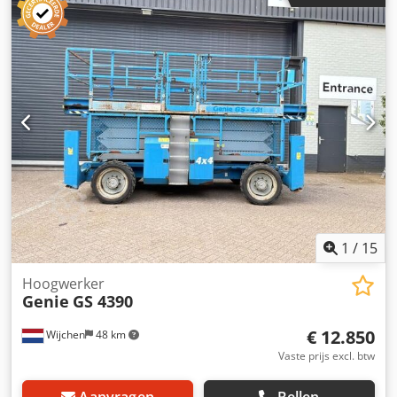
Type documentatie: Gebruikershandleiding - CE markering
aanwezig: Ja - Aandrijving: Elektrisch - CE certificaat
aanwezig: Ja - Serienummer: GS3213C-10855 - Draaiuren:
264 - Werkhoogte [mm]: 6600 - Platformhoogte [mm]: 5800
- Draagvermogen platform [kg]: 227 -
Transportafmetingen: 2400mm x 820mm x 1940mm (l x b x
h) - Transportgewicht [kg]: 1984kg - Transportcolli [st.]: 1
Financiële informatie BTW: De getoonde prijs is exclusief
BTW BTW/marge: BTW verrekenbaar voor ondernemers
Levering en inruil altijd mogelijk van alles in de industriële
sectoren Dcjdoztb Dhspfx Ac Usk Koen van Lent
1
/
15
Hoogwerker
Genie
GS 4390
€ 12.850
Wijchen
48 km
Vaste prijs excl. btw
Aanvragen
Bellen