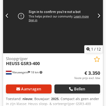
1
/
12
Sloopgrijper
HEUSS
GSR3-400
€ 3.350
Nieuwegein
18 km
Vaste prijs excl. btw
Aanvragen
Bellen
Toestand:
nieuw
, Bouwjaar:
2025
, Compact als geen ander
in zijn klasse: Heuss sloop- & sorteergrijper GSR3-400