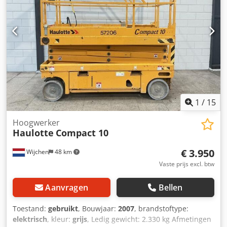
informatie. = Extra opties en accessoires = - Onderflessen =
Opmerkingen = TGT Robby 600 * Bouwjaar 2020 * Accu-
aangedreven * 48 draaiuren * 3,6 m vacuüm hoogte * 360°
draaibaar * Zijdelingse verplaatsing 2 x 100 mm * 2
vacuümpompcircuits * Uitgerust met hijshaak *
Afstandsbediening * Eigen gewicht 860 kg Dsdpjzbh Dljfx
Ac Ueck * Draagvermogen 600 kg * Keuring geldig tot
oktober 2026 * Inclusief documentatie
1
/
15
Hoogwerker
Haulotte
Compact 10
€ 3.950
Wijchen
48 km
Vaste prijs excl. btw
Aanvragen
Bellen
Toestand:
gebruikt
, Bouwjaar:
2007
, brandstoftype:
elektrisch
, kleur:
grijs
, Ledig gewicht: 2.330 kg Afmetingen