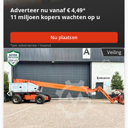
referentie: SL15850SP
Adverteer nu vanaf € 4,49
*
11 miljoen kopers
wachten op u
Nu plaatsen
*per advertentie / maand
Veiling