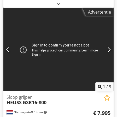
Geschikt voor 3 ton graafmachine Opbouw (CW05, MS01
etc.) inclusief in prijs. Geïntegreerde
Advertentie
draaikrans/hydromotor rotator. Geheel vervaardigd uit
HARDOX 400 en WELDOX 690. Dcsdpfxsxgnw Ij Ac Uek
HB500 verwisselbare slijtmessen Gehard stalen pennen
Cr/Mdn 4 Knijpkracht 300 bar max druk Draaimoment 160
bar max druk Gewicht: 162 kg Opening: 870 mm Breedte:
400 mm Ook leverbaar als boomgrijper.
1
/
9
Sloop grijper
HEUSS
GSR16-800
€ 7.995
Nieuwegein
18 km