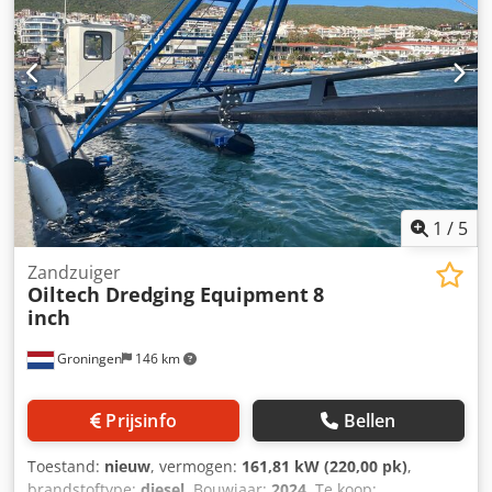
1
/
5
Zandzuiger
Oiltech Dredging Equipment
8
inch
Groningen
146 km
Prijsinfo
Bellen
Toestand:
nieuw
, vermogen:
161,81 kW (220,00 pk)
,
brandstoftype:
diesel
, Bouwjaar:
2024
, Te koop: