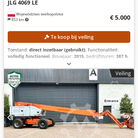
JLG
4069 LE
Województwo wielkopolskie
€ 5.000
853 km
Te koop bij veiling
Toestand:
direct inzetbaar (gebruikt)
, Functionaliteit:
volledig functioneel
, Bouwjaar:
2015
, bedrijfsturen:
387 h
,
machine-/voertuignummer:
0200245029
, werkhoogte:
14.000 mm
, TECHNISCHE SPECIFICATIES Werkhoogte: 14 m
Veiling
Aandrijving: 4 × 4 MACHINEGEGEVENS Platformbelasting:
max. 360 kg Aantal personen: max. 2 Toelaatbaar
laadgewicht: max. 200 kg Handkracht: max. 400 N
Windsnelheid: max. 12,5 m/s Gebruiksuren: 387 uur
Crsdpfjzrgxzjx Aiief UITRUSTING Lader Externe referentie:
SL15850SP