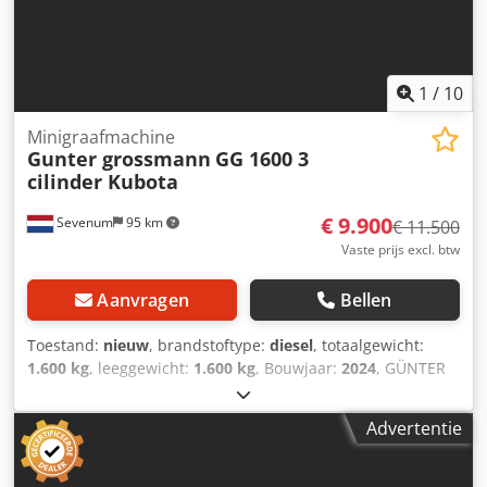
1
/
10
Minigraafmachine
Gunter grossmann
GG 1600 3
cilinder Kubota
€ 9.900
Sevenum
95 km
€ 11.500
Vaste prijs excl. btw
Aanvragen
Bellen
Toestand:
nieuw
, brandstoftype:
diesel
, totaalgewicht:
1.600 kg
, leeggewicht:
1.600 kg
, Bouwjaar:
2024
, GÜNTER
GROSSMANN GG1600 MINI GRAAFMACHINE 3 cilinder
KUBOTA Günter Grossmann GG1600 kubota Dankzij een
Advertentie
nauwe samenwerken tussen Günter Grossmann en Kubota
is de nieuwe GG1600 graafmachine onststaan.
Rupsgraafmachine Günter Grossmann GG1600.