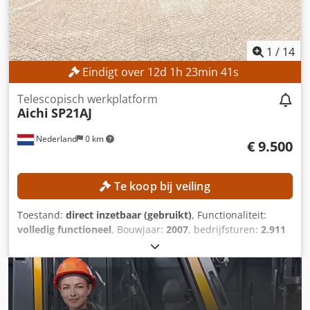
1
/
14
Eindigt over
12
d
1
h
23
min
39
s
Telescopisch werkplatform
Aichi
SP21AJ
Nederland
0 km
€ 9.500
Te koop bij veiling
Toestand:
direct inzetbaar (gebruikt)
, Functionaliteit:
volledig functioneel
, Bouwjaar:
2007
, bedrijfsturen:
2.911
h
, machine-/voertuignummer:
710682
, draagvermogen:
250 kg
, transportlengte:
11.570 mm
, transportbreedte:
2.430 mm
, transporthoogte:
2.640 mm
, werkhoogte:
23.000 mm
, TECHNISCHE GEGEVENS Werkhoogte: 23.000
mm Platformhoogte: 21.000 mm Draagvermogen platform: