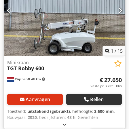
aandrijving (400 V) * Werkhoogte: 13,4 m * Horizontaal
bereik: 10,8 m * Hefvermogen: 2.400 kg * Eigen gewicht:
2.505 kg Cjdpfx Aiozcmt Ueijrf * Afstandsbediening * TÜV
geldig tot september 2026 * Inclusief documentatie
1
/
15
Minikraan
TGT Robby 600
€ 27.650
Wijchen
48 km
Vaste prijs excl. btw
Aanvragen
Bellen
Toestand:
uitstekend (gebruikt)
, hefhoogte:
3.600 mm
,
Bouwjaar:
2020
, bedrijfsturen:
48 h
, Gewichten
Leeggewicht: 860 kg Functioneel Hefvermogen: 600 kg