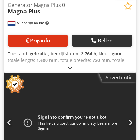
Generator Magna Plus 0
Magna Plus
Wijchen
48 km
Prijsinfo
Bellen
Toestand:
gebruikt
, bedrijfsturen:
2.764 h
, kleur:
goud
,
totale lengte:
1.600 mm
, totale breedte:
720 mm
, totale
hoogte:
1.300 mm
, Ledig gewicht: 600 kg Prijs: Op
aanvraag Crodjzrg Ntopfx Aiief - Bouwjaar: 0 -
Advertentie
Documentatie aanwezig: Nee - CE markering aanwezig: Ja -
CE certificaat aanwezig: Nee - Serienummer: 650863 -
Draaiuren: 2764 - Transportafmetingen: 1600mm x 720mm
x 1300mm (l x b x h) - Transportgewicht [kg]: 600kg -
Transportcolli [st.]: 1 Financiële informatie BTW: De
getoonde prijs is exclusief BTW BTW/marge: BTW
verrekenbaar voor ondernemers Levering en inruil altijd
mogelijk van alles in de industriële sectoren Lukas van
Rossum