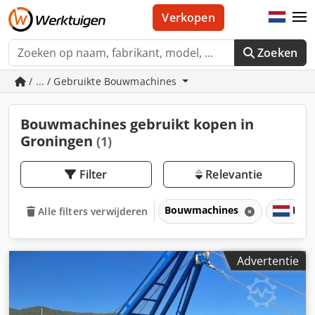
Verkopen
Zoeken
/ ... / Gebruikte Bouwmachines
Bouwmachines gebruikt kopen in
Groningen
(1)
Filter
Relevantie
Bouwmachines
Nede
Alle filters verwijderen
Advertentie