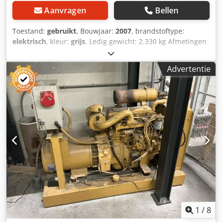
Aanvragen
Bellen
Toestand:
gebruikt
, Bouwjaar:
2007
, brandstoftype:
elektrisch
, kleur:
grijs
, Ledig gewicht: 2.330 kg Afmetingen
(LxBxH): 251 x 120 x 223 cm - Bouwjaar: 2007 -
Documentatie aanwezig: Ja Codpeyvf Udofx Aiierf - CE
Advertentie
markering aanwezig: Ja - Aandrijving: Elektrisch - CE
certificaat aanwezig: Nee - Serienummer: CW133041 -
Werkhoogte [mm]: 8140 - Platformhoogte [mm]: 2230 -
Draagvermogen platform [kg]: 450 - Transportafmetingen:
2510mm x 1200mm x 2230mm (l x b x h) -
Transportgewicht [kg]: 2330kg - Transportcolli [st.]: 1
Financiële informatie BTW: De getoonde prijs is exclusief
BTW BTW/marge: BTW verrekenbaar voor ondernemers
Levering en inruil altijd mogelijk van alles in de industriële
sectoren Koen van Lent
1
/
8