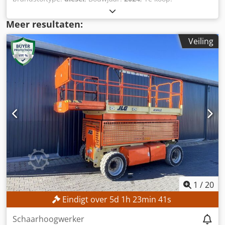
Hoogwaardige NIEUWE Zandzuiger Perfect voor
baggerwerkzaamheden in jachthavens, havens, zand- &
Meer resultaten:
grindwinning Bent u op zoek naar een betrouwbare
Veiling
zandzuiger voor al uw baggerbehoeften? Deze efficiënte
dredger is ideaal voor uiteenlopende toepassingen, zoals
jachthavens, havens en mijnbouwactiviteiten. Belangrijkste
kenmerken: - Krachtig zuigsysteem: Geschikt voor het
baggeren van zand, grind, slib en meer. - Veelzijdige
toepassingen: Perfect voor het opruimen van havens,
jachthavens en binnenwateren. - Duurzaam ontwerp:
Gemaakt voor langdurig gebruik in zware maritieme
omgevingen. - Efficiënte werking: Maximaliseer de
productiviteit bij mijnbouw- en graafprojecten.
Specificaties: - Baggerdiepte: 10 mtr uitbreidbaar tot 15
mtr - Motorvermogen: 220hp Of u nu een jachthaven
beheert, een haven uitbreidt of werkt aan een zand- en
grindproject, deze zandzuiger biedt de prestaties en
1
/
20
betrouwbaarheid die u nodig heeft. Neem contact met ons
Eindigt over
5
d
1
h
23
min
39
s
op voor prijzen en meer informatie! Crodeu Afi Ispfx Aiief
Schaarhoogwerker