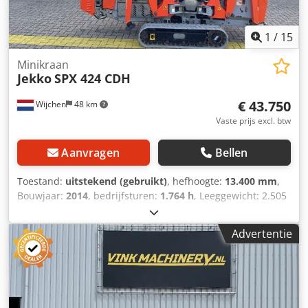
1
/
15
Minikraan
Jekko
SPX 424 CDH
€ 43.750
Wijchen
48 km
Vaste prijs excl. btw
Aanvragen
Bellen
Toestand:
uitstekend (gebruikt)
, hefhoogte:
13.400 mm
,
Bouwjaar:
2014
, bedrijfsturen:
1.764 h
, Leeggewicht: 2.505
kg Afmetingen laadruimte: 315 x 78 x 188 cm CE-
markering: ja Technische staat: zeer goed Optische staat:
Advertentie
zeer goed Leveringsvoorwaarden: EXW Laatste inspectie:
16-09-2025 Land van productie: IT Neem contact op met
Vink Machinery voor meer informatie. = Verdere opties en
accessoires = - Stempelpoten = Opmerkingen = Jekko SPX
424 CDH * Bouwjaar: 2014 * 1.764 bedrijfsuren * Diesel