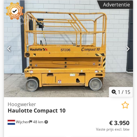
Laadruimtedimensies: 241 x 96 x 146 cm CE-markering: ja
Advertentie
Staat Technische staat: zeer goed Optische staat: zeer
goed Meer informatie Leveringsvoorwaarden: EXW Laatste
inspectie: 2025-10-15 Land van productie: DE Meer
informatie Neem contact op met Vink Machinery voor meer
informatie. = Extra opties en accessoires = - Onderflessen =
Opmerkingen = TGT Robby 600 * Bouwjaar 2020 * Accu-
aangedreven * 48 draaiuren * 3,6 m vacuüm hoogte * 360°
draaibaar * Zijdelingse verplaatsing 2 x 100 mm * 2
vacuümpompcircuits * Uitgerust met hijshaak *
Afstandsbediening * Eigen gewicht 860 kg *
Draagvermogen 600 kg * Keuring geldig tot oktober 2026
Crjdezbh Dlepfx Aiiof * Inclusief documentatie
1
/
15
Hoogwerker
Haulotte
Compact 10
€ 3.950
Wijchen
48 km
Vaste prijs excl. btw