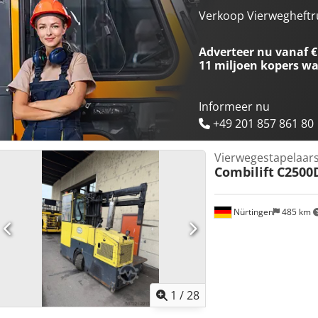
Verkoop Vierwegheftru
Adverteer nu vanaf €
11 miljoen kopers
wa
Informeer nu
+49 201 857 861 80
Vierwegestapelaar
Combilift
C2500D
Nürtingen
485 km
1
/
28