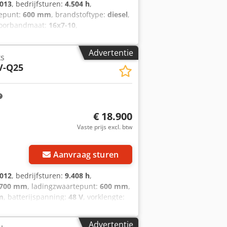
013
, bedrijfsturen:
4.504 h
,
tepunt:
600 mm
, brandstoftype:
diesel
,
voorbandmaat:
16x7-10
,
ine
, 5140927 Dedpfx Agjzfd A Rjmekr
Advertentie
ks
V-Q25
€ 18.900
Vaste prijs excl. btw
Aanvraag sturen
012
, bedrijfsturen:
9.408 h
,
.700 mm
, ladingzwaartepunt:
600 mm
,
m
, batterijspanning:
48 V
, vorklengte:
6 Dsdpfx Agexb Hl Tsmskr
Advertentie