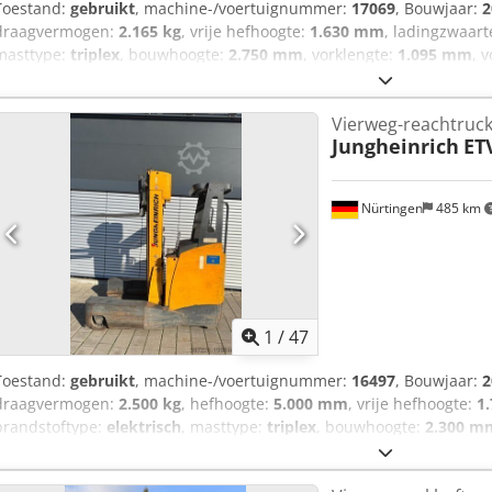
Toestand:
gebruikt
, machine-/voertuignummer:
17069
, Bouwjaar:
2
draagvermogen:
2.165 kg
, vrije hefhoogte:
1.630 mm
, ladingzwaar
masttype:
triplex
, bouwhoogte:
2.750 mm
, vorklengte:
1.095 mm
, 
achterbandmaat:
23x10-12
, totaalgewicht:
6.200 kg
, Uitrusting:
cab
Serienummer: 21194
Vierweg-reachtruc
Jungheinrich
ET
Nürtingen
485 km
1
/
47
Toestand:
gebruikt
, machine-/voertuignummer:
16497
, Bouwjaar:
2
draagvermogen:
2.500 kg
, hefhoogte:
5.000 mm
, vrije hefhoogte:
1
brandstoftype:
elektrisch
, masttype:
triplex
, bouwhoogte:
2.300 m
1.150 mm
, totaalgewicht:
4.053 kg
, 4958299 Serienummer: 9107739
Accugegevens: 48V, 5PZS, 775Ah, bouwjaar 2016