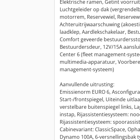
Elektrische ramen, Getint voorruit,
Luchtgeleider op dak (vergrendelb
motorrem, Reservewiel, Reservewi
Achteruitrijwaarschuwing (akoesti
laadklep, Aardlekschakelaar, Bes
Comfort geveerde bestuurdersstoe
Bestuurdersdeur, 12V/15A aanslui
Center 6 (fleet management-syste
multimedia-apparatuur, Voorberei
management-systeem)
Aanvullende uitrusting:
Emissienorm EURO 6, Asconfigurati
Start-/frontspiegel, Uiteinde uitl
verstelbare buitenspiegel links, 
instap, Rijassistentiesysteem: noo
Rijassistentiesysteem: spoorassist
Cabinevariant: ClassicSpace, Ophan
Dynamo 100A, 6-versnellingsbak t