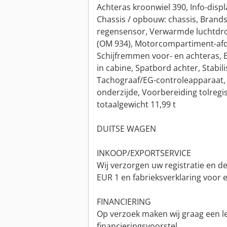
Achteras kroonwiel 390, Info-disp
Chassis / opbouw: chassis, Brandsto
regensensor, Verwarmde luchtdroge
(OM 934), Motorcompartiment-afd
Schijfremmen voor- en achteras, B
in cabine, Spatbord achter, Stabil
Tachograaf/EG-controleapparaat, 
onderzijde, Voorbereiding tolregi
totaalgewicht 11,99 t
DUITSE WAGEN
INKOOP/EXPORTSERVICE
Wij verzorgen uw registratie en 
EUR 1 en fabrieksverklaring voor 
FINANCIERING
Op verzoek maken wij graag een le
financieringsvoorstel.