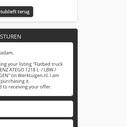
tublieft terug
 STUREN