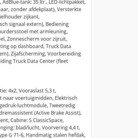
 AdBlue-tank: 35 ltr., LED-lichtpakket,
aar, zonder afdekplaat), Versterkte
elhouder zijkant,
sch signaal extern), Bediening
tuurdersstoel met armleuning,
l, Zonnescherm voor zijruit,
ting op dashboard, Truck Data
em), Zijafscherming, Voorbereiding
ding Truck Data Center (fleet
e: 4x2, Vooraslast 5,3 t,
aat naar voertuigmidden, Elektrisch
Lagedruk-luchtmodule, Tweetredig
dremassistent (Active Brake Assist),
ent, Cabine: S ClassicSpace,
ging: blad/lucht, Voorvering 4,4 t,
ype G 71-6, Handmatig stalen hefdak,