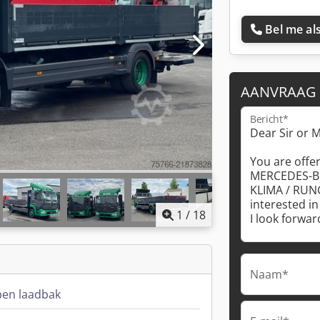
Bel me als
AANVRAAG
Bericht*
1
/
18
Naam*
pen laadbak