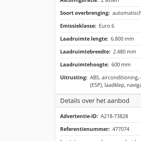
Asconfiguratie:
2 assen
Soort overbrenging:
automatisc
Emissieklasse:
Euro 6
Laadruimte lengte:
6.800 mm
Laadruimtebreedte:
2.480 mm
Laadruimtehoogte:
600 mm
Uitrusting:
ABS, airconditioning,
(ESP), laadklep, navi
Details over het aanbod
Advertentie-ID:
A218-73828
Referentienummer:
477074