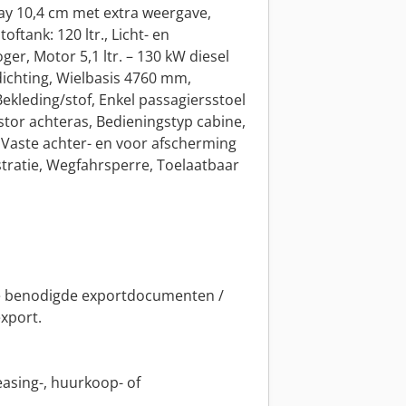
lay 10,4 cm met extra weergave,
ftank: 120 ltr., Licht- en
r, Motor 5,1 ltr. – 130 kW diesel
ichting, Wielbasis 4760 mm,
ekleding/stof, Enkel passagiersstoel
istor achteras, Bedieningstyp cabine,
Vaste achter- en voor afscherming
stratie, Wegfahrsperre, Toelaatbaar
de benodigde exportdocumenten /
export.
asing-, huurkoop- of