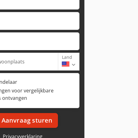
Land
woonplaats
andelaar
ngen voor vergelijkbare
s ontvangen
Aanvraag sturen
Privacyverklaring