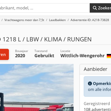
Zoeke
Vrachtwagens meer dan 7,5t
Laadbakken
Advertentie-ID: A218-73828
1218 L / LBW / KLIMA / RUNGEN
Bouwjaar
Toestand
Locatie
ren
2020
Gebruikt
Wittlich-Wengerohr
Aanbieder
Opmerki
om alle info
Geregistreerd 
108 advertenti